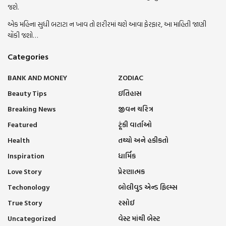
જશે.
એક મહિના સુધી બટાટા ન ખાવ તો શરીરમાં થશે આવા ફેરફાર, આ માહિતી જાણી
ચોંકી જશો…
Categories
BANK AND MONEY
ZODIAC
Beauty Tips
ઇતિહાસ
Breaking News
જીવન ચરિત્ર
Featured
ટૂંકી વાર્તાઓ
Health
તથ્યો અને હકીકતો
Inspiration
ધાર્મિક
Love Story
પ્રેરણાત્મક
Techonology
બોલીવુડ એન્ડ ફિલ્મ્સ
True Story
રસોઈ
Uncategorized
વેસ્ટ માંથી બેસ્ટ