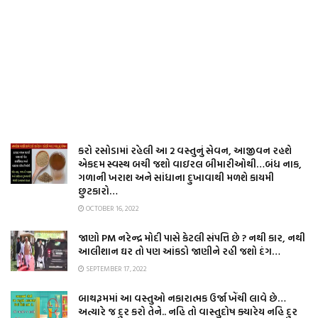
કરો રસોડામાં રહેલી આ 2 વસ્તુનું સેવન, આજીવન રહશે
એકદમ સ્વસ્થ બચી જશો વાઇરલ બીમારીઓથી…બંધ નાક,
ગળાની ખરાશ અને સાંધાના દુખાવાથી મળશે કાયમી
છુટકારો…
OCTOBER 16, 2022
જાણો PM નરેન્દ્ર મોદી પાસે કેટલી સંપત્તિ છે ? નથી કાર, નથી
આલીશાન ઘર તો પણ આંકડો જાણીને રહી જશો દંગ…
SEPTEMBER 17, 2022
બાથરૂમમાં આ વસ્તુઓ નકારાત્મક ઉર્જા ખેંચી લાવે છે…
અત્યારે જ દુર કરો તેને.. નહિ તો વાસ્તુદોષ ક્યારેય નહિ દુર