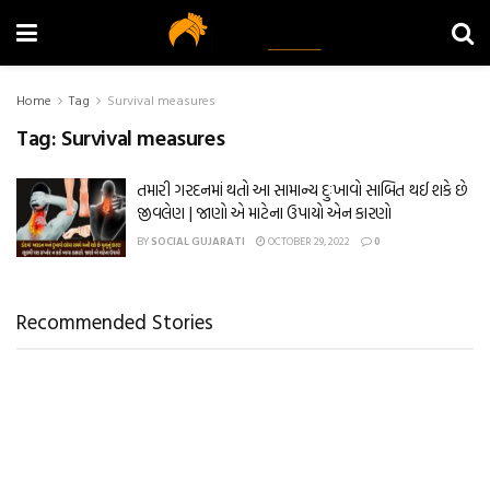
Home
Tag
Survival measures
Tag:
Survival measures
તમારી ગરદનમાં થતો આ સામાન્ય દુઃખાવો સાબિત થઈ શકે છે
જીવલેણ | જાણો એ માટેના ઉપાયો એન કારણો
BY
SOCIAL GUJARATI
OCTOBER 29, 2022
0
Recommended Stories