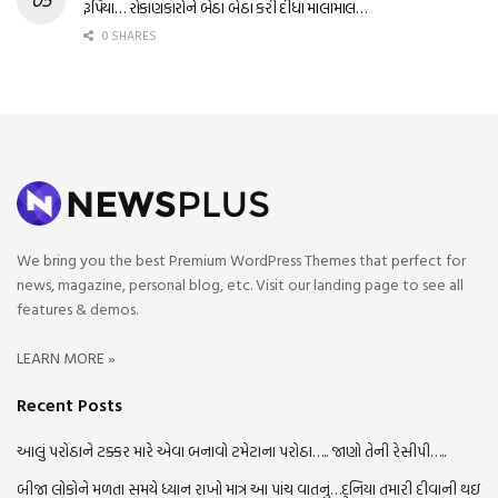
રૂપિયા… રોકાણકારોને બેઠા બેઠા કરી દીધા માલામાલ…
0 SHARES
We bring you the best Premium WordPress Themes that perfect for
news, magazine, personal blog, etc. Visit our landing page to see all
features & demos.
LEARN MORE »
Recent Posts
આલું પરોઠાને ટક્કર મારે એવા બનાવો ટમેટાના પરોઠા….. જાણો તેની રેસીપી…..
બીજા લોકોને મળતા સમયે ધ્યાન રાખો માત્ર આ પાંચ વાતનું…દુનિયા તમારી દીવાની થઇ