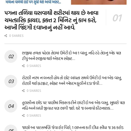
પગના તળિયા ઘસવાથી શરીરમાં થાય છે આવા
ચમત્કારિક ફાયદા, ફક્ત 2 મિનિટ નું કામ કરો,
આખી જિંદગી દવાખાનું નહીં આવે.
0 SHARES
ભજીયા તળતા પહેલા તેલમાં ઉમેરી દો આ 1 વસ્તુ, નહિ રહે તેલનું એક પણ
ટીપું અને ભજીયા થશે એકદમ સોફ્ટ…
0 SHARES
રોટલી નરમ ન બનતી હોય તો લોટ બાંધતા સમયે ઉમેરી દો આ એક વસ્તુ,
રોટલી થશે ફટાફટ, સોફ્ટ અને એકદમ ફૂલીને દડા જેવી…
0 SHARES
તુલસીના છોડ પર પાણીમાં મિક્સ કરીને છાંટી દો આ એક વસ્તુ, સુકાશે પણ
નહિ અને બધી જીવાત પણ ભાગી જશે. ઘરે જ બનાવો કીટનાશક…
0 SHARES
જાણો આ પારસમણિ જેવા શેર વિશે, 1 લાખના કરી દીધા સીધા જ 36 કરોડ