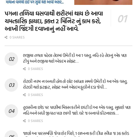
પગના તળિયા ઘસવાથી શરીરમાં થાય છે આવા
ચમત્કારિક ફાયદા, ફક્ત 2 મિનિટ નું કામ કરો,
આખી જિંદગી દવાખાનું નહીં આવે.
0 SHARES
ભજીયા તળતા પહેલા તેલમાં ઉમેરી દો આ 1 વસ્તુ, નહિ રહે તેલનું એક પણ
ટીપું અને ભજીયા થશે એકદમ સોફ્ટ…
0 SHARES
રોટલી નરમ ન બનતી હોય તો લોટ બાંધતા સમયે ઉમેરી દો આ એક વસ્તુ,
રોટલી થશે ફટાફટ, સોફ્ટ અને એકદમ ફૂલીને દડા જેવી…
0 SHARES
તુલસીના છોડ પર પાણીમાં મિક્સ કરીને છાંટી દો આ એક વસ્તુ, સુકાશે પણ
નહિ અને બધી જીવાત પણ ભાગી જશે. ઘરે જ બનાવો કીટનાશક…
0 SHARES
જાણો આ પારસમણિ જેવા શેર વિશે, 1 લાખના કરી દીધા સીધા જ 36 કરોડ