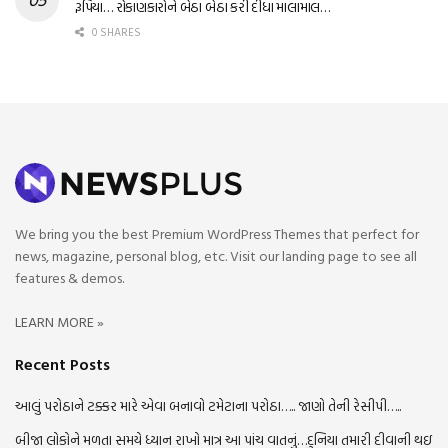
રૂપિયા… રોકાણકારોને બેઠા બેઠા કરી દીધા માલામાલ…
0 SHARES
We bring you the best Premium WordPress Themes that perfect for
news, magazine, personal blog, etc. Visit our landing page to see all
features & demos.
LEARN MORE »
Recent Posts
આલું પરોઠાને ટક્કર મારે એવા બનાવો ટમેટાના પરોઠા….. જાણો તેની રેસીપી…..
બીજા લોકોને મળતા સમયે ધ્યાન રાખો માત્ર આ પાંચ વાતનું…દુનિયા તમારી દીવાની થઇ