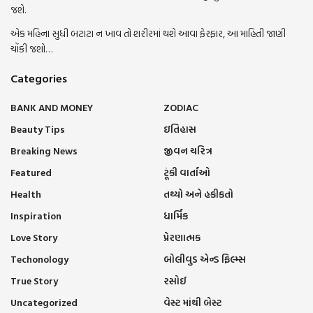
જશે.
એક મહિના સુધી બટાટા ન ખાવ તો શરીરમાં થશે આવા ફેરફાર, આ માહિતી જાણી
ચોંકી જશો…
Categories
BANK AND MONEY
ZODIAC
Beauty Tips
ઇતિહાસ
Breaking News
જીવન ચરિત્ર
Featured
ટૂંકી વાર્તાઓ
Health
તથ્યો અને હકીકતો
Inspiration
ધાર્મિક
Love Story
પ્રેરણાત્મક
Techonology
બોલીવુડ એન્ડ ફિલ્મ્સ
True Story
રસોઈ
Uncategorized
વેસ્ટ માંથી બેસ્ટ