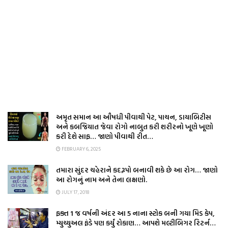
અમૃત સમાન આ ઔષધી પીવાથી પેટ, પાચન, ડાયાબિટીસ
અને કબજિયાત જેવા રોગો નાબુત કરી શરીરનો ખૂણે ખૂણો
કરી દેશે સાફ… જાણો પીવાથી રીત…
FEBRUARY 6, 2025
તમારા સુંદર ચહેરાને કદરૂપો બનાવી શકે છે આ રોગ… જાણો
આ રોગનું નામ અને તેના લક્ષણો.
JULY 17, 2018
ફક્ત 1 જ વર્ષની અંદર આ 5 નાના સ્ટોક બની ગયા મિડ કેપ,
મ્યુચ્યુઅલ ફંડે પણ કર્યું રોકાણ… આપશે મલ્ટીબિગર રિટર્ન…