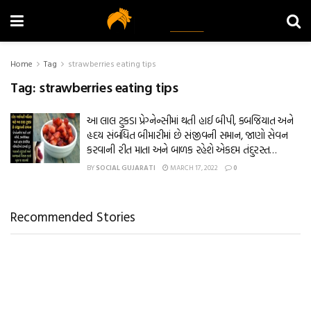
Home
Tag
strawberries eating tips
Tag:
strawberries eating tips
આ લાલ ટુકડા પ્રેગ્નેન્સીમાં થતી હાઈ બીપી, કબજિયાત અને
હૃદય સંબંધિત બીમારીમાં છે સંજીવની સમાન, જાણો સેવન
કરવાની રીત માતા અને બાળક રહેશે એકદમ તંદુરસ્ત…
BY
SOCIAL GUJARATI
MARCH 17, 2022
0
Recommended Stories