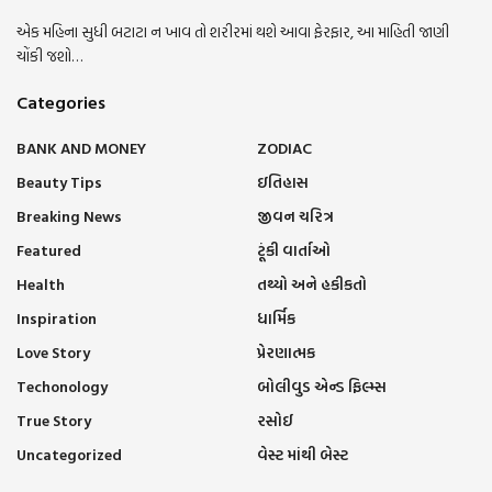
એક મહિના સુધી બટાટા ન ખાવ તો શરીરમાં થશે આવા ફેરફાર, આ માહિતી જાણી
ચોંકી જશો…
Categories
BANK AND MONEY
ZODIAC
Beauty Tips
ઇતિહાસ
Breaking News
જીવન ચરિત્ર
Featured
ટૂંકી વાર્તાઓ
Health
તથ્યો અને હકીકતો
Inspiration
ધાર્મિક
Love Story
પ્રેરણાત્મક
Techonology
બોલીવુડ એન્ડ ફિલ્મ્સ
True Story
રસોઈ
Uncategorized
વેસ્ટ માંથી બેસ્ટ