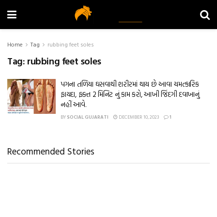
Home
Tag
rubbing feet soles
Tag:
rubbing feet soles
પગના તળિયા ઘસવાથી શરીરમાં થાય છે આવા ચમત્કારિક
ફાયદા, ફક્ત 2 મિનિટ નું કામ કરો, આખી જિંદગી દવાખાનું
નહીં આવે.
BY
SOCIAL GUJARATI
DECEMBER 10, 2023
1
Recommended Stories