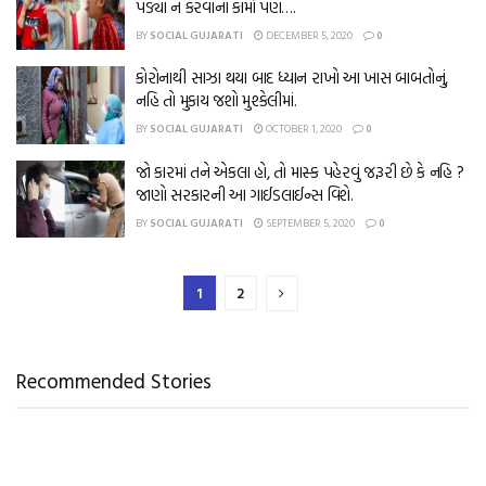
પડ્યા ન કરવાના કામો પણ….
BY
SOCIAL GUJARATI
DECEMBER 5, 2020
0
કોરોનાથી સાઝા થયા બાદ ધ્યાન રાખો આ ખાસ બાબતોનું,
નહિ તો મુકાય જશો મુશ્કેલીમાં.
BY
SOCIAL GUJARATI
OCTOBER 1, 2020
0
જો કારમાં તને એકલા હો, તો માસ્ક પહેરવું જરૂરી છે કે નહિ ?
જાણો સરકારની આ ગાઈડલાઈન્સ વિશે.
BY
SOCIAL GUJARATI
SEPTEMBER 5, 2020
0
1
2
Recommended Stories