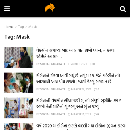
Home
Tag
Mask
Tag:
Mask
વેક્સીન લગાવ્યા બાદ આ 8 વાત રાખો ધ્યાન, ન કરવા
જોઈએ આ કામ….
BY
SOCIAL GUJARATI
APRIL 8, 2021
0
કોરોનાને રોકવા આવી ગયું છે નવું માસ્ક, જેને પહેરીને તમે
આરામથી ખાય પીય શકશો | જાણો કેટલું સલામત છે.
BY
SOCIAL GUJARATI
MARCH 27, 2021
0
કોરોનાની વેક્સીન લીધા પછી શું તમે સંપૂર્ણ સુરક્ષિત છો ?
જાણો તેની માહિતી શું કરવું અને શું ન કરવું…
BY
SOCIAL GUJARATI
MARCH 14, 2021
0
વર્ષ 2020 માં કોરોના કારણે બદલી ગયા લોકોના જીવન. કરવા