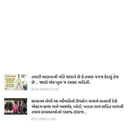
તમારી ચાલવાની ગતિ જણાવે છે કે તમારું મગજ કેટલું તેજ
છે… જાણો એક ખુબ જ રસપ્રદ માહિતી..
NOVEMBER 20, 2022
સામાન્ય એવી આ ઔષધીનો ઉપયોગ વાળને બનાવી દેશે
એકદમ કાળા અને આકર્ષક, ખોડો, ખરતા વાળ સહિત વાળની
તમામ સમસ્યાઓનો 100% ઈલાજ…
OCTOBER 22, 2021