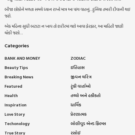
બીજા લોકોને મળતા સમયે ધ્યાન રાખો માત્ર આ પાંચ વાતનું…દુનિયા તમારી દીવાની થઇ
જશે.
એક મહિના સુધી બટાટા ન ખાવ તો શરીરમાં થશે આવા ફેરફાર, આ માહિતી જાણી
ચોંકી જશો…
Categories
BANK AND MONEY
ZODIAC
Beauty Tips
ઇતિહાસ
Breaking News
જીવન ચરિત્ર
Featured
ટૂંકી વાર્તાઓ
Health
તથ્યો અને હકીકતો
Inspiration
ધાર્મિક
Love Story
પ્રેરણાત્મક
Techonology
બોલીવુડ એન્ડ ફિલ્મ્સ
True Story
રસોઈ