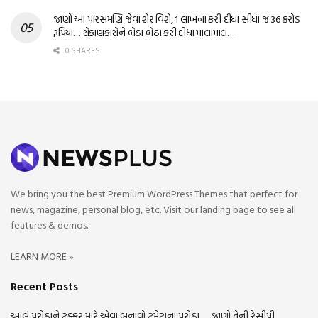
જાણો આ પારસમણિ જેવા શેર વિશે, 1 લાખના કરી દીધા સીધા જ 36 કરોડ
રૂપિયા… રોકાણકારોને બેઠા બેઠા કરી દીધા માલામાલ…
0 SHARES
We bring you the best Premium WordPress Themes that perfect for
news, magazine, personal blog, etc. Visit our landing page to see all
features & demos.
LEARN MORE »
Recent Posts
આલું પરોઠાને ટક્કર મારે એવા બનાવો ટમેટાના પરોઠા….. જાણો તેની રેસીપી…..