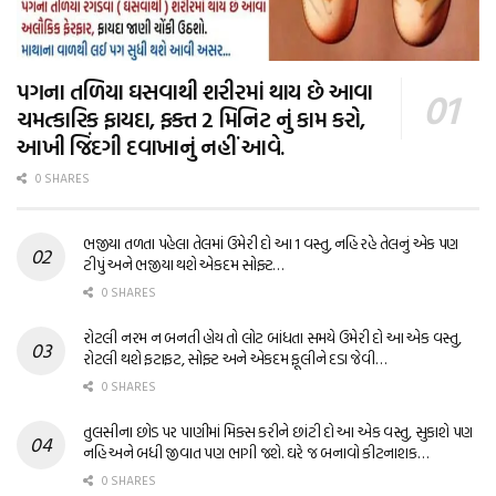
પગના તળિયા ઘસવાથી શરીરમાં થાય છે આવા
ચમત્કારિક ફાયદા, ફક્ત 2 મિનિટ નું કામ કરો,
આખી જિંદગી દવાખાનું નહીં આવે.
0 SHARES
ભજીયા તળતા પહેલા તેલમાં ઉમેરી દો આ 1 વસ્તુ, નહિ રહે તેલનું એક પણ
ટીપું અને ભજીયા થશે એકદમ સોફ્ટ…
0 SHARES
રોટલી નરમ ન બનતી હોય તો લોટ બાંધતા સમયે ઉમેરી દો આ એક વસ્તુ,
રોટલી થશે ફટાફટ, સોફ્ટ અને એકદમ ફૂલીને દડા જેવી…
0 SHARES
તુલસીના છોડ પર પાણીમાં મિક્સ કરીને છાંટી દો આ એક વસ્તુ, સુકાશે પણ
નહિ અને બધી જીવાત પણ ભાગી જશે. ઘરે જ બનાવો કીટનાશક…
0 SHARES