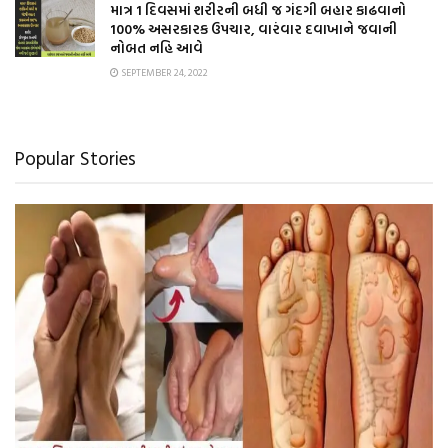
માત્ર 1 દિવસમાં શરીરની બધી જ ગંદગી બહાર કાઢવાનો
100% અસરકારક ઉપચાર, વારંવાર દવાખાને જવાની
નોબત નહિ આવે
SEPTEMBER 24, 2022
Popular Stories