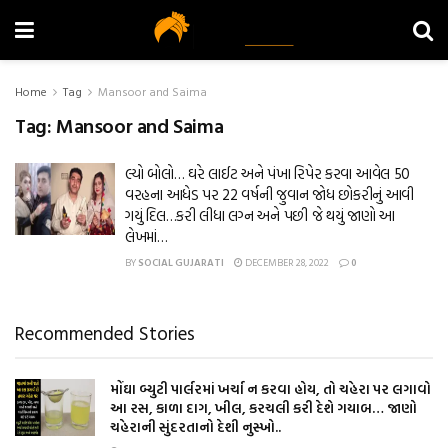
Home
Tag
Mansoor and Saima
Tag:
Mansoor and Saima
લ્યો બોલો… ઘરે લાઈટ અને પંખા રિપેર કરવા આવેલ 50
વરહના આધેડ પર 22 વર્ષની જુવાન જોધ છોકરીનું આવી
ગયું દિલ…કરી લીધા લગ્ન અને પછી જે થયું જાણો આ
લેખમાં…
BY
SOCIAL GUJARATI
DECEMBER 28, 2022
0
Recommended Stories
મોંઘા બ્યુટી પાર્લરમાં ખર્ચા ન કરવા હોય, તો ચહેરા પર લગાવો
આ રસ, કાળા દાગ, ખીલ, કરચલી કરી દેશે ગયાબ… જાણો
ચહેરાની સુંદરતાનો દેશી નુસ્ખો..