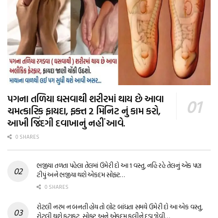
પગના તળિયા ઘસવાથી શરીરમાં થાય છે આવા
ચમત્કારિક ફાયદા, ફક્ત 2 મિનિટ નું કામ કરો,
આખી જિંદગી દવાખાનું નહીં આવે.
0 SHARES
ભજીયા તળતા પહેલા તેલમાં ઉમેરી દો આ 1 વસ્તુ, નહિ રહે તેલનું એક પણ
ટીપું અને ભજીયા થશે એકદમ સોફ્ટ…
0 SHARES
રોટલી નરમ ન બનતી હોય તો લોટ બાંધતા સમયે ઉમેરી દો આ એક વસ્તુ,
રોટલી થશે ફટાફટ, સોફ્ટ અને એકદમ ફૂલીને દડા જેવી…