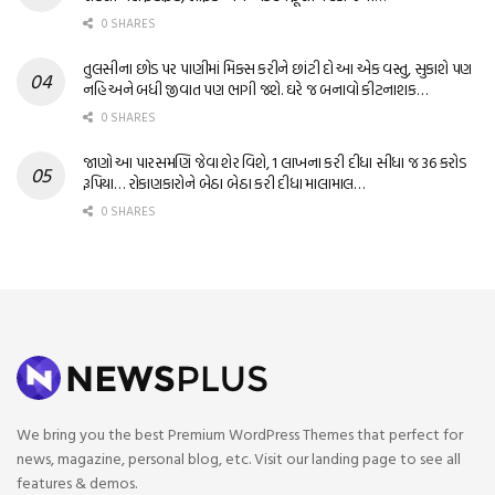
0 SHARES
તુલસીના છોડ પર પાણીમાં મિક્સ કરીને છાંટી દો આ એક વસ્તુ, સુકાશે પણ
નહિ અને બધી જીવાત પણ ભાગી જશે. ઘરે જ બનાવો કીટનાશક…
0 SHARES
જાણો આ પારસમણિ જેવા શેર વિશે, 1 લાખના કરી દીધા સીધા જ 36 કરોડ
રૂપિયા… રોકાણકારોને બેઠા બેઠા કરી દીધા માલામાલ…
0 SHARES
We bring you the best Premium WordPress Themes that perfect for
news, magazine, personal blog, etc. Visit our landing page to see all
features & demos.