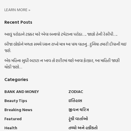
LEARN MORE »
Recent Posts
આલું પરોઠાને ટક્કર મારે એવા બનાવો ટમેટાના પરોઠા….. જાણો તેની રેસીપી…..
બીજા લોકોને મળતા સમયે ધ્યાન રાખો માત્ર આ પાંચ વાતનું…દુનિયા તમારી દીવાની થઇ
જશે.
એક મહિના સુધી બટાટા ન ખાવ તો શરીરમાં થશે આવા ફેરફાર, આ માહિતી જાણી
ચોંકી જશો…
Categories
BANK AND MONEY
ZODIAC
Beauty Tips
ઇતિહાસ
Breaking News
જીવન ચરિત્ર
Featured
ટૂંકી વાર્તાઓ
Health
તથ્યો અને હકીકતો