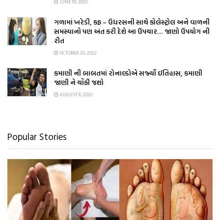
JUNE 10, 2022
ગળામાં ખરેડી, કફ – ઉધરસની સાથે કોલેસ્ટ્રોલ અને વાળની
સમસ્યાનો પણ અંત કરી દેશે આ ઉપચાર… જાણો ઉપયોગ ની
રીત
OCTOBER 20, 2022
કમાણી ની બાબતમાં રોનાલ્ડોએ સર્જ્યો ઈતિહાસ, કમાણી
જાણી ને ચોંકી જશો
AUGUST 8, 2020
Popular Stories