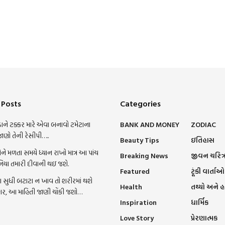
 Posts
Categories
ાને ટક્કર મારે એવા બનાવો ટમેટાના
BANK AND MONEY
ZODIAC
જાણો તેની રેસીપી…..
Beauty Tips
ઇતિહાસ
ને મળતા સમયે ધ્યાન રાખો માત્ર આ પાંચ
Breaking News
જીવન ચરિત્
નિયા તમારી દીવાની થઇ જશે.
Featured
ટૂંકી વાર્તાઓ
સુધી બટાટા ન ખાવ તો શરીરમાં થશે
Health
તથ્યો અને 
ાર, આ માહિતી જાણી ચોંકી જશો…
Inspiration
ધાર્મિક
Love Story
પ્રેરણાત્મક