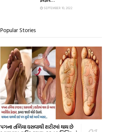
ફેરફાર…
SEPTEMBER 10, 2022
Popular Stories
પગના તળિયા ઘસવાથી શરીરમાં થાય છે