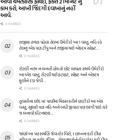
આવા ચમત્કારિક ફાયદા, ફક્ત 2 મિનિટ નું
કામ કરો, આખી જિંદગી દવાખાનું નહીં
આવે.
0 SHARES
ભજીયા તળતા પહેલા તેલમાં ઉમેરી દો આ 1 વસ્તુ, નહિ રહે
તેલનું એક પણ ટીપું અને ભજીયા થશે એકદમ સોફ્ટ…
0 SHARES
રોટલી નરમ ન બનતી હોય તો લોટ બાંધતા સમયે ઉમેરી દો
આ એક વસ્તુ, રોટલી થશે ફટાફટ, સોફ્ટ અને એકદમ
ફૂલીને દડા જેવી…
0 SHARES
તુલસીના છોડ પર પાણીમાં મિક્સ કરીને છાંટી દો આ એક
વસ્તુ, સુકાશે પણ નહિ અને બધી જીવાત પણ ભાગી જશે. ઘરે
જ બનાવો કીટનાશક…
0 SHARES
જાણો આ પારસમણિ જેવા શેર વિશે, 1 લાખના કરી દીધા
સીધા જ 36 કરોડ રૂપિયા… રોકાણકારોને બેઠા બેઠા કરી દીધા