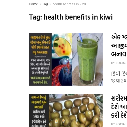
Home
Tag
health benefits in kiwi
Tag:
health benefits in kiwi
એક ગ્
આજીવન
બનાવવ
BY
SOCIAL
કિવી કિવ
જ વાર બજ
શરીરમા
દેશે આ
કરી દેશ
BY
SOCIAL