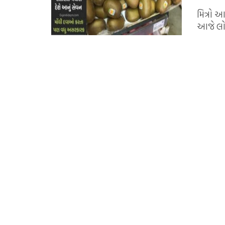
મિત્રો 
આજે લોક