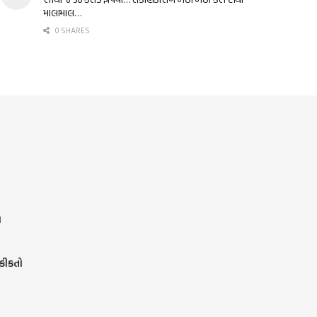
માલામાલ…
0 SHARES
ર
હકીકતો