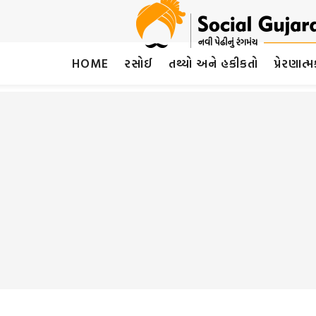
HOME
રસોઈ
તથ્યો અને હકીકતો
પ્રેરણાત્