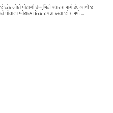
આજે દરેક લોકો પોતાની ઈમ્યુનિટી વધારવા માંગે છે. આથી જ
ો પોતાના ખોરાકમાં ફેરફાર પણ કરતા જોવા મળે ...