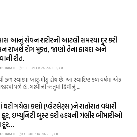
લાસ આનું સેવન શરીરની આટલી સમસ્યા દુર કરી
 રાખશે રોગ મુક્ત, જાણો તેના ફાયદા અને
ાની રીત.
 GUJARATI
SEPTEMBER 24, 2022
0
ી ફળ સ્વાદમાં ખાંટુ-મીઠું હોય છે. આ સ્વાદિષ્ટ ફળ વર્ષમાં એક
ારમાં મળે છે. ગરમીની ઋતુમાં કિવીનું ...
ં ઘટી ગયેલા કણો (પ્લેટલેટ્સ )ને રાતોરાત વધારી
 ફ્રૂટ, ઇમ્યુનિટી બુસ્ટ કરી હૃદયની ગંભીર બીમારીઓ
ે દૂર…
 GUJARATI
OCTOBER 14, 2022
0