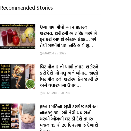
Recommended Stories
ઉનાળામાં પીવો આ 4 પ્રકારના
શરબત, શરીરની આંતરિક ગરમીને
દુર કરી આપશે એકદમ ઠંડક… ગમે
તેવી ગરમીમાં પણ નહિ લાગે લૂ…
MARCH 25, 2025
વિટામીન K ની ખામી તમારા શરીરને
કરી દેશે ખોખલું અને બીમાર, જાણો
વિટામીન Kની શરીરમાં કેમ જરૂરી છે
અને વધારવાના ઉપાય…
NOVEMBER 20, 2023
ફક્ત 1 મહિના સુધી દરરોજ કરો આ
નાનકડું કામ, ગમે તેવી વધારાની
ચરબી ઓગળી ઘટાડી દેશે તમારું
વજન. 15 થી 20 દિવસમાં જ દેખાશે