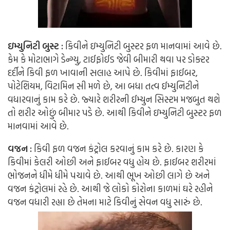
ઇમ્યુનિટી બુસ્ટ :
કિવીને ઇમ્યુનિટી બુસ્ટર ફળ માનવામાં આવે છે.
કેમ કે મોટાભાગે ડેન્ગ્યુ, ટાઈફોઈડ જેવી બીમારી થવા પર ડોક્ટર
દર્દીને કિવી ફળ ખાવાની સલાહ આપે છે. કિવીમાં ફાઈબર,
પોટેશિયમ, વિટામિન સી મળે છે, આ બધા તત્વ ઈમ્યુનિટીને
વધારવાનું કામ કરે છે. જ્યારે શરીરની ઈમ્યુન સિસ્ટમ મજબુત થશે
તો શરીર ઓછું બીમાર પડે છે. આથી કિવીને ઇમ્યુનિટી બુસ્ટર ફળ
માનવામાં આવે છે.
વજન :
કિવી ફળ વજન કંટ્રોલ કરવાનું કામ કરે છે. કારણ કે
કિવીમાં કેલરી ઓછી અને ફાઈબર વધુ હોય છે. ફાઈબર શરીરમાં
ભોજનને ધીમે ધીમે પચાવે છે. આથી ભૂખ ઓછી લાગે છે અને
વજન કંટ્રોલમાં રહે છે. આથી જે લોકો કોરોના કાળમાં ઘરે રહીને
વજન વધારી રહ્યા છે તેમના માટે કિવીનું સેવન વધુ સારું છે.