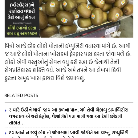
મિત્રો આજે દરેક લોકો પોતાની ઈમ્યુનિટી વધારવા માંગે છે. આથી
જ આજે લોકો પોતાના ખોરાકમાં ફેરફાર પણ કરતા જોવા મળે છે.
લોકો એવી વસ્તુઓનું સેવન વધુ કરી રહ્યા છે જેનાથી તેની
રોગપ્રતિકારક શક્તિ વધે. આજે અમે તમને આ લેખમાં કિવી
ફ્રુટના અમુક ખાસ ફાયદા વિશે જણાવશું.
RELATED POSTS
સવારે ઉઠીને ચાવી જાવ આ ફળના પાન, ગમે તેવી બેકાબુ ડાયાબિટીસ
વગર દવાએ થશે કંટ્રોલ, વૈજ્ઞાનિકો પણ માની ગયા આ દેશી છોડની
તાકાત…
દવાખાને ન જવું હોય તો ચોમાસામાં ખાવી જોઈએ આ વસ્તુ, ઇમ્યુનિટી