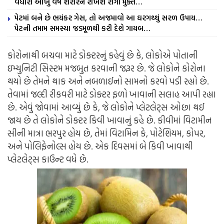
વધારી આખું વર્ષ શરીરને રાખશે રોગો મુક્ત…
પેટમાં બને છે ભયંકર ગેસ, તો અજમાવો આ ઘરગથ્થું સરળ ઉપાય…
પેટની તમામ સમસ્યા જડમૂળથી કરી દેશે ગાયબ…
કોરોનાથી બચવા માટે ડોક્ટરનું કહેવું છે કે, લોકોએ પોતાની
ઇમ્યુનિટી સિસ્ટમ મજબુત કરવાની જરૂર છે. જે લોકોને કોરોના
થયો છે તેમને થાક અને નબળાઈનો સામનો કરવો પડી રહ્યો છે.
તેવામાં જલ્દી રીકવરી માટે ડોક્ટર ફળો ખાવાની સલાહ આપી રહ્યા
છે. એવું જોવામાં આવ્યું છે કે, જે લોકોને પ્લેટલેટ્સ ઓછા થઈ
જાય છે તે લોકોને ડોક્ટર કિવી ખાવાનું કહે છે. કીવીમાં વિટામીન
સીની માત્રા ભરપુર હોય છે, તેમાં વિટામિન કે, પોટેશિયમ, કોપર,
અને પોલિફેનોલ્સ હોય છે. એક દિવસમાં બે કિવી ખાવાથી
પ્લેટલેટ્સ કાઉન્ટ વધે છે.