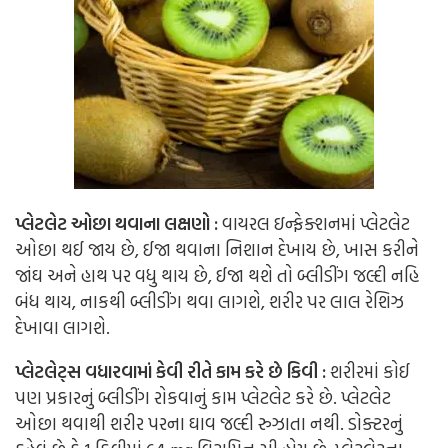
પ્લેટલેટ ઓછા થવાના લક્ષણો :
વાયરલ ઇન્ફેક્શનમાં પ્લેટલેટ
ઓછા થઈ જાય છે, ઈજા થવાના નિશાન દેખાય છે, ખાસ કરીને
જાંઘ અને હાથ પર વધુ થાય છે, ઈજા થશે તો બ્લીડીંગ જલ્દી નહિ
બંધ થાય, નાકથી બ્લીડીંગ થવા લાગશે, શરીર પર લાલ રેશિઝ
દેખાવા લાગશે.
પ્લેટલેટ્સ વધારવામાં કેવી રીતે કામ કરે છે કિવી :
શરીરમાં કોઈ
પણ પ્રકારનું બ્લીડીંગ રોકવાનું કામ પ્લેટલેટ કરે છે. પ્લેટલેટ
ઓછા થવાથી શરીર પરના ઘાવ જલ્દી રુઝાતા નથી. ડોક્ટરનું