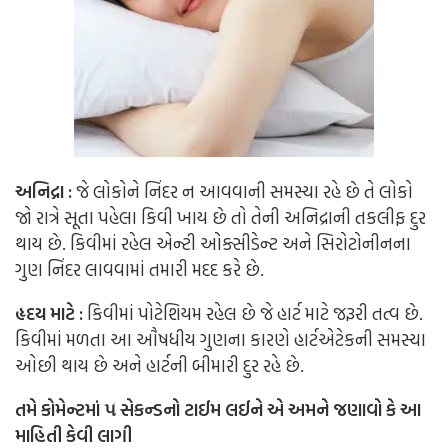
અનિદ્રા :
જે લોકોને નિંદર ન આવવાની સમસ્યા રહે છે તે લોકો
જો રાત્રે સૂતા પહેલા કિવી ખાય છે તો તેની અનિદ્રાની તકલીફ દુર
થાય છે. કિવીમાં રહેલ એન્ટી ઓક્સીડેન્ટ અને સિરોટોનીનના
ગુણ નિંદર લાવવામાં તમારી મદદ કરે છે.
હૃદય માટે :
કિવીમાં પોટેશિયમ રહેલ છે જે હાર્ટ માટે જરૂરી તત્વ છે.
કિવીમાં મળતા આ ઔષધીય ગુણના કારણે હાર્ટએટેકની સમસ્યા
ઓછી થાય છે અને હાર્ટની બીમારી દુર રહે છે.
તમે કોમેન્ટમાં ૫ સેકન્ડનો ટાઈમ લઈને એ અમને જણાવો કે આ
માહિતી કેવી લાગી