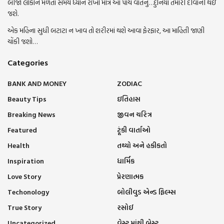
બીજા લોકોને મળતા સમયે ધ્યાન રાખો માત્ર આ પાંચ વાતનું…દુનિયા તમારી દીવાની થઇ
જશે.
એક મહિના સુધી બટાટા ન ખાવ તો શરીરમાં થશે આવા ફેરફાર, આ માહિતી જાણી
ચોંકી જશો…
Categories
BANK AND MONEY
ZODIAC
Beauty Tips
ઇતિહાસ
Breaking News
જીવન ચરિત્ર
Featured
ટૂંકી વાર્તાઓ
Health
તથ્યો અને હકીકતો
Inspiration
ધાર્મિક
Love Story
પ્રેરણાત્મક
Techonology
બોલીવુડ એન્ડ ફિલ્મ્સ
True Story
રસોઈ
Uncategorized
વેસ્ટ માંથી બેસ્ટ