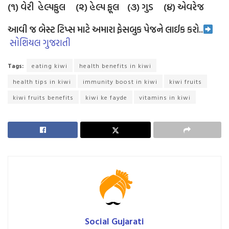
(૧) વેરી હેલ્પફુલ (૨) હેલ્પ ફૂલ (૩) ગુડ (૪) એવરેજ
આવી જ બેસ્ટ ટિપ્સ માટે અમારા ફેસબુક પેજને લાઈક કરો..
સોશિયલ ગુજરાતી
Tags:
eating kiwi
health benefits in kiwi
health tips in kiwi
immunity boost in kiwi
kiwi fruits
kiwi fruits benefits
kiwi ke fayde
vitamins in kiwi
Social Gujarati