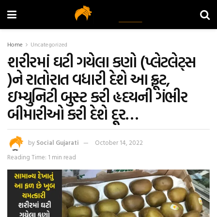
Home
Uncategorized
શરીરમાં ઘટી ગયેલા કણો (પ્લેટલેટ્સ
)ને રાતોરાત વધારી દેશે આ ફ્રૂટ,
ઇમ્યુનિટી બુસ્ટ કરી હૃદયની ગંભીર
બીમારીઓ કરી દેશે દૂર…
by
Social Gujarati
October 14, 2022
Reading Time: 1 min read