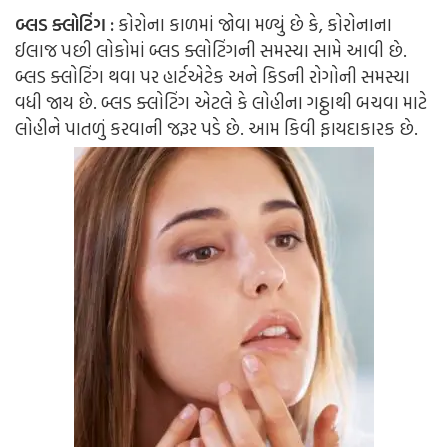
બ્લડ ક્લોટિંગ :
કોરોના કાળમાં જોવા મળ્યું છે કે, કોરોનાના
ઈલાજ પછી લોકોમાં બ્લડ ક્લોટિંગની સમસ્યા સામે આવી છે.
બ્લડ ક્લોટિંગ થવા પર હાર્ટએટેક અને કિડની રોગોની સમસ્યા
વધી જાય છે. બ્લડ ક્લોટિંગ એટલે કે લોહીના ગઠ્ઠાથી બચવા માટે
લોહીને પાતળું કરવાની જરૂર પડે છે. આમ કિવી ફાયદાકારક છે.