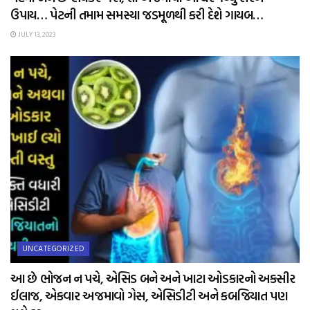
ઉપાય… પેટની તમામ સમસ્યા જડમૂળથી કરી દેશે ગાયબ…
JULY 13, 2023
UNCATEGORIZED
આ છે ભોજન ન પચે, એસિડ બને અને ખાટા ઓડકારનો અકસીર
ઈલાજ, એકવાર અજમાવો ગેસ, એસિડીટી અને કબજિયાત પણ