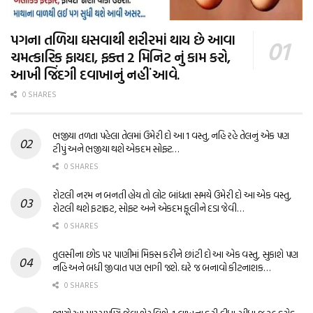
પગના તળિયા ઘસવાથી શરીરમાં થાય છે આવા
ચમત્કારિક ફાયદા, ફક્ત 2 મિનિટ નું કામ કરો,
આખી જિંદગી દવાખાનું નહીં આવે.
0 SHARES
ભજીયા તળતા પહેલા તેલમાં ઉમેરી દો આ 1 વસ્તુ, નહિ રહે તેલનું એક પણ
ટીપું અને ભજીયા થશે એકદમ સોફ્ટ…
0 SHARES
રોટલી નરમ ન બનતી હોય તો લોટ બાંધતા સમયે ઉમેરી દો આ એક વસ્તુ,
રોટલી થશે ફટાફટ, સોફ્ટ અને એકદમ ફૂલીને દડા જેવી…
0 SHARES
તુલસીના છોડ પર પાણીમાં મિક્સ કરીને છાંટી દો આ એક વસ્તુ, સુકાશે પણ
નહિ અને બધી જીવાત પણ ભાગી જશે. ઘરે જ બનાવો કીટનાશક…
0 SHARES