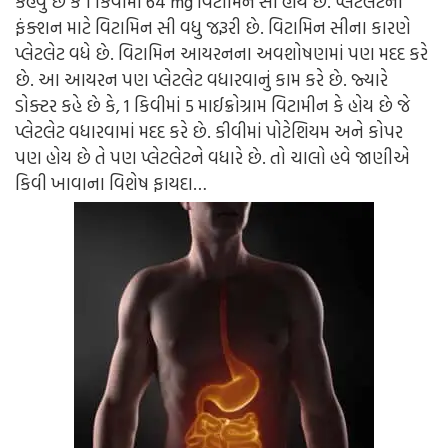
કહેવું છે કે 1 કિવીમાં 64 mg વિટામિન સી હોય છે. પ્લેટલેટના
ફંક્શન માટે વિટામિન સી વધુ જરૂરી છે. વિટામિન સીના કારણે
પ્લેટલેટ વધે છે. વિટામિન આયરનના અવશોષણમાં પણ મદદ કરે
છે. આ આયરન પણ પ્લેટલેટ વધારવાનું કામ કરે છે. જ્યારે
ડોક્ટર કહે છે કે, 1 કિવીમાં 5 માઈક્રોગ્રામ વિટામીન કે હોય છે જે
પ્લેટલેટ વધારવામાં મદદ કરે છે. કીવીમાં પોટેશિયમ અને કોપર
પણ હોય છે તે પણ પ્લેટલેટને વધારે છે. તો ચાલો હવે જાણીએ
કિવી ખાવાના વિશેષ ફાયદા…