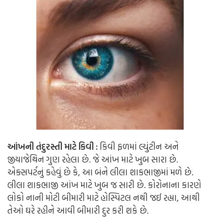
આંખની તંદુરસ્તી માટે કિવી :
કિવી ફળમાં લ્યુંટીન અને
જીયાજેથિન ગુણ રહેલા છે. જે આંખ માટે ખુબ સારા છે.
એક્સપર્ટનું કહેવું છે કે, આ બંને લીલા શાકભાજીમાં મળે છે.
લીલા શાકભાજી આંખ માટે ખુબ જ સારી છે. કોરોનાના કારણે
લોકો નાની મોટી બીમારી માટે હોસ્પિટલ નથી જઈ રહ્યા, આથી
તેઓ ઘરે રહીને આવી બીમારી દુર કરી શકે છે.