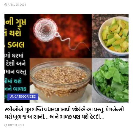
APRIL 25, 2024
UNCATEGORIZED
સ્ત્રીઓએ ગુપ્ત શક્તિ વધારવા ખાવી જોઈએ આ વસ્તુ, પ્રેગનેન્સી
થશે ખુબ જ આસાની… અને બાળક પણ થશે હેલ્દી…
JULY 11, 2023