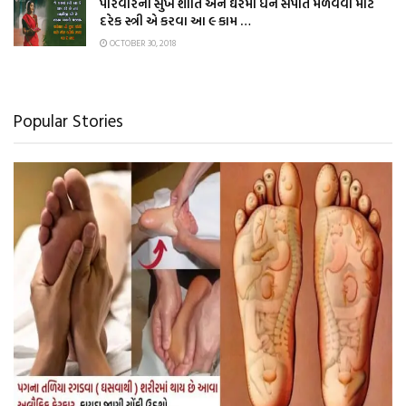
પરિવારની સુખ શાંતિ અને ઘરમાં ધન સંપતિ મેળવવા માટે
દરેક સ્ત્રી એ કરવા આ ૯ કામ …
OCTOBER 30, 2018
Popular Stories