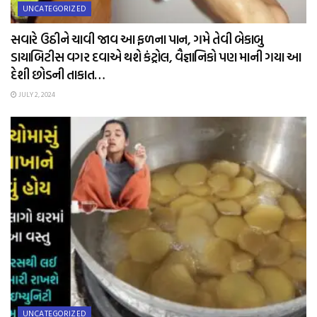
UNCATEGORIZED
સવારે ઉઠીને ચાવી જાવ આ ફળના પાન, ગમે તેવી બેકાબુ
ડાયાબિટીસ વગર દવાએ થશે કંટ્રોલ, વૈજ્ઞાનિકો પણ માની ગયા આ
દેશી છોડની તાકાત…
JULY 2, 2024
UNCATEGORIZED