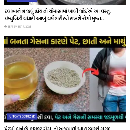
દવાખાને ન જવું હોય તો ચોમાસામાં ખાવી જોઈએ આ વસ્તુ,
ઇમ્યુનિટી વધારી આખું વર્ષ શરીરને રાખશે રોગો મુક્ત…
SEPTEMBER 7, 2023
UNCATEGORIZED
પેટમાં બને છે ભયંકર ગેસ, તો અજમાવો આ ઘરગથ્થું સરળ