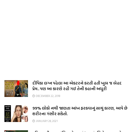
દીપિકા લગ્ન પહેલા આ એકટરને કરતી હતી ખુબ જ બેહદ
પ્રેમ.. પણ આ કારણે રહી ગઈ તેની કહાની અધુરી
DECEMBER 22, 2018
99% લોકો નથી જાણતા આંખ ફરકવાનું સાચું કારણ, આપે છે
શરીરના ગંભીર સંકેતો.
JANUARY 28, 2021