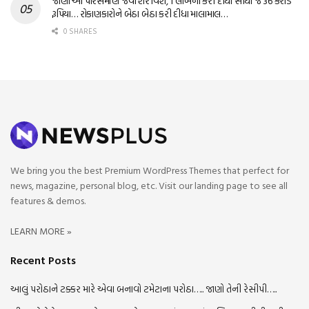
જાણો આ પારસમણિ જેવા શેર વિશે, 1 લાખના કરી દીધા સીધા જ 36 કરોડ
રૂપિયા… રોકાણકારોને બેઠા બેઠા કરી દીધા માલામાલ…
0 SHARES
We bring you the best Premium WordPress Themes that perfect for
news, magazine, personal blog, etc. Visit our landing page to see all
features & demos.
LEARN MORE »
Recent Posts
આલું પરોઠાને ટક્કર મારે એવા બનાવો ટમેટાના પરોઠા….. જાણો તેની રેસીપી…..