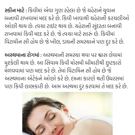
સ્કીન માટે :
કિવીમાં એવા ગુણ રહેલા છે જે ચહેરાને યુવાન
બનાવી રાખવામાં મદદ કરે છે. કિવી ખાવાથી ચહેરાની કરચલીઓ
ઓછી થાય છે. ત્વચા ટાઈટ થાય છે. ચહેરાની સુંદરતા બનાવી
રાખવામાં કિવી મદદ કરે છે. જે ત્વચા માટે સારું છે. કિવીમાં
વિટામીન સી હોય છે જે ખીલ, ડાઘની સમસ્યાને પણ દુર કરે છે.
અસ્થમાના રોગમાં :
અસ્થમાની સમસ્યા થવા પર શ્વાસ લેવામાં
મુશ્કેલી થાય છે. આ સિવાય કિવી મોસમી બીમારીથી છુટકારો
મેળવવામાં પણ મદદ કરે છે. તેમાં વિટામિન સી હોય છે જે
અસ્થમાના એટેકને ઓછો કરે છે. દમના કારણે થતી ઉધરસમાં
પણ કિવી લાભકારી છે. આમ અસ્થમા દુર કરવામાં તે મદદ કરે છે.