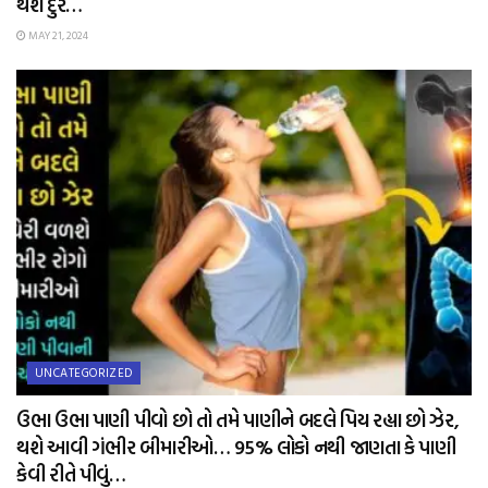
થશે દુર…
MAY 21, 2024
UNCATEGORIZED
ઉભા ઉભા પાણી પીવો છો તો તમે પાણીને બદલે પિય રહ્યા છો ઝેર,
થશે આવી ગંભીર બીમારીઓ… 95% લોકો નથી જાણતા કે પાણી
કેવી રીતે પીવું…