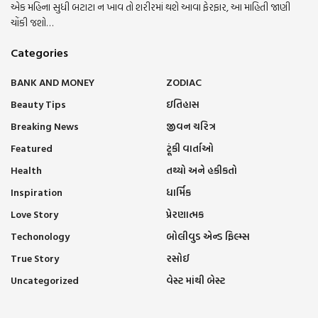
એક મહિના સુધી બટાટા ન ખાવ તો શરીરમાં થશે આવા ફેરફાર, આ માહિતી જાણી
ચોંકી જશો…
Categories
BANK AND MONEY
ZODIAC
Beauty Tips
ઇતિહાસ
Breaking News
જીવન ચરિત્ર
Featured
ટૂંકી વાર્તાઓ
Health
તથ્યો અને હકીકતો
Inspiration
ધાર્મિક
Love Story
પ્રેરણાત્મક
Techonology
બોલીવુડ એન્ડ ફિલ્મ્સ
True Story
રસોઈ
Uncategorized
વેસ્ટ માંથી બેસ્ટ