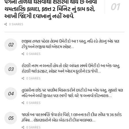
પગના તળિયા ઘસવાથી શરીરમાં થાય છે આવા
ચમત્કારિક ફાયદા, ફક્ત 2 મિનિટ નું કામ કરો,
આખી જિંદગી દવાખાનું નહીં આવે.
0 SHARES
ભજીયા તળતા પહેલા તેલમાં ઉમેરી દો આ 1 વસ્તુ, નહિ રહે તેલનું એક પણ
ટીપું અને ભજીયા થશે એકદમ સોફ્ટ…
0 SHARES
રોટલી નરમ ન બનતી હોય તો લોટ બાંધતા સમયે ઉમેરી દો આ એક વસ્તુ,
રોટલી થશે ફટાફટ, સોફ્ટ અને એકદમ ફૂલીને દડા જેવી…
0 SHARES
તુલસીના છોડ પર પાણીમાં મિક્સ કરીને છાંટી દો આ એક વસ્તુ, સુકાશે પણ
નહિ અને બધી જીવાત પણ ભાગી જશે. ઘરે જ બનાવો કીટનાશક…
0 SHARES
જાણો આ પારસમણિ જેવા શેર વિશે, 1 લાખના કરી દીધા સીધા જ 36 કરોડ
રૂપિયા… રોકાણકારોને બેઠા બેઠા કરી દીધા માલામાલ…
0 SHARES