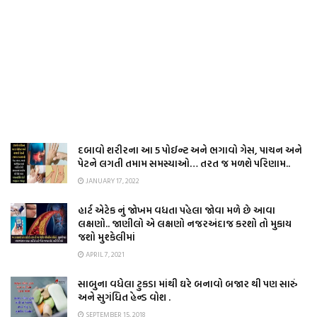
દબાવો શરીરના આ 5 પોઈન્ટ અને ભગાવો ગેસ, પાચન અને
પેટને લગતી તમામ સમસ્યાઓ… તરત જ મળશે પરિણામ..
JANUARY 17, 2022
હાર્ટ એટેક નું જોખમ વધતા પહેલા જોવા મળે છે આવા
લક્ષણો.. જાણીલો એ લક્ષણો નજરઅંદાજ કરશો તો મુકાય
જશો મુશ્કેલીમાં
APRIL 7, 2021
સાબુના વધેલા ટુકડા માંથી ઘરે બનાવો બજાર થી પણ સારું
અને સુગંધિત હેન્ડ વોશ .
SEPTEMBER 15, 2018