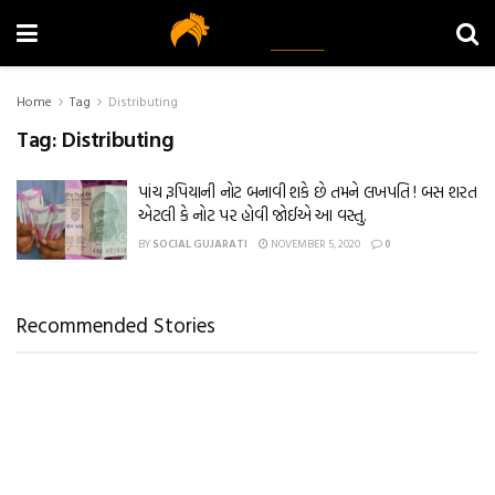
Home
Tag
Distributing
Tag:
Distributing
પાંચ રૂપિયાની નોટ બનાવી શકે છે તમને લખપતિ ! બસ શરત
એટલી કે નોટ પર હોવી જોઈએ આ વસ્તુ.
BY
SOCIAL GUJARATI
NOVEMBER 5, 2020
0
Recommended Stories