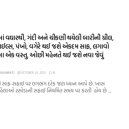
ાં વઘારથી, ગંદી અને ચીકણી થયેલી બારીની ગ્રીલ,
ટાઈલ્સ, પંખો, વગેરે થઈ જશે એકદમ સાફ, લગાવો
આ એક વસ્તુ. ઓછી મહેનતે થઈ જશે નવા જેવું
 GUJARATI
OCTOBER 26, 2023
0
ી સાફ-સફાઈ પર લગભગ દરેક જણ ધ્યાન આપે છે. ખાસ
મહિલાઓ રસોડાની સફાઈ નિયમિત સમય પર કરતી હોય છે ...