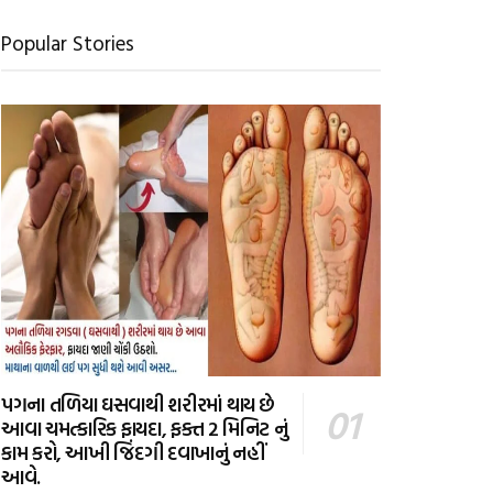
Popular Stories
પગના તળિયા ઘસવાથી શરીરમાં થાય છે
આવા ચમત્કારિક ફાયદા, ફક્ત 2 મિનિટ નું
કામ કરો, આખી જિંદગી દવાખાનું નહીં
આવે.