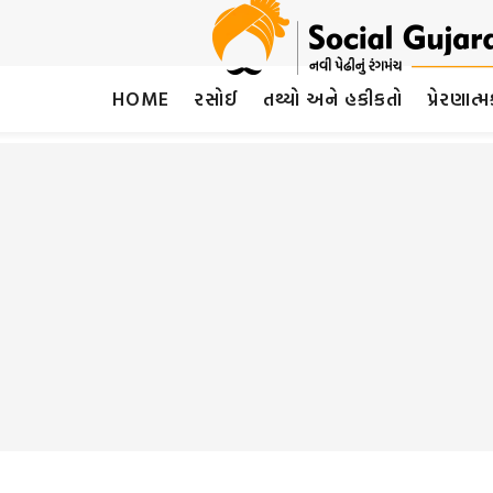
HOME
રસોઈ
તથ્યો અને હકીકતો
પ્રેરણાત્