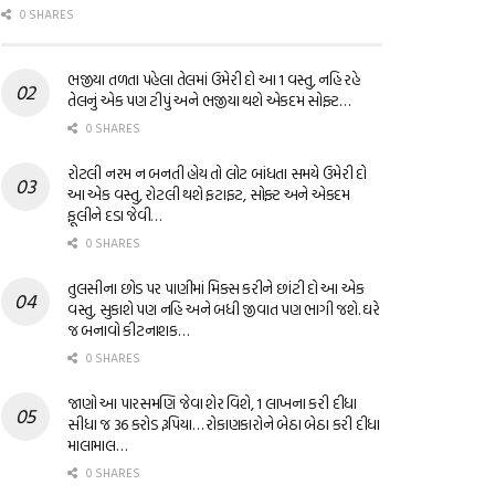
0 SHARES
ભજીયા તળતા પહેલા તેલમાં ઉમેરી દો આ 1 વસ્તુ, નહિ રહે
તેલનું એક પણ ટીપું અને ભજીયા થશે એકદમ સોફ્ટ…
0 SHARES
રોટલી નરમ ન બનતી હોય તો લોટ બાંધતા સમયે ઉમેરી દો
આ એક વસ્તુ, રોટલી થશે ફટાફટ, સોફ્ટ અને એકદમ
ફૂલીને દડા જેવી…
0 SHARES
તુલસીના છોડ પર પાણીમાં મિક્સ કરીને છાંટી દો આ એક
વસ્તુ, સુકાશે પણ નહિ અને બધી જીવાત પણ ભાગી જશે. ઘરે
જ બનાવો કીટનાશક…
0 SHARES
જાણો આ પારસમણિ જેવા શેર વિશે, 1 લાખના કરી દીધા
સીધા જ 36 કરોડ રૂપિયા… રોકાણકારોને બેઠા બેઠા કરી દીધા
માલામાલ…
0 SHARES