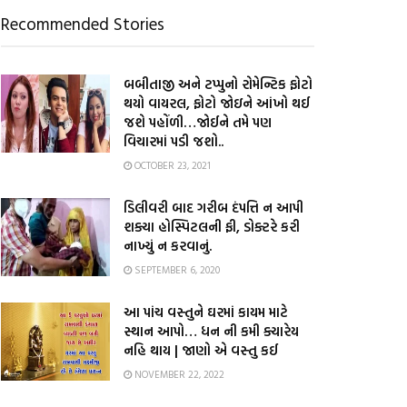
Recommended Stories
બબીતાજી અને ટપ્પુનો રોમેન્ટિક ફોટો
થયો વાયરલ, ફોટો જોઇને આંખો થઈ
જશે પહોંળી…જોઈને તમે પણ
વિચારમાં પડી જશો..
OCTOBER 23, 2021
ડિલીવરી બાદ ગરીબ દંપત્તિ ન આપી
શક્યા હોસ્પિટલની ફી, ડોક્ટરે કરી
નાખ્યું ન કરવાનું.
SEPTEMBER 6, 2020
આ પાંચ વસ્તુને ઘરમાં કાયમ માટે
સ્થાન આપો… ધન ની કમી ક્યારેય
નહિ થાય | જાણો એ વસ્તુ કઈ
NOVEMBER 22, 2022