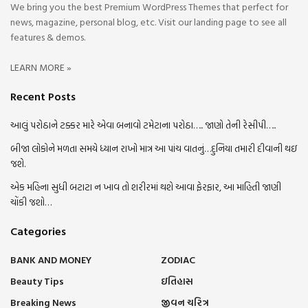
We bring you the best Premium WordPress Themes that perfect for
news, magazine, personal blog, etc. Visit our landing page to see all
features & demos.
LEARN MORE »
Recent Posts
આલું પરોઠાને ટક્કર મારે એવા બનાવો ટમેટાના પરોઠા….. જાણો તેની રેસીપી…..
બીજા લોકોને મળતા સમયે ધ્યાન રાખો માત્ર આ પાંચ વાતનું…દુનિયા તમારી દીવાની થઇ
જશે.
એક મહિના સુધી બટાટા ન ખાવ તો શરીરમાં થશે આવા ફેરફાર, આ માહિતી જાણી
ચોંકી જશો…
Categories
BANK AND MONEY
ZODIAC
Beauty Tips
ઇતિહાસ
Breaking News
જીવન ચરિત્ર