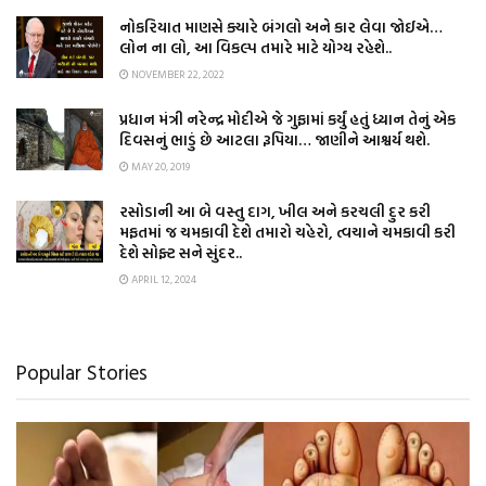
નોકરિયાત માણસે ક્યારે બંગલો અને કાર લેવા જોઈએ…
લોન ના લો, આ વિકલ્પ તમારે માટે યોગ્ય રહેશે..
NOVEMBER 22, 2022
પ્રધાન મંત્રી નરેન્દ્ર મોદીએ જે ગુફામાં કર્યું હતું ધ્યાન તેનું એક
દિવસનું ભાડું છે આટલા રૂપિયા… જાણીને આશ્વર્ય થશે.
MAY 20, 2019
રસોડાની આ બે વસ્તુ દાગ, ખીલ અને કરચલી દુર કરી
મફતમાં જ ચમકાવી દેશે તમારો ચહેરો, ત્વચાને ચમકાવી કરી
દેશે સોફ્ટ સને સુંદર..
APRIL 12, 2024
Popular Stories