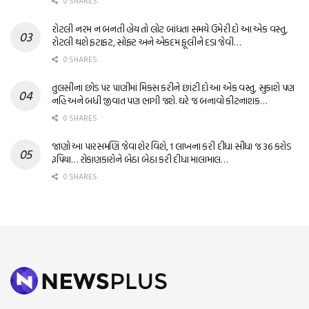
0 SHARES
રોટલી નરમ ન બનતી હોય તો લોટ બાંધતા સમયે ઉમેરી દો આ એક વસ્તુ,
રોટલી થશે ફટાફટ, સોફ્ટ અને એકદમ ફૂલીને દડા જેવી…
0 SHARES
તુલસીના છોડ પર પાણીમાં મિક્સ કરીને છાંટી દો આ એક વસ્તુ, સુકાશે પણ
નહિ અને બધી જીવાત પણ ભાગી જશે. ઘરે જ બનાવો કીટનાશક…
0 SHARES
જાણો આ પારસમણિ જેવા શેર વિશે, 1 લાખના કરી દીધા સીધા જ 36 કરોડ
રૂપિયા… રોકાણકારોને બેઠા બેઠા કરી દીધા માલામાલ…
0 SHARES