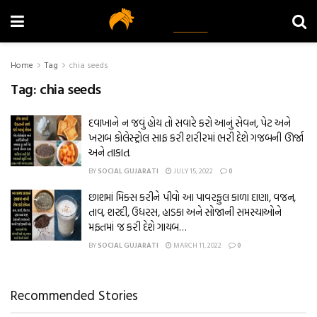
Home
Tag
chia seeds
Tag:
chia seeds
દવાખાને ન જવું હોય તો સવારે કરો આનું સેવન, પેટ અને
ખરાબ કોલેસ્ટ્રોલ સાફ કરી શરીરમાં ભરી દેશે ગજબની ઊર્જા
અને તાકાત.
BY
SOCIAL GUJARATI
JULY 15, 2022
0
છાશમાં મિક્સ કરીને પીવો આ પાવરફુલ કાળા દાણા, વજન,
તાવ, શરદી, ઉધરસ, હાડકા અને સોજાની સમસ્યાઓને
મફતમાં જ કરી દેશે ગાયબ…
BY
SOCIAL GUJARATI
MARCH 11, 2022
0
Recommended Stories