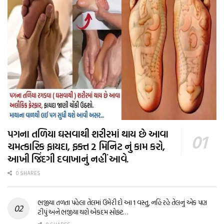
પગના તળિયા ઘસવાથી શરીરમાં થાય છે આવા
ચમત્કારિક ફાયદા, ફક્ત 2 મિનિટ નું કામ કરો,
આખી જિંદગી દવાખાનું નહીં આવે.
0 SHARES
ભજીયા તળતા પહેલા તેલમાં ઉમેરી દો આ 1 વસ્તુ, નહિ રહે તેલનું એક પણ
ટીપું અને ભજીયા થશે એકદમ સોફ્ટ…