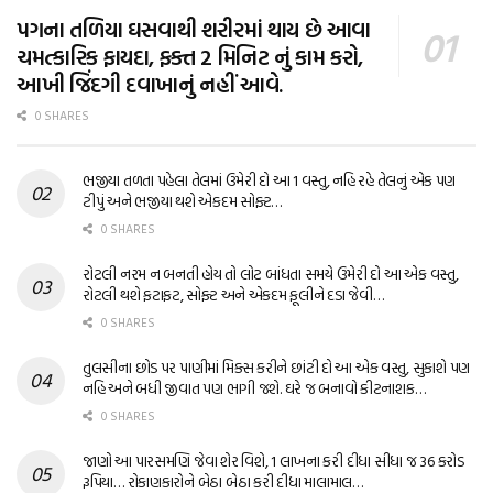
પગના તળિયા ઘસવાથી શરીરમાં થાય છે આવા
ચમત્કારિક ફાયદા, ફક્ત 2 મિનિટ નું કામ કરો,
આખી જિંદગી દવાખાનું નહીં આવે.
0 SHARES
ભજીયા તળતા પહેલા તેલમાં ઉમેરી દો આ 1 વસ્તુ, નહિ રહે તેલનું એક પણ
ટીપું અને ભજીયા થશે એકદમ સોફ્ટ…
0 SHARES
રોટલી નરમ ન બનતી હોય તો લોટ બાંધતા સમયે ઉમેરી દો આ એક વસ્તુ,
રોટલી થશે ફટાફટ, સોફ્ટ અને એકદમ ફૂલીને દડા જેવી…
0 SHARES
તુલસીના છોડ પર પાણીમાં મિક્સ કરીને છાંટી દો આ એક વસ્તુ, સુકાશે પણ
નહિ અને બધી જીવાત પણ ભાગી જશે. ઘરે જ બનાવો કીટનાશક…
0 SHARES
જાણો આ પારસમણિ જેવા શેર વિશે, 1 લાખના કરી દીધા સીધા જ 36 કરોડ
રૂપિયા… રોકાણકારોને બેઠા બેઠા કરી દીધા માલામાલ…