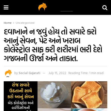
Home
Uncategorized
દવાખાને ન જવું હોય તો સવારે કરો
આનું સેવન, પેટ અને ખરાબ
કોલેસ્ટ્રોલ સાફ કરી શરીરમાં ભરી દેશે
ગજબની ઊર્જા અને તાકાત.
by
Social Gujarati
July 15, 2022
Reading Time: 1 min read