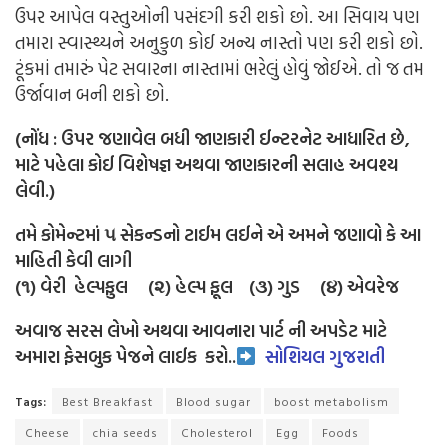
ઉપર આપેલ વસ્તુઓની પસંદગી કરી શકો છો. આ સિવાય પણ
તમારા સ્વાસ્થ્યને અનુકુળ કોઈ અન્ય નાસ્તો પણ કરી શકો છો.
ટૂંકમાં તમારું પેટ સવારના નાસ્તામાં ભરેલું હોવું જોઈએ. તો જ તમ
ઉર્જાવાન બની શકો છો.
(નોંધ : ઉપર જણાવેલ બધી જાણકારી ઈન્ટરનેટ આધારિત છે,
માટે પહેલા કોઈ વિશેષજ્ઞ અથવા જાણકારની સલાહ અવશ્ય
લેવી.)
તમે કોમેન્ટમાં ૫ સેકન્ડનો ટાઈમ લઈને એ અમને જણાવો કે આ
માહિતી કેવી લાગી
(૧) વેરી હેલ્પફુલ (૨) હેલ્પ ફૂલ (૩) ગુડ (૪) એવરેજ
અવાજ સરસ લેખો અથવા આવનારા પાર્ટ ની અપડેટ માટે
અમારા ફેસબુક પેજને લાઈક
કરો..
સોશિયલ ગુજરાતી
Tags:
Best Breakfast
Blood sugar
boost metabolism
Cheese
chia seeds
Cholesterol
Egg
Foods