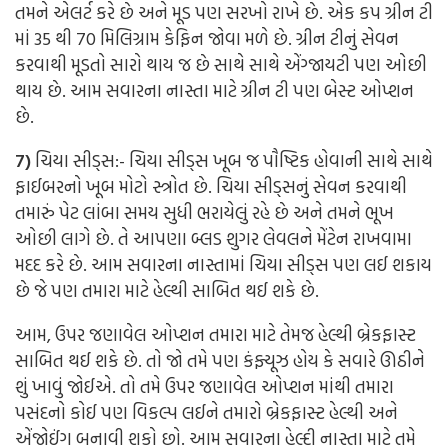
તમને એલર્ટ કરે છે અને મૂડ પણ સરખો રાખે છે. એક કપ ગ્રીન ટી
માં 35 થી 70 મિલિગ્રામ કેફિન જોવા મળે છે. ગ્રીન ટીનું સેવન
કરવાથી મૂડતો સારો થાય જ છે સાથે સાથે એંગ્જાયટી પણ ઓછી
થાય છે. આમ સવારના નાસ્તા માટે ગ્રીન ટી પણ બેસ્ટ ઓપ્શન
છે.
7)
ચિયા સીડ્સ:-
ચિયા સીડ્સ ખૂબ જ પૌષ્ટિક હોવાની સાથે સાથે
ફાઈબરનો ખૂબ મોટો સ્ત્રોત છે. ચિયા સીડ્સનું સેવન કરવાથી
તમારું પેટ લાંબા સમય સુધી ભરાયેલું રહે છે અને તમને ભૂખ
ઓછી લાગે છે. તે આપણા બ્લડ શુગર લેવલને મેંટેન રાખવામા
મદદ કરે છે. આમ સવારના નાસ્તામાં ચિયા સીડ્સ પણ લઈ શકાય
છે જે પણ તમારા માટે હેલ્થી સાબિત થઈ શકે છે.
આમ, ઉપર જણાવેલ ઓપ્શન તમારા માટે તેમજ હેલ્થી બ્રેકફાસ્ટ
સાબિત થઈ શકે છે. તો જો તમે પણ કંફ્યૂઝ હોય કે સવારે ઊઠીને
શું ખાવું જોઈએ. તો તમે ઉપર જણાવેલ ઓપ્શન માંથી તમારા
પસંદનો કોઈ પણ વિકલ્પ લઈને તમારો બ્રેકફાસ્ટ હેલ્થી અને
એંજોઈંગ બનાવી શકો છો. આમ સવારના હેલ્દી નાસ્તા માટે તમે