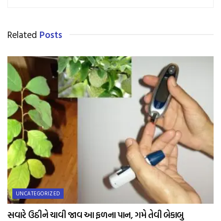
Related
Posts
UNCATEGORIZED
સવારે ઉઠીને ચાવી જાવ આ ફળના પાન, ગમે તેવી બેકાબુ