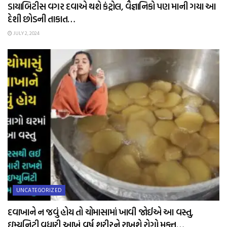
ડાયાબિટીસ વગર દવાએ થશે કંટ્રોલ, વૈજ્ઞાનિકો પણ માની ગયા આ
દેશી છોડની તાકાત…
JULY 2, 2024
UNCATEGORIZED
દવાખાને ન જવું હોય તો ચોમાસામાં ખાવી જોઈએ આ વસ્તુ,
ઇમ્યુનિટી વધારી આખું વર્ષ શરીરને રાખશે રોગો મુક્ત…