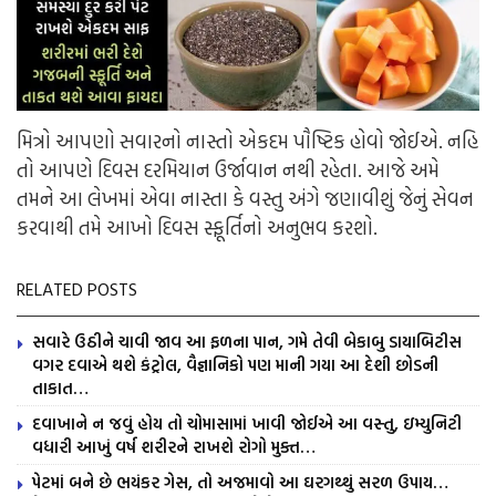
મિત્રો આપણો સવારનો નાસ્તો એકદમ પૌષ્ટિક હોવો જોઈએ. નહિ
તો આપણે દિવસ દરમિયાન ઉર્જાવાન નથી રહેતા. આજે અમે
તમને આ લેખમાં એવા નાસ્તા કે વસ્તુ અંગે જણાવીશું જેનું સેવન
કરવાથી તમે આખો દિવસ સ્ફૂર્તિનો અનુભવ કરશો.
RELATED POSTS
સવારે ઉઠીને ચાવી જાવ આ ફળના પાન, ગમે તેવી બેકાબુ ડાયાબિટીસ
વગર દવાએ થશે કંટ્રોલ, વૈજ્ઞાનિકો પણ માની ગયા આ દેશી છોડની
તાકાત…
દવાખાને ન જવું હોય તો ચોમાસામાં ખાવી જોઈએ આ વસ્તુ, ઇમ્યુનિટી
વધારી આખું વર્ષ શરીરને રાખશે રોગો મુક્ત…
પેટમાં બને છે ભયંકર ગેસ, તો અજમાવો આ ઘરગથ્થું સરળ ઉપાય…