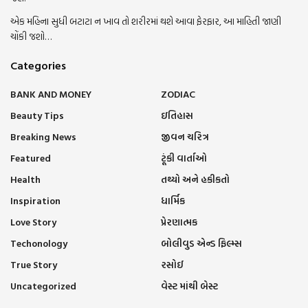
એક મહિના સુધી બટાટા ન ખાવ તો શરીરમાં થશે આવા ફેરફાર, આ માહિતી જાણી
ચોંકી જશો…
Categories
BANK AND MONEY
ZODIAC
Beauty Tips
ઇતિહાસ
Breaking News
જીવન ચરિત્ર
Featured
ટૂંકી વાર્તાઓ
Health
તથ્યો અને હકીકતો
Inspiration
ધાર્મિક
Love Story
પ્રેરણાત્મક
Techonology
બોલીવુડ એન્ડ ફિલ્મ્સ
True Story
રસોઈ
Uncategorized
વેસ્ટ માંથી બેસ્ટ