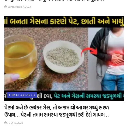
SEPTEMBER 7, 2023
UNCATEGORIZED
પેટમાં બને છે ભયંકર ગેસ, તો અજમાવો આ ઘરગથ્થું સરળ
ઉપાય… પેટની તમામ સમસ્યા જડમૂળથી કરી દેશે ગાયબ…
JULY 13, 2023