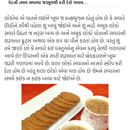
પેટની તમામ સમસ્યા જડમૂળથી કરી દેશે ગાયબ…
લોકોમાં એ વાતને લઈને ખૂબ જ કન્ફ્યુઝન રહેતું હોય છે કે સવારે
ઊઠીને સૌથી પહેલા શું ખાવું જોઈએ અને શું નહીં. અમુક લોકો
સવારે ઉઠતાં જ નટ્સ ખાય છે અને અમુક લોકો પોતાની સવારની
શરૂઆત ફ્રૂટ્સ અથવા એક કપ ચા પીને કરતાં હોય છે. પરંતુ શું
તમે જાણો છો કે સવારે કઈ વસ્તુઓનું સેવન કરવું હેલ્થી ગણવામાં
આવે છે? દિવસની એક સારી શરૂઆત માટે બ્રેકફાસ્ટને ખૂબ
જરૂરી ગણવામાં આવે છે. ઘણા લોકો સવારનો નાસ્તો સ્કીપ કરી
દેતા હોય છે પરંતુ ઘણા લોકો એવા પણ હોય છે જેમને સવારના
સમયે કઇંક ન કઇંક ખાવા માટે જોઈએ છે.