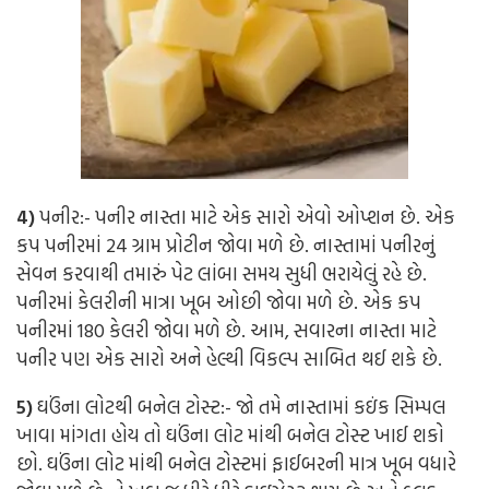
4)
પનીર:-
પનીર નાસ્તા માટે એક સારો એવો ઓપ્શન છે. એક
કપ પનીરમાં 24 ગ્રામ પ્રોટીન જોવા મળે છે. નાસ્તામાં પનીરનું
સેવન કરવાથી તમારું પેટ લાંબા સમય સુધી ભરાયેલું રહે છે.
પનીરમાં કેલરીની માત્રા ખૂબ ઓછી જોવા મળે છે. એક કપ
પનીરમાં 180 કેલરી જોવા મળે છે. આમ, સવારના નાસ્તા માટે
પનીર પણ એક સારો અને હેલ્થી વિકલ્પ સાબિત થઈ શકે છે.
5)
ઘઉંના લોટથી બનેલ ટોસ્ટ:-
જો તમે નાસ્તામાં કઇંક સિમ્પલ
ખાવા માંગતા હોય તો ઘઉંના લોટ માંથી બનેલ ટોસ્ટ ખાઈ શકો
છો. ઘઉંના લોટ માંથી બનેલ ટોસ્ટમાં ફાઈબરની માત્ર ખૂબ વધારે