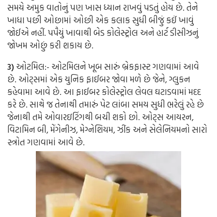
સમયે અમુક વાતોનું પણ ખાસ ધ્યાન રાખવું પડતું હોય છે. તેને
ખાધા પછી ઓછામાં ઓછી એક કલાક સુધી બીજું કઈં ખાવું
જોઈએ નહીં. પપૈયું ખાવાથી બેડ કોલેસ્ટ્રોલ અને હાર્ટ ડીસીઝનું
જોખમ ઓછું કરી શકાય છે.
3)
ઓટમિલ:-
ઓટમિલને ખૂબ સારું બ્રેકફાસ્ટ ગણવામાં આવે
છે. ઓટ્સમાં એક યુનિક ફાઈબર જોવા મળે છે જેને, ગ્લુકન
કહેવામા આવે છે. આ ફાઈબર કોલેસ્ટ્રોલ લેવલ ઘટાડવામાં મદદ
કરે છે. સાથે જ તેનાથી તમારું પેટ લાંબા સમય સુધી ભરેલું રહે છે
જેનાથી તમે ઓવારઇટિંગથી બચી શકો છો. ઓટ્સ આયરન,
વિટામિન બી, મેંગેનીઝ, મેગ્નેશિયમ, ઝીંક અને સેલેનિયમનો સારો
સ્ત્રોત ગણવામાં આવે છે.