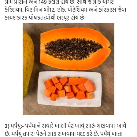
ગ્રામ પ્રોટીન અને 149 કેલરી હોય છે. સાથે જ ગ્રીક યોગર્ટ
કેલ્શિયમ, વિટામિન બી12, ઝીંક, પોટેશિયમ અને ફૉસ્ફરસ જેવા
ફાયદાકારક પોષકતત્વોથી ભરપૂર હોય છે.
2)
પપૈયું:-
પપૈયાંને સવારે ખાલી પેટ ખાવું સારું ગણવામાં આવે
છે. પપૈયું તમારા પેટને સાફ રાખવામા મદદ કરે છે. પપૈયું ખાતા