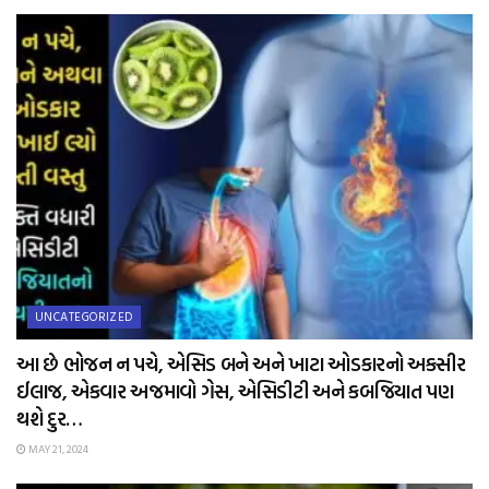
UNCATEGORIZED
આ છે ભોજન ન પચે, એસિડ બને અને ખાટા ઓડકારનો અકસીર
ઈલાજ, એકવાર અજમાવો ગેસ, એસિડીટી અને કબજિયાત પણ
થશે દુર…
MAY 21, 2024