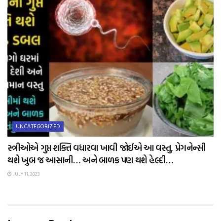
UNCATEGORIZED
સ્ત્રીઓએ ગુપ્ત શક્તિ વધારવા ખાવી જોઈએ આ વસ્તુ, પ્રેગનેન્સી
થશે ખુબ જ આસાની… અને બાળક પણ થશે હેલ્દી…
JULY 11, 2023