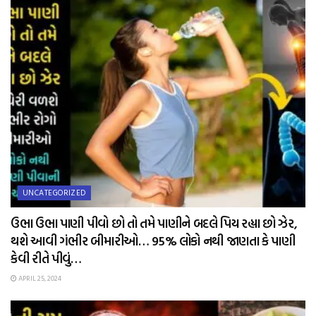
UNCATEGORIZED
ઉભા ઉભા પાણી પીવો છો તો તમે પાણીને બદલે પિય રહ્યા છો ઝેર,
થશે આવી ગંભીર બીમારીઓ… 95% લોકો નથી જાણતા કે પાણી
કેવી રીતે પીવું…
APRIL 25, 2024