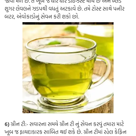
જોવા મળે છે. તે ખૂબ જ ધીરે ધીરે ડાઇઝેસ્ટ થાય છે અને બ્લડ
શુગર લેવલને ઝડપથી વધતું અટકાવે છે. તમે ટોસ્ટ સાથે પનીર
બટર, એવોકાડોનું સેવન કરી શકો છો.
6)
ગ્રીન ટી:-
સવારના સમયે ગ્રીન ટી નું સેવન કરવું તમારા માટે
ખૂબ જ ફાયદાકારક સાબિત થઈ શકે છે. ગ્રીન ટીમાં રહેલ કેફિન