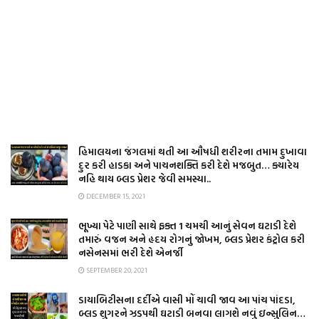
હિમાલયના જંગલમાં થતી આ ઔષધી શરીરના તમામ દુખાવા
દુર કરી હાડકા અને પાચનશક્તિ કરી દેશે મજબુત… ક્યારેય
નહિ થાય બ્લડ પ્રેશર જેવી સમસ્યા..
DECEMBER 15, 2021
ભૂખ્યા પેટે પાણી સાથે ફક્ત 1 ચમચી આનું સેવન ઘટાડી દેશે
તમારું વજન અને હૃદય રોગનું જોખમ, બ્લડ પ્રેશર કંટ્રોલ કરી
નસેનસમાં ભરી દેશે એનર્જી
SEPTEMBER 20, 2021
ડાયાબિટીસના દર્દીએ વાસી મોં ચાવી જાવ આ પાંચ પાંદડા,
બ્લડ શુગરને ઝડપથી ઘટાડી બનવા લાગશે નવું ઇન્સુલિન…