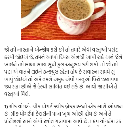
જો તમે નાસ્તાને એન્જોય કરો છો તો તમારે એવી વસ્તુઓ પસંદ
કરવી જોઈએ જે, તમને આખો દિવસ એનર્જી આપી શકે અને જેને
ખાઈને તમે લાંબા સમય સુધી ફૂલ અનુભવ કરી શકો. તો જો તમે
પણ એ વાતને લઈને કન્ફ્યુઝ રહેતા હોય કે સવારના સમયે શું
ખાવું જોઈએ તો અમે તમને અમુક એવી વસ્તુઓ વિશે જણાવવા
જય રહ્યા છીએ જે હેલ્થી સાબિત થઈ શકે છે. આવો જાણીએ તે
વસ્તુઓ વિશે.
1)
ગ્રીક યોગર્ટ:-
ગ્રીક યોગર્ટ ક્વીક બ્રેકફાસ્ટનો એક સારો ઓપ્શન
છે. ગ્રીક યોગર્ટમાં કેલરીની માત્રા ખૂબ ઓછી હોય છે અને તે
પ્રોટીનનો સારો એવો સ્ત્રોત ગણવામાં આવે છે. 1 કપ યોગર્ટમાં 25