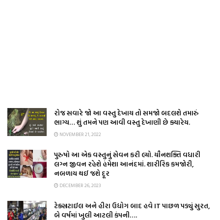
રોજ સવારે જો આ વસ્તુ દેખાય તો સમજો બદલશે તમારું
ભાગ્ય… શું તમને પણ આવી વસ્તુ દેખાણી છે ક્યારેય.
NOVEMBER 21, 2022
પુરુષો આ એક વસ્તુનું સેવન કરી લ્યો. યૌનશક્તિ વધારી
લગ્ન જીવન રહેશે હંમેશા આનંદમાં. શારીરિક કમજોરી,
નબળાય થઈ જશે દૂર
DECEMBER 26, 2023
ટેક્સટાઈલ અને હીરા ઉદ્યોગ બાદ હવે IT પાછળ પડ્યું સુરત,
બે વર્ષમાં ખુલી આટલી કંપની….