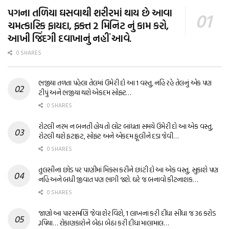
પગના તળિયા ઘસવાથી શરીરમાં થાય છે આવા
ચમત્કારિક ફાયદા, ફક્ત 2 મિનિટ નું કામ કરો,
આખી જિંદગી દવાખાનું નહીં આવે.
0 SHARES
ભજીયા તળતા પહેલા તેલમાં ઉમેરી દો આ 1 વસ્તુ, નહિ રહે તેલનું એક પણ
ટીપું અને ભજીયા થશે એકદમ સોફ્ટ…
0 SHARES
રોટલી નરમ ન બનતી હોય તો લોટ બાંધતા સમયે ઉમેરી દો આ એક વસ્તુ,
રોટલી થશે ફટાફટ, સોફ્ટ અને એકદમ ફૂલીને દડા જેવી…
0 SHARES
તુલસીના છોડ પર પાણીમાં મિક્સ કરીને છાંટી દો આ એક વસ્તુ, સુકાશે પણ
નહિ અને બધી જીવાત પણ ભાગી જશે. ઘરે જ બનાવો કીટનાશક…
0 SHARES
જાણો આ પારસમણિ જેવા શેર વિશે, 1 લાખના કરી દીધા સીધા જ 36 કરોડ
રૂપિયા… રોકાણકારોને બેઠા બેઠા કરી દીધા માલામાલ…