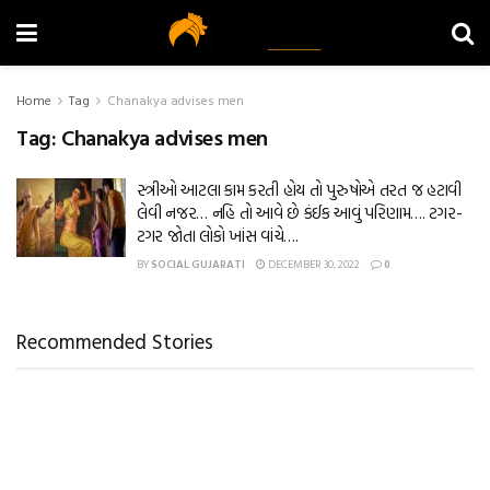
Home
Tag
Chanakya advises men
Tag:
Chanakya advises men
સ્ત્રીઓ આટલા કામ કરતી હોય તો પુરુષોએ તરત જ હટાવી
લેવી નજર… નહિ તો આવે છે કંઈક આવું પરિણામ…. ટગર-
ટગર જોતા લોકો ખાંસ વાંચે….
BY
SOCIAL GUJARATI
DECEMBER 30, 2022
0
Recommended Stories