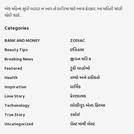
એક મહિના સુધી બટાટા ન ખાવ તો શરીરમાં થશે આવા ફેરફાર, આ માહિતી જાણી
ચોંકી જશો…
Categories
BANK AND MONEY
ZODIAC
Beauty Tips
ઇતિહાસ
Breaking News
જીવન ચરિત્ર
Featured
ટૂંકી વાર્તાઓ
Health
તથ્યો અને હકીકતો
Inspiration
ધાર્મિક
Love Story
પ્રેરણાત્મક
Techonology
બોલીવુડ એન્ડ ફિલ્મ્સ
True Story
રસોઈ
Uncategorized
વેસ્ટ માંથી બેસ્ટ