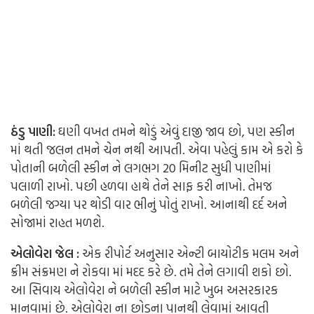
ઠંડુ પાણી:
ઘણી વખત તમને થોડું એવું દાજી જાવ છો, પણ સ્કીન
માં થતી જલન તમને ચેન નથી આપતી. એવા પહેલું કામ એ કરો કે
પોતાની બળેલી સ્કીન ને લગભગ 20 મિનીટ સુધી પાણીમાં
પલાળી રાખો. પછી હળવા હાથે તેને સાફ કરી નાખો. તેમજ
બળેલી જગ્યા પર થોડી વાર ભીનું પોતું રાખો. આનાથી દર્દ અને
સોજામાં રાહત મળશે.
એલોવેરા જેલ :
એક રીપોર્ટ અનુસાર એન્ટી બાયોટીક મલમ અને
ક્રીમ સંક્રમણ ને રોકવા માં મદદ કરે છે. તમે તેને લગાવી શકો છો.
આ સિવાય એલોવેરા ને બળેલી સ્કીન માટે ખુબ અસરકારક
માનવામાં છે. એલોવેરા ના છોડના પાનથી લેવામાં આવતી