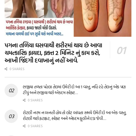
પગના તળિયા ઘસવાથી શરીરમાં થાય છે આવા
ચમત્કારિક ફાયદા, ફક્ત 2 મિનિટ નું કામ કરો,
આખી જિંદગી દવાખાનું નહીં આવે.
0 SHARES
ભજીયા તળતા પહેલા તેલમાં ઉમેરી દો આ 1 વસ્તુ, નહિ રહે તેલનું એક પણ
ટીપું અને ભજીયા થશે એકદમ સોફ્ટ…
0 SHARES
રોટલી નરમ ન બનતી હોય તો લોટ બાંધતા સમયે ઉમેરી દો આ એક વસ્તુ,
રોટલી થશે ફટાફટ, સોફ્ટ અને એકદમ ફૂલીને દડા જેવી…
0 SHARES