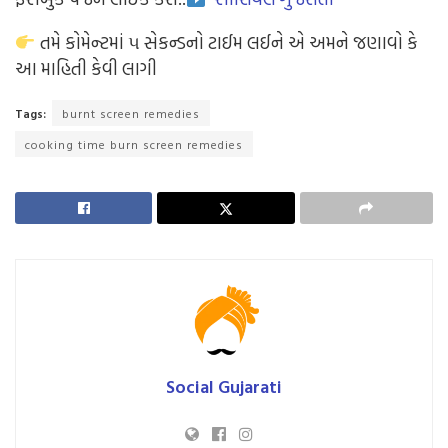
તમે કોમેન્ટમાં ૫ સેકન્ડનો ટાઈમ લઈને એ અમને જણાવો કે
આ માહિતી કેવી લાગી
Tags:
burnt screen remedies
cooking time burn screen remedies
Social Gujarati