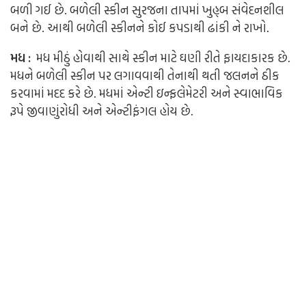
બળી ગઈ છે. બળેલી સ્કીન સુરજના તાપમાં ખુહ્બ સંવેદનશીલ
બને છે. આથી બળેલી સ્કીનને કોઈ કપડાથી ઢાંકી ને રાખો.
મધ :
મધ મીઠું હોવાથી સાથે સ્કીન માટે ઘણી રીતે ફાયદાકારક છે.
મધને બળેલી સ્કીન પર લગાવવાથી તેનાથી થતી જલનને ઠીક
કરવામાં મદદ કરે છે. મધમાં એન્ટી ઇન્ફલેમેટરી અને સ્વાભાવિક
રૂપે જીવાણુંરોધી અને એન્ટીફંગલ હોય છે.