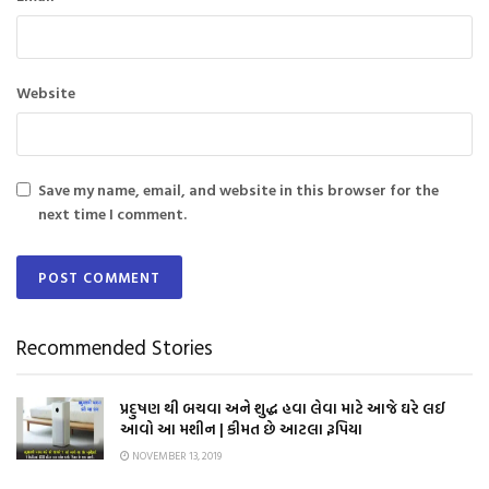
Website
Save my name, email, and website in this browser for the
next time I comment.
Recommended Stories
પ્રદુષણ થી બચવા અને શુદ્ધ હવા લેવા માટે આજે ઘરે લઈ
આવો આ મશીન | કીમત છે આટલા રૂપિયા
NOVEMBER 13, 2019