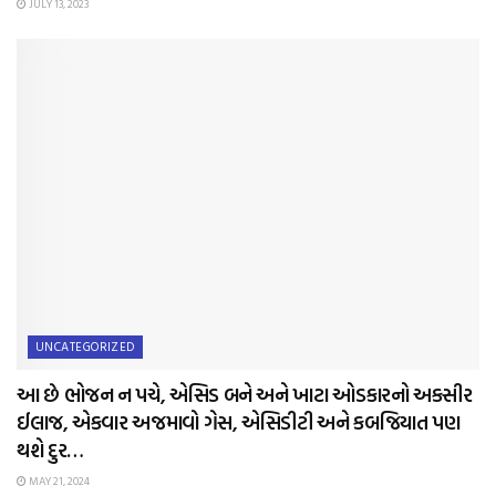
JULY 13, 2023
UNCATEGORIZED
આ છે ભોજન ન પચે, એસિડ બને અને ખાટા ઓડકારનો અકસીર
ઈલાજ, એકવાર અજમાવો ગેસ, એસિડીટી અને કબજિયાત પણ
થશે દુર…
MAY 21, 2024