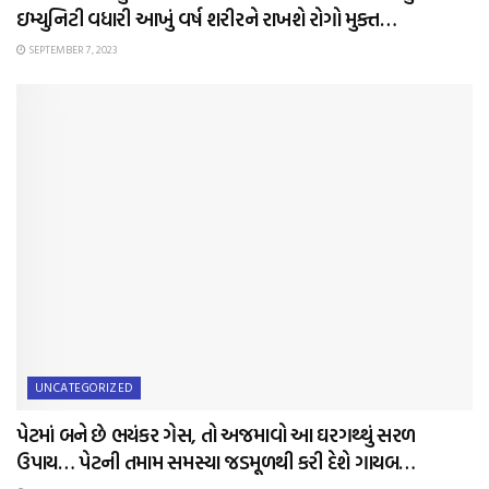
ઇમ્યુનિટી વધારી આખું વર્ષ શરીરને રાખશે રોગો મુક્ત…
SEPTEMBER 7, 2023
UNCATEGORIZED
પેટમાં બને છે ભયંકર ગેસ, તો અજમાવો આ ઘરગથ્થું સરળ
ઉપાય… પેટની તમામ સમસ્યા જડમૂળથી કરી દેશે ગાયબ…