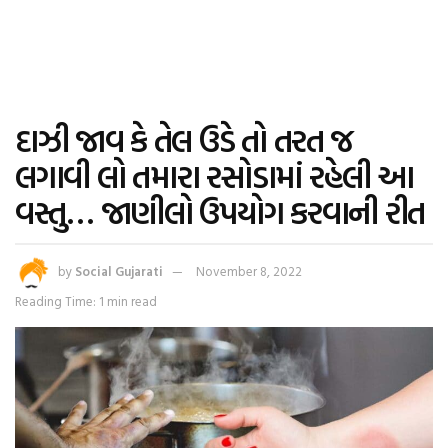
દાઝી જાવ કે તેલ ઉડે તો તરત જ
લગાવી લો તમારા રસોડામાં રહેલી આ
વસ્તુ… જાણીલો ઉપયોગ કરવાની રીત
by
Social Gujarati
November 8, 2022
Reading Time: 1 min read