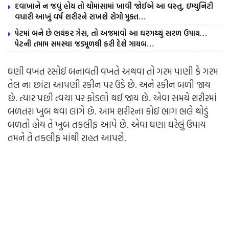
દવાખાને ન જવું હોય તો ચોમાસામાં ખાવી જોઈએ આ વસ્તુ, ઇમ્યુનિટી
વધારી આખું વર્ષ શરીરને રાખશે રોગો મુક્ત…
પેટમાં બને છે ભયંકર ગેસ, તો અજમાવો આ ઘરગથ્થું સરળ ઉપાય…
પેટની તમામ સમસ્યા જડમૂળથી કરી દેશે ગાયબ…
ઘણી વખત રસોઈ બનાવતી વખતે અથવા તો ગરમ પાણી કે ગરમ
તેલ ના છાંટા આપણી સ્કીન પર ઉડે છે. અને સ્કીન બળી જાય
છે. ત્યાર પછી ત્વચા પર ફોડલો થઈ જાય છે. એવા સમયે શરીરમાં
બળતરા ખુબ થવા લાગે છે. આમ શરીરના કોઈ ભાગ ભલે થોડું
બળતો હોય તે ખુબ તકલીફ આપે છે. એવા ઘણા ઘરેલું ઉપાય
તમને તે તકલીફ માંથી રાહત આપશે.