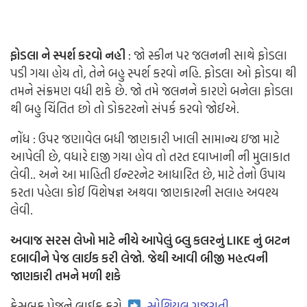
ફોડલા ને સ્પર્શ કરવો નહી
:
જો સ્કીન પર જલનની સાથે ફોડલા
પડી ગયા હોય તો, તેને બહુ સ્પર્શ કરવો નહિ. ફોડલા ઓ ફોડવા થી
તમને સંક્રમણ વધી શકે છે. જો તમે જલનને કારણે બનેલા ફોડલા
થી બહુ ચિંતિત છો તો ડોકટરનો સંપર્ક કરવો જોઈએ.
નોંધ : ઉપર જણાવેલ બધી જાણકારી ખાલી સામાન્ય ઇજા માટે
આપેલી છે, વધારે દાજી ગયા હોવ તો તરત દવાખાની ની મુલાકાત
લેવી.. અને આ માહિતી ઈન્ટરનેટ આધારિત છે, માટે તેનો ઉપાય
કરતા પહેલા કોઈ વિશેષજ્ઞ અથવા જાણકારની સલાહ અવશ્ય
લેવી.
અવાજ સરસ લેખો માટે
નીચે આપેલું બ્લુ કલરનું LIKE નું બટન
દબાવીને પેજ લાઈક કરી લેજો. જેથી આવી બીજી મહત્વની
જાણકારી તમને મળી શકે
ફેસબુક પેજને લાઈક કરો..
સોશિયલ ગુજરાતી