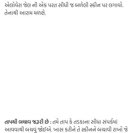
એલોવેરા જેલ ની એક પરત સીધી જ બળેલી સ્કીન પર લગાવો.
તેનાથી આરામ મળશે.
તાપથી બચાવ જરૂરી છે :
તમે તાપ કે તડકાના સીધા સંપર્કમાં
આવવાથી બચવું જોઈએ. ખાસ કરીને તે સ્કીનને બચાવી રાખો જે