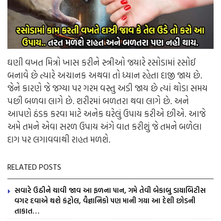
ઘણી વખત મિત્રો ખાસ કરીને સ્ત્રીઓ જયારે રસોડામાં રસોઈ
બનાવે છે ત્યારે અચાનક અથવા તો ધ્યાન રહેતા દાજી જાય છે.
જેને કારણે જે જગ્યા પર ગરમ વસ્તુ અડી જાય છે ત્યાં થોડા સમય
પછી બળવા લાગે છે. શરીરમાં બળતરા થવા લાગે છે. અને
આપણે ઠંડક કરવા માટે અનેક ઘરેલું ઉપાય કરીએ છીએ. આજે
અમે તમને એવા સરળ ઉપાય અંગે વાત કરીશું જે તમને બળેલા
દાગ પર લગાવવાથી રાહત મળશે.
RELATED POSTS
સવારે ઉઠીને ચાવી જાવ આ ફળના પાન, ગમે તેવી બેકાબુ ડાયાબિટીસ
વગર દવાએ થશે કંટ્રોલ, વૈજ્ઞાનિકો પણ માની ગયા આ દેશી છોડની
તાકાત…