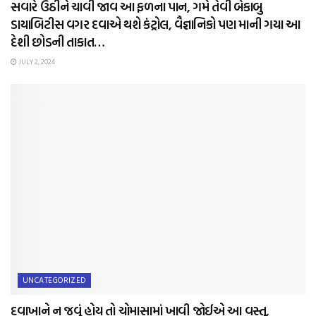
સવારે ઉઠીને ચાવી જાવ આ ફળના પાન, ગમે તેવી બેકાબુ
ડાયાબિટીસ વગર દવાએ થશે કંટ્રોલ, વૈજ્ઞાનિકો પણ માની ગયા આ
દેશી છોડની તાકાત…
JULY 2, 2024
UNCATEGORIZED
દવાખાને ન જવું હોય તો ચોમાસામાં ખાવી જોઈએ આ વસ્તુ,