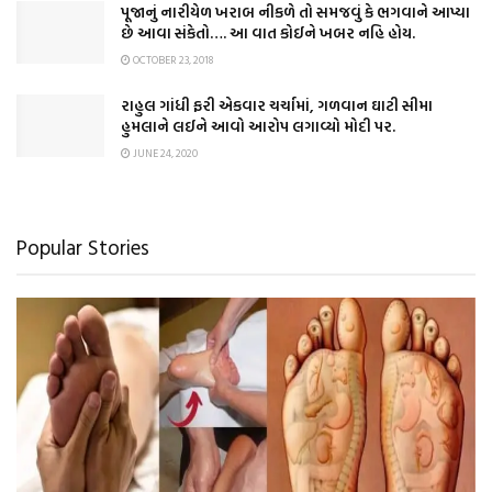
પૂજાનું નારીયેળ ખરાબ નીકળે તો સમજવું કે ભગવાને આપ્યા
છે આવા સંકેતો…. આ વાત કોઈને ખબર નહિ હોય.
OCTOBER 23, 2018
રાહુલ ગાંધી ફરી એકવાર ચર્ચામાં, ગળવાન ઘાટી સીમા
હુમલાને લઈને આવો આરોપ લગાવ્યો મોદી પર.
JUNE 24, 2020
Popular Stories