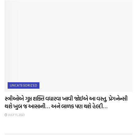
UNCATEGORIZED
સ્ત્રીઓએ ગુપ્ત શક્તિ વધારવા ખાવી જોઈએ આ વસ્તુ, પ્રેગનેન્સી
થશે ખુબ જ આસાની… અને બાળક પણ થશે હેલ્દી…
JULY 11, 2023