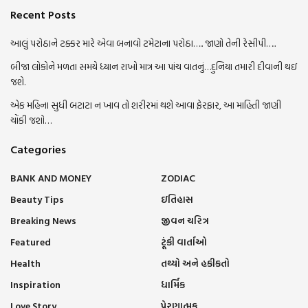
Recent Posts
આલું પરોઠાને ટક્કર મારે એવા બનાવો ટમેટાના પરોઠા….. જાણો તેની રેસીપી…..
બીજા લોકોને મળતા સમયે ધ્યાન રાખો માત્ર આ પાંચ વાતનું…દુનિયા તમારી દીવાની થઇ
જશે.
એક મહિના સુધી બટાટા ન ખાવ તો શરીરમાં થશે આવા ફેરફાર, આ માહિતી જાણી
ચોંકી જશો…
Categories
BANK AND MONEY
ZODIAC
Beauty Tips
ઇતિહાસ
Breaking News
જીવન ચરિત્ર
Featured
ટૂંકી વાર્તાઓ
Health
તથ્યો અને હકીકતો
Inspiration
ધાર્મિક
Love Story
પ્રેરણાત્મક