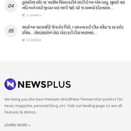
તુલસીના છોડ પર પાણીમાં મિક્સ કરીને છાંટી દો આ એક વસ્તુ, સુકાશે પણ
નહિ અને બધી જીવાત પણ ભાગી જશે. ઘરે જ બનાવો કીટનાશક…
0 SHARES
જાણો આ પારસમણિ જેવા શેર વિશે, 1 લાખના કરી દીધા સીધા જ 36 કરોડ
રૂપિયા… રોકાણકારોને બેઠા બેઠા કરી દીધા માલામાલ…
0 SHARES
We bring you the best Premium WordPress Themes that perfect for
news, magazine, personal blog, etc. Visit our landing page to see all
features & demos.
LEARN MORE »