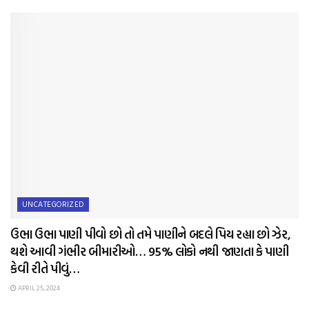
UNCATEGORIZED
ઉભા ઉભા પાણી પીવો છો તો તમે પાણીને બદલે પિય રહ્યા છો ઝેર,
થશે આવી ગંભીર બીમારીઓ… 95% લોકો નથી જાણતા કે પાણી
કેવી રીતે પીવું…
APRIL 25, 2024