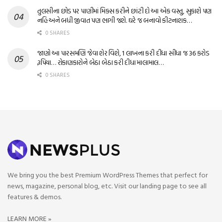
તુલસીના છોડ પર પાણીમાં મિક્સ કરીને છાંટી દો આ એક વસ્તુ, સુકાશે પણ
નહિ અને બધી જીવાત પણ ભાગી જશે. ઘરે જ બનાવો કીટનાશક…
0 SHARES
જાણો આ પારસમણિ જેવા શેર વિશે, 1 લાખના કરી દીધા સીધા જ 36 કરોડ
રૂપિયા… રોકાણકારોને બેઠા બેઠા કરી દીધા માલામાલ…
0 SHARES
We bring you the best Premium WordPress Themes that perfect for
news, magazine, personal blog, etc. Visit our landing page to see all
features & demos.
LEARN MORE »