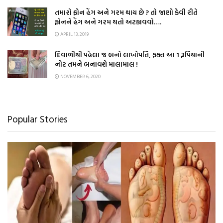
તમારો ફોન હેંગ અને ગરમ થાય છે ? તો જાણો કેવી રીતે
ફોનને હેંગ અને ગરમ થતો અટકાવવો….
APRIL 13, 2019
દિવાળીથી પહેલા જ બનો લાખોપતિ, ફક્ત આ 1 રૂપિયાની
નોટ તમને બનાવશે માલામાલ !
NOVEMBER 6, 2020
Popular Stories