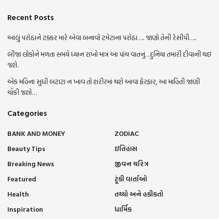
Recent Posts
આલું પરોઠાને ટક્કર મારે એવા બનાવો ટમેટાના પરોઠા….. જાણો તેની રેસીપી…..
બીજા લોકોને મળતા સમયે ધ્યાન રાખો માત્ર આ પાંચ વાતનું…દુનિયા તમારી દીવાની થઇ
જશે.
એક મહિના સુધી બટાટા ન ખાવ તો શરીરમાં થશે આવા ફેરફાર, આ માહિતી જાણી
ચોંકી જશો…
Categories
BANK AND MONEY
ZODIAC
Beauty Tips
ઇતિહાસ
Breaking News
જીવન ચરિત્ર
Featured
ટૂંકી વાર્તાઓ
Health
તથ્યો અને હકીકતો
Inspiration
ધાર્મિક