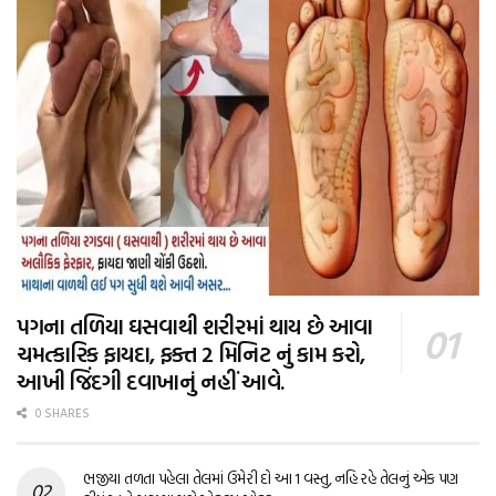
પગના તળિયા ઘસવાથી શરીરમાં થાય છે આવા
ચમત્કારિક ફાયદા, ફક્ત 2 મિનિટ નું કામ કરો,
આખી જિંદગી દવાખાનું નહીં આવે.
0 SHARES
ભજીયા તળતા પહેલા તેલમાં ઉમેરી દો આ 1 વસ્તુ, નહિ રહે તેલનું એક પણ