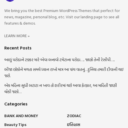
We bring you the best Premium WordPress Themes that perfect for
news, magazine, personal blog, etc. Visit our landing page to see all
features & demos.
LEARN MORE »
Recent Posts
આલું પરોઠાને ટક્કર મારે એવા બનાવો ટમેટાના પરોઠા….. જાણો તેની રેસીપી…..
બીજા લોકોને મળતા સમયે ધ્યાન રાખો માત્ર આ પાંચ વાતનું…દુનિયા તમારી દીવાની થઇ
જશે.
એક મહિના સુધી બટાટા ન ખાવ તો શરીરમાં થશે આવા ફેરફાર, આ માહિતી જાણી
ચોંકી જશો…
Categories
BANK AND MONEY
ZODIAC
Beauty Tips
ઇતિહાસ