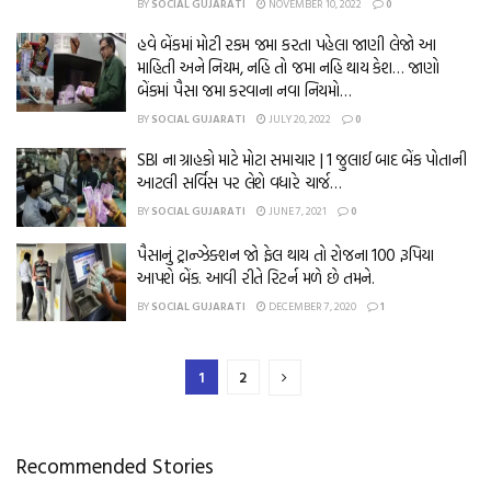
BY
SOCIAL GUJARATI
NOVEMBER 10, 2022
0
હવે બેંકમાં મોટી રકમ જમા કરતા પહેલા જાણી લેજો આ
માહિતી અને નિયમ, નહિ તો જમા નહિ થાય કેશ… જાણો
બેંકમાં પૈસા જમા કરવાના નવા નિયમો…
BY
SOCIAL GUJARATI
JULY 20, 2022
0
SBI ના ગ્રાહકો માટે મોટા સમાચાર | 1 જુલાઈ બાદ બેંક પોતાની
આટલી સર્વિસ પર લેશે વધારે ચાર્જ…
BY
SOCIAL GUJARATI
JUNE 7, 2021
0
પૈસાનું ટ્રાન્ઝેક્શન જો ફેલ થાય તો રોજના 100 રૂપિયા
આપશે બેંક. આવી રીતે રિટર્ન મળે છે તમને.
BY
SOCIAL GUJARATI
DECEMBER 7, 2020
1
1
2
Recommended Stories