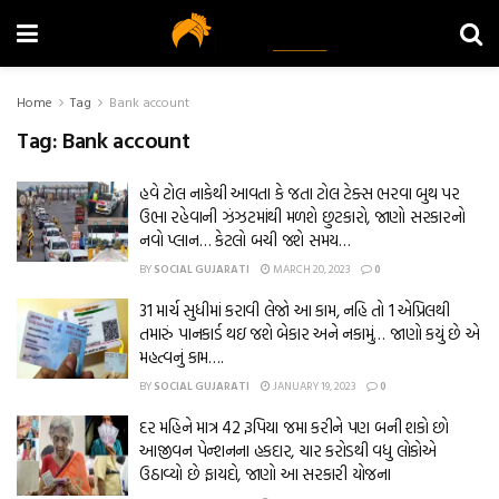
Home
Tag
Bank account
Tag:
Bank account
હવે ટોલ નાકેથી આવતા કે જતા ટોલ ટેક્સ ભરવા બુથ પર
ઉભા રહેવાની ઝંઝટમાંથી મળશે છુટકારો, જાણો સરકારનો
નવો પ્લાન… કેટલો બચી જશે સમય…
BY
SOCIAL GUJARATI
MARCH 20, 2023
0
31 માર્ચ સુધીમાં કરાવી લેજો આ કામ, નહિ તો 1 એપ્રિલથી
તમારું પાનકાર્ડ થઇ જશે બેકાર અને નકામું… જાણો કયું છે એ
મહત્વનું કામ….
BY
SOCIAL GUJARATI
JANUARY 19, 2023
0
દર મહિને માત્ર 42 રૂપિયા જમા કરીને પણ બની શકો છો
આજીવન પેન્શનના હકદાર, ચાર કરોડથી વધુ લોકોએ
ઉઠાવ્યો છે ફાયદો, જાણો આ સરકારી યોજના