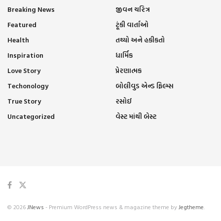
Breaking News
જીવન ચરિત્ર
Featured
ટૂંકી વાર્તાઓ
Health
તથ્યો અને હકીકતો
Inspiration
ધાર્મિક
Love Story
પ્રેરણાત્મક
Techonology
બોલીવુડ એન્ડ ફિલ્મ્સ
True Story
રસોઈ
Uncategorized
વેસ્ટ માંથી બેસ્ટ
© 2026
JNews
- Premium WordPress news & magazine theme by
Jegtheme
.