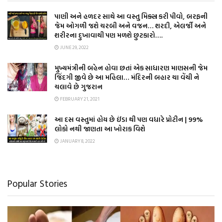
પાણી અને હળદર સાથે આ વસ્તુ મિક્સ કરી પીવો, બરફની
જેમ ઓગળી જશે ચરબી અને વજન… શરદી, એલર્જી અને
શરીરના દુખાવાથી પણ મળશે છુટકારો….
JUNE 29, 2022
મુખ્યમંત્રીની બહેન હોવા છતાં એક સાધારણ માણસની જેમ
જિંદગી જીવે છે આ મહિલા… મંદિરની બહાર ચા વેંચી ને
ચલાવે છે ગુજરાન
FEBRUARY 21, 2021
આ દસ વસ્તુમાં હોય છે ઈંડા થી પણ વધારે પ્રોટીન | 99%
લોકો નથી જાણતા આ ખોરાક વિશે
JANUARY 8, 2022
Popular Stories