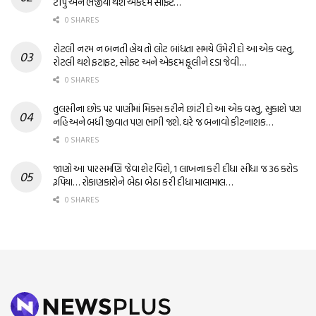
ટીપું અને ભજીયા થશે એકદમ સોફ્ટ…
0 SHARES
રોટલી નરમ ન બનતી હોય તો લોટ બાંધતા સમયે ઉમેરી દો આ એક વસ્તુ,
રોટલી થશે ફટાફટ, સોફ્ટ અને એકદમ ફૂલીને દડા જેવી…
0 SHARES
તુલસીના છોડ પર પાણીમાં મિક્સ કરીને છાંટી દો આ એક વસ્તુ, સુકાશે પણ
નહિ અને બધી જીવાત પણ ભાગી જશે. ઘરે જ બનાવો કીટનાશક…
0 SHARES
જાણો આ પારસમણિ જેવા શેર વિશે, 1 લાખના કરી દીધા સીધા જ 36 કરોડ
રૂપિયા… રોકાણકારોને બેઠા બેઠા કરી દીધા માલામાલ…
0 SHARES