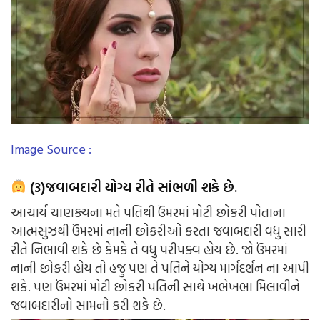
Image Source :
(3)જવાબદારી યોગ્ય રીતે સાંભળી શકે છે.
આચાર્ય ચાણક્યના મતે પતિથી ઉંમરમાં મોટી છોકરી પોતાના
આત્મસુઝથી ઉંમરમાં નાની છોકરીઓ કરતા જવાબદારી વધુ સારી
રીતે નિભાવી શકે છે કેમકે તે વધુ પરીપક્વ હોય છે. જો ઉંમરમાં
નાની છોકરી હોય તો હજુ પણ તે પતિને યોગ્ય માર્ગદર્શન ના આપી
શકે. પણ ઉંમરમાં મોટી છોકરી પતિની સાથે ખભેખભા મિલાવીને
જવાબદારીનો સામનો કરી શકે છે.