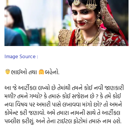
Image Source :
ભાઈઓ તથા
બહેનો.
આ જે આર્ટીકલ લખ્યો છે તેમાંથી તમને કોઈ નવી જાણકારી
મળી? તમને ગમ્યો? કે તમારું કોઈ સજેશન છે ? કે તમે કોઈ
નવા વિષય પર અમારી પાસે લખાવવા માંગો છો? તો અમને
કોમેન્ટ કરી જણાવો. અમે તમારા નામની સાથે તે આર્ટીકલ
પબ્લીશ કરીશું. અને તેના ટાઈટલ ફોટોમાં તમારું નામ હશે.