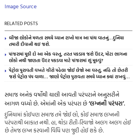
Image Source
RELATED POSTS
બીજા લોકોને મળતા સમયે ધ્યાન રાખો માત્ર આ પાંચ વાતનું…દુનિયા
તમારી દીવાની થઇ જશે.
પાંજરામાં મૂકી દો આ એક વસ્તુ, તરત પકડાય જશે ઉંદર, મોટા ભાગના
લોકો નથી જાણતા ઉંદર પકડવા માટે પાંજરામાં શું મૂકવું?
પેટ્રોલ પુરાવતી વખતે ઝીરો પહેલા જોઈ લેજો આ વસ્તુ, નહિ તો છેતરી
જશે પેટ્રોલ પંપ વાળા… જાણો પેટ્રોલ પુરાવતા સમયે ધ્યાન ક્યાં રાખવું…
સમાજ અનેક વર્ષોથી ચાલી આવતી પરંપરાને અનુસરીને
આગળ વધ્યો છે. એમાંની એક પરંપરા છે
‘લગ્નની પરંપરા’.
દુનિયામાં કોઈપણ સમાજ તમે જોઈ લો, કોઈ સમાજ લગ્નની
પરંપરાથી બાકાત નથી. હા, થોડા રીતી-રિવાજો અલગ અલગ હોઈ
છે તેમજ લગ્ન કરવાની વિધિ પણ જુદી હોઈ શકે છે.