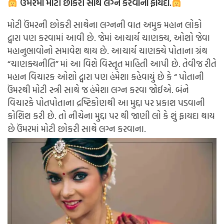
ઉંમરમાં મોટી છોકરી સાથે લગ્ન કરવાના ફાયદા.
મોટી ઉંમરની છોકરી સાથેના લગ્નની વાત અમુક મહાન લોકો
દ્વારા પણ કરવામાં આવી છે. જેમાં આચાર્ય ચાણક્ય, ઓશો જેવા
મહાનુભાવોનો સમાવેશ થાય છે. આચાર્ય ચાણક્યે પોતાના ગ્રંથ
“ચાણક્યનીતિ” માં આ વિશે વિસ્તૃત માહિતી આપી છે. તેવીજ રીતે
મહાન વિચારક ઓશો દ્વારા પણ હંમેશા કહેવાયું છે કે “ પોતાની
ઉંમરથી મોટી સ્ત્રી સાથે જ હંમેશા લગ્ન કરવા જોઈએ. બંને
વિચારકે પોતપોતાના દ્રષ્ટિકોણથી આ મુદ્દા પર પ્રકાશ પડવાની
કોશિશ કરી છે. તો નીચેના મુદ્દા પર થી જાણી લો કે શું ફાયદા થાય
છે ઉંમરમાં મોટી છોકરી સાથે લગ્ન કરવાના.