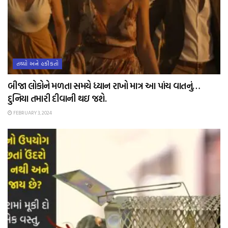
તથ્યો અને હકીકતો
બીજા લોકોને મળતા સમયે ધ્યાન રાખો માત્ર આ પાંચ વાતનું…
દુનિયા તમારી દીવાની થઇ જશે.
FEBRUARY 3, 2024