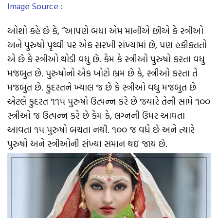
Image Source :
ઓશો કહે છે કે, “આપણે બધા એમ માનીએ છીએ કે સ્ત્રીઓ
અને પુરુષો પૃથ્વી પર એક સરખી સંખ્યામાં છે, પણ હકીકતતો
એ છે કે સ્ત્રીઓ થોડી વધુ છે. કેમ કે સ્ત્રીઓ પુરુષો કરતા વધુ
મજબુત છે. પુરુષોનો એક ખોટો ભ્રમ છે કે, સ્ત્રીઓ કરતા તે
મજબુત છે. કુદરતને ખ્યાલ જ છે કે સ્ત્રીઓ વધુ મજબુત છે
એટલે કુદરત ૧૧૫ પુરુષો ઉત્પન્ન કરે છે જયારે તેની સામે ૧૦૦
સ્ત્રીઓ જ ઉત્પન્ન કરે છે કેમ કે, લગ્નની ઉંમર આવતા
આવતા ૧૫ પુરુષો બચતા નથી. ૧૦૦ જ વધે છે અને ત્યારે
પુરુષો અને સ્ત્રીઓની સંખ્યા સમાન થઇ જાય છે.