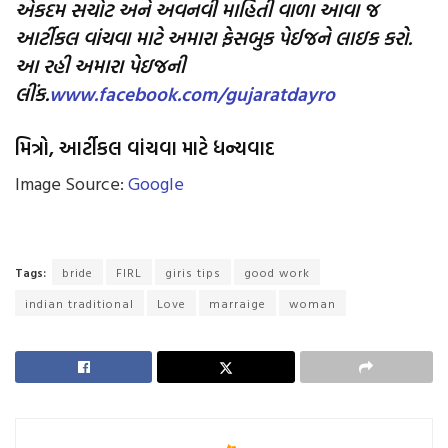
એકદમ સચોટ અને અવનવી માહિતી વાળા આવા જ
આર્ટીકલ વાંચવા માટે અમારા ફેસબુક પેઈજને લાઇક કરો.
આ રહી અમારા પેઇજની
લીંક.
www.facebook.com/gujaratdayro
મિત્રો
,
આર્ટીકલ વાંચવા માટે ધન્યવાદ
Image Source:
Google
Tags:
bride
FIRL
giris tips
good work
indian traditional
Love
marraige
woman