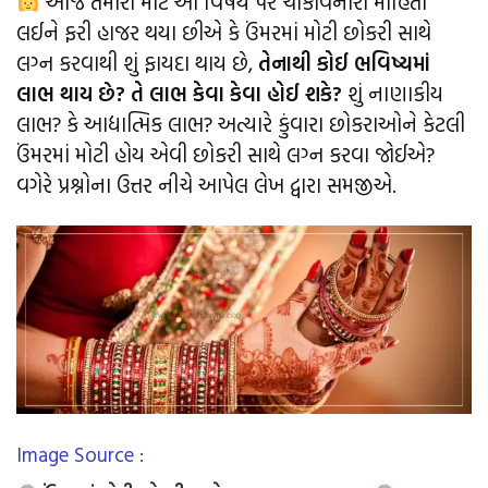
આજે તમારા માટે આ વિષય પર ચૌંકાવનારી માહિતી
લઈને ફરી હાજર થયા છીએ કે ઉંમરમાં મોટી છોકરી સાથે
લગ્ન કરવાથી શું ફાયદા થાય છે,
તેનાથી કોઈ ભવિષ્યમાં
લાભ થાય છે? તે લાભ કેવા કેવા હોઈ શકે?
શું નાણાકીય
લાભ? કે આદ્યાત્મિક લાભ? અત્યારે કુંવારા છોકરાઓને કેટલી
ઉંમરમાં મોટી હોય એવી છોકરી સાથે લગ્ન કરવા જોઈએ?
વગેરે પ્રશ્નોના ઉત્તર નીચે આપેલ લેખ દ્વારા સમજીએ.
Image Source :