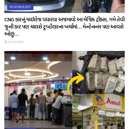
TECHONOLOGY
CNG કારનું માઈલેજ વધારવા અજમાવો આ મેજિક ટ્રીક્સ, ગમે તેવી
જૂની કાર પણ ચાલશે ટુવ્હીલરના ખર્ચામાં… મેન્ટેનન્સ પણ આવશે
ઓછું…
JULY 14, 2023