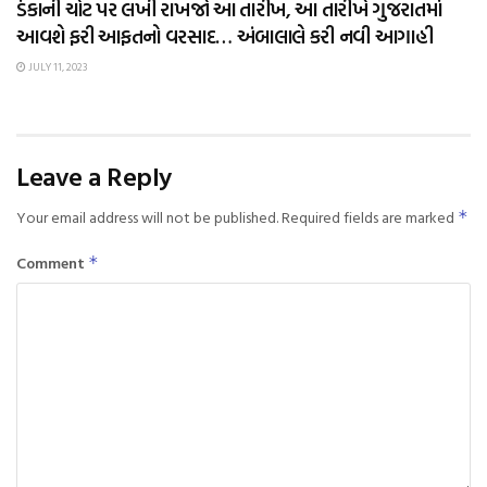
ડંકાની ચોટ પર લખી રાખજો આ તારીખ, આ તારીખે ગુજરાતમાં
આવશે ફરી આફતનો વરસાદ… અંબાલાલે કરી નવી આગાહી
JULY 11, 2023
Leave a Reply
Your email address will not be published.
Required fields are marked
*
Comment
*