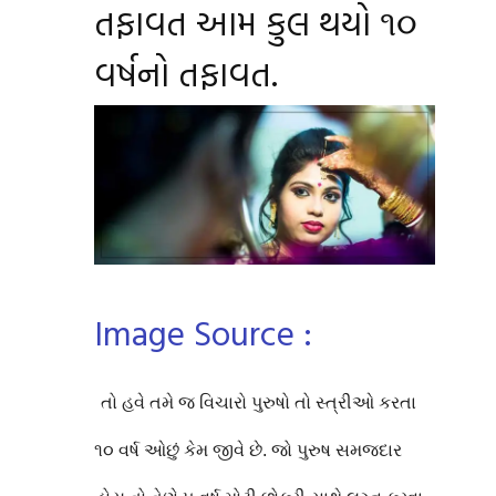
તફાવત આમ કુલ થયો ૧૦
વર્ષનો તફાવત.
Image Source :
તો હવે તમે જ વિચારો પુરુષો તો સ્ત્રીઓ કરતા
૧૦ વર્ષ ઓછું કેમ જીવે છે. જો પુરુષ સમજદાર