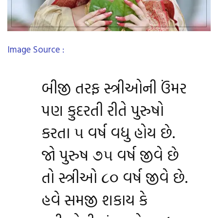
Image Source :
બીજી તરફ સ્ત્રીઓની ઉંમર
પણ કુદરતી રીતે પુરુષો
કરતા ૫ વર્ષ વધુ હોય છે.
જો પુરુષ ૭૫ વર્ષ જીવે છે
તો સ્ત્રીઓ ૮૦ વર્ષ જીવે છે.
હવે સમજી શકાય કે