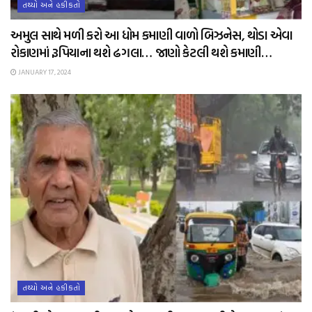
તથ્યો અને હકીકતો
અમુલ સાથે મળી કરો આ ધોમ કમાણી વાળો બિઝનેસ, થોડા એવા
રોકાણમાં રૂપિયાના થશે ઢગલા… જાણો કેટલી થશે કમાણી…
JANUARY 17, 2024
તથ્યો અને હકીકતો