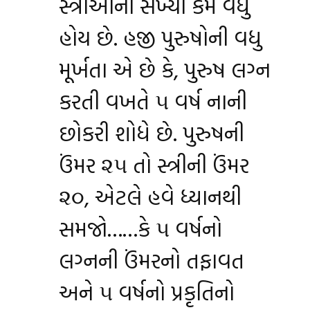
સ્ત્રીઓની સંખ્યા કેમ વધુ
હોય છે. હજી પુરુષોની વધુ
મૂર્ખતા એ છે કે, પુરુષ લગ્ન
કરતી વખતે ૫ વર્ષ નાની
છોકરી શોધે છે. પુરુષની
ઉંમર ૨૫ તો સ્ત્રીની ઉંમર
૨૦, એટલે હવે ધ્યાનથી
સમજો……કે ૫ વર્ષનો
લગ્નની ઉંમરનો તફાવત
અને ૫ વર્ષનો પ્રકૃતિનો