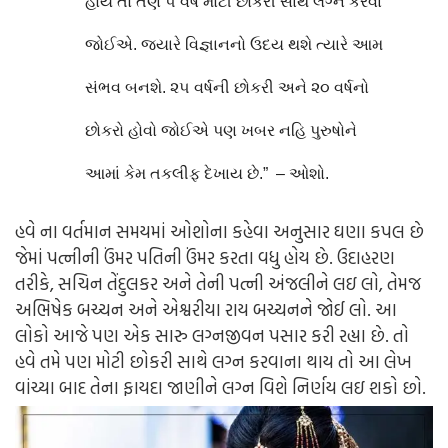
હોય તો તેણે ૫ વર્ષ મોટી છોકરી સાથે લગ્ન કરવા
જોઈએ. જયારે વિજ્ઞાનનો ઉદય થશે ત્યારે આમ
સંભવ બનશે. ૨૫ વર્ષની છોકરી અને ૨૦ વર્ષનો
છોકરો હોવો જોઈએ પણ ખબર નહિ પુરુષોને
આમાં કેમ તકલીફ દેખાય છે.” – ઓશો.
હવે ના વર્તમાન સમયમાં ઓશોના કહેવા અનુસાર ઘણા કપલ છે
જેમાં પત્નીની ઉંમર પતિની ઉંમર કરતા વધુ હોય છે. ઉદાહરણ
તરીકે, સચિન તેંદુલકર અને તેની પત્ની અંજલીને લઇ લો, તેમજ
અભિષેક બચ્ચન અને એશ્વરીયા રાય બચ્ચનને જોઈ લો. આ
લોકો આજે પણ એક સારુ લગ્નજીવન પસાર કરી રહ્યા છે. તો
હવે તમે પણ મોટી છોકરી સાથે લગ્ન કરવાના થાય તો આ લેખ
વાંચ્યા બાદ તેના ફાયદા જાણીને લગ્ન વિશે નિર્ણય લઇ શકો છો.