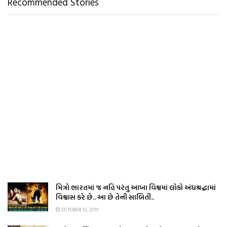
Recommended Stories
મિત્રો ભારતમાં જ નહિ પરંતુ આખા વિશ્વમાં લોકો અંધશ્રદ્ધામાં
વિશ્વાસ કરે છે.. આ છે તેની સાબિતી..
OCTOBER 12, 2019