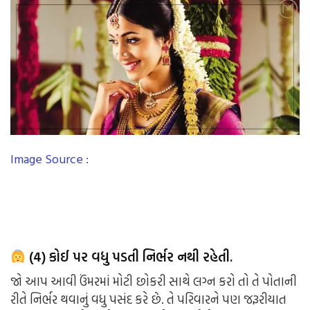
Image Source :
(4) કોઈ પર વધુ પડતી નિર્ભર નથી રહેતી.
જો આપ આવી ઉંમરમાં મોટી છોકરી સાથે લગ્ન કરો તો તે પોતાની
રીતે નિર્ભર થવાનું વધુ પસંદ કરે છે. તે પરિવારને પણ જરૂરીયાત