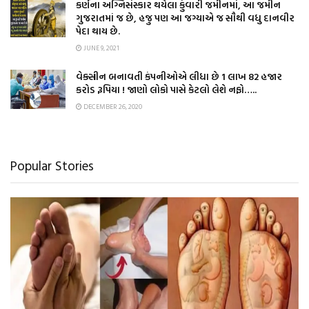
કર્ણના અગ્નિસંસ્કાર થયેલા કુંવારી જમીનમાં, આ જમીન
ગુજરાતમાં જ છે, હજુ પણ આ જગ્યાએ જ સૌથી વધુ દાનવીર
પેદા થાય છે.
JUNE 9, 2021
વેક્સીન બનાવતી કંપનીઓએ લીધા છે 1 લાખ 82 હજાર
કરોડ રૂપિયા ! જાણો લોકો પાસે કેટલો લેશે નફો…..
DECEMBER 26, 2020
Popular Stories