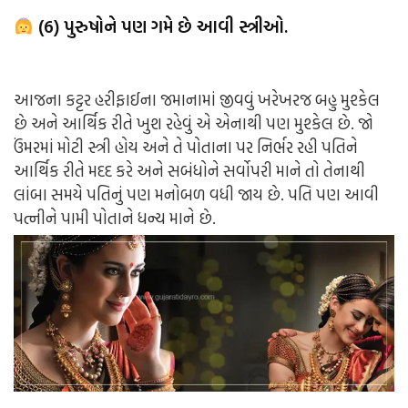
(6) પુરુષોને પણ ગમે છે આવી સ્ત્રીઓ.
આજના કટ્ટર હરીફાઈના જમાનામાં જીવવું ખરેખરજ બહુ મુશ્કેલ
છે અને આર્થિક રીતે ખુશ રહેવું એ એનાથી પણ મુશ્કેલ છે. જો
ઉંમરમાં મોટી સ્ત્રી હોય અને તે પોતાના પર નિર્ભર રહી પતિને
આર્થિક રીતે મદદ કરે અને સબંધોને સર્વોપરી માને તો તેનાથી
લાંબા સમયે પતિનું પણ મનોબળ વધી જાય છે. પતિ પણ આવી
પત્નીને પામી પોતાને ધન્ય માને છે.