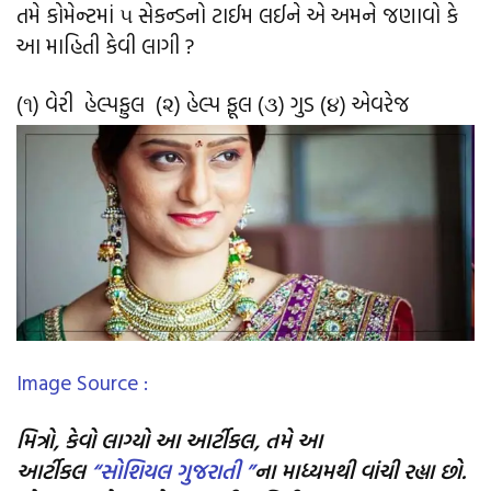
તમે કોમેન્ટમાં ૫ સેકન્ડનો ટાઈમ લઈને એ અમને જણાવો કે
આ માહિતી કેવી લાગી ?
(૧) વેરી હેલ્પફુલ (૨) હેલ્પ ફૂલ (૩) ગુડ (૪) એવરેજ
Image Source :
મિત્રો, કેવો લાગ્યો આ આર્ટીકલ, તમે આ
આર્ટીકલ
“સોશિયલ ગુજરાતી ”
ના માધ્યમથી વાંચી રહ્યા છો.