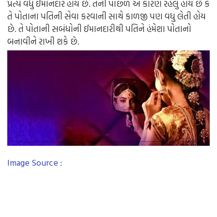
પ્રત્યે વધુ ઈમાનદાર હોય છે. તેની પાછળ એ કારણ રહેલું હોય છે કે
તે પોતાના પતિની સેવા કરવાની સાથે કાળજી પણ વધુ લેતી હોય
છે. તે પોતાની સબંધોની ઈમાનદારીથી પતિને હંમેશા પોતાનો
બનાવીને રાખી શકે છે.
Image Source :