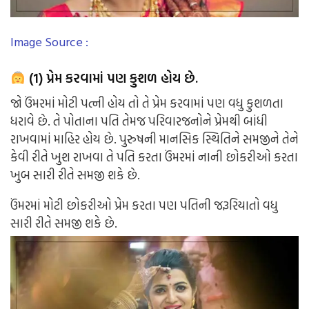
Image Source :
(1) પ્રેમ કરવામાં પણ કુશળ હોય છે.
જો ઉંમરમાં મોટી પત્ની હોય તો તે પ્રેમ કરવામાં પણ વધુ કુશળતા
ધરાવે છે. તે પોતાના પતિ તેમજ પરિવારજનોને પ્રેમથી બાંધી
રાખવામાં માહિર હોય છે. પુરુષની માનસિક સ્થિતિને સમજીને તેને
કેવી રીતે ખુશ રાખવા તે પતિ કરતા ઉંમરમાં નાની છોકરીઓ કરતા
ખુબ સારી રીતે સમજી શકે છે.
ઉંમરમાં મોટી છોકરીઓ પ્રેમ કરતા પણ પતિની જરૂરિયાતો વધુ
સારી રીતે સમજી શકે છે.