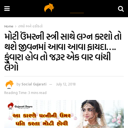
Home
તથ્યો અને હકીકતો
મોટી ઉંમરની સ્ત્રી સાથે લગ્ન કરશો તો
થશે જીવનમાં આવા આવા ફાયદા….
કુંવારા હોવ તો જરૂર એક વાર વાંચી
લેગો
by
Social Gujarati
July 12, 2018
Reading Time: 3 mins read