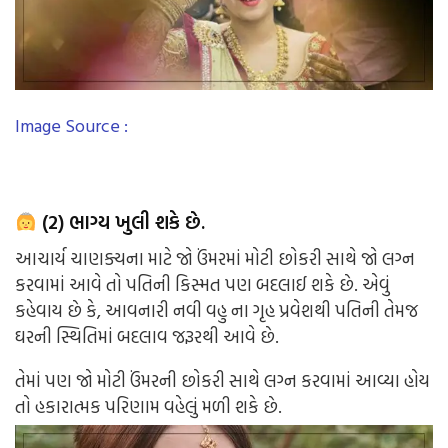
Image Source :
(2) ભાગ્ય ખુલી શકે છે.
આચાર્ય ચાણક્યના માટે જો ઉંમરમાં મોટી છોકરી સાથે જો લગ્ન
કરવામાં આવે તો પતિની કિસ્મત પણ બદલાઈ શકે છે. એવું
કહેવાય છે કે, આવનારી નવી વહુ ના ગૃહ પ્રવેશથી પતિની તેમજ
ઘરની સ્થિતિમાં બદલાવ જરૂરથી આવે છે.
તેમાં પણ જો મોટી ઉંમરની છોકરી સાથે લગ્ન કરવામાં આવ્યા હોય
તો હકારાત્મક પરિણામ વહેલું મળી શકે છે.