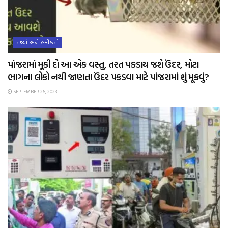
તથ્યો અને હકીકતો
પાંજરામાં મૂકી દો આ એક વસ્તુ, તરત પકડાય જશે ઉંદર, મોટા
ભાગના લોકો નથી જાણતા ઉંદર પકડવા માટે પાંજરામાં શું મૂકવું?
SEPTEMBER 26, 2023