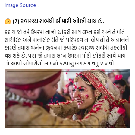
Image Source :
(7) સ્વાસ્થ્ય સબંધી બીમારી ઓછી થાય છે.
કદાચ જો તમે ઉંમરમાં નાની છોકરી સાથે લગ્ન કરો અને તે પોતે
શારીરિક અને માનસિક રીતે જો પરિપક્વ ના હોય તો તે અજ્ઞાનને
કારણે તમારા બંનેના જીવનમાં ક્યારેક સ્વાસ્થ્ય સબંધી તકલીફો
થઇ શકે છે. પણ જો તમારા લગ્ન ઉંમરમાં મોટી છોકરી સાથે થાય
તો આવી બીમારીનો સામનો કરવાનું લગભગ થતું જ નથી.