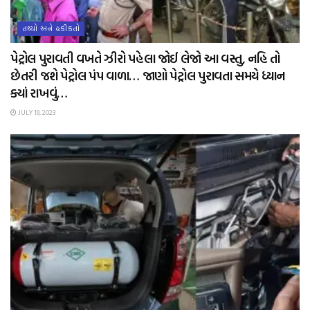
તથ્યો અને હકીકતો
પેટ્રોલ પુરાવતી વખતે ઝીરો પહેલા જોઈ લેજો આ વસ્તુ, નહિ તો
છેતરી જશે પેટ્રોલ પંપ વાળા… જાણો પેટ્રોલ પુરાવતા સમયે ધ્યાન
ક્યાં રાખવું…
JULY 19, 2023