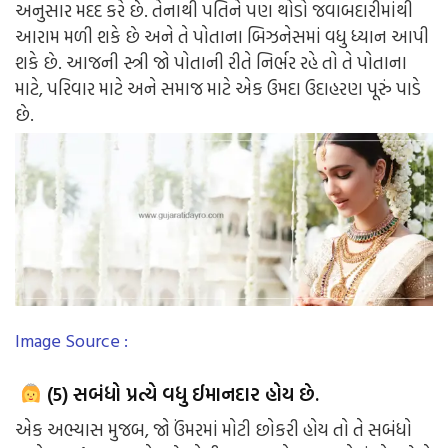
અનુસાર મદદ કરે છે. તેનાથી પતિને પણ થોડો જવાબદારીમાંથી
આરામ મળી શકે છે અને તે પોતાના બિઝનેસમાં વધુ ધ્યાન આપી
શકે છે. આજની સ્ત્રી જો પોતાની રીતે નિર્ભર રહે તો તે પોતાના
માટે, પરિવાર માટે અને સમાજ માટે એક ઉમદા ઉદાહરણ પૂરું પાડે
છે.
Image Source :
(5) સબંધો પ્રત્યે વધુ ઈમાનદાર હોય છે.
એક અભ્યાસ મુજબ, જો ઉંમરમાં મોટી છોકરી હોય તો તે સબંધો