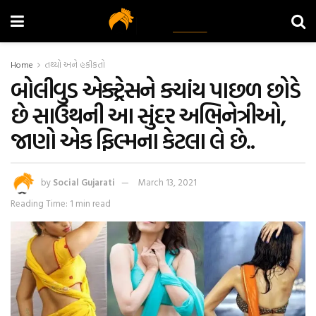
Home
તથ્યો અને હકીકતો
બોલીવુડ એક્ટ્રેસને ક્યાંય પાછળ છોડે
છે સાઉથની આ સુંદર અભિનેત્રીઓ,
જાણો એક ફિલ્મના કેટલા લે છે..
by
Social Gujarati
March 13, 2021
Reading Time: 1 min read