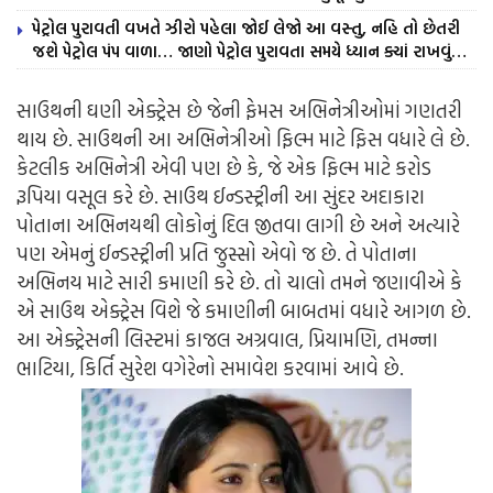
પેટ્રોલ પુરાવતી વખતે ઝીરો પહેલા જોઈ લેજો આ વસ્તુ, નહિ તો છેતરી
જશે પેટ્રોલ પંપ વાળા… જાણો પેટ્રોલ પુરાવતા સમયે ધ્યાન ક્યાં રાખવું…
સાઉથની ઘણી એક્ટ્રેસ છે જેની ફેમસ અભિનેત્રીઓમાં ગણતરી
થાય છે. સાઉથની આ અભિનેત્રીઓ ફિલ્મ માટે ફિસ વધારે લે છે.
કેટલીક અભિનેત્રી એવી પણ છે કે, જે એક ફિલ્મ માટે કરોડ
રૂપિયા વસૂલ કરે છે. સાઉથ ઈન્ડસ્ટ્રીની આ સુંદર અદાકારા
પોતાના અભિનયથી લોકોનું દિલ જીતવા લાગી છે અને અત્યારે
પણ એમનું ઈન્ડસ્ટ્રીની પ્રતિ જુસ્સો એવો જ છે. તે પોતાના
અભિનય માટે સારી કમાણી કરે છે. તો ચાલો તમને જણાવીએ કે
એ સાઉથ એક્ટ્રેસ વિશે જે કમાણીની બાબતમાં વધારે આગળ છે.
આ એક્ટ્રેસની લિસ્ટમાં કાજલ અગ્રવાલ, પ્રિયામણિ, તમન્ના
ભાટિયા, કિર્તિ સુરેશ વગેરેનો સમાવેશ કરવામાં આવે છે.