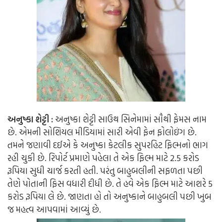
અનુષ્કા શેટ્ટી :
અનુષ્કા શેટ્ટી સાઉથ સિનેમામાં સૌથી ફેમસ નામ
છે. એમની સોશિયલ મીડિયામાં સારી એવી ફેન ફોલોઇંગ છે.
તમને જણાવી દઈએ કે અનુષ્કા કેટલીક સુપરહિટ ફિલ્મનો ભાગ
રહી ચુકી છે. રિપોર્ટ પ્રમાણે પહેલા તે એક ફિલ્મ માટે 2.5 કરોડ
રૂપિયા સુધી ચાર્જ કરતી હતી. પરંતુ બાહુબલીની સફળતા પછી
તેણે પોતાની ફિસ વધારી દીધી છે. તે હવે એક ફિલ્મ માટે આશરે 5
કરોડ રૂપિયા લે છે. જાણતા હો તો અનુષ્કાને બાહુબલી પછી ખુબ
જ મહત્વ આપવામાં આવ્યું છે.