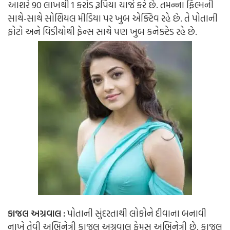
આશરે 90 લાખથી 1 કરોડ રૂપિયા ચાર્જ કરે છે. તમન્ના ફિલ્મની
સાથે-સાથે સોશિયલ મીડિયા પર ખુબ એક્ટિવ રહે છે. તે પોતાની
ફોટો અને વિડીયોથી ફેન્સ સાથે પણ ખુબ કનેક્ટેડ રહે છે.
કાજલ અગ્રવાલ
:
પોતાની સુંદરતાથી લોકોને દીવાના બનાવી
નાખે તેવી અભિનેત્રી કાજલ અગ્રવાલ ફેમસ અભિનેત્રી છે. કાજલ