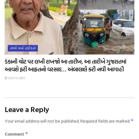
તથ્યો અને હકીકતો
ડંકાની ચોટ પર લખી રાખજો આ તારીખ, આ તારીખે ગુજરાતમાં
આવશે ફરી આફતનો વરસાદ… અંબાલાલે કરી નવી આગાહી
JULY 11, 2023
Leave a Reply
Your email address will not be published.
Required fields are marked
*
Comment
*