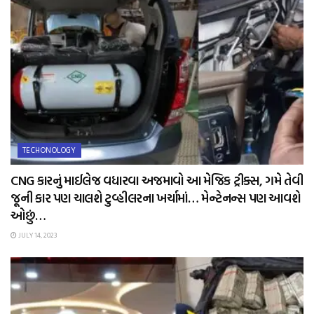
TECHONOLOGY
CNG કારનું માઈલેજ વધારવા અજમાવો આ મેજિક ટ્રીક્સ, ગમે તેવી
જૂની કાર પણ ચાલશે ટુવ્હીલરના ખર્ચામાં… મેન્ટેનન્સ પણ આવશે
ઓછું…
JULY 14, 2023