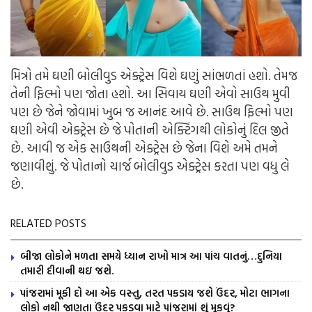
મિત્રો તમે ઘણી બોલીવુડ એક્ટ્રેસ વિશે ઘણું સાંભળતાં હશો. તેમજ
તેની ફિલ્મો પણ જોતા હશો. આ સિવાય ઘણી એવો સાઉથ મુવી
પણ છે જેને જોવામાં ખુબ જ આનંદ આવે છે. સાઉથ ફિલ્મો પણ
ઘણી એવી એક્ટ્રેસ છે જે પોતાની એક્ટિંગથી લોકોનું દિલ જીતે
છે. આવી જ એક સાઉથની એક્ટ્રેસ છે જેના વિશે અમે તમને
જણાવીશું. જે પોતાનો ચાર્જ બોલીવુડ એક્ટ્રેસ કરતા પણ વધુ લે
છે.
RELATED POSTS
બીજા લોકોને મળતા સમયે ધ્યાન રાખો માત્ર આ પાંચ વાતનું…દુનિયા
તમારી દીવાની થઇ જશે.
પાંજરામાં મૂકી દો આ એક વસ્તુ, તરત પકડાય જશે ઉંદર, મોટા ભાગના
લોકો નથી જાણતા ઉંદર પકડવા માટે પાંજરામાં શું મૂકવું?