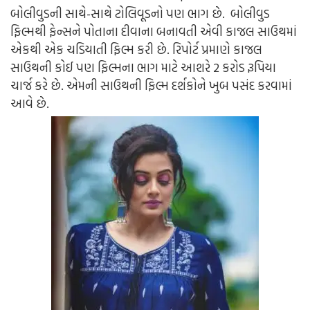
બોલીવુડની સાથે-સાથે ટોલિવૂડનો પણ ભાગ છે. બોલીવુડ
ફિલ્મથી ફેન્સને પોતાના દીવાના બનાવતી એવી કાજલ સાઉથમાં
એકથી એક ચડિયાતી ફિલ્મ કરી છે. રિપોર્ટ પ્રમાણે કાજલ
સાઉથની કોઈ પણ ફિલ્મના ભાગ માટે આશરે 2 કરોડ રૂપિયા
ચાર્જ કરે છે. એમની સાઉથની ફિલ્મ દર્શકોને ખુબ પસંદ કરવામાં
આવે છે.