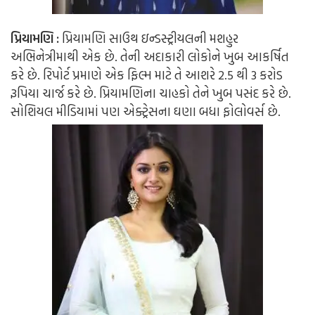
પ્રિયામણિ
:
પ્રિયામણિ સાઉથ ઇન્ડસ્ટ્રીયલની મશહુર
અભિનેત્રીમાથી એક છે. તેની અદાકારી લોકોને ખુબ આકર્ષિત
કરે છે. રિપોર્ટ પ્રમાણે એક ફિલ્મ માટે તે આશરે 2.5 થી 3 કરોડ
રૂપિયા ચાર્જ કરે છે. પ્રિયામણિના ચાહકો તેને ખુબ પસંદ કરે છે.
સોશિયલ મીડિયામાં પણ એક્ટ્રેસના ઘણા બધા ફોલોવર્સ છે.