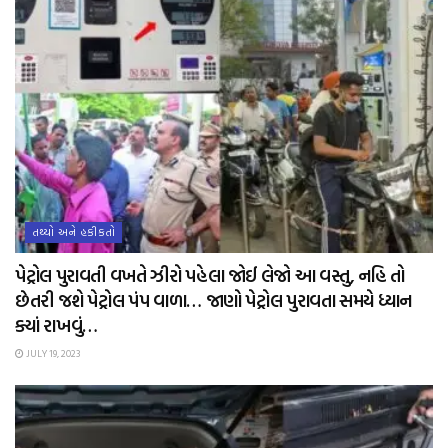
તથ્યો અને હકીકતો
પેટ્રોલ પુરાવતી વખતે ઝીરો પહેલા જોઈ લેજો આ વસ્તુ, નહિ તો
છેતરી જશે પેટ્રોલ પંપ વાળા… જાણો પેટ્રોલ પુરાવતા સમયે ધ્યાન
ક્યાં રાખવું…
JULY 19, 2023