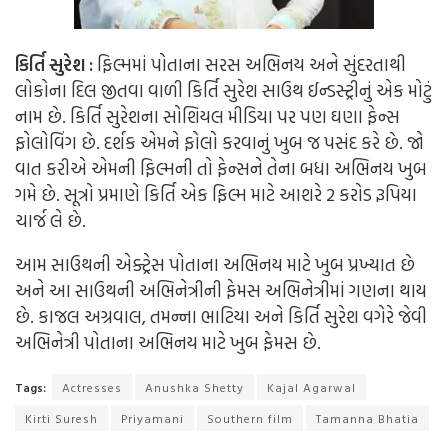
કિર્તિ સુરેશ
:
ફિલ્મમાં પોતાના સરસ અભિનય અને સુંદરતાથી
લોકોના દિલ જીતવા વાળી કિર્તિ સુરેશ સાઉથ ઈન્ડસ્ટ્રીનું એક મોટું
નામ છે. કિર્તિ સુરેશના સોશિયલ મીડિયા પર પણ ઘણા ફેન્સ
ફોલોવિંગ છે. દર્શક એમને ફોલો કરવાનું ખુબ જ પસંદ કરે છે. જો
વાત કરીએ એમની ફિલ્મની તો ફેન્સને તેના બધા અભિનય ખુબ
ગમે છે. સૂત્રો પ્રમાણે કિર્તિ એક ફિલ્મ માટે આશરે 2 કરોડ રૂપિયા
ચાર્જ લે છે.
આમ સાઉથની એક્ટ્રેસ પોતાના અભિનય માટે ખુબ પ્રખ્યાત છે
અને આ સાઉથની અભિનેત્રીની ફેમસ અભિનેત્રીમાં ગણના થાય
છે. કાજલ અગ્રવાલ, તમન્ના ભાટિયા અને કિર્તિ સુરેશ વગેરે જેવી
અભિનેત્રી પોતાના અભિનય માટે ખુબ ફેમસ છે.
Tags:
Actresses
Anushka Shetty
Kajal Agarwal
Kirti Suresh
Priyamani
Southern film
Tamanna Bhatia