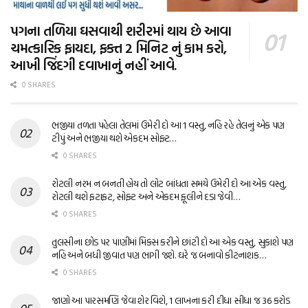
પગના તળિયા ઘસવાથી શરીરમાં થાય છે આવા
ચમત્કારિક ફાયદા, ફક્ત 2 મિનિટ નું કામ કરો,
આખી જિંદગી દવાખાનું નહીં આવે.
0 SHARES
ભજીયા તળતા પહેલા તેલમાં ઉમેરી દો આ 1 વસ્તુ, નહિ રહે તેલનું એક પણ
ટીપું અને ભજીયા થશે એકદમ સોફ્ટ…
0 SHARES
રોટલી નરમ ન બનતી હોય તો લોટ બાંધતા સમયે ઉમેરી દો આ એક વસ્તુ,
રોટલી થશે ફટાફટ, સોફ્ટ અને એકદમ ફૂલીને દડા જેવી…
0 SHARES
તુલસીના છોડ પર પાણીમાં મિક્સ કરીને છાંટી દો આ એક વસ્તુ, સુકાશે પણ
નહિ અને બધી જીવાત પણ ભાગી જશે. ઘરે જ બનાવો કીટનાશક…
0 SHARES
જાણો આ પારસમણિ જેવા શેર વિશે, 1 લાખના કરી દીધા સીધા જ 36 કરોડ