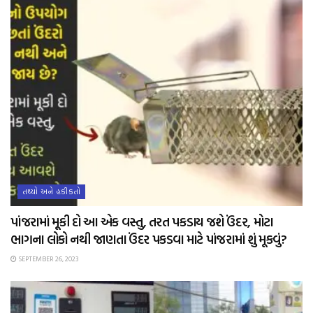
તથ્યો અને હકીકતો
પાંજરામાં મૂકી દો આ એક વસ્તુ, તરત પકડાય જશે ઉંદર, મોટા
ભાગના લોકો નથી જાણતા ઉંદર પકડવા માટે પાંજરામાં શું મૂકવું?
SEPTEMBER 26, 2023