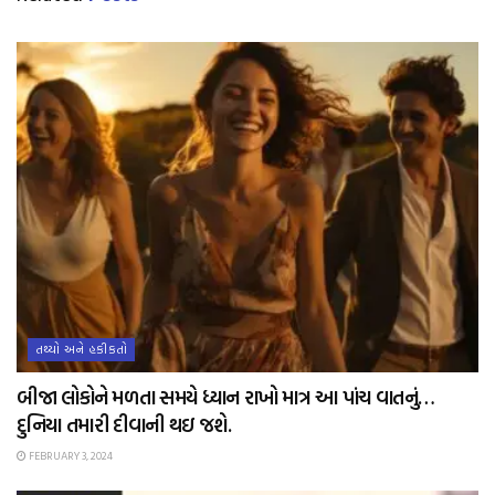
તથ્યો અને હકીકતો
બીજા લોકોને મળતા સમયે ધ્યાન રાખો માત્ર આ પાંચ વાતનું…
દુનિયા તમારી દીવાની થઇ જશે.
FEBRUARY 3, 2024