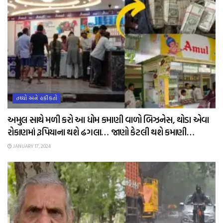
તથ્યો અને હકીકતો
અમુલ સાથે મળી કરો આ ધોમ કમાણી વાળો બિઝનેસ, થોડા એવા
રોકાણમાં રૂપિયાના થશે ઢગલા… જાણો કેટલી થશે કમાણી…
JANUARY 17, 2024