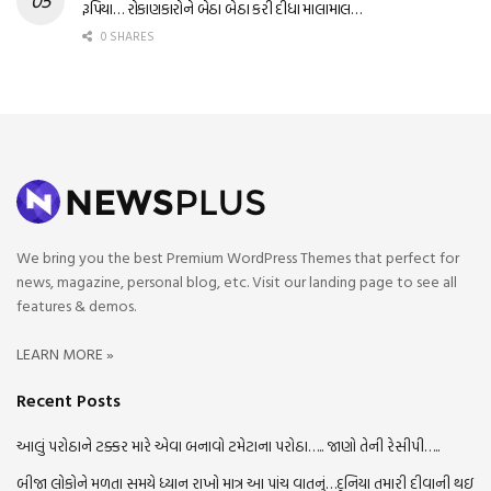
રૂપિયા… રોકાણકારોને બેઠા બેઠા કરી દીધા માલામાલ…
0 SHARES
We bring you the best Premium WordPress Themes that perfect for
news, magazine, personal blog, etc. Visit our landing page to see all
features & demos.
LEARN MORE »
Recent Posts
આલું પરોઠાને ટક્કર મારે એવા બનાવો ટમેટાના પરોઠા….. જાણો તેની રેસીપી…..
બીજા લોકોને મળતા સમયે ધ્યાન રાખો માત્ર આ પાંચ વાતનું…દુનિયા તમારી દીવાની થઇ