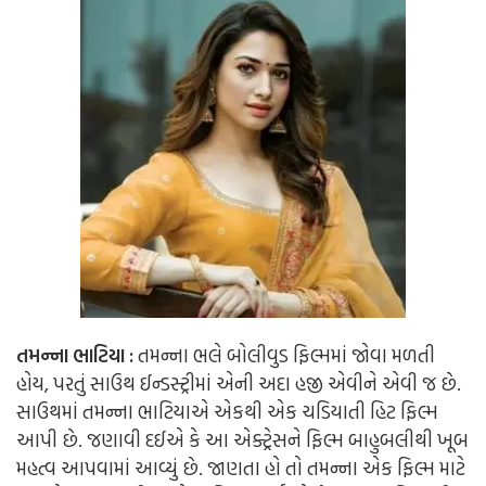
તમન્ના ભાટિયા :
તમન્ના ભલે બોલીવુડ ફિલ્મમાં જોવા મળતી
હોય, પરતું સાઉથ ઈન્ડસ્ટ્રીમાં એની અદા હજી એવીને એવી જ છે.
સાઉથમાં તમન્ના ભાટિયાએ એકથી એક ચડિયાતી હિટ ફિલ્મ
આપી છે. જણાવી દઈએ કે આ એક્ટ્રેસને ફિલ્મ બાહુબલીથી ખૂબ
મહત્વ આપવામાં આવ્યું છે. જાણતા હો તો તમન્ના એક ફિલ્મ માટે