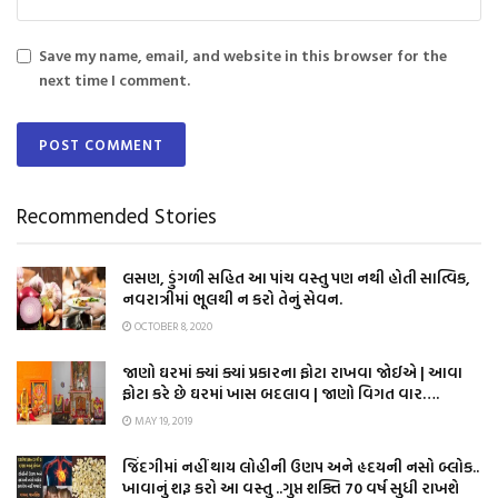
Save my name, email, and website in this browser for the
next time I comment.
Recommended Stories
લસણ, ડુંગળી સહિત આ પાંચ વસ્તુ પણ નથી હોતી સાત્વિક,
નવરાત્રીમાં ભૂલથી ન કરો તેનું સેવન.
OCTOBER 8, 2020
જાણો ઘરમાં ક્યાં ક્યાં પ્રકારના ફોટા રાખવા જોઈએ | આવા
ફોટા કરે છે ઘરમાં ખાસ બદલાવ | જાણો વિગત વાર….
MAY 19, 2019
જિંદગીમાં નહીં થાય લોહીની ઉણપ અને હૃદયની નસો બ્લોક..
ખાવાનું શરૂ કરો આ વસ્તુ ..ગુપ્ત શક્તિ 70 વર્ષ સુધી રાખશે