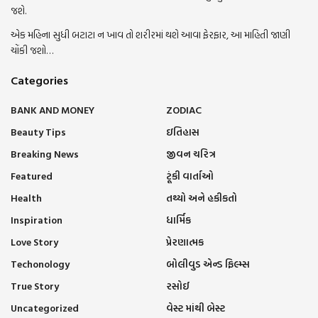
જશે.
એક મહિના સુધી બટાટા ન ખાવ તો શરીરમાં થશે આવા ફેરફાર, આ માહિતી જાણી
ચોંકી જશો…
Categories
BANK AND MONEY
ZODIAC
Beauty Tips
ઇતિહાસ
Breaking News
જીવન ચરિત્ર
Featured
ટૂંકી વાર્તાઓ
Health
તથ્યો અને હકીકતો
Inspiration
ધાર્મિક
Love Story
પ્રેરણાત્મક
Techonology
બોલીવુડ એન્ડ ફિલ્મ્સ
True Story
રસોઈ
Uncategorized
વેસ્ટ માંથી બેસ્ટ