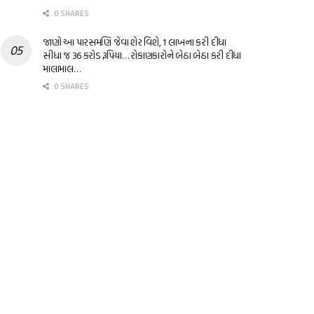
0 SHARES
જાણો આ પારસમણિ જેવા શેર વિશે, 1 લાખના કરી દીધા
સીધા જ 36 કરોડ રૂપિયા… રોકાણકારોને બેઠા બેઠા કરી દીધા
માલામાલ…
0 SHARES