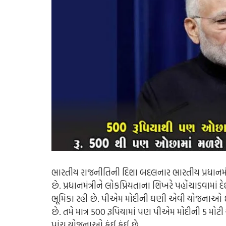
ભારતીય રાજનીતિની દિશા બદલનાર ભારતીય પ્રધાનમંત્રી 
છે. પ્રધાનમંત્રીને લોકપ્રિયતાના શિખરે પહોંચાડ
ભૂમિકા રહી છે. પીએમ મોદીની ઘણી એવી યોજનાઓ છે 
છે. તમે માત્ર 500 રૂપિયામાં પણ પીએમ મોદીની 5 
પાંચ યોજનાઓ કંઈ કંઈ છે.