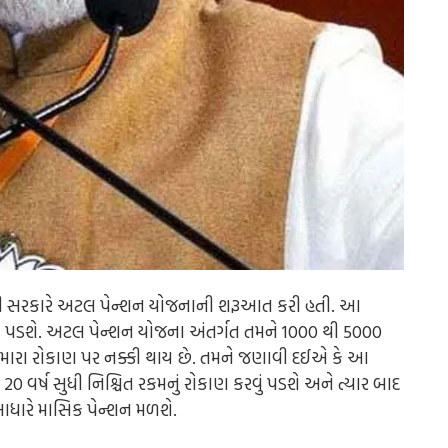
મોદી સરકારે અટલ પેન્શન યોજનાની શરૂઆત કરી હતી. આ
વા પડશે. અટલ પેન્શન યોજના અંતર્ગત તમને 1000 થી 5000
મ તમારા રોકાણ પર નક્કી થાય છે. તમને જણાવી દઈએ કે આ
 વર્ષ સુધી નિશ્ચિત રકમનું રોકાણ કરવું પડશે અને ત્યાર બાદ
આધારે માસિક પેન્શન મળશે.