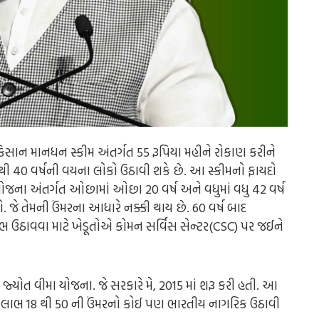
ી કિસાન માનધન સ્કીમ અંતર્ગત 55 રૂપિયા મહીને રોકાણ કરીને
ી 40 વર્ષની વયના લોકો ઉઠાવી શકે છે. આ સ્કીમનો ફાયદો
ોજના અંતર્ગત ઓછામાં ઓછા 20 વર્ષ અને વધુમાં વધુ 42 વર્ષ
ે. જે તેમની ઉંમરના આધારે નક્કી થાય છે. 60 વર્ષ બાદ
લાભ ઉઠાવવા માટે ખેડૂતોએ કોમન સર્વિસ સેન્ટર(CSC) પર જઈને
 જ્યોત વીમા યોજના. જે સરકારે મે, 2015 માં શરૂ કરી હતી. આ
ો લાભ 18 થી 50 ની ઉંમરનો કોઈ પણ ભારતીય નાગરિક ઉઠાવી