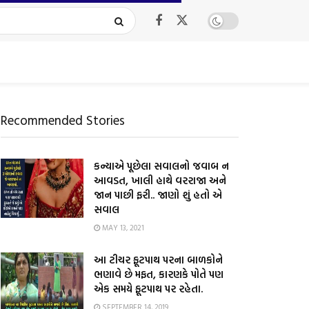
Recommended Stories
કન્યાએ પૂછેલા સવાલનો જવાબ ન
આવડત, ખાલી હાથે વરરાજા અને
જાન પાછી ફરી.. જાણો શું હતો એ
સવાલ
MAY 13, 2021
આ ટીચર ફૂટપાથ પરના બાળકોને
ભણાવે છે મફત, કારણકે પોતે પણ
એક સમયે ફૂટપાથ પર રહેતા.
SEPTEMBER 14, 2019