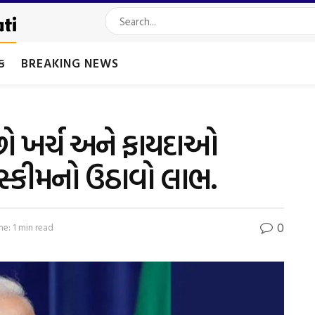
મક
BREAKING NEWS
ો ખર્ચ અને ફાયદાઓ
્કીમનો ઉઠાવો લાભ.
0
e: 1 min read