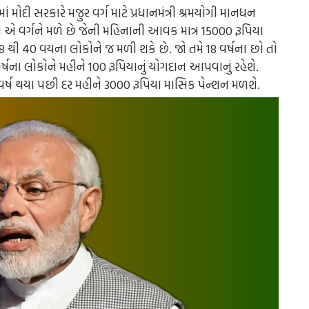
 મોદી સરકારે મજુર વર્ગ માટે પ્રધાનમંત્રી શ્રમયોગી માનધન
 એ વર્ગને મળે છે જેની મહિનાની આવક માત્ર 15000 રૂપિયા
 40 વયના લોકોને જ મળી શકે છે. જો તમે 18 વર્ષના છો તો
ર્ષના લોકોને મહીને 100 રૂપિયાનું યોગદાન આપવાનું રહેશે.
 વર્ષ થયા પછી દર મહીને 3000 રૂપિયા માસિક પેન્શન મળશે.