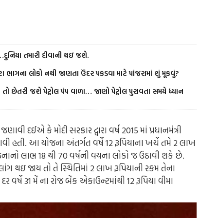
ં…દુનિયા તમારી દીવાની થઇ જશે.
ા ભાગના લોકો નથી જાણતા ઉંદર પકડવા માટે પાંજરામાં શું મૂકવું?
તો છેતરી જશે પેટ્રોલ પંપ વાળા… જાણો પેટ્રોલ પુરાવતા સમયે ધ્યાન
ણાવી દઈએ કે મોદી સરકાર દ્વારા વર્ષ 2015 માં પ્રધાનમંત્રી
 હતી. આ યોજના અંતર્ગત વર્ષે 12 રૂપિયાના ખર્ચે તમે 2 લાખ
નાનો લાભ 18 થી 70 વર્ષની વયના લોકો જ ઉઠાવી શકે છે.
લાંગ થઇ જાય તો તે સ્થિતિમાં 2 લાખ રૂપિયાની રકમ તેના
ર્ષે 31 મેં ના રોજ બેંક એકાઉન્ટમાંથી 12 રૂપિયા વીમા