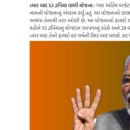
ત્યાર બાદ 53 રૂપિયા વાળી યોજના :
ગયા અંતિમ બજેટમાં
નામની યોજનાનું એલાન કર્યું હતું. આ યોજનાનો લાભ
અથવા તેનાથી પણ ઓછી છે. આ યોજનાનો ફાયદો 18 થી
મહીને 55 રૂપિયાનું યોગદાન આપવાનું રહેશે અને 29 વ
ત્યાર બાદ તેનો ફાયદો 60 વર્ષની ઉંમર બાદ મળશે. 60