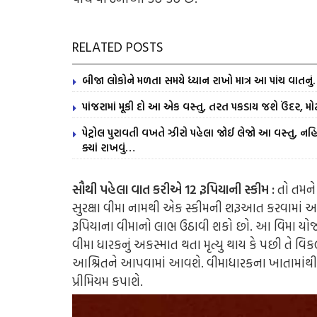
RELATED POSTS
બીજા લોકોને મળતા સમયે ધ્યાન રાખો માત્ર આ પાંચ વાતનુ
પાંજરામાં મૂકી દો આ એક વસ્તુ, તરત પકડાય જશે ઉંદર, મોટ
પેટ્રોલ પુરાવતી વખતે ઝીરો પહેલા જોઈ લેજો આ વસ્તુ, નહિ 
ક્યાં રાખવું…
સૌથી પહેલા વાત કરીએ 12 રૂપિયાની સ્કીમ :
તો તમને જ
સુરક્ષા વીમા નામથી એક સ્કીમની શરૂઆત કરવામાં આવી
રૂપિયાના વીમાનો લાભ ઉઠાવી શકો છો. આ વિમા યોજ
વીમા ધારકનું અકસ્માત થતા મૃત્યુ થાય કે પછી તે વિક
આશ્રિતને આપવામાં આવશે. વીમાધારકના ખાતામાંથી દર વ
પ્રીમિયમ કપાશે.