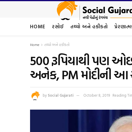
HOME
રસોઈ
તથ્યો અને હકીકતો
પ્રેરણાત્
Home
તથ્યો અને હકીકતો
500 રૂપિયાથી પણ ઓછ
અનેક, PM મોદીની આ સ
by
Social Gujarati
October 8, 2019
Reading Tim