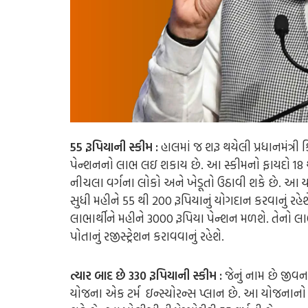
55 રૂપિયાની સ્કીમ :
હાલમાં જ શરૂ થયેલી પ્રધાનમંત્ર
પેન્શનનો લાભ લઇ શકાય છે. આ સ્કીમનો ફાયદો 18 થ
નીચલા વર્ગના લોકો અને ખેડૂતો ઉઠાવી શકે છે. આ ય
સુધી મહીને 55 થી 200 રૂપિયાનું યોગદાન કરવાનું રહેશ
લાભાર્થીને મહીને 3000 રૂપિયા પેન્શન મળશે. તેનો 
પોતાનું રજીસ્ટ્રેશન કરાવવાનું રહેશે.
ત્યાર બાદ છે 330 રૂપિયાની સ્કીમ :
જેનું નામ છે જીવન
યોજના એક ટર્મ ઇન્સ્યોરન્સ પ્લાન છે. આ યોજનાન