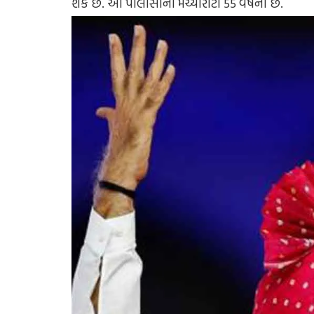
શકે છે. આ પોલીસીની મેચ્યોરીટી 55 વર્ષની છે.