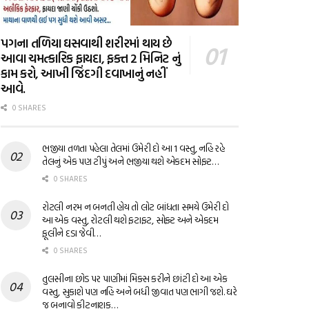
પગના તળિયા ઘસવાથી શરીરમાં થાય છે
આવા ચમત્કારિક ફાયદા, ફક્ત 2 મિનિટ નું
કામ કરો, આખી જિંદગી દવાખાનું નહીં
આવે.
0 SHARES
ભજીયા તળતા પહેલા તેલમાં ઉમેરી દો આ 1 વસ્તુ, નહિ રહે
તેલનું એક પણ ટીપું અને ભજીયા થશે એકદમ સોફ્ટ…
0 SHARES
રોટલી નરમ ન બનતી હોય તો લોટ બાંધતા સમયે ઉમેરી દો
આ એક વસ્તુ, રોટલી થશે ફટાફટ, સોફ્ટ અને એકદમ
ફૂલીને દડા જેવી…
0 SHARES
તુલસીના છોડ પર પાણીમાં મિક્સ કરીને છાંટી દો આ એક
વસ્તુ, સુકાશે પણ નહિ અને બધી જીવાત પણ ભાગી જશે. ઘરે
જ બનાવો કીટનાશક…