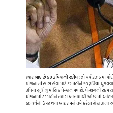
ત્યાર બાદ છે 50 રૂપિયાની સ્કીમ :
તો વર્ષ 2015 માં 
યોજનાનો લાભ લેવા માટે દર મહીને 50 રૂપિયા ચુકવ
રૂપિયા સુધીનું માસિક પેન્શન મળશે. પેન્શનની રક
યોજનામાં દર મહીને તમારા ખાતામાંથી ઓછામાં ઓછા 20
60 વર્ષની ઉમર થયા બાદ તમને તમે કરેલા રોકાણના 