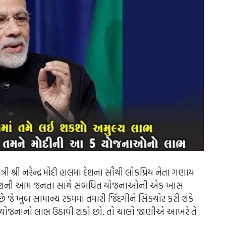
શ્રી નરેન્દ્ર મોદી હાલમાં દેશના સૌથી લોકપ્રિય નેતા ગણાય
વામાં દેશની આમ જનતા સાથે સંબંધિત યોજનાઓની એક ખાસ
જે ખુબ સામાન્ય રકમમાં તમારી જિંદગીને સિક્યોર કરી શકે
મોટી યોજનાનો લાભ ઉઠાવી શકો છો. તો ચાલો જાણીએ આખરે તે