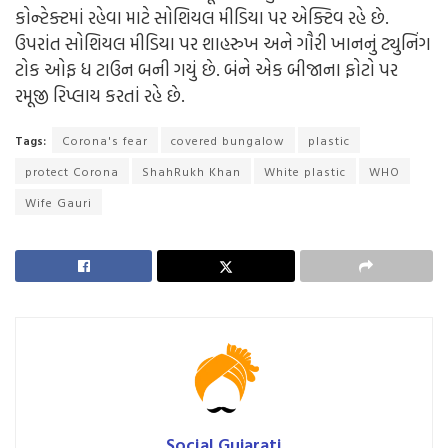
કોન્ટેક્ટમાં રહેવા માટે સોશિયલ મીડિયા પર એક્ટિવ રહે છે.
ઉપરાંત સોશિયલ મીડિયા પર શાહરુખ અને ગૌરી ખાનનું ટ્યુનિંગ
ટોક ઓફ ધ ટાઉન બની ગયું છે. બંને એક બીજાના ફોટો પર
રમૂજી રિપ્લાય કરતાં રહે છે.
Tags:
Corona's fear
covered bungalow
plastic
protect Corona
ShahRukh Khan
White plastic
WHO
Wife Gauri
Social Gujarati