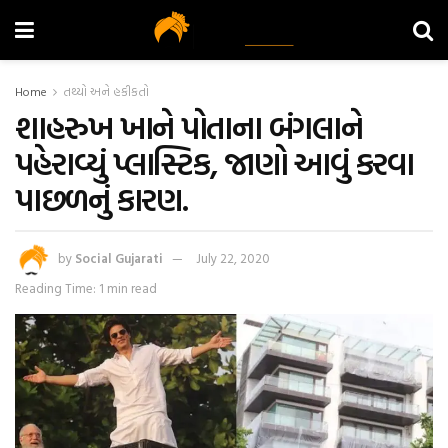
Home
તથ્યો અને હકીકતો
શાહરુખ ખાને પોતાના બંગલાને
પહેરાવ્યું પ્લાસ્ટિક, જાણો આવું કરવા
પાછળનું કારણ.
by
Social Gujarati
July 22, 2020
Reading Time: 1 min read