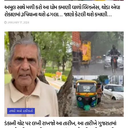
અમુલ સાથે મળી કરો આ ધોમ કમાણી વાળો બિઝનેસ, થોડા એવા
રોકાણમાં રૂપિયાના થશે ઢગલા… જાણો કેટલી થશે કમાણી…
JANUARY 17, 2024
તથ્યો અને હકીકતો
ડંકાની ચોટ પર લખી રાખજો આ તારીખ, આ તારીખે ગુજરાતમાં