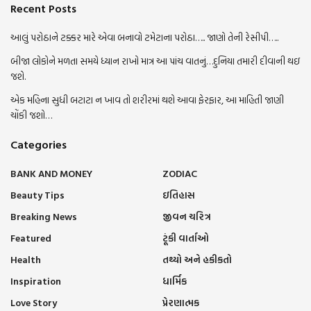
Recent Posts
આલું પરોઠાને ટક્કર મારે એવા બનાવો ટમેટાના પરોઠા….. જાણો તેની રેસીપી…..
બીજા લોકોને મળતા સમયે ધ્યાન રાખો માત્ર આ પાંચ વાતનું…દુનિયા તમારી દીવાની થઇ
જશે.
એક મહિના સુધી બટાટા ન ખાવ તો શરીરમાં થશે આવા ફેરફાર, આ માહિતી જાણી
ચોંકી જશો…
Categories
BANK AND MONEY
ZODIAC
Beauty Tips
ઇતિહાસ
Breaking News
જીવન ચરિત્ર
Featured
ટૂંકી વાર્તાઓ
Health
તથ્યો અને હકીકતો
Inspiration
ધાર્મિક
Love Story
પ્રેરણાત્મક