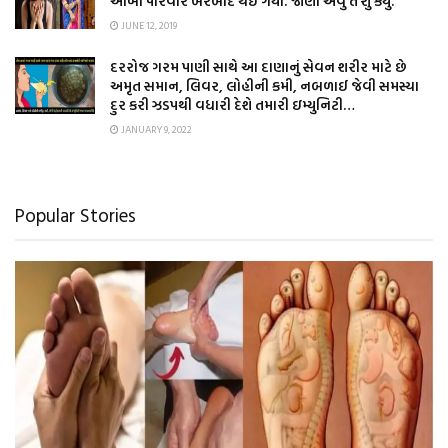
આખો પરિવાર બરબાદ થઇ ગયો. જાણો એવુ તે શું કર્યું.
JUNE 12, 2019
દરરોજ ગરમ પાણી સાથે આ દાણાનું સેવન શરીર માટે છે
અમૃત સમાન, લિવર, લોહીની કમી, નબળાઈ જેવી સમસ્યા
દુર કરી ઝડપથી વધારી દેશે તમારી ઇમ્યુનિટી…
JANUARY 9, 2022
Popular Stories