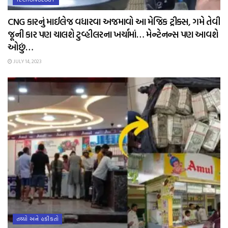
CNG કારનું માઈલેજ વધારવા અજમાવો આ મેજિક ટ્રીક્સ, ગમે તેવી
જૂની કાર પણ ચાલશે ટુવ્હીલરના ખર્ચામાં… મેન્ટેનન્સ પણ આવશે
ઓછું…
JULY 14, 2023
તથ્યો અને હકીકતો