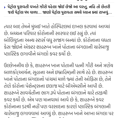
પેટ્રોલ પુરાવતી વખતે ઝીરો પહેલા જોઈ લેજો આ વસ્તુ, નહિ તો છેતરી
જશે પેટ્રોલ પંપ વાળા… જાણો પેટ્રોલ પુરાવતા સમયે ધ્યાન ક્યાં રાખવું…
ત્યાર બાદ તેમને મુંબઈ ખાતે હોસ્પિટલમાં દાખલ કરવામાં આવ્યાં
છે.
બચ્ચન પરિવાર કોરોનાની સારવાર લઈ રહ્યું છે. ત્યાં
બોલિવુડના અન્ય સ્ટાર્સ વધુ સજાગ બન્યાં છે. કોરોનાના વધતા
કેસ જોઇને એક્ટર શાહરુખ ખાને પોતાના બંગલાની ચારેબાજુ
પ્લાસ્ટિક લગાવીને બંગલો કવર કર્યો છે.
ઉલ્લેખનીય છે કે, શાહરુખ ખાન પોતાની પત્ની ગૌરી અને ત્રણેય
બાળકો(આર્યન, સુહાના અને ઇબ્રાહિમ)ની સાથે રહે છે. શાહરુખ
ખાને પોતાના બંગલાનો પાંચમાં માળે જ્યાં તેની ઓફિસ છે, તેને
તેણે કોરોના પેશેન્ટ્સના ઇલાજ માટે બીએમસીને આપી છે.
શાહરુખે સાવચેતીના ભાગ રૂપે પોતાના બંગલાને ચારે તરફથી
કવર કર્યો છે.
એમ પણ માનવામાં આવે છે કે, શાહરુખે કવર
કોરોનાના ડરથી નહીં પણ વરસાદના કારણે પ્લાસ્ટિક બંગલાની
ચારેબાજુ લગાવવામાં આવ્યું છે. શાહરુખ ખાને આખા બંગલા પર