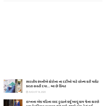
ભારતીય કંપનીએ કોરોના ના દર્દીઓ માટે લોન્ચ કરી માર્કેટ
કરતા સસ્તી દવા… આ છે કિંમત
AUGUST 14, 2020
લગ્નના એક મહિના બાદ દુલ્હને કર્યું આવું કામ જેના કારણે