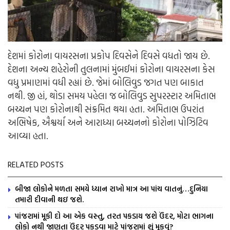
દેશમાં કોરોના વાયરસના પ્રકોપ દિવસેને દિવસે વધતો જાય છે.
દેશના અન્ય શહેરોની તુલનામાં મુંબઈમાં કોરોના વાયરસના કેસ
વધુ પ્રમાણમાં વધી રહ્યાં છે. જેમાં બોલિવુડ જગત પણ બાકાત
નથી. જી હાં, થોડા સમય પહેલા જ બોલિવુડ સુપરસ્ટાર અમિતાભ
બચ્ચન પણ કોરોનાથી સંક્રમિત થયા હતા. અમિતાભ ઉપરાંત
અભિષેક, ઐશ્વર્યા અને આરાધ્યા બચ્ચનનો કોરોના પોઝિટિવ
આવ્યા હતા.
RELATED POSTS
બીજા લોકોને મળતા સમયે ધ્યાન રાખો માત્ર આ પાંચ વાતનું…દુનિયા
તમારી દીવાની થઇ જશે.
પાંજરામાં મૂકી દો આ એક વસ્તુ, તરત પકડાય જશે ઉંદર, મોટા ભાગના
લોકો નથી જાણતા ઉંદર પકડવા માટે પાંજરામાં શું મૂકવું?