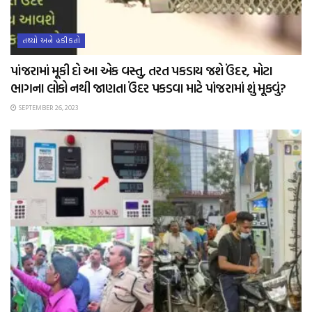
તથ્યો અને હકીકતો
પાંજરામાં મૂકી દો આ એક વસ્તુ, તરત પકડાય જશે ઉંદર, મોટા
ભાગના લોકો નથી જાણતા ઉંદર પકડવા માટે પાંજરામાં શું મૂકવું?
SEPTEMBER 26, 2023