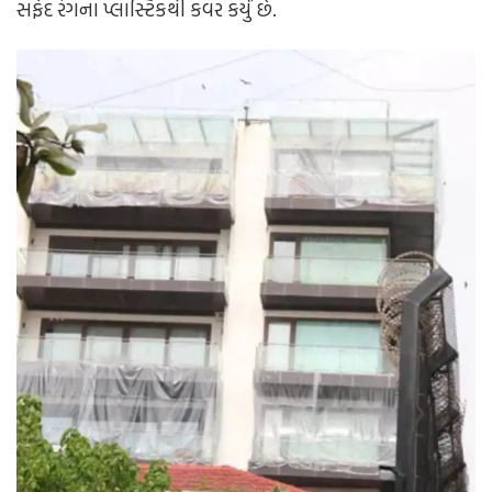
સફેદ રંગના પ્લાસ્ટિકથી કવર કર્યું છે.