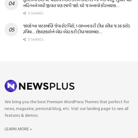
નહિ અને બધી જીવાત પણ ભાગી જશે. ઘરે જ બનાવો કીટનાશક…
0 SHARES
જાણો આ પારસમણિ જેવા શેર વિશે, 1 લાખના કરી દીધા સીધા જ 36 કરોડ
રૂપિયા… રોકાણકારોને બેઠા બેઠા કરી દીધા માલામાલ…
0 SHARES
We bring you the best Premium WordPress Themes that perfect for
news, magazine, personal blog, etc. Visit our landing page to see all
features & demos.
LEARN MORE »