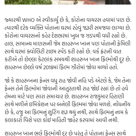
જ્યારથી WHO એ સ્વીકાર્યું છે કે, કોરોના વાયરસ હવામાં પણ છે.
ત્યારથી દરેક વ્યક્તિ પોતાના ઘરમાં રહેવું જરૂરી સમજવા લાગ્યા છે.
કોરોના વાયરસનો કહેર દેશભરમાં ખુબ જ ઝડપથી વધી રહ્યો છે.
હાલ, સામાન્ય માણસની જેમ શાહરુખ ખાન પણ પોતાની ફેમિલી
સાથે ઘરમાં ક્વોલિટી ટાઇમ સ્પેંડ કરી રહ્યો છે. વર્ક ફ્રંટની વાત
કરીએ તો છેલ્લા કેટલાંક સમયથી શાહરુખ ખાન ફિલ્મોથી દૂર છે.
શાહરુખ છેલ્લે વર્ષ 2018માં ફિલ્મ ઝીરોમાં જોવા મળ્યો હતો.
જો કે શાહરુખના ફેન્સ વધુ રાહ જોવી નહિ પડે એટલે કે, જેમ તેના
ફેન્સ તેને ફિલ્મોમાં જોવાની આતુરતાથી રાહ જોઈ રહ્યાં છે તો હવે
તેમના માટે પણ સારા સમાચાર છે. શાહરુખ રાજકુમાર હિરાણી
સાથે મળીને ઇમિગ્રેશન પર બનેલી ફિલ્મમાં જોવા મળશે. નોંધનીય
છે કે, હજુ આ ફિલ્મનું શુટિંગ શરૂ થયું નથી, સાથે ફિલ્મનું નામ કે
કલાકારો વિશે પણ કોઈ માહિતી જાહેર કરવામાં આવી નથી.
શાહરુખ ખાન ભલે ફિલ્મોથી દૂર છે પરંતુ તે પોતાના ફેન્સ સાથે