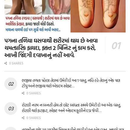
પગના તળિયા ઘસવાથી શરીરમાં થાય છે આવા
ચમત્કારિક ફાયદા, ફક્ત 2 મિનિટ નું કામ કરો,
આખી જિંદગી દવાખાનું નહીં આવે.
0 SHARES
ભજીયા તળતા પહેલા તેલમાં ઉમેરી દો આ 1 વસ્તુ, નહિ રહે તેલનું એક પણ
ટીપું અને ભજીયા થશે એકદમ સોફ્ટ…
0 SHARES
રોટલી નરમ ન બનતી હોય તો લોટ બાંધતા સમયે ઉમેરી દો આ એક વસ્તુ,
રોટલી થશે ફટાફટ, સોફ્ટ અને એકદમ ફૂલીને દડા જેવી…
0 SHARES
તુલસીના છોડ પર પાણીમાં મિક્સ કરીને છાંટી દો આ એક વસ્તુ, સુકાશે પણ