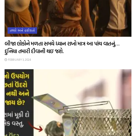
તથ્યો અને હકીકતો
બીજા લોકોને મળતા સમયે ધ્યાન રાખો માત્ર આ પાંચ વાતનું…
દુનિયા તમારી દીવાની થઇ જશે.
FEBRUARY 3, 2024