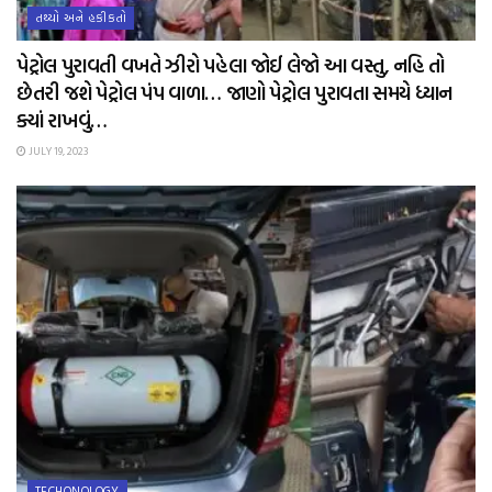
તથ્યો અને હકીકતો
પેટ્રોલ પુરાવતી વખતે ઝીરો પહેલા જોઈ લેજો આ વસ્તુ, નહિ તો
છેતરી જશે પેટ્રોલ પંપ વાળા… જાણો પેટ્રોલ પુરાવતા સમયે ધ્યાન
ક્યાં રાખવું…
JULY 19, 2023
TECHONOLOGY