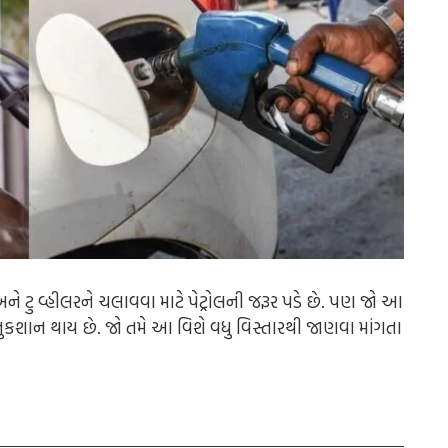
 ટુ વ્હીલરને ચલાવવા માટે પેટ્રોલની જરૂર પડે છે. પણ જો આ
 નુકશાન થાય છે. જો તમે આ વિશે વધુ વિસ્તારથી જાણવા માંગતા