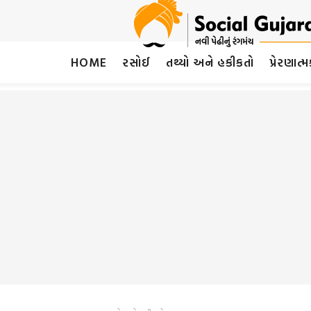
HOME
રસોઈ
તથ્યો અને હકીકતો
પ્રેરણાત્