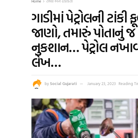
Home
તથ્યો અને હકીકતો
ગાડીમાં પેટ્રોલની ટાંક
જાણો, તમારું પોતાનું જ 
નુકશાન… પેટ્રોલ નખાવ
લેખ…
by
Social Gujarati
January 23, 2023
Reading Ti