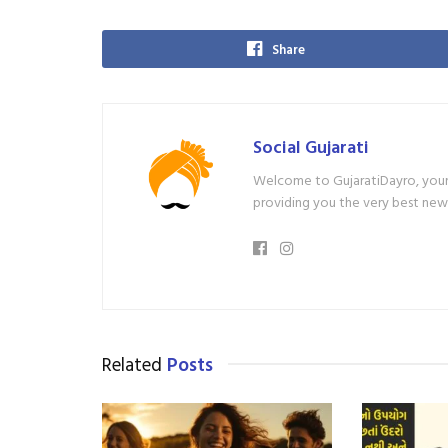
Share
Social Gujarati
Welcome to GujaratiDayro, your 
providing you the very best new
Related
Posts