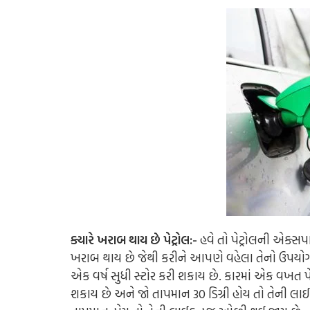
ક્યારે ખરાબ થાય છે પેટ્રોલ:-
હવે તો પેટ્રોલની એક્સપા
ખરાબ થાય છે જેથી કરીને આપણે વહેલા તેનો ઉપયોગ ક
એક વર્ષ સુધી સ્ટોર કરી શકાય છે. કારમાં એક વખત પેટ
શકાય છે અને જો તાપમાન 30 ડિગ્રી હોય તો તેની લા