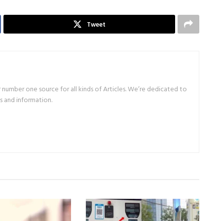
Tweet
number one source for all kinds of Articles. We’re dedicated to
s and information.