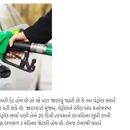
યરી ડેટ હોય છે તો એ પણ જાણવું જરૂરી છે કે આ પેટ્રોલ ક્યારે
રી શકે છે. જાણકારો મુજબ, પેટ્રોલને સીલ બંધ કન્ટેનરમાં
્રોલ ભર્યા પછી તેને 20 ડિગ્રી તાપમાને છ મહિના સુધી રાખી
ઈફ લગભગ 3 મહિના જેટલી હોય છે. તેમજ તેનાથી વધારે