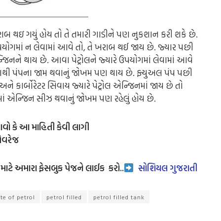
ખરાબ થઇ ગયું હોય તો તે તમારી ગાડીને પણ નુકશાન કરી શકે છે.
ઉપયોગમાં ન લેવામાં આવે તો, તે ખરાબ થઈ જાય છે. જ્યાર પછી
જિનને થાય છે. આવા પેટ્રોલને જ્યારે ઉપયોગમાં લેવામાં આવે
જેનાથી પંપના જામ થવાનું જોખમ પણ થાય છે. ફ્યુઅલ પંપ પછી
 કાર્બોરેટર સિવાય જ્યારે પેટ્રોલ એન્જિનમાં જાય છે તો
 એન્જિન સીઝ થવાનું જોખમ પણ રહેલું હોય છે.
ાવો કે આ માહિતી કેવી લાગી
એવરેજ
ાટે અમારા ફેસબુક પેજને લાઈક
કરો..
સોશિયલ ગુજરાતી
te of petrol
petrol filled
petrol filled tank