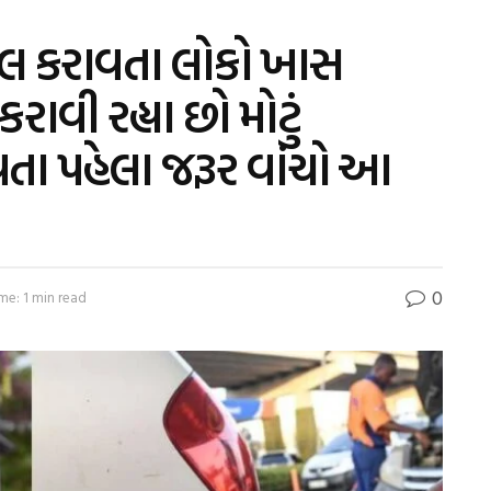
ી ફૂલ કરાવતા લોકો ખાસ
કરાવી રહ્યા છો મોટું
તા પહેલા જરૂર વાંચો આ
0
me: 1 min read