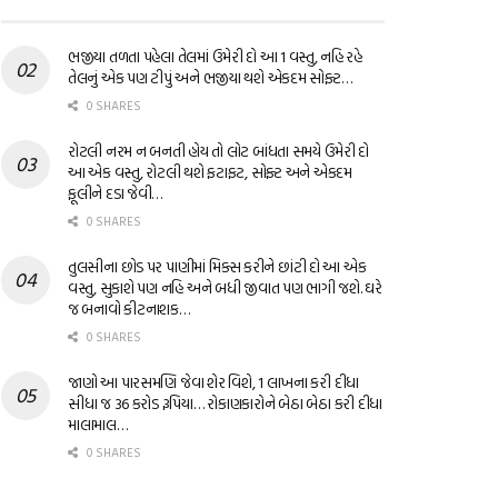
ભજીયા તળતા પહેલા તેલમાં ઉમેરી દો આ 1 વસ્તુ, નહિ રહે
તેલનું એક પણ ટીપું અને ભજીયા થશે એકદમ સોફ્ટ…
0 SHARES
રોટલી નરમ ન બનતી હોય તો લોટ બાંધતા સમયે ઉમેરી દો
આ એક વસ્તુ, રોટલી થશે ફટાફટ, સોફ્ટ અને એકદમ
ફૂલીને દડા જેવી…
0 SHARES
તુલસીના છોડ પર પાણીમાં મિક્સ કરીને છાંટી દો આ એક
વસ્તુ, સુકાશે પણ નહિ અને બધી જીવાત પણ ભાગી જશે. ઘરે
જ બનાવો કીટનાશક…
0 SHARES
જાણો આ પારસમણિ જેવા શેર વિશે, 1 લાખના કરી દીધા
સીધા જ 36 કરોડ રૂપિયા… રોકાણકારોને બેઠા બેઠા કરી દીધા
માલામાલ…
0 SHARES