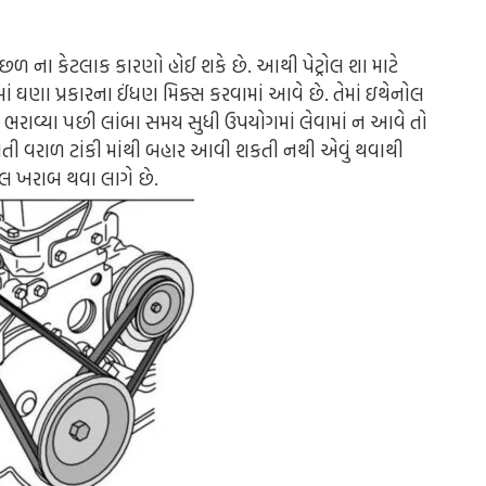
ળ ના કેટલાક કારણો હોઈ શકે છે. આથી પેટ્રોલ શા માટે
માં ઘણા પ્રકારના ઈંધણ મિક્સ કરવામાં આવે છે. તેમાં ઇથેનોલ
ોલ ભરાવ્યા પછી લાંબા સમય સુધી ઉપયોગમાં લેવામાં ન આવે તો
બનતી વરાળ ટાંકી માંથી બહાર આવી શકતી નથી એવું થવાથી
રોલ ખરાબ થવા લાગે છે.