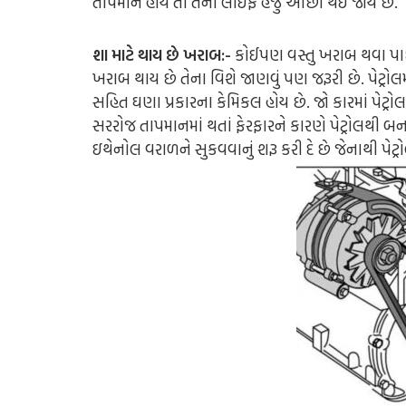
તાપમાન હોય તો તેની લાઈફ હજુ ઓછી થઈ જાય છે.
શા માટે થાય છે ખરાબ:-
કોઈપણ વસ્તુ ખરાબ થવા પાછ
ખરાબ થાય છે તેના વિશે જાણવું પણ જરૂરી છે. પેટ્રોલ
સહિત ઘણા પ્રકારના કેમિકલ હોય છે. જો કારમાં પેટ્ર
સરરોજ તાપમાનમાં થતાં ફેરફારને કારણે પેટ્રોલથી 
ઇથેનોલ વરાળને સુકવવાનું શરૂ કરી દે છે જેનાથી પેટ્