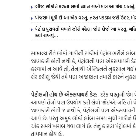
બીજા લોકોને મળતા સમયે ધ્યાન રાખો માત્ર આ પાંચ વાતનુ
પાંજરામાં મૂકી દો આ એક વસ્તુ, તરત પકડાય જશે ઉંદર, મોટ
પેટ્રોલ પુરાવતી વખતે ઝીરો પહેલા જોઈ લેજો આ વસ્તુ, નહિ 
ક્યાં રાખવું…
સામાન્ય રીતે લોકો ગાડીની ટાંકીમાં પેટ્રોલ ભરીને લ
જાણકારી હોતી નથી કે, પેટ્રોલની પણ એક્સપાયરી ડેટ 
કરવામાં ન આવે તો, તેનાથી એન્જિનને નુકસાન થઈ 
શેર કરીશું જેથી તમે પણ અજાણતા તમારી કારને નુકસ
પેટ્રોલની હોય છે એક્સપાયરી ડેટ:-
દરેક વસ્તુની જે
આપણે તેનો પણ ઉપયોગ કરી લેવો જોઈએ. નહિ તો પેટ્
જાણકારી હોતી જ નથી કે, પેટ્રોલની પણ એક્સપાયરી ડ
આવે છે. પરંતુ અમુક લોકો લાંબા સમય સુધી ગાડીને ઉપ
એક સમયે ખરાબ થવા લાગે છે. તેનું કારણ પેટ્રોલમા
તાપમાન હોય છે.