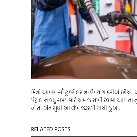
મિત્રો આપણે સૌ ટુ વ્હીલર નો ઉપયોગ કરીએ છીએ. અને
પેટ્રોલ ને વધુ સમય માટે એમ જ રાખી દેવામાં આવે તો
હો તો અંત સુધી આ લેખ જરૂરથી વાચી જુઓ.
RELATED POSTS