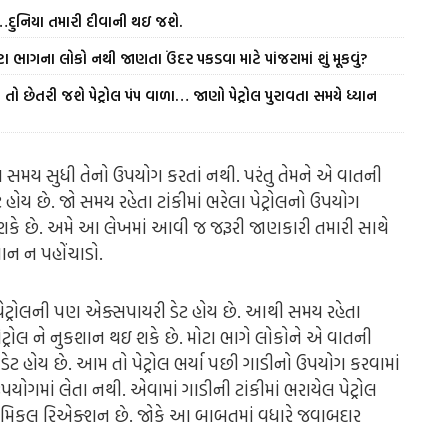
ં…દુનિયા તમારી દીવાની થઇ જશે.
ા ભાગના લોકો નથી જાણતા ઉંદર પકડવા માટે પાંજરામાં શું મૂકવું?
તો છેતરી જશે પેટ્રોલ પંપ વાળા… જાણો પેટ્રોલ પુરાવતા સમયે ધ્યાન
ાંબા સમય સુધી તેનો ઉપયોગ કરતાં નથી. પરંતુ તેમને એ વાતની
હોય છે. જો સમય રહેતા ટાંકીમાં ભરેલા પેટ્રોલનો ઉપયોગ
શકે છે. અમે આ લેખમાં આવી જ જરૂરી જાણકારી તમારી સાથે
ાન ન પહોંચાડો.
મ પેટ્રોલની પણ એક્સપાયરી ડેટ હોય છે. આથી સમય રહેતા
રોલ ને નુકશાન થઇ શકે છે. મોટા ભાગે લોકોને એ વાતની
ેટ હોય છે. આમ તો પેટ્રોલ ભર્યા પછી ગાડીનો ઉપયોગ કરવામાં
યોગમાં લેતા નથી. એવામાં ગાડીની ટાંકીમાં ભરાયેલ પેટ્રોલ
ં કેમિકલ રિએક્શન છે. જોકે આ બાબતમાં વધારે જવાબદાર