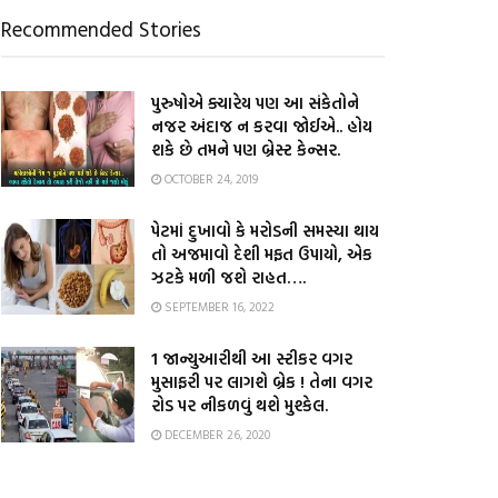
Recommended Stories
પુરુષોએ ક્યારેય પણ આ સંકેતોને
નજર અંદાજ ન કરવા જોઈએ.. હોય
શકે છે તમને પણ બ્રેસ્ટ કેન્સર.
OCTOBER 24, 2019
પેટમાં દુખાવો કે મરોડની સમસ્યા થાય
તો અજમાવો દેશી મફત ઉપાયો, એક
ઝટકે મળી જશે રાહત….
SEPTEMBER 16, 2022
1 જાન્યુઆરીથી આ સ્ટીકર વગર
મુસાફરી પર લાગશે બ્રેક ! તેના વગર
રોડ પર નીકળવું થશે મુશ્કેલ.
DECEMBER 26, 2020