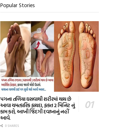
Popular Stories
પગના તળિયા ઘસવાથી શરીરમાં થાય છે
આવા ચમત્કારિક ફાયદા, ફક્ત 2 મિનિટ નું
કામ કરો, આખી જિંદગી દવાખાનું નહીં
આવે.
0 SHARES