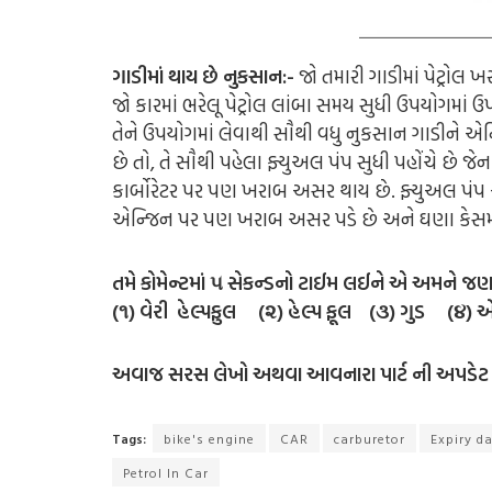
ગાડીમાં થાય છે નુકસાન:-
જો તમારી ગાડીમાં પેટ્રોલ 
જો કારમાં ભરેલૂ પેટ્રોલ લાંબા સમય સુધી ઉપયોગમાં 
તેને ઉપયોગમાં લેવાથી સૌથી વધુ નુકસાન ગાડીને એન્
છે તો, તે સૌથી પહેલા ફ્યુઅલ પંપ સુધી પહોંચે છે 
કાર્બોરેટર પર પણ ખરાબ અસર થાય છે. ફ્યુઅલ પંપ અને
એન્જિન પર પણ ખરાબ અસર પડે છે અને ઘણા કેસમાં
તમે કોમેન્ટમાં ૫ સેકન્ડનો ટાઈમ લઈને એ અમને જણ
(૧) વેરી હેલ્પફુલ (૨) હેલ્પ ફૂલ (૩) ગુડ (૪) 
અવાજ સરસ લેખો અથવા આવનારા પાર્ટ ની અપડેટ મ
Tags:
bike's engine
CAR
carburetor
Expiry da
Petrol In Car