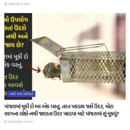
FEBRUARY 3, 2024
તથ્યો અને હકીકતો
પાંજરામાં મૂકી દો આ એક વસ્તુ, તરત પકડાય જશે ઉંદર, મોટા
ભાગના લોકો નથી જાણતા ઉંદર પકડવા માટે પાંજરામાં શું મૂકવું?
SEPTEMBER 26, 2023