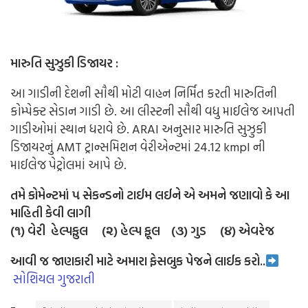
મારુતિ સુઝુકી ડિજાયર :
આ ગાડીની દેશની સૌથી મોટી વાહન નિર્મિત કરતી મારુતિની
કોમ્પેક્ટ સેડાન ગાડી છે. આ લીસ્ટની સૌથી વધુ માઈલેજ આપતી
ગાડીઓમાં સ્થાન ધરાવે છે. ARAI અનુસાર મારુતિ સુઝુકી
ડિજાયરનું AMT ટ્રાન્સમિશન વેરીએન્ટમાં 24.12 kmpl ની
માઈલેજ પેટ્રોલમાં આપે છે.
તમે કોમેન્ટમાં ૫ સેકન્ડનો ટાઈમ લઈને એ અમને જણાવો કે આ
માહિતી કેવી લાગી
(૧) વેરી હેલ્પફુલ (૨) હેલ્પ ફૂલ (૩) ગુડ (૪) એવરેજ
આવી જ જાણકારી માટે અમારા ફેસબુક પેજને લાઈક કરો..
સોશિયલ ગુજરાતી