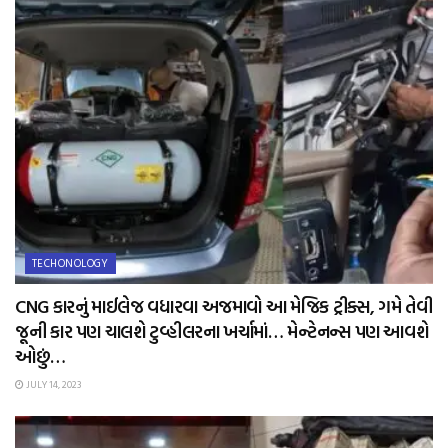
TECHONOLOGY
CNG કારનું માઈલેજ વધારવા અજમાવો આ મેજિક ટ્રીક્સ, ગમે તેવી
જૂની કાર પણ ચાલશે ટુવ્હીલરના ખર્ચામાં… મેન્ટેનન્સ પણ આવશે
ઓછું…
JULY 14, 2023