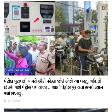
તથ્યો અને હકીકતો
પેટ્રોલ પુરાવતી વખતે ઝીરો પહેલા જોઈ લેજો આ વસ્તુ, નહિ તો
છેતરી જશે પેટ્રોલ પંપ વાળા… જાણો પેટ્રોલ પુરાવતા સમયે ધ્યાન
ક્યાં રાખવું…
JULY 19, 2023