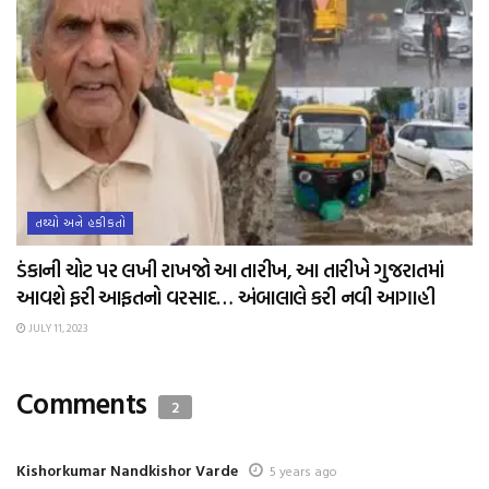
તથ્યો અને હકીકતો
ડંકાની ચોટ પર લખી રાખજો આ તારીખ, આ તારીખે ગુજરાતમાં
આવશે ફરી આફતનો વરસાદ… અંબાલાલે કરી નવી આગાહી
JULY 11, 2023
Comments
2
Kishorkumar Nandkishor Varde
5 years ago