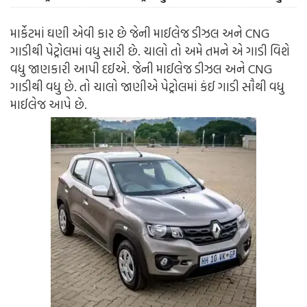
માર્કેટમાં ઘણી એવી કાર છે જેની માઈલેજ ડીઝલ અને CNG
ગાડીથી પેટ્રોલમાં વધુ સારી છે. ચાલો તો અમે તમને એ ગાડી વિશે
વધુ જાણકારી આપી દઈએ. જેની માઈલેજ ડીઝલ અને CNG
ગાડીથી વધુ છે. તો ચાલો જાણીએ પેટ્રોલમાં કંઈ ગાડી સૌથી વધુ
માઈલેજ આપે છે.