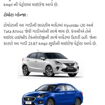
kmpl ની પેટ્રોલમાં માઈલેજ આપે છે.
ટોયોટા ગ્લેન્જા :
ટોયોટાની આ ગાડીની ભારતીય માર્કેટમાં Hyundai i20 અને
Tata Altroz જેવી ગાડીઓની સાથે થાય છે. કંપનીએ તેને
માઈલ્ડ હાઈબ્રીડ ટેકનોલોજીની સાથે માર્કેટમાં ઉતારી હતી. જેના
કારણે આ ગાડી 23.87 kmpl સુધીની માઈલેજ પેટ્રોલ આપે છે.