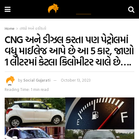
Home
તથ્યો અને હકીકતો
CNG અને ડીઝલ કરતા પણ પેટ્રોલમાં
વધુ માઈલેજ આપે છે આ 5 કાર, જાણો
1 લીટરમાં કેટલા કિલોમીટર ચાલે છે….
by
Social Gujarati
October 13, 2023
Reading Time: 1 min read