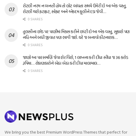
રોટલી નરમ ન બનતી હોય તો લોટ બાંધતા સમયે ઉમેરી દો આ એક વસ્તુ,
રોટલી થશે ફટાફટ, સોફ્ટ અને એકદમ ફૂલીને દડા જેવી…
0 SHARES
તુલસીના છોડ પર પાણીમાં મિક્સ કરીને છાંટી દો આ એક વસ્તુ, સુકાશે પણ
નહિ અને બધી જીવાત પણ ભાગી જશે. ઘરે જ બનાવો કીટનાશક…
0 SHARES
જાણો આ પારસમણિ જેવા શેર વિશે, 1 લાખના કરી દીધા સીધા જ 36 કરોડ
રૂપિયા… રોકાણકારોને બેઠા બેઠા કરી દીધા માલામાલ…
0 SHARES
We bring you the best Premium WordPress Themes that perfect for