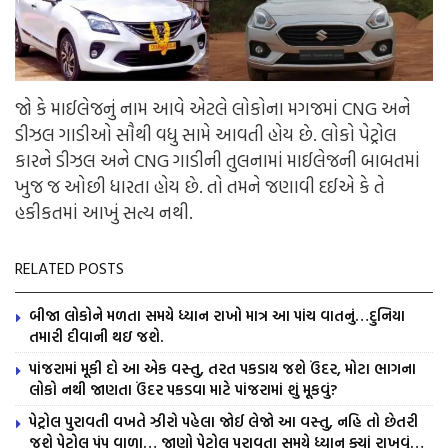
જો કે માઈલેજનું નામ આવે એટલે લોકોના મગજમાં CNG અને
ડીઝલ ગાડીઓ સૌથી વધુ સામે આવતી હોય છે. લોકો પેટ્રોલ
કારને ડીઝલ અને CNG ગાડીની તુલનામાં માઈલેજની બાબતમાં
ખુજ જ ઓછી ધારતા હોય છે. તો તમને જણાવી દઈએ કે તે
હકીકતમાં આખું સત્ય નથી.
RELATED POSTS
બીજા લોકોને મળતા સમયે ધ્યાન રાખો માત્ર આ પાંચ વાતનું…દુનિયા
તમારી દીવાની થઇ જશે.
પાંજરામાં મૂકી દો આ એક વસ્તુ, તરત પકડાય જશે ઉંદર, મોટા ભાગના
લોકો નથી જાણતા ઉંદર પકડવા માટે પાંજરામાં શું મૂકવું?
પેટ્રોલ પુરાવતી વખતે ઝીરો પહેલા જોઈ લેજો આ વસ્તુ, નહિ તો છેતરી
જશે પેટ્રોલ પંપ વાળા… જાણો પેટ્રોલ પુરાવતા સમયે ધ્યાન ક્યાં રાખવું…