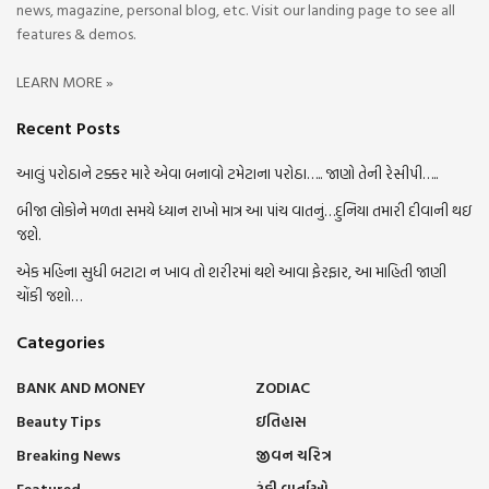
news, magazine, personal blog, etc. Visit our landing page to see all
features & demos.
LEARN MORE »
Recent Posts
આલું પરોઠાને ટક્કર મારે એવા બનાવો ટમેટાના પરોઠા….. જાણો તેની રેસીપી…..
બીજા લોકોને મળતા સમયે ધ્યાન રાખો માત્ર આ પાંચ વાતનું…દુનિયા તમારી દીવાની થઇ
જશે.
એક મહિના સુધી બટાટા ન ખાવ તો શરીરમાં થશે આવા ફેરફાર, આ માહિતી જાણી
ચોંકી જશો…
Categories
BANK AND MONEY
ZODIAC
Beauty Tips
ઇતિહાસ
Breaking News
જીવન ચરિત્ર
Featured
ટૂંકી વાર્તાઓ