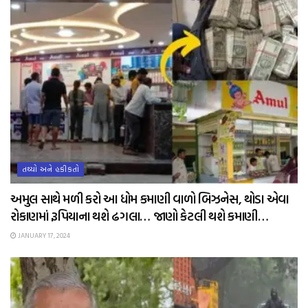
તથ્યો અને હકીકતો
અમુલ સાથે મળી કરો આ ધોમ કમાણી વાળો બિઝનેસ, થોડા એવા
રોકાણમાં રૂપિયાના થશે ઢગલા… જાણો કેટલી થશે કમાણી…
JANUARY 17, 2024