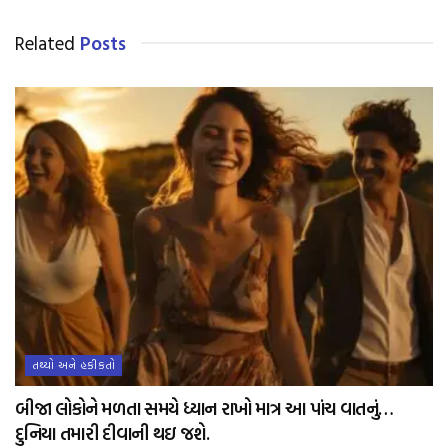
Related
Posts
તથ્યો અને હકીકતો
બીજા લોકોને મળતા સમયે ધ્યાન રાખો માત્ર આ પાંચ વાતનું…
દુનિયા તમારી દીવાની થઇ જશે.