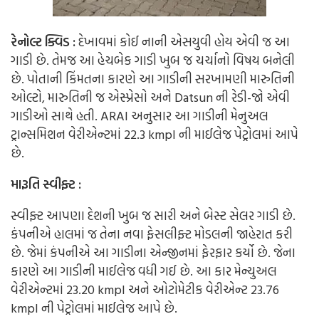
રેનોલ્ટ ક્વિડ :
દેખાવમાં કોઈ નાની એસયુવી હોય એવી જ આ
ગાડી છે. તેમજ આ હેચબેક ગાડી ખુબ જ ચર્ચાનો વિષય બનેલી
છે. પોતાની કિંમતના કારણે આ ગાડીની સરખામણી મારુતિની
ઓલ્ટો, મારુતિની જ એસ્પ્રેસો અને Datsun ની રેડી-જો એવી
ગાડીઓ સાથે હતી. ARAI અનુસાર આ ગાડીની મેનુઅલ
ટ્રાન્સમિશન વેરીએન્ટમાં 22.3 kmpl ની માઈલેજ પેટ્રોલમાં આપે
છે.
મારૂતિ સ્વીફ્ટ :
સ્વીફ્ટ આપણા દેશની ખુબ જ સારી અને બેસ્ટ સેલર ગાડી છે.
કંપનીએ હાલમાં જ તેના નવા ફેસલીફ્ટ મોડલની જાહેરાત કરી
છે. જેમાં કંપનીએ આ ગાડીના એન્જીનમાં ફેરફાર કર્યો છે. જેના
કારણે આ ગાડીની માઈલેજ વધી ગઈ છે. આ કાર મેન્યુઅલ
વેરીએન્ટમાં 23.20 kmpl અને ઓટોમેટીક વેરીએન્ટ 23.76
kmpl ની પેટ્રોલમાં માઈલેજ આપે છે.