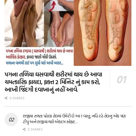
પગના તળિયા ઘસવાથી શરીરમાં થાય છે આવા
ચમત્કારિક ફાયદા, ફક્ત 2 મિનિટ નું કામ કરો,
આખી જિંદગી દવાખાનું નહીં આવે.
0 SHARES
ભજીયા તળતા પહેલા તેલમાં ઉમેરી દો આ 1 વસ્તુ, નહિ રહે તેલનું એક પણ
ટીપું અને ભજીયા થશે એકદમ સોફ્ટ…
0 SHARES