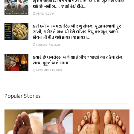
શું તમે જાણો છો કે પગમાં પહેરવામાં આવતા બુટ પણ બદલી
શકે છે નસીબ…. જાણો કંઈ રીતે….
APRIL 10, 2019
કરી લ્યો આ ચમત્કારિક બીજનું સેવન, વૃદ્ધાવસ્થાથી દૂર
રાખી, શરીરને બનાવી દેશે લોખંડ જેવું મજબૂત, જાણો
સેવનની રીત થશે ફાયદા જ ફાયદા…
FEBRUARY 28, 2025
ક્યારે છે ધનતેરસ અને ભાઈબીજ ? જાણો આ તહેવારોના
સાચા મુહુર્ત અને સમય.
NOVEMBER 10, 2020
Popular Stories