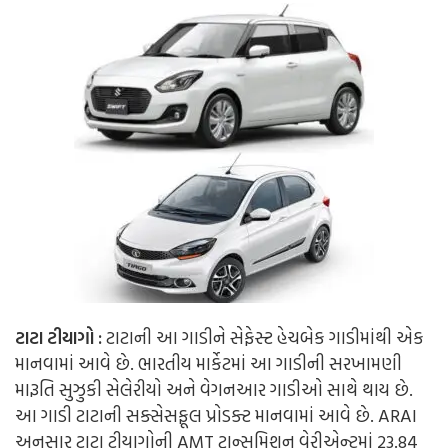
ટાટા ટીયાગો :
ટાટાની આ ગાડીને સેફેસ્ટ હેચબેક ગાડીમાંથી એક
માનવામાં આવે છે. ભારતીય માર્કેટમાં આ ગાડીની સરખામણી
મારૂતિ સુઝુકી સેલેરીયો અને વેગનઆર ગાડીઓ સાથે થાય છે.
આ ગાડી ટાટાની સક્સેસફૂલ પ્રોડક્ટ માનવામાં આવે છે. ARAI
અનુસાર ટાટા ટીયાગોની AMT ટ્રાન્સમિશન વેરીએન્ટમાં 23.84