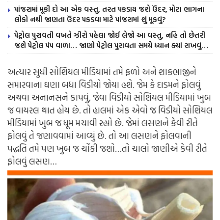
પાંજરામાં મૂકી દો આ એક વસ્તુ, તરત પકડાય જશે ઉંદર, મોટા ભાગના
લોકો નથી જાણતા ઉંદર પકડવા માટે પાંજરામાં શું મૂકવું?
પેટ્રોલ પુરાવતી વખતે ઝીરો પહેલા જોઈ લેજો આ વસ્તુ, નહિ તો છેતરી
જશે પેટ્રોલ પંપ વાળા… જાણો પેટ્રોલ પુરાવતા સમયે ધ્યાન ક્યાં રાખવું…
અત્યાર સુધી સોશિયલ મીડિયામાં તમે ફળો અને શાકભાજીને
સમારવાના ઘણા બધા વિડીયો જોયા હશે. જેમ કે દાડમને ફોલવું
અથવા અનાનસને કાપવું, જેવા વિડીયો સોશિયલ મીડિયામાં ખુબ
જ વાયરલ થાત હોય છે. તો હાલમાં એક એવો જ વિડીયો સોશિયલ
મીડિયામાં ખુબ જ ધૂમ મચાવી રહ્યો છે. જેમાં લસણને કેવી રીતે
ફોલવું તે જણાવવામાં આવ્યું છે. તો આ લસણને ફોલવાની
પદ્ધતિ તમે પણ ખુબ જ ચોંકી જશો…તો ચાલો જાણીએ કેવી રીતે
ફોલવું લસણ…