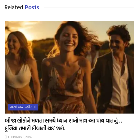
Related
Posts
તથ્યો અને હકીકતો
બીજા લોકોને મળતા સમયે ધ્યાન રાખો માત્ર આ પાંચ વાતનું…
દુનિયા તમારી દીવાની થઇ જશે.
FEBRUARY 3, 2024