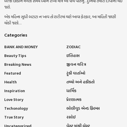
બીજા લોકોને મળતા સમયે ધ્યાન રાખો માત્ર આ પાંચ વાતનું…દુનિયા તમારી દીવાની થઇ
જશે.
એક મહિના સુધી બટાટા ન ખાવ તો શરીરમાં થશે આવા ફેરફાર, આ માહિતી જાણી
ચોંકી જશો…
Categories
BANK AND MONEY
ZODIAC
Beauty Tips
ઇતિહાસ
Breaking News
જીવન ચરિત્ર
Featured
ટૂંકી વાર્તાઓ
Health
તથ્યો અને હકીકતો
Inspiration
ધાર્મિક
Love Story
પ્રેરણાત્મક
Techonology
બોલીવુડ એન્ડ ફિલ્મ્સ
True Story
રસોઈ
Uncategorized
વેસ્ટ માંથી બેસ્ટ