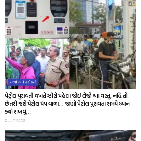
તથ્યો અને હકીકતો
પેટ્રોલ પુરાવતી વખતે ઝીરો પહેલા જોઈ લેજો આ વસ્તુ, નહિ તો
છેતરી જશે પેટ્રોલ પંપ વાળા… જાણો પેટ્રોલ પુરાવતા સમયે ધ્યાન
ક્યાં રાખવું…
JULY 19, 2023