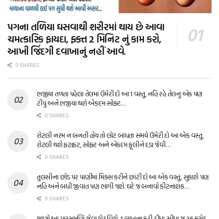
પગના તળિયા ઘસવાથી શરીરમાં થાય છે આવા
ચમત્કારિક ફાયદા, ફક્ત 2 મિનિટ નું કામ કરો,
આખી જિંદગી દવાખાનું નહીં આવે.
0 SHARES
ભજીયા તળતા પહેલા તેલમાં ઉમેરી દો આ 1 વસ્તુ, નહિ રહે તેલનું એક પણ
ટીપું અને ભજીયા થશે એકદમ સોફ્ટ…
0 SHARES
રોટલી નરમ ન બનતી હોય તો લોટ બાંધતા સમયે ઉમેરી દો આ એક વસ્તુ,
રોટલી થશે ફટાફટ, સોફ્ટ અને એકદમ ફૂલીને દડા જેવી…
0 SHARES
તુલસીના છોડ પર પાણીમાં મિક્સ કરીને છાંટી દો આ એક વસ્તુ, સુકાશે પણ
નહિ અને બધી જીવાત પણ ભાગી જશે. ઘરે જ બનાવો કીટનાશક…
0 SHARES
જાણો આ પારસમણિ જેવા શેર વિશે, 1 લાખના કરી દીધા સીધા જ 36 કરોડ