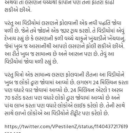
અથવા તો લસણને વચ્ચેથી કાપીને પણ તેના ફોતરા કાઢી
શકીએ છીએ.
પરંતુ આ વિડીયોમાં લસણને ફોલવાની એક નવી પદ્ધતિ જોવા
મળી છે. જેને તમે જોઇને એક જરૂર ટ્રાય કરશો. તે વિડીયોમાં એવું
દેખાય રહ્યું છે કે લસણની કળી વચ્ચે ચાકુને ખુંચાડીને ખેંચવાનું.
જેમાં ખુબ જ આસાનીથી આપણે લસણને ફોલી શકીએ છીએ.
આ રીતે ખુબ જ સામાન્ય છે અને આસન પણ છે. તેવું આ
વિડીયોમાં જોવા મળી રહ્યું છે.
પરંતુ મિત્રો એક સામાન્ય લસણ ફોલવાની રીતના આ વિડીયોને
ખુબ જ લોકો દ્વારા જોવામાં આવ્યો છે. લગભગ 24 મિલિયન કરતા
પણ વધારે વાર જોવામાં આવ્યો છે. 24 મિલિયન એટલે 1 અરબ
70 કરોડ કરતા પણ વધારે લોકો દ્વારા જોવામાં આવ્યો છે અને
પાંચ લાખ કરતા પણ વધારે લોકોએ લાઈક કરેલો છે. તેની સાથે
સાથે લાખો લોકોએ આ વિડીયોને રીટ્વીટ પણ કરેલો છે.
https://twitter.com/VPestilenZ/status/1140437217619