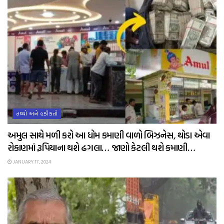
તથ્યો અને હકીકતો
અમુલ સાથે મળી કરો આ ધોમ કમાણી વાળો બિઝનેસ, થોડા એવા
રોકાણમાં રૂપિયાના થશે ઢગલા… જાણો કેટલી થશે કમાણી…
JANUARY 17, 2024