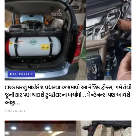
TECHONOLOGY
CNG કારનું માઈલેજ વધારવા અજમાવો આ મેજિક ટ્રીક્સ, ગમે તેવી
જૂની કાર પણ ચાલશે ટુવ્હીલરના ખર્ચામાં… મેન્ટેનન્સ પણ આવશે
ઓછું…
JULY 14, 2023