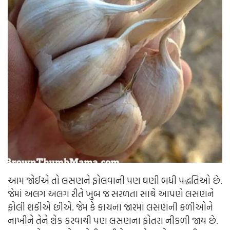
આમ જોઈએ તો લસણને ફોલવાની પણ ઘણી બધી પદ્ધતિઓ છે.
જેમાં અલગ અલગ રીતે ખુબ જ સરળતા સાથે આપણે લસણને
ફોલી શકીએ છીએ. જેમ કે કાચના જારમાં લસણની કળીઓને
નાખીને તેને શેક કરવાથી પણ લસણના ફોતરા નીકળી જાય છે.