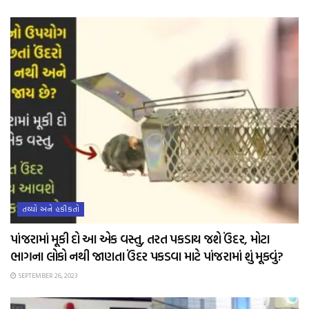
તથ્યો અને હકીકતો
પાંજરામાં મૂકી દો આ એક વસ્તુ, તરત પકડાય જશે ઉંદર, મોટા
ભાગના લોકો નથી જાણતા ઉંદર પકડવા માટે પાંજરામાં શું મૂકવું?
SEPTEMBER 26, 2023