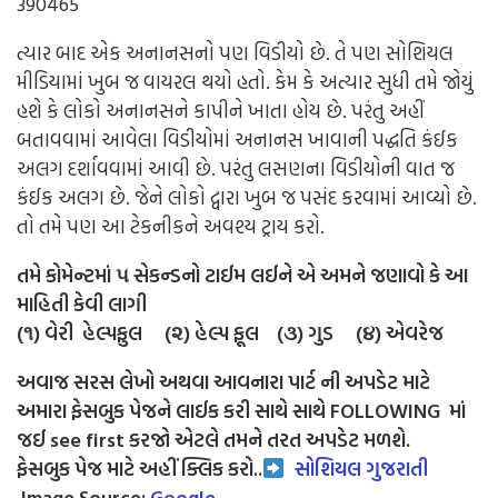
390465
ત્યાર બાદ એક અનાનસનો પણ વિડીયો છે. તે પણ સોશિયલ
મીડિયામાં ખુબ જ વાયરલ થયો હતો. કેમ કે અત્યાર સુધી તમે જોયું
હશે કે લોકો અનાનસને કાપીને ખાતા હોય છે. પરંતુ અહીં
બતાવવામાં આવેલા વિડીયોમાં અનાનસ ખાવાની પદ્ધતિ કંઈક
અલગ દર્શાવવામાં આવી છે. પરંતુ લસણના વિડીયોની વાત જ
કંઈક અલગ છે. જેને લોકો દ્વારા ખુબ જ પસંદ કરવામાં આવ્યો છે.
તો તમે પણ આ ટેકનીકને અવશ્ય ટ્રાય કરો.
તમે કોમેન્ટમાં ૫ સેકન્ડનો ટાઈમ લઈને એ અમને જણાવો કે આ
માહિતી કેવી લાગી
(૧) વેરી હેલ્પફુલ (૨) હેલ્પ ફૂલ (૩) ગુડ (૪) એવરેજ
અવાજ સરસ લેખો અથવા આવનારા પાર્ટ ની અપડેટ માટે
અમારા ફેસબુક પેજને લાઈક કરી સાથે સાથે FOLLOWING માં
જઈ see first કરજો એટલે તમને તરત અપડેટ મળશે.
ફેસબુક પેજ માટે અહીં ક્લિક કરો..
સોશિયલ ગુજરાતી
Image Source:
Google