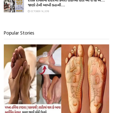
રોલ્સ રોયસમાં શહેરનો કચરો ઉઠાવ્યો હતો આ રાજા એ….
જાણો તેની આખી કહાની….
OCTOBER 14, 2018
Popular Stories