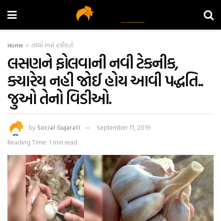
Home
તથ્યો અને હકીકતો
લસણને ફોલવાની નવી ટેકનીક,
ક્યારેય નહી જોઈ હોય આવી પદ્ધતિ..
જુઓ તેનો વિડીઓ.
by
Social Gujarati
September 11, 2019
Reading Time: 1 min read