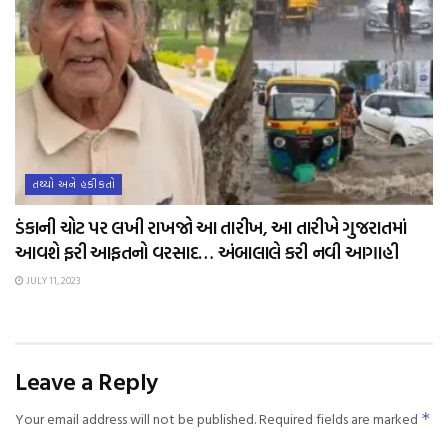
તથ્યો અને હકીકતો
ડંકાની ચોટ પર લખી રાખજો આ તારીખ, આ તારીખે ગુજરાતમાં
આવશે ફરી આફતનો વરસાદ… અંબાલાલે કરી નવી આગાહી
JULY 11, 2023
Leave a Reply
Your email address will not be published.
Required fields are marked
*