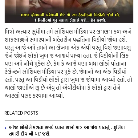
મિત્રો અત્યાર સુધીમાં તમે સોશિયલ મીડિયા પર લગભગ ફળ અને
શાકભાજીને સમારવાની બહેતરીન પદ્ધતિના વિડીયો જોયા હશે.
પરંતુ આજે અમે તમને આ લેખમાં એક એવી વસ્તુ વિશે જણાવશું
જેને જોઇને લોકો ખુબ જ આશ્વર્ય પામ્યા હતા. જે વિડીયોની લિંક
પણ અમે નીચે મુકેલ છે. કેમ કે આજે ઘણા બધા લોકો પોતાના
ટેલેન્ટને સોશિયલ મીડિયા પર મુકે છે. જેમાનો આ એક વિડીયો
હતો. પરંતુ આ વિડીયો લોકો દ્વારા ખુબ જ જોવામાં આવ્યો હતો. તો
ચાલો જાણીએ શું છે એવું તો એવીદીયોમાં કે લોકો દ્વારા તેને
આટલો પસંદ કરવામાં આવ્યો.
RELATED POSTS
બીજા લોકોને મળતા સમયે ધ્યાન રાખો માત્ર આ પાંચ વાતનું…દુનિયા
તમારી દીવાની થઇ જશે.