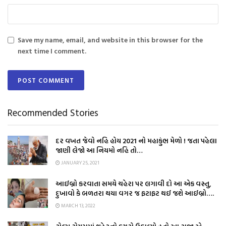
Save my name, email, and website in this browser for the
next time I comment.
Recommended Stories
દર વખત જેવો નહિ હોય 2021 નો મહાકુંભ મેળો ! જતા પહેલા
જાણી લેજો આ નિયમો નહિ તો…
JANUARY 25, 2021
આઈબ્રો કરવાતા સમયે ચહેરા પર લગાવી દો આ એક વસ્તુ,
દુખાવો કે બળતરા થયા વગર જ ફટાફટ થઈ જશે આઈબ્રો….
MARCH 13, 2022