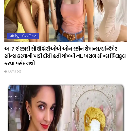
બોલીવુડ એન્ડ ફિલ્મ્સ
આ 7 સંસ્કારી સેલિબ્રિટીઓએ ઓન સ્ક્રીન રોમાન્સ/ઇન્ટિમેટ
સીન્સ કરવાની પાડી દીધી હતી ચોખ્ખી ના.. ખરાબ સીન્સ બિલકુલ
કરવા પસંદ નથી
JULY 5, 2021