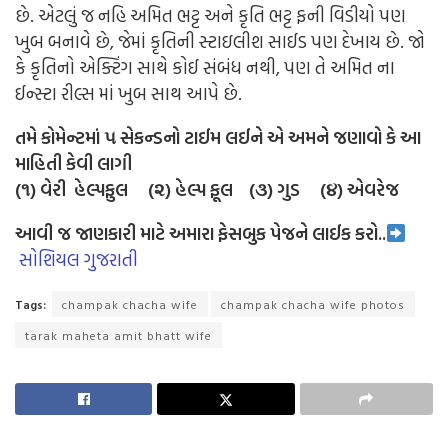
છે. એટલું જ નહિ અમિત ભટ્ટ અને કૃતિ ભટ્ટ ફની વિડીયો પણ
ખુબ બનાવે છે, જેમાં કૃતિની સ્ટાઇલીશ સાઈડ પણ દેખાય છે. જો
કે કૃતિનો એક્ટિંગ સાથે કોઈ સંબંધ નથી, પણ તે અમિત ના
ઈન્સ્ટા રીલ્સ માં ખુબ સાથ આપે છે.
તમે કોમેન્ટમાં ૫ સેકન્ડનો ટાઈમ લઈને એ અમને જણાવો કે આ
માહિતી કેવી લાગી
(૧) વેરી હેલ્પફુલ (૨) હેલ્પ ફૂલ (૩) ગુડ (૪) એવરેજ
આવી જ જાણકારી માટે અમારા ફેસબુક પેજને લાઈક કરો..
સોશિયલ ગુજરાતી
Tags:
champak chacha wife
champak chacha wife photos
tarak maheta amit bhatt wife