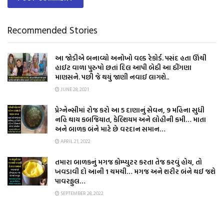
Recommended Stories
આ જોડીએ બનાવ્યો અનોખો વલ્ડ રેકોર્ડ. પસંદ હતા ઊંચી
હાઈટ વાળા પુરુષો છતાં દિલ આપી બેઠી આ ઠીંગણા
માણસને. પછી જે થયું જાણી નવાઈ લાગશે..
JUNE 28, 2021
પ્રેગ્નેન્સીમાં રોજ કરો આ 5 દાણાનું સેવન, 9 મહિના સુધી
નહિ થાય કબજિયાત, કેલ્શિયમ અને લોહીની કમી… માતા
અને બાળક બંને માટે છે વરદાન સમાન…
APRIL 21, 2022
તમારા બાળકનું મગજ કોમ્પ્યુટર કરતા તેજ કરવું હોય, તો
ખવડાવી દો આની 1 ચમચી… મગજ અને શરીર બંને થઈ જશે
પાવરફુલ…
SEPTEMBER 28, 2022