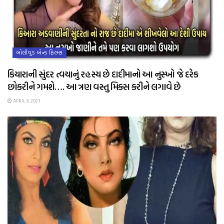
બોલીવુડ એન્ડ ફિલ્મ્સ
કિયારાની સુંદર ત્વચાનું રહસ્ય છે દાદીમાનો આ નુસ્ખો જે દરેક
છોકરીને ગમશે…. આ ત્રણ વસ્તુ મિક્સ કરીને લગાવે છે
APRIL 9, 2021