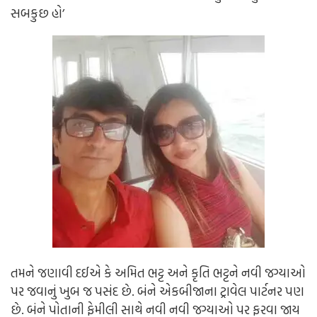
સબકુછ હો’
તમને જણાવી દઈએ કે અમિત ભટ્ટ અને કૃતિ ભટ્ટને નવી જગ્યાઓ
પર જવાનું ખુબ જ પસંદ છે. બંને એકબીજાના ટ્રાવેલ પાર્ટનર પણ
છે. બંને પોતાની ફેમીલી સાથે નવી નવી જગ્યાઓ પર ફરવા જાય