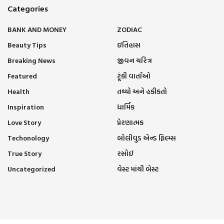
Categories
BANK AND MONEY
ZODIAC
Beauty Tips
ઇતિહાસ
Breaking News
જીવન ચરિત્ર
Featured
ટૂંકી વાર્તાઓ
Health
તથ્યો અને હકીકતો
Inspiration
ધાર્મિક
Love Story
પ્રેરણાત્મક
Techonology
બોલીવુડ એન્ડ ફિલ્મ્સ
True Story
રસોઈ
Uncategorized
વેસ્ટ માંથી બેસ્ટ