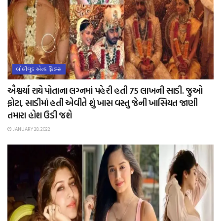
બોલીવુડ એન્ડ ફિલ્મ્સ
ઐશ્વર્યા રાયે પોતાના લગ્નમાં પહેરી હતી 75 લાખની સાડી. જુઓ
ફોટા, સાડીમાં હતી એવીતે શું ખાસ વસ્તુ જેની ખાસિયત જાણી
તમારા હોશ ઉડી જશે
JANUARY 28, 2022