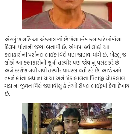
એટલું જ નહિ આ એકમાત્ર શો છે જેના દરેક કલાકારે લોકોના
દિલમાં પોતાની જગ્યા બનાવી છે. એવામાં હવે લોકો આ
કલાકારોની પર્સનલ લાઈફ વિશે પણ જાણવા માંગે છે. એટલું જ
લોકો આ કલાકારોની જૂની તસ્વીર પણ જોવાનું પસંદ કરે છે.
અને દરરોજ નવી નવી તસ્વીર વાયરલ થતી રહે છે. આજે અમે
તમને શોના બધાના ચાચા અને જેઠાલાલના પિતાજી ચંપકલાલ
ગડા ના જીવન વિશે જણાવીશું કે તેઓ રીયલ લાઈફમાં કેવા દેખાય
છે.