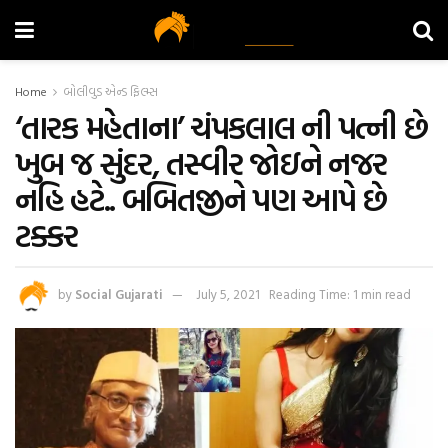
Home
બોલીવુડ એન્ડ ફિલ્મ્સ
‘તારક મહેતાના’ ચંપકલાલ ની પત્ની છે
ખુબ જ સુંદર, તસ્વીર જોઇને નજર
નહિ હટે.. બબિતજીને પણ આપે છે
ટક્કર
by
Social Gujarati
July 5, 2021
Reading Time: 1 min read