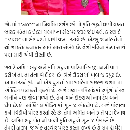
જો તમે TMKOC ના નિયમિત દર્શક છો તો કૃતિ ભટ્ટને ઘણી વખત
‘તારક મહેતા ક ઉલ્ટા ચશ્માં’ ના સેટ પર જરૂર જોઈ હશે. કારણ કે
TMKOC ના સેટ પર તે ઘણી વખત આવે છે. એટલું જ નહિ તેનો
શો ના દરેક કલાકાર સાથે સારા સંબંધ છે. તેની મહિલા મંડળ સાથે
પણ સારી એવી દોસ્તી છે.
જયારે અમિત ભટ્ટ અને કૃતિ ભટ્ટ ના પારિવારિક જીવનની વાત
કરીએ તો. તો તેના બે દીકરા છે. બંને દીકરાઓ ખુબ જ ક્યુટ છે.
અમિત અને કૃતિ નો એક પુત્ર તો ‘તારક મહેતા ક ઉલ્ટા ચશ્માં’ માં
એક્ટિંગ પણ કરી ચુક્યો છે. અને ઘણા એપિસોડમાં ટપ્પુંનો દોસ્ત
બનીને પણ જોવા મળ્યો છે. તેના બંને દીકરાઓ નામ દેવ અને
દીપ છે. દેવ સોશિયલ મીડિયામાં ખુબ જ એક્ટીવ છે. અને પોતાના
ફની વિડીયો પોસ્ટ કરતો રહે છે. તેમાં અમિત અને કૃતિ પણ દેખાય
છે. અમિત ભટ્ટ પોતાની પત્ની કૃતિ ભટ્ટ ને ખુબ જ પ્રેમ કરે છે.
તેમણે હાલમાં જ એક તસ્વીર પોસ્ટ કરતા લખ્યું છે કે ‘તુમ હી મેરી