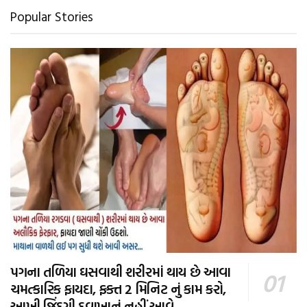
Popular Stories
પગના તળિયા ઘસવાથી શરીરમાં થાય છે આવા
ચમત્કારિક ફાયદા, ફક્ત 2 મિનિટ નું કામ કરો,
આખી જિંદગી દવાખાનું નહીં આવે.