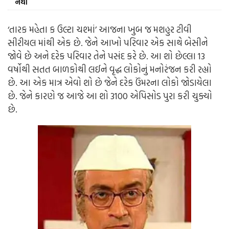
નથી
‘તારક મહેતા ક ઉલ્ટા ચશ્માં’ આજના ખુબ જ મશહુર ટીવી
સીરીયલ માંથી એક છે. જેને આખો પરિવાર એક સાથે બેસીને
જોવે છે અને દરેક પરિવાર તેને પસંદ કરે છે. આ શો છેલ્લા 13
વર્ષોથી સતત બાળકોથી લઈને વૃદ્ધ લોકોનું મનોરંજન કરી રહ્યો
છે. આ એક માત્ર એવો શો છે જેને દરેક ઉંમરના લોકો જોડાયેલા
છે. જેને કારણે જ આજે આ શો 3100 એપિસોડ પુરા કરી ચુક્યો
છે.