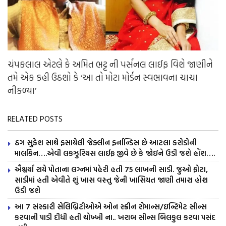
ચંપકલાલ એટલે કે અમિત ભટ્ટ ની પર્સનલ લાઈફ વિશે જાણીને
તમે એક કહી ઉઠશો કે ‘આ તો મોટા મોર્ડન સ્વભાવના ચાચા
નીકળ્યા’
RELATED POSTS
ઠગ સુકેશ સાથે ફસાયેલી જેક્લીન ફર્નાન્ડિસ છે આટલા કરોડોની
માલકિન….એવી લકઝુરિયસ લાઈફ જીવે છે કે જોઇને ઉડી જશે હોંશ….
ઐશ્વર્યા રાયે પોતાના લગ્નમાં પહેરી હતી 75 લાખની સાડી. જુઓ ફોટા,
સાડીમાં હતી એવીતે શું ખાસ વસ્તુ જેની ખાસિયત જાણી તમારા હોશ
ઉડી જશે
આ 7 સંસ્કારી સેલિબ્રિટીઓએ ઓન સ્ક્રીન રોમાન્સ/ઇન્ટિમેટ સીન્સ
કરવાની પાડી દીધી હતી ચોખ્ખી ના.. ખરાબ સીન્સ બિલકુલ કરવા પસંદ