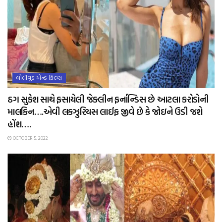
બોલીવુડ એન્ડ ફિલ્મ્સ
ઠગ સુકેશ સાથે ફસાયેલી જેક્લીન ફર્નાન્ડિસ છે આટલા કરોડોની
માલકિન….એવી લકઝુરિયસ લાઈફ જીવે છે કે જોઇને ઉડી જશે
હોંશ….
OCTOBER 5, 2022