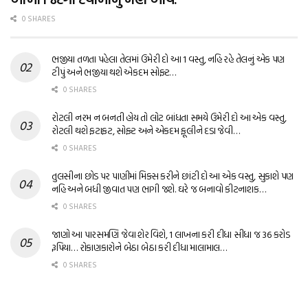
0 SHARES
ભજીયા તળતા પહેલા તેલમાં ઉમેરી દો આ 1 વસ્તુ, નહિ રહે તેલનું એક પણ
ટીપું અને ભજીયા થશે એકદમ સોફ્ટ…
0 SHARES
રોટલી નરમ ન બનતી હોય તો લોટ બાંધતા સમયે ઉમેરી દો આ એક વસ્તુ,
રોટલી થશે ફટાફટ, સોફ્ટ અને એકદમ ફૂલીને દડા જેવી…
0 SHARES
તુલસીના છોડ પર પાણીમાં મિક્સ કરીને છાંટી દો આ એક વસ્તુ, સુકાશે પણ
નહિ અને બધી જીવાત પણ ભાગી જશે. ઘરે જ બનાવો કીટનાશક…
0 SHARES
જાણો આ પારસમણિ જેવા શેર વિશે, 1 લાખના કરી દીધા સીધા જ 36 કરોડ
રૂપિયા… રોકાણકારોને બેઠા બેઠા કરી દીધા માલામાલ…
0 SHARES