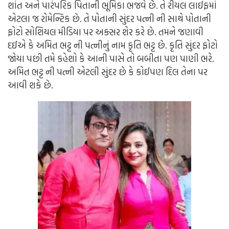
શાંત અને પારંપરિક પિતાની ભૂમિકા ભજવે છે. તે રીયલ લાઈફમાં
એટલા જ રોમેન્ટિક છે. તે પોતાની સુંદર પત્ની ની સાથે પોતાની
ફોટો સોશિયલ મીડિયા પર અક્સર શેર કરે છે. તમને જણાવી
દઈએ કે અમિત ભટ્ટ ની પત્નીનું નામ કૃતિ ભટ્ટ છે. કૃતિ સુંદર ફોટો
જોયા પછી તમે કહેશો કે આની પાસે તો બબીતા પણ પાણી ભરે.
અમિત ભટ્ટ ની પત્ની એટલી સુંદર છે કે કોઈપણ દિલ તેના પર
આવી શકે છે.