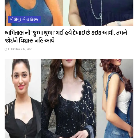
બોલીવુડ એન્ડ ફિલ્મ્સ
અમિતાભ ની ‘જુમ્મા ચુમ્મા’ ગર્લ હવે દેખાઈ છે કઈક આવી, તમને
જોઈને વિશ્વાસ નહિ આવે
FEBRUARY 17, 2021