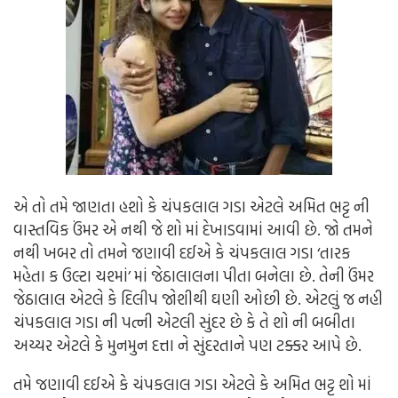
એ તો તમે જાણતા હશો કે ચંપકલાલ ગડા એટલે અમિત ભટ્ટ ની
વાસ્તવિક ઉંમર એ નથી જે શો માં દેખાડવામાં આવી છે. જો તમને
નથી ખબર તો તમને જણાવી દઈએ કે ચંપકલાલ ગડા ‘તારક
મહેતા ક ઉલ્ટા ચશ્માં’ માં જેઠાલાલના પીતા બનેલા છે. તેની ઉંમર
જેઠાલાલ એટલે કે દિલીપ જોશીથી ઘણી ઓછી છે. એટલું જ નહી
ચંપકલાલ ગડા ની પત્ની એટલી સુંદર છે કે તે શો ની બબીતા
અય્યર એટલે કે મુનમુન દત્તા ને સુંદરતાને પણ ટક્કર આપે છે.
તમે જણાવી દઈએ કે ચંપકલાલ ગડા એટલે કે અમિત ભટ્ટ શો માં