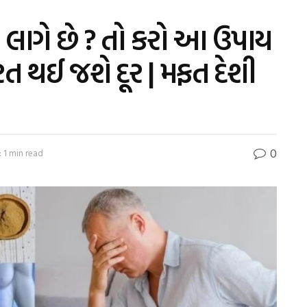
ે લાગે છે ? તો કરો આ ઉપાય
ત થઈ જશે દૂર | મફત દેશી
0
 1 min read