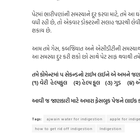
પેટમાં ભારીપણાંની સમસ્યાને દૂર કરવા માટે, તમે આ 
વધી રહી છે, તો એકવાર ડોક્ટરની સલાહ જરૂરથી લેવ
શકાય છે.
આમ તમે ગેસ, કબજિયાત અને એસીડીટીની સમસ્યાથી 
આ સમસ્યા દુર કરી શકો છો સાથે પેટ સાફ થવાથી તમે
તમે કોમેન્ટમાં ૫ સેકન્ડનો ટાઈમ લઈને એ અમને જણ
(૧) વેરી હેલ્પફુલ (૨) હેલ્પ ફૂલ (૩) ગુડ (૪) 
આવી જ જાણકારી માટે અમારા ફેસબુક પેજને લાઈક ક
Tags:
ajwain water for indigestion
apple for indig
how to get rid off indigestion
Indigestion