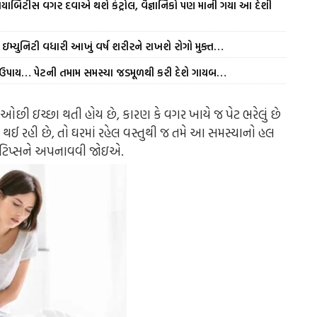
યાબિટીસ વગર દવાએ થશે કંટ્રોલ, વૈજ્ઞાનિકો પણ માની ગયા આ દેશી
ઇમ્યુનિટી વધારી આખું વર્ષ શરીરને રાખશે રોગો મુક્ત…
ળ ઉપાય… પેટની તમામ સમસ્યા જડમૂળથી કરી દેશે ગાયબ…
ી ઇચ્છા થતી હોય છે, કારણ કે વગર ખાયે જ પેટ ભરેલું છે
ા થઈ રહી છે, તો ઘરમાં રહેલ વસ્તુથી જ તમે આ સમસ્યાનો હલ
 ટિપ્સને અપનાવવી જોઇ
એ
.