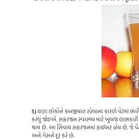
5)
ઘણા લોકોને કબજીયાત રહેવાના કારણે પેટમાં ભાર
કરવું જોઇ
એ
. સફરજન
સ્વાસ્થ્ય
માટે ખુબજ લાભકારી
થાય છે. આ સિવાય સફરજનમાં ફાઈબર હોય છે, જે પે
અને ગેસને દૂર કરે છે.