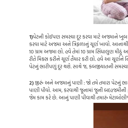
1)
પેટની કોઈપણ સમસ્યા દૂર કરવા માટે અજમાને ખુબ
કરવા માટે અજમા અને ત્રિફળાનું ચૂર્ણ ખાવો. આનાથી 
10 ગ્રામ અજમા લો. હવે તેમાં 10 ગ્રામ
સિંધાલુણ
મીઠું અ
રીતે મિક્સ કરીને ચૂર્ણ તૈયાર કરી લો. હવે આ ચૂર્
પેટનું ભારીપણું દૂર થશે. સાથે જ, કબજીયાતની સમસ્ય
2)
જીરું અને અજમાનું પાણી : જો તમે તમારા પેટનું ભા
પાણી પીવો. આમ, કરવાથી જૂનામાં જૂની બદહજમીની ફરિ
જેમ કામ કરે છે. આનું પાણી પીવાથી તમારું મેટાબોલ