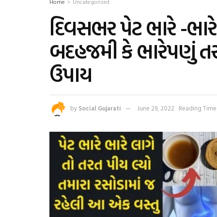
Home
Uncategorized
દિવસભર પેટ ભારે -ભાર
બદહજમી કે ભારેપણું તર
ઉપાય
by
Social Gujarati
June 29, 2022
Reading Time: