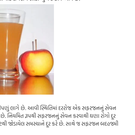
ીપણું લાગે છે. આવી સ્થિતિમાં દરરોજ એક સફરજનનું સેવન
 છે. નિયમિત રૂપથી સફરજનનું સેવન કરવાથી ઘણા રોગો દૂર
ટથી જોડાયેલ સમસ્યાને દૂર કરે છે. સાથે જ સફરજન બદહજમી