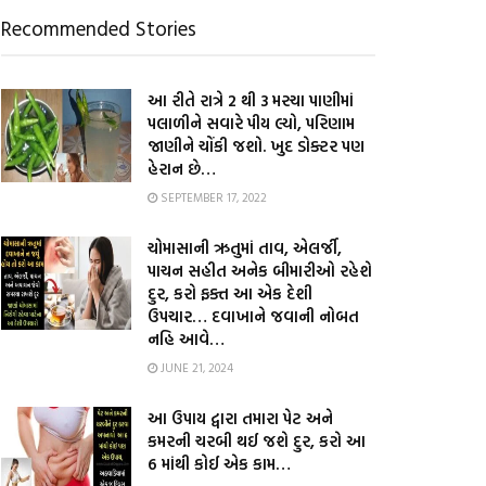
Recommended Stories
આ રીતે રાત્રે 2 થી 3 મરચા પાણીમાં
પલાળીને સવારે પીય લ્યો, પરિણામ
જાણીને ચોંકી જશો. ખુદ ડોક્ટર પણ
હેરાન છે…
SEPTEMBER 17, 2022
ચોમાસાની ઋતુમાં તાવ, એલર્જી,
પાચન સહીત અનેક બીમારીઓ રહેશે
દુર, કરો ફક્ત આ એક દેશી
ઉપચાર… દવાખાને જવાની નોબત
નહિ આવે…
JUNE 21, 2024
આ ઉપાય દ્વારા તમારા પેટ અને
કમરની ચરબી થઈ જશે દુર, કરો આ
6 માંથી કોઈ એક કામ…