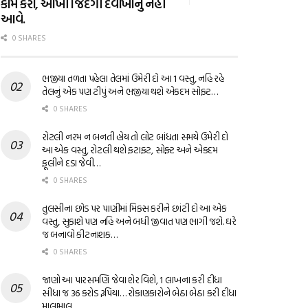
કામ કરો, આખી જિંદગી દવાખાનું નહીં
આવે.
0 SHARES
ભજીયા તળતા પહેલા તેલમાં ઉમેરી દો આ 1 વસ્તુ, નહિ રહે
તેલનું એક પણ ટીપું અને ભજીયા થશે એકદમ સોફ્ટ…
0 SHARES
રોટલી નરમ ન બનતી હોય તો લોટ બાંધતા સમયે ઉમેરી દો
આ એક વસ્તુ, રોટલી થશે ફટાફટ, સોફ્ટ અને એકદમ
ફૂલીને દડા જેવી…
0 SHARES
તુલસીના છોડ પર પાણીમાં મિક્સ કરીને છાંટી દો આ એક
વસ્તુ, સુકાશે પણ નહિ અને બધી જીવાત પણ ભાગી જશે. ઘરે
જ બનાવો કીટનાશક…
0 SHARES
જાણો આ પારસમણિ જેવા શેર વિશે, 1 લાખના કરી દીધા
સીધા જ 36 કરોડ રૂપિયા… રોકાણકારોને બેઠા બેઠા કરી દીધા
માલામાલ…