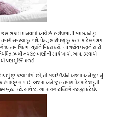
 જ લાભકારી માનવામાં આવે છે. ભરીપણાની સમસ્યાને દૂર
તમારી સમસ્યા દૂર થશે. પેટનું ભારીપણું દૂર કરવા માટે લગભગ
ને 10 ગ્રામ ત્રિફળા ચૂર્ણને મિક્સ કરો. આ ત્રણેય વસ્તુને સારી
ણને નિયમિત રૂપથી નવશેક પાણીની સાથે ખાવો. આમ, કરવાથી
ાથી પણ મુક્તિ મળશે.
રીપણું દૂર કરવા માંગો છો, તો સવારે ઉઠીને અજમા અને જીરાનું
યાદ દૂર થાય છે. અજમા અને જીરું તમારા પેટ માટે જાદુની
ીજ્મ બુસ્ટ થશે. સાથે જ, આ પાચન શક્તિને મજબૂત કરે છે.