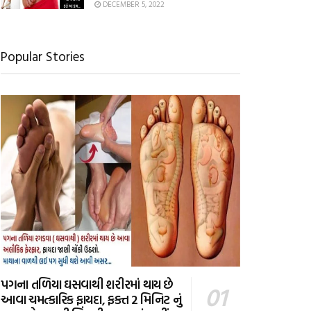
DECEMBER 5, 2022
Popular Stories
પગના તળિયા ઘસવાથી શરીરમાં થાય છે
આવા ચમત્કારિક ફાયદા, ફક્ત 2 મિનિટ નું