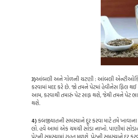
3)
આંબલી અને ગોળની ચટણી : આંબલી એન્ટીઓક્સિડેન
કરવામાં મદદ કરે છે. જો તમને પેટમાં હેવીનેસ ફિલ 
આમ, કરવાથી તમારું પેટ સાફ થશે, જેથી તમને પેટ 
થશે.
4)
કબજીયાતની સમસ્યાને દૂર કરવા માટે તમે ખાવા
લો. હવે આમાં એક ચમચી સોડા નાખો. પાણીમાં સોડાને
પેટની સમસ્યામાં રાહત મળશે. પેટની સમસ્યાને દૂર 