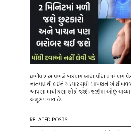
ઘણીવાર આપણને કાંઇપણ ખાધા-પીધા વગર પણ પેટ ભાર
નાનપણથી લઈને અત્યાર સુધી આપણને એ
શી
ખવવા
આપણાં માથી ઘણા લોકો જલ્દી-જલ્દીમાં ઓછું ચાવ્યા
અનુભવ થાય છે.
RELATED POSTS