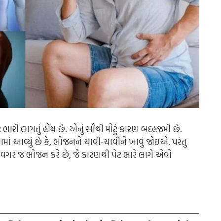
ી લાગતું હોય છે. એનું સૌથી મોટું કારણ બદહજમી છે.
માં આવ્યું છે કે, ભોજનને ચાવી-ચાવીને ખાવું જોઇ
એ
. પરંતુ
 વગર જ ભોજન કરે છે, જે કારણથી પેટ ભારે લાગે એવો