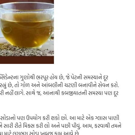
્ટના ગુણોથી ભરપૂર હોય છે, જે પેટની સમસ્યાને દૂર
થઈ રહ્યું છે, તો ગોળ અને આંબલીની ચટણી બનાવીને સેવન કરો.
ભારી નહીં લાગે. સાથે જ, આનાથી કબજીયાતની સમસ્યા પણ દૂર
ના સોડાનો પણ ઉપયોગ કરી શકો છો. આ માટે એક ગ્લાસ પાણી
 સારી રીતે મિક્સ કરી લો અને પછી પીવું. આમ, કરવાથી તમને
કરવા માટે લગભગ સોડા ખુબજ કામ આવે છે.