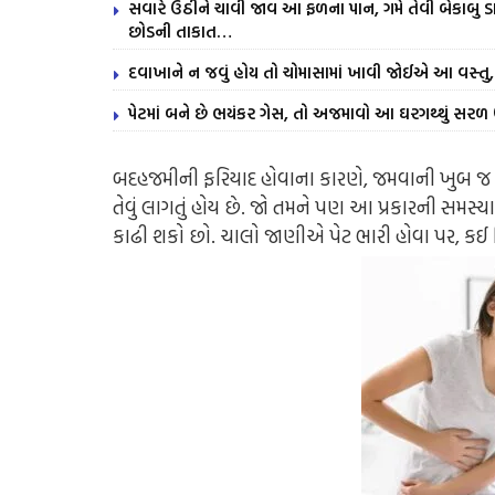
સવારે ઉઠીને ચાવી જાવ આ ફળના પાન, ગમે તેવી બેકાબુ ડા
છોડની તાકાત…
દવાખાને ન જવું હોય તો ચોમાસામાં ખાવી જોઈએ આ વસ્તુ, 
પેટમાં બને છે ભયંકર ગેસ, તો અજમાવો આ ઘરગથ્થું સર
બદહજમીની ફરિયાદ હોવાના કારણે, જમવાની ખુબ જ ઓછ
તેવું લાગતું હોય છે. જો તમને પણ આ પ્રકારની સમસ્ય
કાઢી શકો છો. ચાલો જાણીએ પેટ ભારી હોવા પર, કઈ