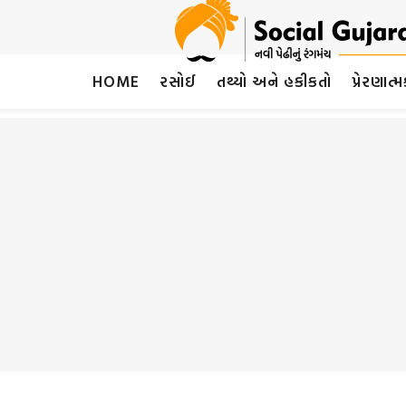
HOME
રસોઈ
તથ્યો અને હકીકતો
પ્રેરણાત્