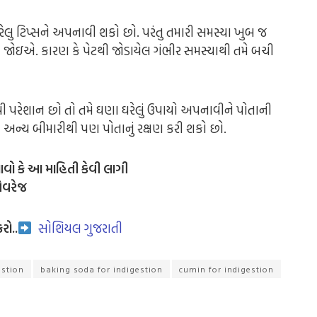
ઘરેલુ ટિપ્સને અપનાવી શકો છો. પરંતુ તમારી સમસ્યા ખુબ જ
ી જોઇ
એ
. કારણ કે પેટથી જોડાયેલ ગંભીર સમસ્યાથી તમે બચી
પરેશાન છો તો તમે ઘણા ઘરેલું ઉપાયો અપનાવીને પોતાની
 અન્ય બીમારીથી પણ પોતાનું રક્ષણ કરી શકો છો.
ાવો કે આ માહિતી કેવી લાગી
એવરેજ
રો..
સોશિયલ ગુજરાતી
estion
baking soda for indigestion
cumin for indigestion