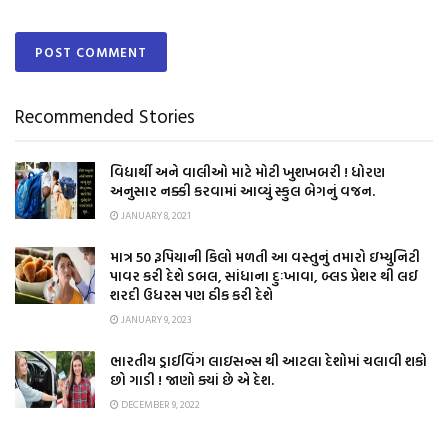
Recommended Stories
વિદ્યાર્થી અને વાલીઓ માટે મોટી ખુશખબરી ! ધોરણ
અનુસાર નક્કી કરવામાં આવ્યું સ્કુલ બેગનું વજન.
JANUARY 8, 2021
માત્ર 50 રૂપિયાની કિલો મળતી આ વસ્તુનું તમારો ઇમ્યુનિટી
પાવર કરી દેશે ડબલ, સાંધાના દુઃખાવા, બ્લડ પ્રેશર થી લઈ
શરદી ઉધરસ પણ ઠીક કરી દેશે
JANUARY 9, 2023
ભારતીય ડ્રાઈવિંગ લાઇસન્સ થી આટલા દેશોમાં ચલાવી શકો
છો ગાડી ! જાણો ક્યાં છે એ દેશ.
DECEMBER 9, 2022