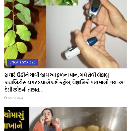
UNCATEGORIZED
સવારે ઉઠીને ચાવી જાવ આ ફળના પાન, ગમે તેવી બેકાબુ
ડાયાબિટીસ વગર દવાએ થશે કંટ્રોલ, વૈજ્ઞાનિકો પણ માની ગયા આ
દેશી છોડની તાકાત…
JULY 2, 2024