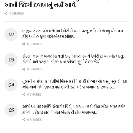
આખી જિંદગી દવાખાનું નહીં આવે.
0 SHARES
ભજીયા તળતા પહેલા તેલમાં ઉમેરી દો આ 1 વસ્તુ, નહિ રહે તેલનું એક પણ
ટીપું અને ભજીયા થશે એકદમ સોફ્ટ…
0 SHARES
રોટલી નરમ ન બનતી હોય તો લોટ બાંધતા સમયે ઉમેરી દો આ એક વસ્તુ,
રોટલી થશે ફટાફટ, સોફ્ટ અને એકદમ ફૂલીને દડા જેવી…
0 SHARES
તુલસીના છોડ પર પાણીમાં મિક્સ કરીને છાંટી દો આ એક વસ્તુ, સુકાશે પણ
નહિ અને બધી જીવાત પણ ભાગી જશે. ઘરે જ બનાવો કીટનાશક…
0 SHARES
જાણો આ પારસમણિ જેવા શેર વિશે, 1 લાખના કરી દીધા સીધા જ 36 કરોડ
રૂપિયા… રોકાણકારોને બેઠા બેઠા કરી દીધા માલામાલ…
0 SHARES