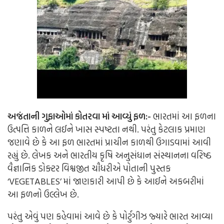
અજંતાની ગુફાઓમાં કોતરવા માં આવ્યું ફળ:-
ભારતમાં આ ફળના
ઉત્પત્તિ કાળને લઈને ખાસ સ્પષ્ટતા નથી. પરંતુ કેટલાક પ્રમાણ
જણાવે છે કે આ ફળ ભારતમાં પ્રાચીન કાળથી ઉગાડવામાં આવી
રહ્યું છે. લેખક અને ભારતીય કૃષિ અનુસંધાન સંસ્થાનના વરિષ્ઠ
વૈજ્ઞાનિક ડોક્ટર વિશ્વજીત ચૌધરીએ પોતાની પુસ્તક
‘VEGETABLES’ માં જાણકારી આપી છે કે આઈને અકબરીમાં
આ ફળનો ઉલ્લેખ છે.
પરંતુ એવું પણ કહેવામાં આવે છે કે પોર્ટુગીઝ જ્યારે ભારત આવ્યા