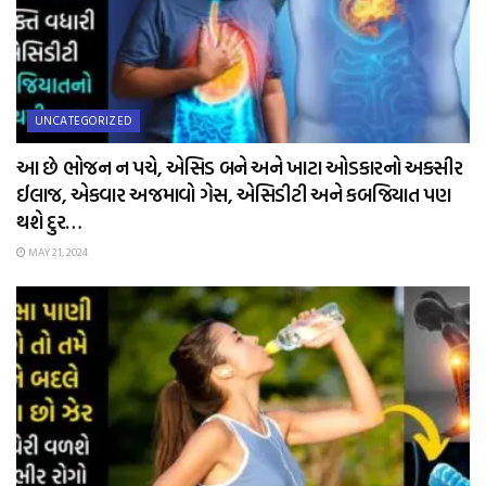
UNCATEGORIZED
આ છે ભોજન ન પચે, એસિડ બને અને ખાટા ઓડકારનો અકસીર
ઈલાજ, એકવાર અજમાવો ગેસ, એસિડીટી અને કબજિયાત પણ
થશે દુર…
MAY 21, 2024