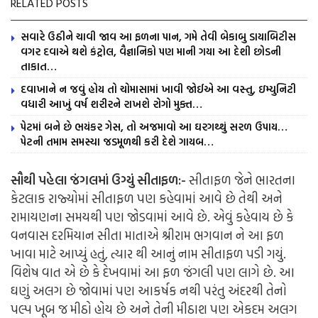
RELATED POSTS
સવારે ઉઠીને ચાવી જાવ આ ફળના પાન, ગમે તેવી બેકાબુ ડાયાબિટીસ
વગર દવાએ થશે કંટ્રોલ, વૈજ્ઞાનિકો પણ માની ગયા આ દેશી છોડની
તાકાત…
દવાખાને ન જવું હોય તો ચોમાસામાં ખાવી જોઈએ આ વસ્તુ, ઇમ્યુનિટી
વધારી આખું વર્ષ શરીરને રાખશે રોગો મુક્ત…
પેટમાં બને છે ભયંકર ગેસ, તો અજમાવો આ ઘરગથ્થું સરળ ઉપાય…
પેટની તમામ સમસ્યા જડમૂળથી કરી દેશે ગાયબ…
સૌથી પહેલા જંગલમાં ઉગ્યું સીતાફળ:-
સીતાફળ જેને ભારતના
કેટલાક રાજ્યોમાં સીતાફળ પણ કહેવામાં આવે છે તેથી અને
રામાયણના સમયથી પણ જોડવામાં આવે છે. એવું કહેવાય છે કે
વનવાસ દરમિયાન સીતા માતાએ શ્રીરામ ભગવાન ને આ ફળ
ખાવા માટે આપ્યું હતું, ત્યાર થી આનું નામ સીતાફળ પડી ગયું.
વિશેષ વાત એ છે કે દેખવામાં આ ફળ જંગલી પણ લાગે છે. આ
ઘણું અલગ છે જોવામાં પણ આકર્ષક નથી પરંતુ અંદરથી તેનો
પલ્પ ખૂબ જ મીઠો હોય છે અને તેની મીઠાશ પણ એકદમ અલગ