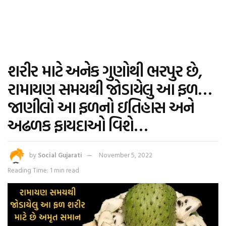
શરીર માટે અનેક ગુણોથી ભરપુર છે,
રામાયણ સમયથી જોડાયેલુ આ ફળ…
જાણીલો આ ફળનો ઇતિહાસ અને
અઢળક ફાયદાઓ વિશે…
by
Social Gujarati
November 5, 2022
Reading Time: 1 min read