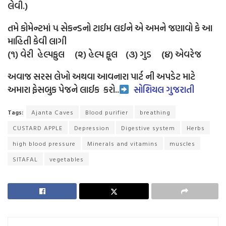
લેવી.)
તમે કોમેન્ટમાં ૫ સેકન્ડનો ટાઈમ લઈને એ અમને જણાવો કે આ
માહિતી કેવી લાગી
(૧) વેરી હેલ્પફુલ (૨) હેલ્પ ફૂલ (૩) ગુડ (૪) એવરેજ
અવાજ સરસ લેખો અથવા આવનારા પાર્ટ ની અપડેટ માટે
અમારા ફેસબુક પેજને લાઈક
કરો..
સોશિયલ ગુજરાતી
Tags:
Ajanta Caves
Blood purifier
breathing
CUSTARD APPLE
Depression
Digestive system
Herbs
high blood pressure
Minerals and vitamins
muscles
SITAFAL
vegetables