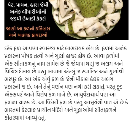
દરેક ફળ આપણા સ્વાસ્થ્ય માટે લાભદાયક હોય છે. ફળમાં અનેક
પ્રકારના પોષક તત્વો અને ગુણો હાજર હોય છે. આવા ફળોમાં
એક સીતાફળનું નામ સામેલ છે જે જોવામાં ઘણું જ અલગ અને
વિચિત્ર દેખાય છે પરંતુ ખાવામાં એટલું જ સ્વાદિષ્ટ અને ગુણોથી
ભરપૂર છે. આ એક એવું ફળ છે જેની મીઠાશ કંઈક અલગ
પ્રકારની જ છે. અને તેનું વર્ણન પણ નથી કરી શકાતું. પરંતુ ફૂડ
એક્સપર્ટ આને વિશેષ ફળ માને છે. આયુર્વેદાચાર્ય પણ આ
ફળના ચાહક છે. આ વિદેશી ફળ છે પરંતુ આશ્ચર્યની વાત એ છે કે
ભારતમાં કેટલાક પ્રાચીન મંદિરો અને ગુફાઓમાં સીતાફળને
કોતરવામાં આવ્યું હતું.