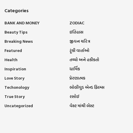
Categories
BANK AND MONEY
ZODIAC
Beauty Tips
ઇતિહાસ
Breaking News
જીવન ચરિત્ર
Featured
ટૂંકી વાર્તાઓ
Health
તથ્યો અને હકીકતો
Inspiration
ધાર્મિક
Love Story
પ્રેરણાત્મક
Techonology
બોલીવુડ એન્ડ ફિલ્મ્સ
True Story
રસોઈ
Uncategorized
વેસ્ટ માંથી બેસ્ટ