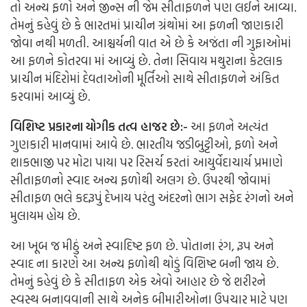
તો અન્ય ફળો અને જીન્સ ની જેમ સીતાફળને પણ લઈને આવ્યા.
તેમનું કહેવું છે કે ભારતમાં પ્રાચીન ગ્રંથોમાં આ ફળની જાણકારી
જોવા નથી મળતી.
આશ્ચર્યની વાત એ છે કે અજંતા ની ગુફાઓમાં
આ ફળને કોતરવા માં આવ્યું છે. તેના સિવાય મથુરાના કેટલાક
પ્રાચીન મંદિરોમાં દેવતાઓની મૂર્તિઓ સાથે સીતાફળને અંકિત
કરવામાં આવ્યું છે.
વિશિષ્ટ પ્રકારના યોગીક તત્વ હાજર છે:-
આ ફળને અત્યંત
ગુણકારી માનવામાં આવે છે. ભારતીય જડીબુટ્ટીઓ, ફળો અને
શાકભાજી પર મોટા પાયા પર રિસર્ચ કરતાં આયુર્વેદાચાર્ય પ્રમાણે
સીતાફળનો સ્વાદ અન્ય ફળોથી અલગ છે. ઉપરથી જોવામાં
સીતાફળ ભલે કદરૂપું દેખાય પરંતુ અંદરનો ભાગ સફેદ રંગનો અને
મુલાયમ હોય છે.
આ ખૂબ જ મીઠું અને સ્વાદિષ્ટ ફળ છે. પોતાના રંગ, રૂપ અને
સ્વાદ ના કારણે આ અન્ય ફળોથી થોડું વિશિષ્ટ બની જાય છે.
તેમનું કહેવું છે કે સીતાફળ એક એવો આહાર છે જે શરીરને
સ્વસ્થ બનાવવાની સાથે અનેક બીમારીઓના ઉપચાર માટે પણ