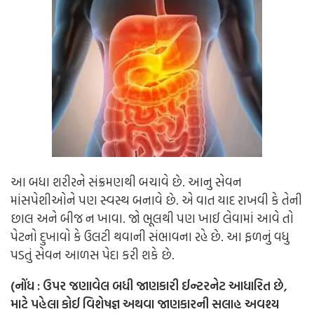
આ બધા શરીરને સંક્રમણથી બચાવે છે. આનુ સેવન
માંસપેશીઓને પણ સ્વસ્થ બનાવે છે. એ વાત યાદ રાખવી કે તેની
છાલ અને બીજ ન ખાવા. જો ભૂલથી પણ ખાઈ લેવામાં આવે તો
પેટનો દુખાવો કે ઉલટી થવાની સંભાવના રહે છે. આ ફળનું વધુ
પડતું સેવન આળસ પેદા કરી શકે છે.
(નોંધ : ઉપર જણાવેલ બધી જાણકારી ઈન્ટરનેટ આધારિત છે,
માટે પહેલા કોઈ વિશેષજ્ઞ અથવા જાણકારની સલાહ અવશ્ય