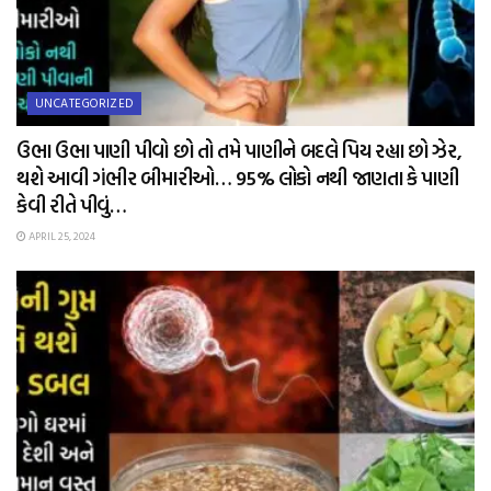
UNCATEGORIZED
ઉભા ઉભા પાણી પીવો છો તો તમે પાણીને બદલે પિય રહ્યા છો ઝેર,
થશે આવી ગંભીર બીમારીઓ… 95% લોકો નથી જાણતા કે પાણી
કેવી રીતે પીવું…
APRIL 25, 2024