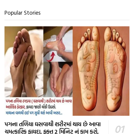
Popular Stories
પગના તળિયા ઘસવાથી શરીરમાં થાય છે આવા
ચમત્કારિક ફાયદા, ફક્ત 2 મિનિટ નું કામ કરો,