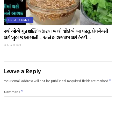
UNCATEGORIZED
સ્ત્રીઓએ ગુપ્ત શક્તિ વધારવા ખાવી જોઈએ આ વસ્તુ, પ્રેગનેન્સી
થશે ખુબ જ આસાની… અને બાળક પણ થશે હેલ્દી…
JULY 11, 2023
Leave a Reply
Your email address will not be published.
Required fields are marked
*
Comment
*