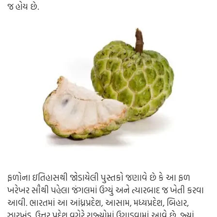
જ હોય છે.
ફળોના ઇતિહાસથી જોડાયેલી પુસ્તકો જણાવે છે કે આ ફળ
ખરેખર સૌથી પહેલા જંગલમાં ઉગ્યું અને ત્યારબાદ જ ખેતી કરવા
આવી. ભારતમાં આ આંધ્રપ્રદેશ, આસામ, મધ્યપ્રદેશ, બિહાર,
ઝારખંડ, ઉત્તર પ્રદેશ વગેરે રાજ્યોમાં ઉગાડવામાં આવે છે. જ્યાં