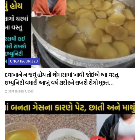
UNCATEGORIZED
દવાખાને ન જવું હોય તો ચોમાસામાં ખાવી જોઈએ આ વસ્તુ,
ઇમ્યુનિટી વધારી આખું વર્ષ શરીરને રાખશે રોગો મુક્ત…
SEPTEMBER 7, 2023