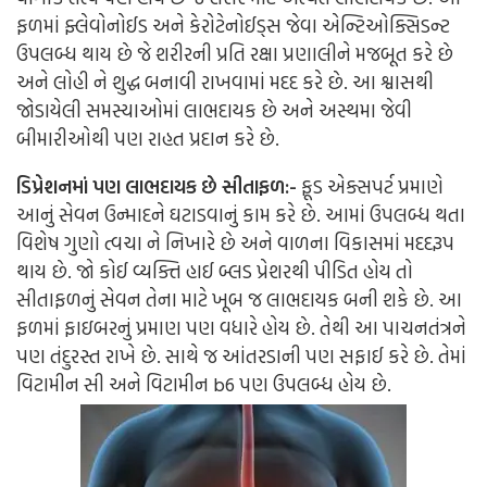
ફળમાં ફ્લેવોનોઈડ અને કેરોટેનોઈડ્સ જેવા એન્ટિઓક્સિડન્ટ
ઉપલબ્ધ થાય છે જે શરીરની પ્રતિ રક્ષા પ્રણાલીને મજબૂત કરે છે
અને લોહી ને શુદ્ધ બનાવી રાખવામાં મદદ કરે છે. આ શ્વાસથી
જોડાયેલી સમસ્યાઓમાં લાભદાયક છે અને અસ્થમા જેવી
બીમારીઓથી પણ રાહત પ્રદાન કરે છે.
ડિપ્રેશનમાં પણ લાભદાયક છે સીતાફળ:-
ફૂડ એક્સપર્ટ પ્રમાણે
આનું સેવન ઉન્માદને ઘટાડવાનું કામ કરે છે. આમાં ઉપલબ્ધ થતા
વિશેષ ગુણો ત્વચા ને નિખારે છે અને વાળના વિકાસમાં મદદરૂપ
થાય છે. જો કોઈ વ્યક્તિ હાઈ બ્લડ પ્રેશરથી પીડિત હોય તો
સીતાફળનું સેવન તેના માટે ખૂબ જ લાભદાયક બની શકે છે. આ
ફળમાં ફાઇબરનું પ્રમાણ પણ વધારે હોય છે. તેથી આ પાચનતંત્રને
પણ તંદુરસ્ત રાખે છે. સાથે જ આંતરડાની પણ સફાઈ કરે છે. તેમાં
વિટામીન સી અને વિટામીન b6 પણ ઉપલબ્ધ હોય છે.