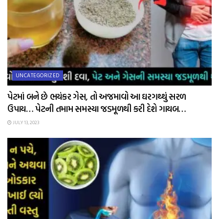
UNCATEGORIZED
પેટમાં બને છે ભયંકર ગેસ, તો અજમાવો આ ઘરગથ્થું સરળ
ઉપાય… પેટની તમામ સમસ્યા જડમૂળથી કરી દેશે ગાયબ…
JULY 13, 2023