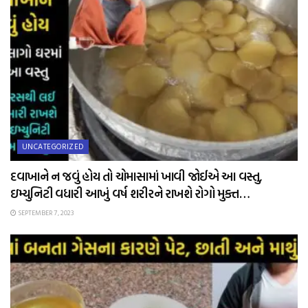
UNCATEGORIZED
દવાખાને ન જવું હોય તો ચોમાસામાં ખાવી જોઈએ આ વસ્તુ,
ઇમ્યુનિટી વધારી આખું વર્ષ શરીરને રાખશે રોગો મુક્ત…
SEPTEMBER 7, 2023