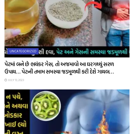
UNCATEGORIZED
પેટમાં બને છે ભયંકર ગેસ, તો અજમાવો આ ઘરગથ્થું સરળ
ઉપાય… પેટની તમામ સમસ્યા જડમૂળથી કરી દેશે ગાયબ…
JULY 13, 2023