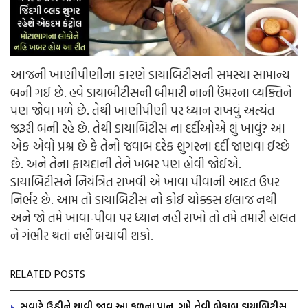
આજની ખાણીપીણીના કારણે ડાયાબિટીસની સમસ્યા સામાન્ય
બની ગઈ છે. હવે ડાયાબીટીસની બીમારી નાની ઉંમરના વ્યક્તિને
પણ જોવા મળે છે. તેથી ખાણીપીણી પર ધ્યાન રાખવું અત્યંત
જરૂરી બની રહે છે. તેથી ડાયાબિટીસ ના દર્દીઓએ શું ખાવું? આ
એક એવો પ્રશ્ન છે કે તેનો જવાબ દરેક શુગરના દર્દી જાણવા ઈચ્છે
છે. અને તેના ફાયદાની તેને ખબર પણ હોવી જોઈએ.
ડાયાબિટીસને નિયંત્રિત રાખવી એ ખાવા પીવાની આદત ઉપર
નિર્ભર છે. આમ તો ડાયાબિટીસ નો કોઈ ચોક્કસ ઈલાજ નથી
અને જો તમે ખાવા-પીવા પર ધ્યાન નહીં રાખો તો તમે તમારી હાલત
ને ગંભીર થતાં નહીં બચાવી શકો.
RELATED POSTS
સવારે ઉઠીને ચાવી જાવ આ ફળના પાન, ગમે તેવી બેકાબુ ડાયાબિટીસ