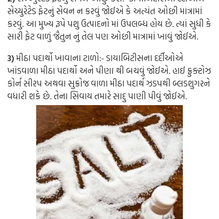
સેચ્યુરેટેડ ફેટનું સેવન ન કરવું જોઈએ કે અત્યંત ઓછી માત્રામાં
કરવું. આ મુખ્ય રૂપે પશુ ઉત્પાદનો માં ઉપલબ્ધ હોય છે. ત્યાં સુધી કે
સારી ફેટ વાળું જૈતુન નું તેલ પણ ઓછી માત્રામાં ખાવું જોઈએ.
3)
મીઠા પદાર્થો ખાવાના ટાળો:-
ડાયાબિટીસના દર્દીઓએ
ખાંડવાળા મીઠા પદાર્થો અને પીણા થી બચવું જોઈએ. હાઈ ફ્રુક્ટોઝ
કોર્ન સીરપ અથવા સુક્રોજ વાળા મીઠા પદાર્થ ઝડપથી બ્લડશુગરને
વધારી શકે છે. તેના સિવાય તમારે સાદુ પાણી પીવું જોઈએ.