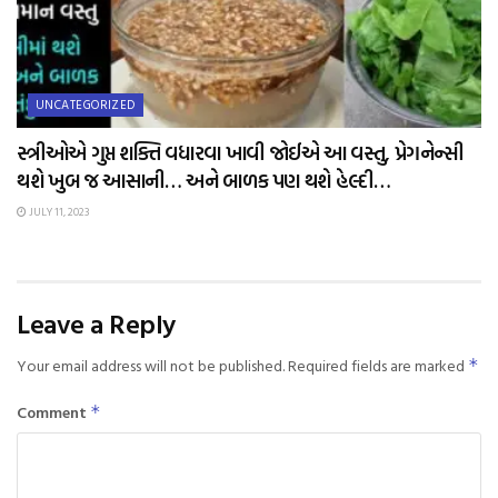
UNCATEGORIZED
સ્ત્રીઓએ ગુપ્ત શક્તિ વધારવા ખાવી જોઈએ આ વસ્તુ, પ્રેગનેન્સી
થશે ખુબ જ આસાની… અને બાળક પણ થશે હેલ્દી…
JULY 11, 2023
Leave a Reply
Your email address will not be published.
Required fields are marked
*
Comment
*