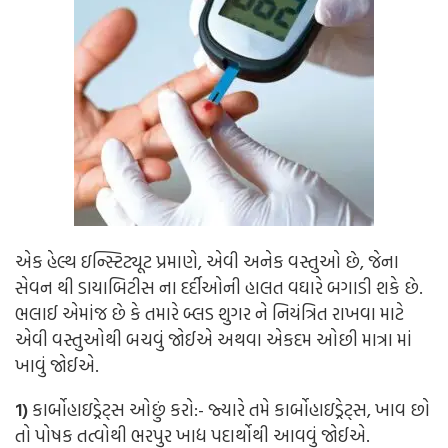
એક હેલ્થ ઇન્સ્ટિટ્યૂટ પ્રમાણે, એવી અનેક વસ્તુઓ છે, જેના
સેવન થી ડાયાબિટીસ ના દર્દીઓની હાલત વઘારે બગાડી શકે છે.
ભલાઈ એમાંજ છે કે તમારે બ્લડ શુગર ને નિયંત્રિત રાખવા માટે
એવી વસ્તુઓથી બચવું જોઈએ અથવા એકદમ ઓછી માત્રા માં
ખાવું જોઈએ.
1)
કાર્બોહાઇડ્રેટ્સ
ઓછું કરો:-
જ્યારે તમે કાર્બોહાઇડ્રેટ્સ, ખાવ છો
તો પોષક તત્વોથી ભરપુર ખાદ્ય પદાર્થોથી આવવું જોઈએ.