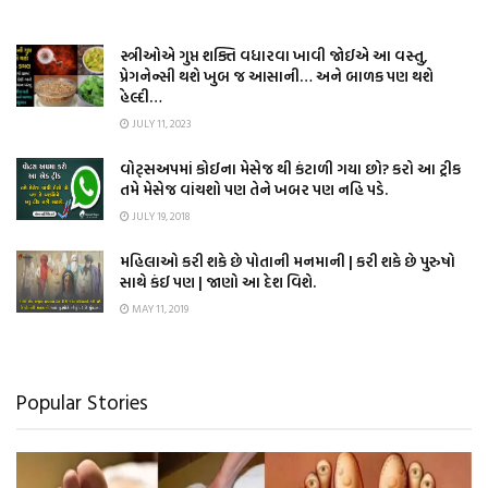
સ્ત્રીઓએ ગુપ્ત શક્તિ વધારવા ખાવી જોઈએ આ વસ્તુ,
પ્રેગનેન્સી થશે ખુબ જ આસાની… અને બાળક પણ થશે
હેલ્દી…
JULY 11, 2023
વોટ્સઅપમાં કોઈના મેસેજ થી કંટાળી ગયા છો? કરો આ ટ્રીક
તમે મેસેજ વાંચશો પણ તેને ખબર પણ નહિ પડે.
JULY 19, 2018
મહિલાઓ કરી શકે છે પોતાની મનમાની | કરી શકે છે પુરુષો
સાથે કંઈ પણ | જાણો આ દેશ વિશે.
MAY 11, 2019
Popular Stories