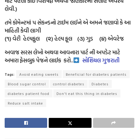
માટે પહેલા કોઈ વિશેષજ્ઞ અથવા જાણકારની સલાહ અવશ્ય
લેવી.)
તમે કોમેન્ટમાં ૫ સેકન્ડનો ટાઈમ લઈને એ અમને જણાવો કે આ
માહિતી કેવી લાગી
(૧) વેરી હેલ્પફુલ (૨) હેલ્પ ફૂલ (૩) ગુડ (૪) એવરેજ
અવાજ સરસ લેખો અથવા આવનારા પાર્ટ ની અપડેટ માટે
અમારા ફેસબુક પેજને લાઈક
કરો..
સોશિયલ ગુજરાતી
Tags:
Avoid eating sweets
Beneficial for diabetes patients
Blood sugar control
control diabetes
Diabetes
diabetes patient food
Don't eat this thing in diabetes
Reduce salt intake