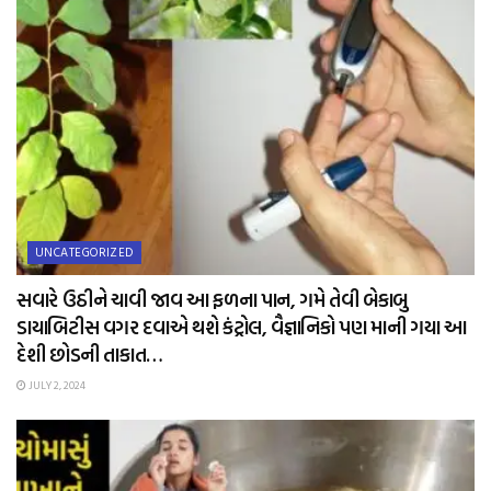
UNCATEGORIZED
સવારે ઉઠીને ચાવી જાવ આ ફળના પાન, ગમે તેવી બેકાબુ
ડાયાબિટીસ વગર દવાએ થશે કંટ્રોલ, વૈજ્ઞાનિકો પણ માની ગયા આ
દેશી છોડની તાકાત…
JULY 2, 2024