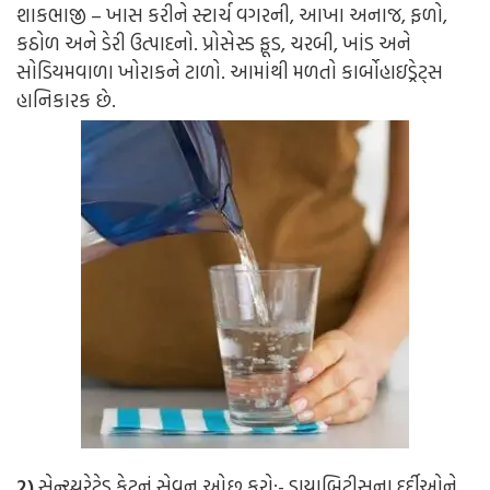
શાકભાજી – ખાસ કરીને સ્ટાર્ચ વગરની, આખા અનાજ, ફળો,
કઠોળ અને ડેરી ઉત્પાદનો. પ્રોસેસ્ડ ફૂડ, ચરબી, ખાંડ અને
સોડિયમવાળા ખોરાકને ટાળો. આમાંથી મળતો કાર્બોહાઇડ્રેટ્સ
હાનિકારક છે.
2)
સેન્ચ્યુરેટેડ ફેટનું સેવન ઓછુ કરો:-
ડાયાબિટીસના દર્દીઓને