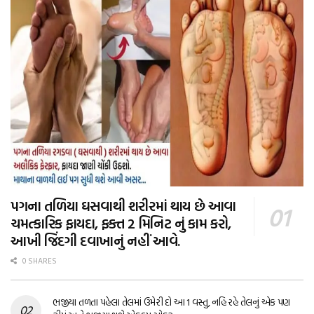
પગના તળિયા ઘસવાથી શરીરમાં થાય છે આવા
ચમત્કારિક ફાયદા, ફક્ત 2 મિનિટ નું કામ કરો,
આખી જિંદગી દવાખાનું નહીં આવે.
0 SHARES
ભજીયા તળતા પહેલા તેલમાં ઉમેરી દો આ 1 વસ્તુ, નહિ રહે તેલનું એક પણ