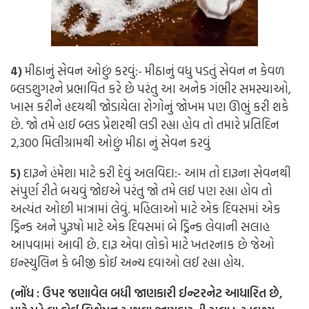
4)
મીઠાનું સેવન ઓછું કરવું:-
મીઠાનું વધુ પડતું સેવન ન કેવળ
બ્લડશુગરને પ્રભાવિત કરે છે પરંતુ આ અનેક ગંભીર સમસ્યાઓ,
ખાસ કરીને હૃદયથી જોડાયેલા રોગોનું જોખમ પણ ઊભું કરી શકે
છે. જો તમે હાઈ બ્લડ પ્રેશરથી લડી રહ્યા હોવ તો તમારે પ્રતિદિન
2,300 મિલીગ્રામથી ઓછું મીઠા નું સેવન કરવું
5)
દારૂને હંમેશા માટે કરી દેવું અલવિદા:-
આમ તો દારૂના સેવનથી
સંપુર્ણ રીતે બચવું જોઇએ પરંતુ જો તમે લઈ પણ રહ્યા હોવ તો
અત્યંત ઓછી માત્રામાં લેવું. મહિલાઓ માટે એક દિવસમાં એક
ડ્રિન્ક અને પુરૂષો માટે એક દિવસમાં બે ડ્રિન્ક લેવાની સલાહ
આપવામાં આવી છે. દારૂ એવા લોકો માટે ખતરનાક છે જેઓ
ઇન્સ્યુલિન કે બીજી કોઈ અન્ય દવાઓ લઈ રહ્યા હોય.
(નોંધ : ઉપર જણાવેલ બધી જાણકારી ઈન્ટરનેટ આધારિત છે,