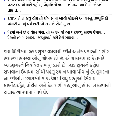
વગર દવાએ થશે કંટ્રોલ, વૈજ્ઞાનિકો પણ માની ગયા આ દેશી છોડની
તાકાત…
દવાખાને ન જવું હોય તો ચોમાસામાં ખાવી જોઈએ આ વસ્તુ, ઇમ્યુનિટી
વધારી આખું વર્ષ શરીરને રાખશે રોગો મુક્ત…
પેટમાં બને છે ભયંકર ગેસ, તો અજમાવો આ ઘરગથ્થું સરળ ઉપાય…
પેટની તમામ સમસ્યા જડમૂળથી કરી દેશે ગાયબ…
ડાયાબિટીસમાં બ્લડ શુગર વધવાથી દર્દીને અનેક પ્રકારની ગંભીર
સ્વાસ્થ્ય સમસ્યાઓનું જોખમ રહે છે. એ જ કારણ છે કે તમારે
બ્લડશુગરને નિયંત્રિત રાખવું જરૂરી છે. બ્લડ શુગરને કંટ્રોલ
રાખવાના ઉપાયમાં સૌથી પહેલું સ્થાન ખાવા પીવાનું છે. શુગરના
ના દર્દીઓને ગ્લાઇસેમીક ઇન્ડેક્ષ માં વધુ વસ્તુઓ સિવાય
કાર્બોહાઈડ્રેટ, પ્રોટીન અને ફેટ વાળી વસ્તુઓનું સેવન ન કરવાની
સલાહ આપવામાં આવે છે.