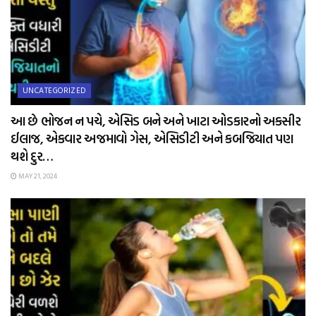
UNCATEGORIZED
આ છે ભોજન ન પચે, એસિડ બને અને ખાટા ઓડકારનો અકસીર
ઈલાજ, એકવાર અજમાવો ગેસ, એસિડીટી અને કબજિયાત પણ
થશે દુર…
MAY 21, 2024