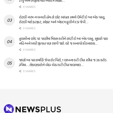
ટીપું અને ભજીયા થશે એકદમ સોફ્ટ…
0 SHARES
રોટલી નરમ ન બનતી હોય તો લોટ બાંધતા સમયે ઉમેરી દો આ એક વસ્તુ,
રોટલી થશે ફટાફટ, સોફ્ટ અને એકદમ ફૂલીને દડા જેવી…
0 SHARES
તુલસીના છોડ પર પાણીમાં મિક્સ કરીને છાંટી દો આ એક વસ્તુ, સુકાશે પણ
નહિ અને બધી જીવાત પણ ભાગી જશે. ઘરે જ બનાવો કીટનાશક…
0 SHARES
જાણો આ પારસમણિ જેવા શેર વિશે, 1 લાખના કરી દીધા સીધા જ 36 કરોડ
રૂપિયા… રોકાણકારોને બેઠા બેઠા કરી દીધા માલામાલ…
0 SHARES