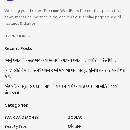
We bring you the best Premium WordPress Themes that perfect for
news, magazine, personal blog, etc. Visit our landing page to see all
features & demos.
LEARN MORE »
Recent Posts
આલું પરોઠાને ટક્કર મારે એવા બનાવો ટમેટાના પરોઠા….. જાણો તેની રેસીપી…..
બીજા લોકોને મળતા સમયે ધ્યાન રાખો માત્ર આ પાંચ વાતનું…દુનિયા તમારી દીવાની થઇ
જશે.
એક મહિના સુધી બટાટા ન ખાવ તો શરીરમાં થશે આવા ફેરફાર, આ માહિતી જાણી
ચોંકી જશો…
Categories
BANK AND MONEY
ZODIAC
Beauty Tips
ઇતિહાસ