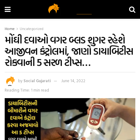
Home
Uncategorized
મોંઘી દવાઓ વગર બ્લડ શુગર રહેશે
આજીવન કંટ્રોલમાં, જાણો ડાયાબિટીસ
રોકવાની 5 સરળ ટીપ્સ…
by
Social Gujarati
June 14, 2022
Reading Time: 1 min read