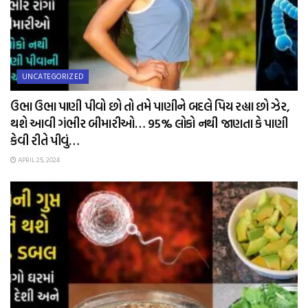
UNCATEGORIZED
ઉભા ઉભા પાણી પીવો છો તો તમે પાણીને બદલે પિય રહ્યા છો ઝેર,
થશે આવી ગંભીર બીમારીઓ… 95% લોકો નથી જાણતા કે પાણી
કેવી રીતે પીવું…
APRIL 25, 2024