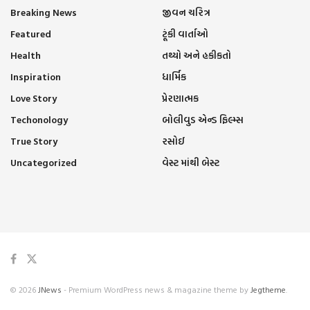
Breaking News
જીવન ચરિત્ર
Featured
ટૂંકી વાર્તાઓ
Health
તથ્યો અને હકીકતો
Inspiration
ધાર્મિક
Love Story
પ્રેરણાત્મક
Techonology
બોલીવુડ એન્ડ ફિલ્મ્સ
True Story
રસોઈ
Uncategorized
વેસ્ટ માંથી બેસ્ટ
© 2026
JNews
- Premium WordPress news & magazine theme by
Jegtheme
.