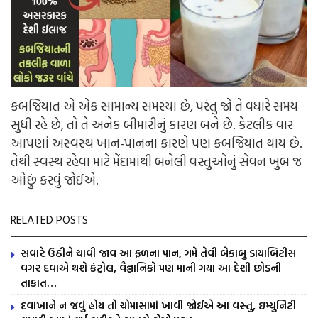
કબજિયાત એ એક સામાન્ય સમસ્યા છે, પરંતુ જો તે વધારે સમય
સુધી રહે છે, તો તે અનેક બીમારીનું કારણ બને છે. કેટલીક વાર
આપણાં અસ્વસ્થ ખાન-પાનના કારણે પણ કબજિયાત થાય છે.
તેથી સ્વસ્થ રહેવા માટે મેંદામાંથી બનેલી વસ્તુઓનું સેવન ખુબ જ
ઓછું કરવું જોઈએ.
RELATED POSTS
સવારે ઉઠીને ચાવી જાવ આ ફળના પાન, ગમે તેવી બેકાબુ ડાયાબિટીસ
વગર દવાએ થશે કંટ્રોલ, વૈજ્ઞાનિકો પણ માની ગયા આ દેશી છોડની
તાકાત…
દવાખાને ન જવું હોય તો ચોમાસામાં ખાવી જોઈએ આ વસ્તુ, ઇમ્યુનિટી