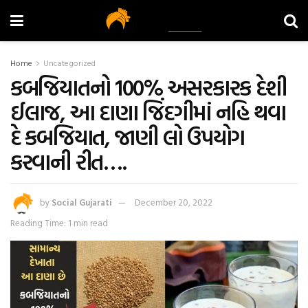
Home
Uncategorized
કબજિયાતનો 100% અસરકારક દેશી
ઈલાજ, આ દાણા જિંદગીમાં નહિ થવા
દે કબજિયાત, જાણી લો ઉપયોગ
કરવાની રીત….
by
Social Gujarati
December 20, 2022
Reading Time: 1 min read