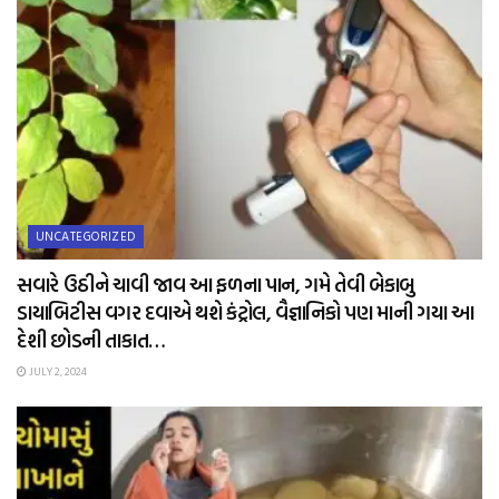
UNCATEGORIZED
સવારે ઉઠીને ચાવી જાવ આ ફળના પાન, ગમે તેવી બેકાબુ
ડાયાબિટીસ વગર દવાએ થશે કંટ્રોલ, વૈજ્ઞાનિકો પણ માની ગયા આ
દેશી છોડની તાકાત…
JULY 2, 2024