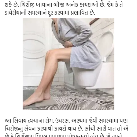
શકે છે. ચિરોંજી ખાવાના બીજા અનેક ફાયદાઓ છે, જેમ કે તે
ડાયેરીયાની સમસ્યાને દૂર કરવામાં પ્રભાવિત છે.
આ સિવાય ત્વચાના રોગ, ઉધરસ, અસ્થમા જેવી સમસ્યામાં પણ
ચિરોંજીનું સેવન કરવાથી ફાયદો થાય છે. સૌથી સારી વાત તો એ
છે કે ચિરોંજીમાં વિપુલ પ્રમાણમાં પોષકતત્વો હોય છે, જે તમને