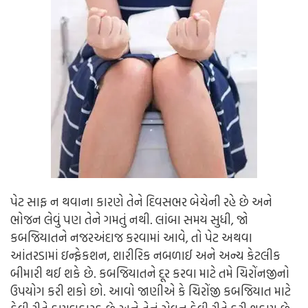
પેટ સાફ ન થવાના કારણે તેને દિવસભર બેચેની રહે છે અને
ભોજન લેવું પણ તેને ગમતું નથી. લાંબા સમય સુધી, જો
કબજિયાતને નજરઅંદાજ કરવામાં આવે, તો પેટ અથવા
આંતરડામાં ઇન્ફેકશન, શારીરિક નબળાઈ અને અન્ય કેટલીક
બીમારી થઈ શકે છે. કબજિયાતને દૂર કરવા માટે તમે ચિરોંનજીનો
ઉપયોગ કરી શકો છો. આવો જાણીએ કે ચિરોંજી કબજિયાત માટે