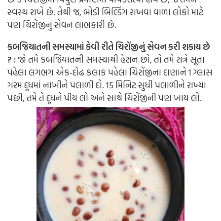
સ્વસ્થ રાખે છે. તેથી જ, બોડી બિલ્ડિંગ રાખવા વાળા લોકો માટે
પણ ચિરોંજીનું સેવન લાભકારી છે.
કબજિયાતની સમસ્યામાં કેવી રીતે ચિરોંજીનું સેવન કરી શકાય છે
? :
જો તમે કબજિયાતની સમસ્યાથી હેરાન છો, તો તમે રાત્રે સૂતા
પહેલા લગભગ એક-દોઢ કલાક પહેલા ચિરોંજીના દાણાને 1 ગ્લાસ
ગરમ દૂધમાં નાખીને પલાળી દો. 15 મિનિટ સુધી પલાળીને રાખ્યા
પછી, તમે તે દૂધને પીય લો અને સાથે ચિરોંજીની પણ ખાય લો.