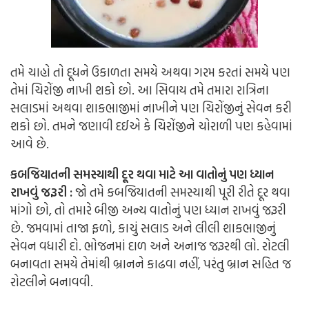
તમે ચાહો તો દૂધને ઉકાળતા સમયે અથવા ગરમ કરતાં સમયે પણ
તેમાં ચિરોંજી નાખી શકો છો. આ સિવાય તમે તમારા રાત્રિના
સલાડમાં અથવા શાકભાજીમાં નાખીને પણ ચિરોંજીનું સેવન કરી
શકો છો. તમને જણાવી દઈએ કે ચિરોંજીને ચોરાળી પણ કહેવામાં
આવે છે.
કબજિયાતની સમસ્યાથી દૂર થવા માટે આ વાતોનું પણ ધ્યાન
રાખવું જરૂરી :
જો તમે કબજિયાતની સમસ્યાથી પૂરી રીતે દૂર થવા
માંગો છો, તો તમારે બીજી અન્ય વાતોનું પણ ધ્યાન રાખવું જરૂરી
છે. જમવામાં તાજા ફળો, કાચું સલાડ અને લીલી શાકભાજીનું
સેવન વધારી દો. ભોજનમાં દાળ અને અનાજ જરૂરથી લો. રોટલી
બનાવતા સમયે તેમાંથી બ્રાનને કાઢવા નહીં, પરંતુ બ્રાન સહિત જ
રોટલીને બનાવવી.