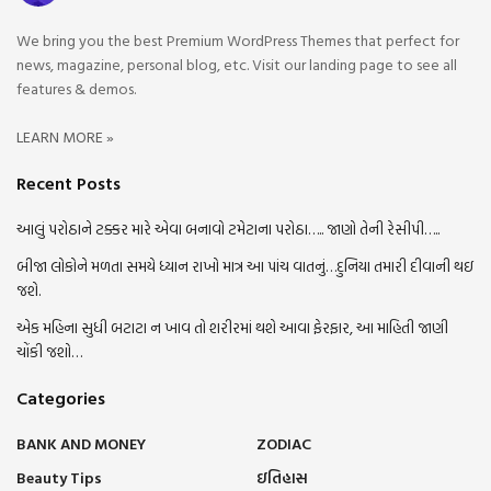
We bring you the best Premium WordPress Themes that perfect for
news, magazine, personal blog, etc. Visit our landing page to see all
features & demos.
LEARN MORE »
Recent Posts
આલું પરોઠાને ટક્કર મારે એવા બનાવો ટમેટાના પરોઠા….. જાણો તેની રેસીપી…..
બીજા લોકોને મળતા સમયે ધ્યાન રાખો માત્ર આ પાંચ વાતનું…દુનિયા તમારી દીવાની થઇ
જશે.
એક મહિના સુધી બટાટા ન ખાવ તો શરીરમાં થશે આવા ફેરફાર, આ માહિતી જાણી
ચોંકી જશો…
Categories
BANK AND MONEY
ZODIAC
Beauty Tips
ઇતિહાસ