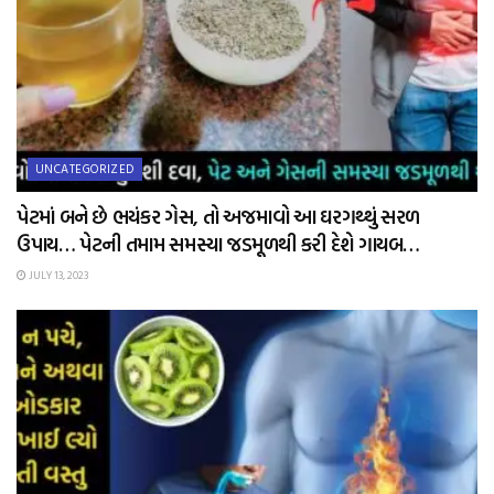
UNCATEGORIZED
પેટમાં બને છે ભયંકર ગેસ, તો અજમાવો આ ઘરગથ્થું સરળ
ઉપાય… પેટની તમામ સમસ્યા જડમૂળથી કરી દેશે ગાયબ…
JULY 13, 2023