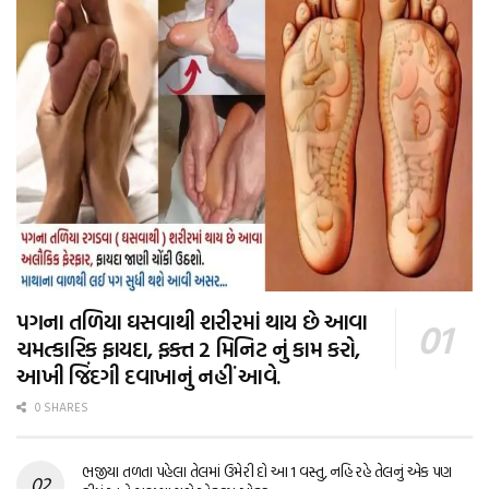
પગના તળિયા ઘસવાથી શરીરમાં થાય છે આવા
ચમત્કારિક ફાયદા, ફક્ત 2 મિનિટ નું કામ કરો,
આખી જિંદગી દવાખાનું નહીં આવે.
0 SHARES
ભજીયા તળતા પહેલા તેલમાં ઉમેરી દો આ 1 વસ્તુ, નહિ રહે તેલનું એક પણ