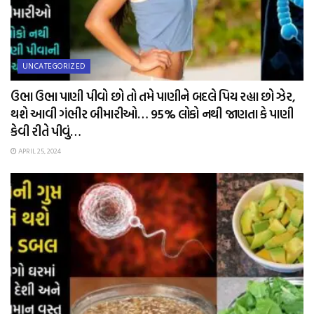
UNCATEGORIZED
ઉભા ઉભા પાણી પીવો છો તો તમે પાણીને બદલે પિય રહ્યા છો ઝેર,
થશે આવી ગંભીર બીમારીઓ… 95% લોકો નથી જાણતા કે પાણી
કેવી રીતે પીવું…
APRIL 25, 2024