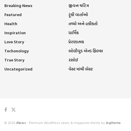
Breaking News
જીવન ચરિત્ર
Featured
ટૂંકી વાર્તાઓ
Health
તથ્યો અને હકીકતો
Inspiration
ધાર્મિક
Love Story
પ્રેરણાત્મક
Techonology
બોલીવુડ એન્ડ ફિલ્મ્સ
True Story
રસોઈ
Uncategorized
વેસ્ટ માંથી બેસ્ટ
© 2026
JNews
- Premium WordPress news & magazine theme by
Jegtheme
.