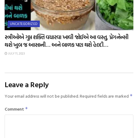
UNCATEGORIZED
સ્ત્રીઓએ ગુપ્ત શક્તિ વધારવા ખાવી જોઈએ આ વસ્તુ, પ્રેગનેન્સી
થશે ખુબ જ આસાની… અને બાળક પણ થશે હેલ્દી…
JULY 11, 2023
Leave a Reply
Your email address will not be published.
Required fields are marked
*
Comment
*