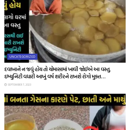
UNCATEGORIZED
દવાખાને ન જવું હોય તો ચોમાસામાં ખાવી જોઈએ આ વસ્તુ,
ઇમ્યુનિટી વધારી આખું વર્ષ શરીરને રાખશે રોગો મુક્ત…
SEPTEMBER 7, 2023