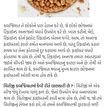
કબજિયાત તે લોકોને પણ હેરાન કરે છે, જે લોકો ભોજનમાં
રિફાઈન્ડ અનાજનો વધારે ઉપયોગ કરે છે. ખાસ કરીને, મેંદો,
રિફાઈન્ડ કોર્ન ફ્લોર, રિફાઈન્ડ બેસન વગેરે. આમ, તો અનાજ
ફાઈબરનો સારો સ્ત્રોત માનવામાં આવે છે, પરંતુ રિફાઈન્ડ કરતાં
સમય પર તેના ફોતરાને દૂર કરવામાં આવે છે. ફાઈબર વધારે
ફોતરામાં જ હોય છે. તેથી જ, રિફાઈન્ડ અનાજ તમારા આંતરડામાં
જઈને ચીપકી જાય છે અને કબજિયાતનું કારણ બને છે. તેથી એ
સાબિત થાય છે કે, કબજિયાત થવાનું મુખ્ય કારણ ભોજનમાં
ફાઈબરની ઓછી માત્રા હોય શકે છે.
ચિરોંજી કબજિયાતમાં કેવી રીતે લાભકારી છે ? :
ચિરોંજી એ એક
બીજ જેવું દેખાવા વાળું ફળ છે, જેનો ઉપયોગ મેવા બનાવવામાં
થાય છે. ચિરોંજીમાં ફાઈબરની સારી માત્રા હોય છે, તેથી જ, જો તમે
ચિરોંજીનું સેવન કરો છો, તો તમને કબજિયાતથી છૂટકારો મળી