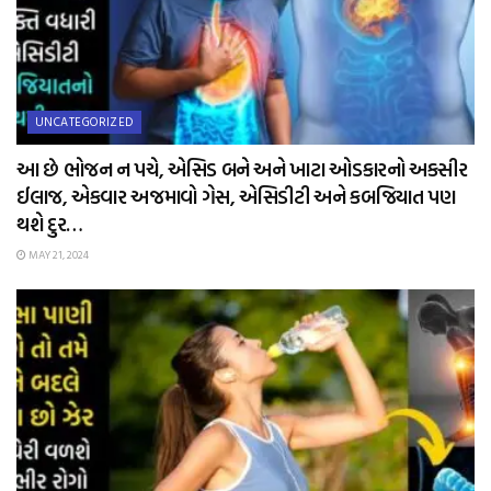
UNCATEGORIZED
આ છે ભોજન ન પચે, એસિડ બને અને ખાટા ઓડકારનો અકસીર
ઈલાજ, એકવાર અજમાવો ગેસ, એસિડીટી અને કબજિયાત પણ
થશે દુર…
MAY 21, 2024