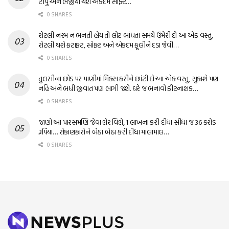
ટીપું અને ભજીયા થશે એકદમ સોફ્ટ…
0 SHARES
રોટલી નરમ ન બનતી હોય તો લોટ બાંધતા સમયે ઉમેરી દો આ એક વસ્તુ,
રોટલી થશે ફટાફટ, સોફ્ટ અને એકદમ ફૂલીને દડા જેવી…
0 SHARES
તુલસીના છોડ પર પાણીમાં મિક્સ કરીને છાંટી દો આ એક વસ્તુ, સુકાશે પણ
નહિ અને બધી જીવાત પણ ભાગી જશે. ઘરે જ બનાવો કીટનાશક…
0 SHARES
જાણો આ પારસમણિ જેવા શેર વિશે, 1 લાખના કરી દીધા સીધા જ 36 કરોડ
રૂપિયા… રોકાણકારોને બેઠા બેઠા કરી દીધા માલામાલ…
0 SHARES