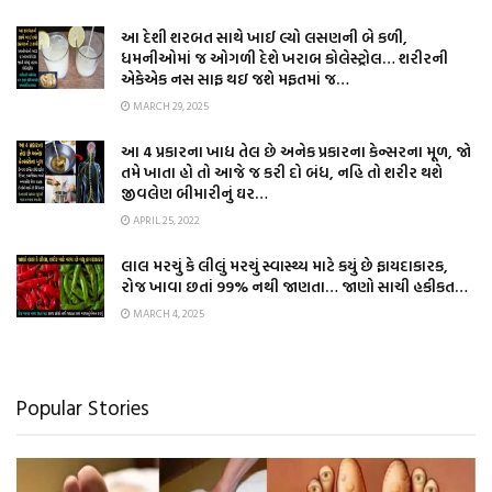
આ દેશી શરબત સાથે ખાઈ લ્યો લસણની બે કળી,
ધમનીઓમાં જ ઓગળી દેશે ખરાબ કોલેસ્ટ્રોલ… શરીરની
એકેએક નસ સાફ થઇ જશે મફતમાં જ…
MARCH 29, 2025
આ 4 પ્રકારના ખાદ્ય તેલ છે અનેક પ્રકારના કેન્સરના મૂળ, જો
તમે ખાતા હો તો આજે જ કરી દો બંધ, નહિ તો શરીર થશે
જીવલેણ બીમારીનું ઘર…
APRIL 25, 2022
લાલ મરચું કે લીલું મરચું સ્વાસ્થ્ય માટે કયું છે ફાયદાકારક,
રોજ ખાવા છતાં 99% નથી જાણતા… જાણો સાચી હકીકત…
MARCH 4, 2025
Popular Stories