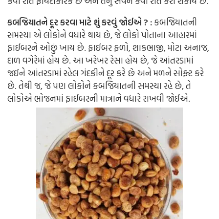
કેવી રીતે ફાયદાકારક છે અને તેનું સેવન કેવી રીતે કરી શકાય છે.
કબજિયાતને દૂર કરવા માટે શું કરવું જોઈએ ? :
કબજિયાતની
સમસ્યા એ લોકોને વધારે થાય છે, જે લોકો પોતાના આહારમાં
ફાઈબરને ઓછું ખાય છે. ફાઈબર ફળો, શાકભાજી, મોટા અનાજ,
દાળ વગેરેમાં હોય છે. આ ખરેખર રેસા હોય છે, જે આંતરડામાં
જઈને આંતરડામાં રહેલ ગંદકીને દૂર કરે છે અને મળને સોફ્ટ કરે
છે. તેથી જ, જે પણ લોકોને કબજિયાતની સમસ્યા રહે છે, તે
લોકોએ ભોજનમાં ફાઈબરની માત્રાને વધારે રાખવી જોઈએ.