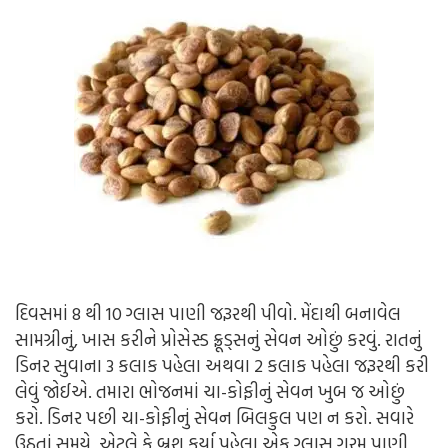
દિવસમાં 8 થી 10 ગ્લાસ પાણી જરૂરથી પીવો. મેંદાથી બનાવેલ
સામગ્રીનું, ખાસ કરીને પ્રોસેસ્ડ ફ્રૂડ્સનું સેવન ઓછું કરવું. રાતનું
ડિનર સુવાના 3 કલાક પહેલા અથવા 2 કલાક પહેલા જરૂરથી કરી
લેવું જોઈએ. તમારા ભોજનમાં ચા-કોફીનું સેવન ખુબ જ ઓછું
કરો. ડિનર પછી ચા-કોફીનું સેવન બિલકુલ પણ ન કરો. સવારે
ઉઠતાં સમયે, એટલે કે બ્રશ કર્યા પહેલા એક ગ્લાસ ગરમ પાણી