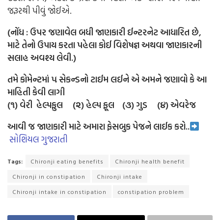
જરૂરથી પીવું જોઈએ.
(નોંધ : ઉપર જણાવેલ બધી જાણકારી ઈન્ટરનેટ આધારિત છે,
માટે તેનો ઉપાય કરતા પહેલા કોઈ વિશેષજ્ઞ અથવા જાણકારની
સલાહ અવશ્ય લેવી.)
તમે કોમેન્ટમાં ૫ સેકન્ડનો ટાઈમ લઈને એ અમને જણાવો કે આ
માહિતી કેવી લાગી
(૧) વેરી હેલ્પફુલ (૨) હેલ્પ ફૂલ (૩) ગુડ (૪) એવરેજ
આવી જ જાણકારી માટે અમારા ફેસબુક પેજને લાઈક કરો..
સોશિયલ ગુજરાતી
Tags:
Chironji eating benefits
Chironji health benefit
Chironji in constipation
Chironji intake
Chironji intake in constipation
constipation problem