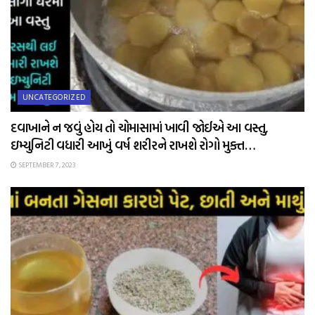
UNCATEGORIZED
દવાખાને ન જવું હોય તો ચોમાસામાં ખાવી જોઈએ આ વસ્તુ,
ઇમ્યુનિટી વધારી આખું વર્ષ શરીરને રાખશે રોગો મુક્ત…
SEPTEMBER 7, 2023