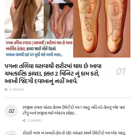
પગના તળિયા ઘસવાથી શરીરમાં થાય છે આવા
ચમત્કારિક ફાયદા, ફક્ત 2 મિનિટ નું કામ કરો,
આખી જિંદગી દવાખાનું નહીં આવે.
0 SHARES
ભજીયા તળતા પહેલા તેલમાં ઉમેરી દો આ 1 વસ્તુ, નહિ રહે તેલનું એક પણ
ટીપું અને ભજીયા થશે એકદમ સોફ્ટ…
0 SHARES
રોટલી નરમ ન બનતી હોય તો લોટ બાંધતા સમયે ઉમેરી દો આ એક વસ્તુ,