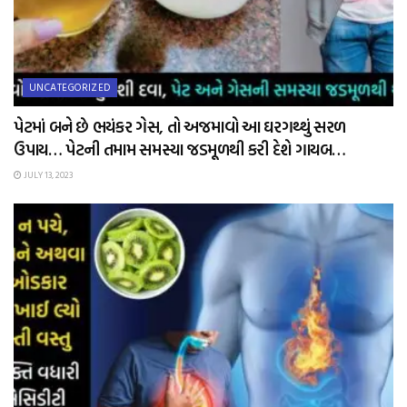
UNCATEGORIZED
પેટમાં બને છે ભયંકર ગેસ, તો અજમાવો આ ઘરગથ્થું સરળ
ઉપાય… પેટની તમામ સમસ્યા જડમૂળથી કરી દેશે ગાયબ…
JULY 13, 2023