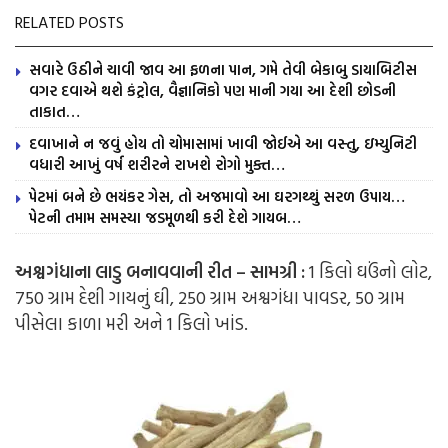
RELATED POSTS
સવારે ઉઠીને ચાવી જાવ આ ફળના પાન, ગમે તેવી બેકાબુ ડાયાબિટીસ
વગર દવાએ થશે કંટ્રોલ, વૈજ્ઞાનિકો પણ માની ગયા આ દેશી છોડની
તાકાત…
દવાખાને ન જવું હોય તો ચોમાસામાં ખાવી જોઈએ આ વસ્તુ, ઇમ્યુનિટી
વધારી આખું વર્ષ શરીરને રાખશે રોગો મુક્ત…
પેટમાં બને છે ભયંકર ગેસ, તો અજમાવો આ ઘરગથ્થું સરળ ઉપાય…
પેટની તમામ સમસ્યા જડમૂળથી કરી દેશે ગાયબ…
અશ્વગંધાના લાડુ બનાવવાની રીત – સામગ્રી :
1 કિલો ઘઉંનો લોટ,
750 ગ્રામ દેશી ગાયનું ઘી, 250 ગ્રામ અશ્વગંધા પાવડર, 50 ગ્રામ
પીસેલા કાળા મરી અને 1 કિલો ખાંડ.