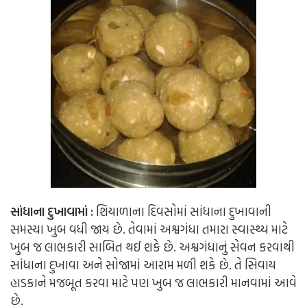
સાંધાના દુખાવામાં :
શિયાળાના દિવસોમાં સાંધાના દુખાવાની
સમસ્યા ખુબ વધી જાય છે. તેવામાં અશ્વગંધા તમારા સ્વાસ્થ્ય માટે
ખુબ જ લાભકારી સાબિત થઈ શકે છે. અશ્વગંધાનું સેવન કરવાથી
સાંધાના દુખાવા અને સોજામાં આરામ મળી શકે છે. તે સિવાય
હાડકાને મજબૂત કરવા માટે પણ ખુબ જ લાભકારી માનવામાં આવે
છે.