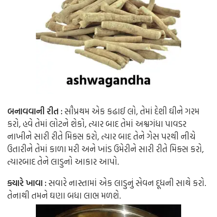
બનાવવાની રીત :
સૌપ્રથમ એક કઢાઈ લો, તેમાં દેશી ઘીને ગરમ
કરો, હવે તેમાં લોટને શેકો, ત્યાર બાદ તેમાં અશ્વગંધા પાવડર
નાખીને સારી રીતે મિક્સ કરો, ત્યાર બાદ તેને ગેસ પરથી નીચે
ઉતારીને તેમાં કાળા મરી અને ખાંડ ઉમેરીને સારી રીતે મિક્સ કરો,
ત્યારબાદ તેને લાડુનો આકાર આપો.
ક્યારે ખાવા :
સવારે નાસ્તામાં એક લાડુનું સેવન દૂધની સાથે કરો.
તેનાથી તમને ઘણા બધા લાભ મળશે.