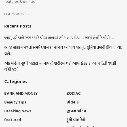
features & demos.
LEARN MORE »
Recent Posts
આલું પરોઠાને ટક્કર મારે એવા બનાવો ટમેટાના પરોઠા….. જાણો તેની રેસીપી…..
બીજા લોકોને મળતા સમયે ધ્યાન રાખો માત્ર આ પાંચ વાતનું…દુનિયા તમારી દીવાની થઇ
જશે.
એક મહિના સુધી બટાટા ન ખાવ તો શરીરમાં થશે આવા ફેરફાર, આ માહિતી જાણી
ચોંકી જશો…
Categories
BANK AND MONEY
ZODIAC
Beauty Tips
ઇતિહાસ
Breaking News
જીવન ચરિત્ર
Featured
ટૂંકી વાર્તાઓ