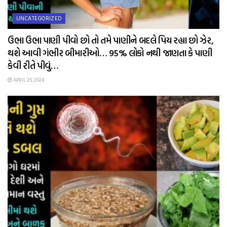
UNCATEGORIZED
ઉભા ઉભા પાણી પીવો છો તો તમે પાણીને બદલે પિય રહ્યા છો ઝેર,
થશે આવી ગંભીર બીમારીઓ… 95% લોકો નથી જાણતા કે પાણી
કેવી રીતે પીવું…
APRIL 25, 2024