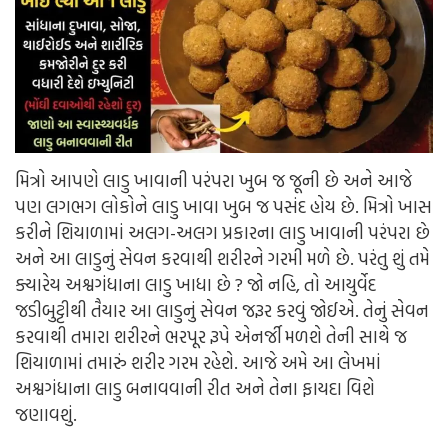
મિત્રો આપણે લાડુ ખાવાની પરંપરા ખુબ જ જૂની છે અને આજે
પણ લગભગ લોકોને લાડુ ખાવા ખુબ જ પસંદ હોય છે. મિત્રો ખાસ
કરીને શિયાળામાં અલગ-અલગ પ્રકારના લાડુ ખાવાની પરંપરા છે
અને આ લાડુનું સેવન કરવાથી શરીરને ગરમી મળે છે. પરંતુ શું તમે
ક્યારેય અશ્વગંધાના લાડુ ખાધા છે ? જો નહિ, તો આયુર્વેદ
જડીબુટ્ટીથી તૈયાર આ લાડુનું સેવન જરૂર કરવું જોઈએ. તેનું સેવન
કરવાથી તમારા શરીરને ભરપૂર રૂપે એનર્જી મળશે તેની સાથે જ
શિયાળામાં તમારું શરીર ગરમ રહેશે. આજે અમે આ લેખમાં
અશ્વગંધાના લાડુ બનાવવાની રીત અને તેના ફાયદા વિશે
જણાવશું.