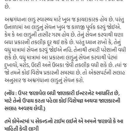
છે.
અશ્વગંધાના લાડુ સ્વાસ્થ્ય માટે ખુબ જ ફાયદાકારક હોય છે. પરંતુ
ઉનાળામાં આ લાડુનું સેવન ખુબ જ કાળજી પૂર્વક કરવું જોઈએ.
કેમ કે આ લાડુની તાસીર ગરમ હોય છે. તેનું સેવન કરવાથી ઘણા
બધા પ્રકારની તકલીફ દૂર થઈ શકે છે. પરંતુ ધ્યાન રાખો કે, તેનું
વધુ માત્રામાં સેવન કરવું જોઈએ નહિ. તેનાથી તમારી પરેશાની વધી
શકે છે. વધુ માત્રામાં આ પ્રકારના લાડુનું સેવન કરવાથી પેટમાં
દુખાવો, મરોડ, ઉલ્ટી અને ઉબકા જેવી તકલીફ વધી શકે છે. ત્યાં જ
જો તમને કોઈ વિશેષ પ્રકારની સમસ્યા છે. તો એક્સપર્ટની સલાહ
અનુસાર જ અશ્વગંધાના લાડુનું સેવન કરો.
(નોંધ : ઉપર જણાવેલ બધી જાણકારી ઈન્ટરનેટ આધારિત છે,
માટે તેનો ઉપાય કરતા પહેલા કોઈ વિશેષજ્ઞ અથવા જાણકારની
સલાહ અવશ્ય લેવી.)
તમે કોમેન્ટમાં ૫ સેકન્ડનો ટાઈમ લઈને એ અમને જણાવો કે આ
માહિતી કેવી લાગી