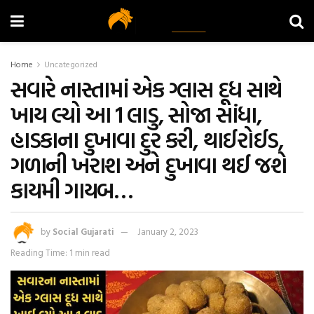
Home
Uncategorized
સવારે નાસ્તામાં એક ગ્લાસ દૂધ સાથે
ખાય લ્યો આ 1 લાડુ, સોજા સાંધા,
હાડકાના દુખાવા દુર કરી, થાઈરોઈડ,
ગળાની ખરાશ અને દુખાવા થઈ જશે
કાયમી ગાયબ…
by
Social Gujarati
January 2, 2023
Reading Time: 1 min read