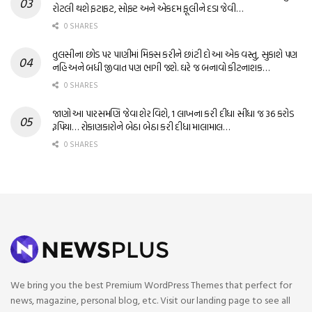
રોટલી થશે ફટાફટ, સોફ્ટ અને એકદમ ફૂલીને દડા જેવી…
0 SHARES
તુલસીના છોડ પર પાણીમાં મિક્સ કરીને છાંટી દો આ એક વસ્તુ, સુકાશે પણ
નહિ અને બધી જીવાત પણ ભાગી જશે. ઘરે જ બનાવો કીટનાશક…
0 SHARES
જાણો આ પારસમણિ જેવા શેર વિશે, 1 લાખના કરી દીધા સીધા જ 36 કરોડ
રૂપિયા… રોકાણકારોને બેઠા બેઠા કરી દીધા માલામાલ…
0 SHARES
We bring you the best Premium WordPress Themes that perfect for
news, magazine, personal blog, etc. Visit our landing page to see all