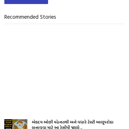
Recommended Stories
એકદમ ઓછી મહેનતથી અને વધારે ટેસ્ટી આલૂપરોઠા
બનાવવા માટે આ રેસીપી જાણો ..