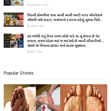
JANUARY 13, 2023
પિત્તની કોથળીમાં જમા નાની નાની પથરી વગર ઓપરેશને
નીકળી જશે બહાર, અજમાવો 5 સરળ ઘરેલું નુસ્ખા વિશે…
JUNE 17, 2022
60 વર્ષથી વધુ ઉંમર વાળા લોકો માટે ચા નું સેવન છે ઝેર
સમાન, સમય પહેલા થઈ જ થઈ શકે છે આવી બીમારીઓ…
જાણો ચા પીવાના ફાયદા અને ઘાતક નુકશાન…
MAY 1, 2022
Popular Stories