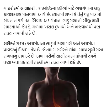
થાઇરોડમાં લાભકારી :
થાઇરોઈડના દર્દીઓ માટે અશ્વગંધાના લાડુ
ફાયદાકારક માનવામાં આવે છે. ધ્યાનમાં રાખો કે તેનું વધુ માત્રામાં
સેવન ન કરો. આ સિવાય અશ્વગંધાના લાડુ ગળાની બીજી બધી
સમસ્યાઓ જેમ કે, ગળામાં ખરાશ દુખાવો અને ખંજવાળથી પણ
રાહત અપાવી શકે છે.
શરીરને ગરમ :
અશ્વગંધાના લાડુમાં કાળા મરી અને અશ્વગંધા
પાવડરનું મિશ્રણ હોય છે. જે તમારા શરીરને લાંબા સમય સુધી ગરમ
રાખવાનું કામ કરે છે. કાળા મરીની તાસીર ગરમ હોવાથી તમને
ઘણા બધા પ્રકારની તકલીફમાં રાહત આપી શકે છે.