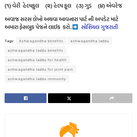
(૧) વેરી હેલ્પફુલ (૨) હેલ્પ ફૂલ (૩) ગુડ (૪) એવરેજ
અવાજ સરસ લેખો અથવા આવનારા પાર્ટ ની અપડેટ માટે
અમારા ફેસબુક પેજને લાઈક
કરો..
સોશિયલ ગુજરાતી
Tags:
Ashwagandha benefits
ashwagandha laddu
ashwagandha laddu benefits
ashwagandha laddu for health
ashwagandha laddu for joint pain
ashwagandha laddu immunity