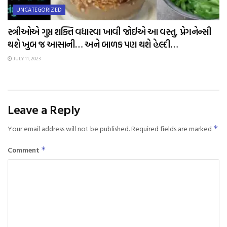
UNCATEGORIZED
સ્ત્રીઓએ ગુપ્ત શક્તિ વધારવા ખાવી જોઈએ આ વસ્તુ, પ્રેગનેન્સી
થશે ખુબ જ આસાની… અને બાળક પણ થશે હેલ્દી…
JULY 11, 2023
Leave a Reply
Your email address will not be published.
Required fields are marked
*
Comment
*