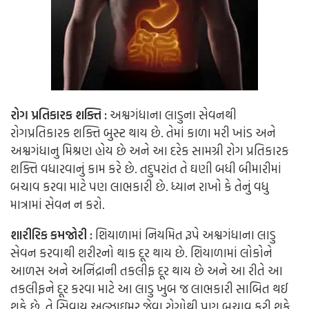
રોગ પ્રતિકારક શક્તિ :
અશ્વગંધાના લાડુના સેવનથી
રોગપ્રતિકારક શક્તિ બુસ્ટ થાય છે. તેમાં કાળા મરી ખાંડ અને
અશ્વગંધાનુ મિશ્રણ હોય છે અને આ દરેક સામગ્રી રોગ પ્રતિકારક
શક્તિ વધારવાનું કામ કરે છે. તદુપરાંત તે ઘણી બધી બીમારીમાં
બચાવ કરવા માટે પણ લાભકારી છે. ધ્યાન રાખો કે તેનું વધુ
માત્રામાં સેવન ન કરો.
શારીરિક કમજોરી :
શિયાળામાં નિયમિત રૂપે અશ્વગંધાના લાડુ
સેવન કરવાથી શરીરનો થાક દૂર થાય છે. શિયાળામાં લોકોને
આળસ અને અનિંદ્રાની તકલીફ દૂર થાય છે અને આ રીતે આ
તકલીફને દૂર કરવા માટે આ લાડુ ખુબ જ લાભકારી સાબિત થઈ
શકે છે. તે સિવાય અલ્ઝાઇમર જેવા રોગોથી પણ બચાવ કરી શકે