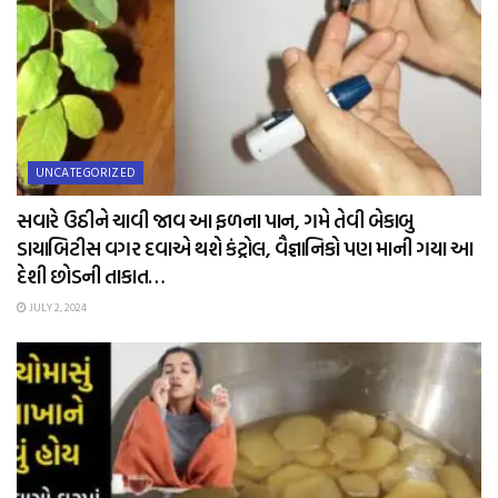
UNCATEGORIZED
સવારે ઉઠીને ચાવી જાવ આ ફળના પાન, ગમે તેવી બેકાબુ
ડાયાબિટીસ વગર દવાએ થશે કંટ્રોલ, વૈજ્ઞાનિકો પણ માની ગયા આ
દેશી છોડની તાકાત…
JULY 2, 2024