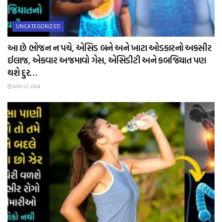
UNCATEGORIZED
આ છે ભોજન ન પચે, એસિડ બને અને ખાટા ઓડકારનો અકસીર
ઈલાજ, એકવાર અજમાવો ગેસ, એસિડીટી અને કબજિયાત પણ
થશે દુર…
MAY 21, 2024