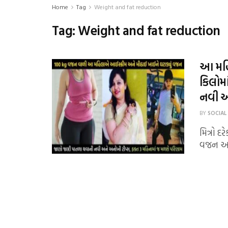
Home
Tag
Weight and fat reduction
Tag:
Weight and fat reduction
આ મહિ
કિલોમ
નવી અ
BY
SOCIAL
મિત્રો 
વજન ઓછ