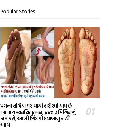
Popular Stories
પગના તળિયા ઘસવાથી શરીરમાં થાય છે
આવા ચમત્કારિક ફાયદા, ફક્ત 2 મિનિટ નું
કામ કરો, આખી જિંદગી દવાખાનું નહીં
આવે.