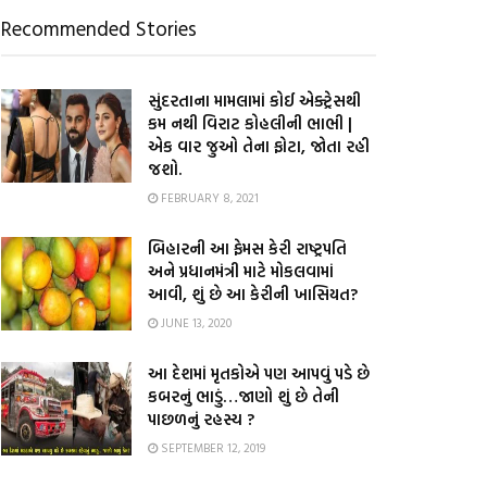
Recommended Stories
સુંદરતાના મામલામાં કોઈ એક્ટ્રેસથી
કમ નથી વિરાટ કોહલીની ભાભી |
એક વાર જુઓ તેના ફોટા, જોતા રહી
જશો.
FEBRUARY 8, 2021
બિહારની આ ફેમસ કેરી રાષ્ટ્રપતિ
અને પ્રધાનમંત્રી માટે મોકલવામાં
આવી, શું છે આ કેરીની ખાસિયત?
JUNE 13, 2020
આ દેશમાં મૃતકોએ પણ આપવું પડે છે
કબરનું ભાડું…જાણો શું છે તેની
પાછળનું રહસ્ય ?
SEPTEMBER 12, 2019