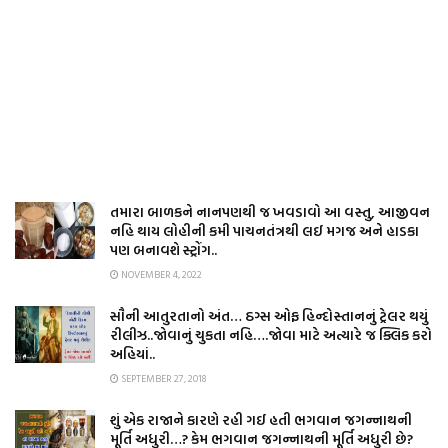
તમારા બાળકને નાનપણથી જ ખવડાવો આ વસ્તુ, આજીવન
નહિ થાય લોહીની કમી પાચનતંત્રથી લઈ મગજ અને હાડકા
પણ બનાવશે સ્ટ્રોંગ..
NOVEMBER 4, 2022
સૌની આતુરતાનો અંત… ઠગ્સ ઓફ હિન્દોસ્તાનનું ટ્રેલર થયું
રીલીઝ..જોવાનું ચુકતા નહિ….જોવા માટે અત્યારે જ ક્લિક કરો
અહિયાં..
SEPTEMBER 27, 2018
શું એક રાજાને કારણે રહી ગઈ હતી ભગવાન જગન્નાથની
મૂર્તિ અધુરી…? કેમ ભગવાન જગન્નાથની મૂર્તિ અધુરી છે?