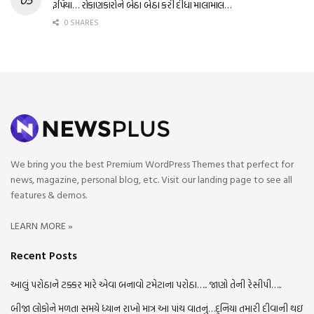
રૂપિયા… રોકાણકારોને બેઠા બેઠા કરી દીધા માલામાલ…
0 SHARES
We bring you the best Premium WordPress Themes that perfect for
news, magazine, personal blog, etc. Visit our landing page to see all
features & demos.
LEARN MORE »
Recent Posts
આલું પરોઠાને ટક્કર મારે એવા બનાવો ટમેટાના પરોઠા….. જાણો તેની રેસીપી…..
બીજા લોકોને મળતા સમયે ધ્યાન રાખો માત્ર આ પાંચ વાતનું…દુનિયા તમારી દીવાની થઇ