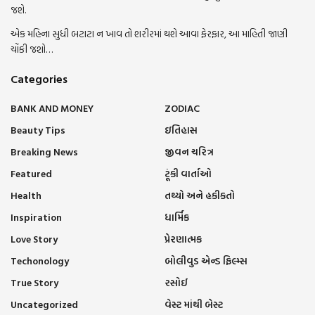
જશે.
એક મહિના સુધી બટાટા ન ખાવ તો શરીરમાં થશે આવા ફેરફાર, આ માહિતી જાણી
ચોંકી જશો…
Categories
BANK AND MONEY
ZODIAC
Beauty Tips
ઇતિહાસ
Breaking News
જીવન ચરિત્ર
Featured
ટૂંકી વાર્તાઓ
Health
તથ્યો અને હકીકતો
Inspiration
ધાર્મિક
Love Story
પ્રેરણાત્મક
Techonology
બોલીવુડ એન્ડ ફિલ્મ્સ
True Story
રસોઈ
Uncategorized
વેસ્ટ માંથી બેસ્ટ