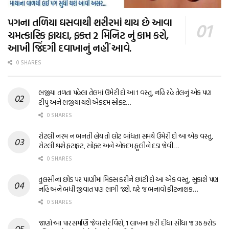
પગના તળિયા ઘસવાથી શરીરમાં થાય છે આવા
ચમત્કારિક ફાયદા, ફક્ત 2 મિનિટ નું કામ કરો,
આખી જિંદગી દવાખાનું નહીં આવે.
0 SHARES
ભજીયા તળતા પહેલા તેલમાં ઉમેરી દો આ 1 વસ્તુ, નહિ રહે તેલનું એક પણ
ટીપું અને ભજીયા થશે એકદમ સોફ્ટ…
0 SHARES
રોટલી નરમ ન બનતી હોય તો લોટ બાંધતા સમયે ઉમેરી દો આ એક વસ્તુ,
રોટલી થશે ફટાફટ, સોફ્ટ અને એકદમ ફૂલીને દડા જેવી…
0 SHARES
તુલસીના છોડ પર પાણીમાં મિક્સ કરીને છાંટી દો આ એક વસ્તુ, સુકાશે પણ
નહિ અને બધી જીવાત પણ ભાગી જશે. ઘરે જ બનાવો કીટનાશક…
0 SHARES
જાણો આ પારસમણિ જેવા શેર વિશે, 1 લાખના કરી દીધા સીધા જ 36 કરોડ