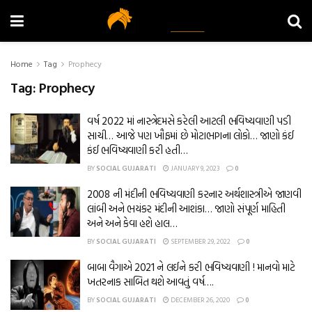
Home
Tag
Prophecy
Tag:
Prophecy
વર્ષ 2022 માં નાસ્ત્રેદમસે કરેલી આટલી ભવિષ્યવાણી પડી
સાચી… આજે પણ ખૌફમાં છે મોટાભાગના લોકો… જાણો કંઈ
કંઈ ભવિષ્યવાણી કરી હતી…
BY
SOCIAL GUJARATI
JANUARY 9, 2023
0
2008 ની મંદીની ભવિષ્યવાણી કરનાર અર્થશાસ્ત્રીએ જાણવી
લાંબી અને ભયંકર મંદીની આશંકા… જાણો સંપૂર્ણ માહિતી
અને અને કેવા હશે હાલ…
BY
SOCIAL GUJARATI
SEPTEMBER 29, 2022
0
બાબા વૈગાએ 2021 ને લઈને કરી ભવિષ્યવાણી ! માનવો માટે
ખતરનાક સાબિત થશે આવતું વર્ષ….
BY
SOCIAL GUJARATI
DECEMBER 26, 2020
0