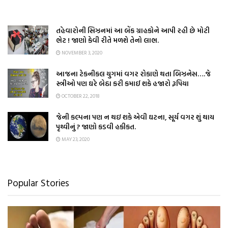
તહેવારોની સિઝનમાં આ બેંક ગ્રાહકોને આપી રહી છે મોટી
ભેટ ! જાણો કેવી રીતે મળશે તેનો લાભ.
NOVEMBER 3, 2020
આજના ટેકનીકલ યુગમાં વગર રોકાણે થતા બિઝનેસ….જે
સ્ત્રીઓ પણ ઘરે બેઠા કરી કમાઈ શકે હજારો રૂપિયા
OCTOBER 22, 2018
જેની કલ્પના પણ ન થઇ શકે એવી ઘટના, સૂર્ય વગર શું થાય
પૃથ્વીનું ? જાણો કડવી હકીકત.
MAY 23, 2020
Popular Stories