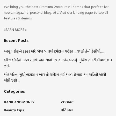
We bring you the best Premium WordPress Themes that perfect for
news, magazine, personal blog, etc. Visit our landing page to see all
features & demos.
LEARN MORE »
Recent Posts
આલું પરોઠાને ટક્કર મારે એવા બનાવો ટમેટાના પરોઠા….. જાણો તેની રેસીપી…..
બીજા લોકોને મળતા સમયે ધ્યાન રાખો માત્ર આ પાંચ વાતનું…દુનિયા તમારી દીવાની થઇ
જશે.
એક મહિના સુધી બટાટા ન ખાવ તો શરીરમાં થશે આવા ફેરફાર, આ માહિતી જાણી
ચોંકી જશો…
Categories
BANK AND MONEY
ZODIAC
Beauty Tips
ઇતિહાસ