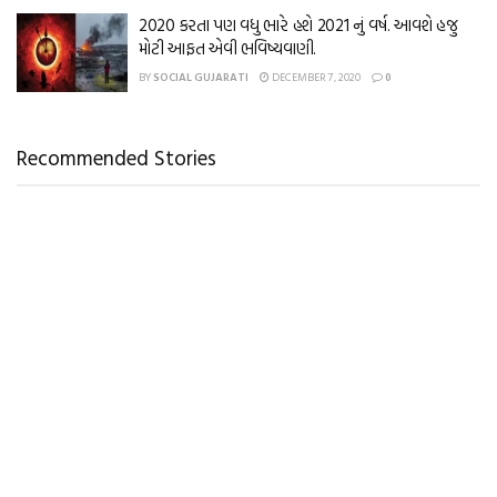
2020 કરતા પણ વધુ ભારે હશે 2021 નું વર્ષ. આવશે હજુ
મોટી આફત એવી ભવિષ્યવાણી.
BY
SOCIAL GUJARATI
DECEMBER 7, 2020
0
Recommended Stories