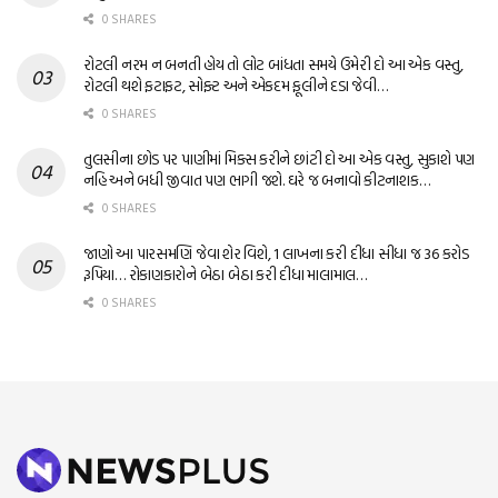
0 SHARES
રોટલી નરમ ન બનતી હોય તો લોટ બાંધતા સમયે ઉમેરી દો આ એક વસ્તુ,
રોટલી થશે ફટાફટ, સોફ્ટ અને એકદમ ફૂલીને દડા જેવી…
0 SHARES
તુલસીના છોડ પર પાણીમાં મિક્સ કરીને છાંટી દો આ એક વસ્તુ, સુકાશે પણ
નહિ અને બધી જીવાત પણ ભાગી જશે. ઘરે જ બનાવો કીટનાશક…
0 SHARES
જાણો આ પારસમણિ જેવા શેર વિશે, 1 લાખના કરી દીધા સીધા જ 36 કરોડ
રૂપિયા… રોકાણકારોને બેઠા બેઠા કરી દીધા માલામાલ…
0 SHARES