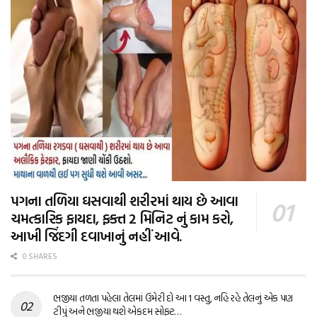
પગના તળિયા ઘસવાથી શરીરમાં થાય છે આવા
ચમત્કારિક ફાયદા, ફક્ત 2 મિનિટ નું કામ કરો,
આખી જિંદગી દવાખાનું નહીં આવે.
0 SHARES
ભજીયા તળતા પહેલા તેલમાં ઉમેરી દો આ 1 વસ્તુ, નહિ રહે તેલનું એક પણ
ટીપું અને ભજીયા થશે એકદમ સોફ્ટ…