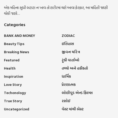
એક મહિના સુધી બટાટા ન ખાવ તો શરીરમાં થશે આવા ફેરફાર, આ માહિતી જાણી
ચોંકી જશો…
Categories
BANK AND MONEY
ZODIAC
Beauty Tips
ઇતિહાસ
Breaking News
જીવન ચરિત્ર
Featured
ટૂંકી વાર્તાઓ
Health
તથ્યો અને હકીકતો
Inspiration
ધાર્મિક
Love Story
પ્રેરણાત્મક
Techonology
બોલીવુડ એન્ડ ફિલ્મ્સ
True Story
રસોઈ
Uncategorized
વેસ્ટ માંથી બેસ્ટ