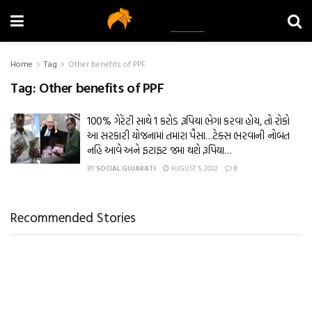
Home
Tag
Other benefits of PPF
Tag:
Other benefits of PPF
100% ગેરેંટી સાથે 1 કરોડ રૂપિયા ભેગા કરવા હોય, તો રોકો
આ સરકારી યોજનામાં તમારા પૈસા…ટેક્સ ભરવાની નોબત
નહિ આવે અને ફટાફટ જમા થશે રૂપિયા…
BY
SOCIAL GUJARATI
AUGUST 5, 2022
0
Recommended Stories