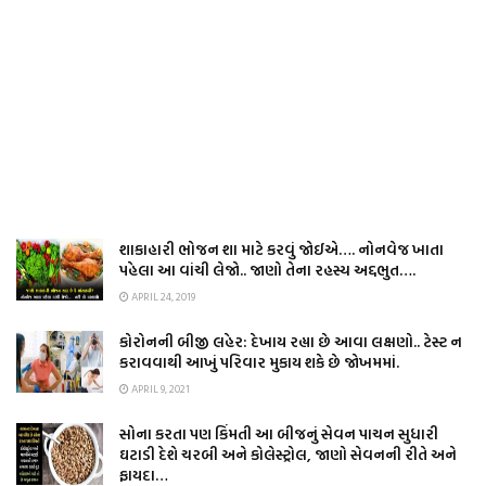
શાકાહારી ભોજન શા માટે કરવું જોઈએ…. નોનવેજ ખાતા
પહેલા આ વાંચી લેજો.. જાણો તેના રહસ્ય અદ્દભુત….
APRIL 24, 2019
કોરોનની બીજી લહેર: દેખાય રહ્યા છે આવા લક્ષણો.. ટેસ્ટ ન
કરાવવાથી આખું પરિવાર મુકાય શકે છે જોખમમાં.
APRIL 9, 2021
સોના કરતા પણ કિંમતી આ બીજનું સેવન પાચન સુધારી
ઘટાડી દેશે ચરબી અને કોલેસ્ટ્રોલ, જાણો સેવનની રીતે અને
ફાયદા…