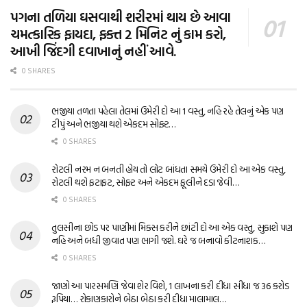
પગના તળિયા ઘસવાથી શરીરમાં થાય છે આવા
ચમત્કારિક ફાયદા, ફક્ત 2 મિનિટ નું કામ કરો,
આખી જિંદગી દવાખાનું નહીં આવે.
0 SHARES
ભજીયા તળતા પહેલા તેલમાં ઉમેરી દો આ 1 વસ્તુ, નહિ રહે તેલનું એક પણ
ટીપું અને ભજીયા થશે એકદમ સોફ્ટ…
0 SHARES
રોટલી નરમ ન બનતી હોય તો લોટ બાંધતા સમયે ઉમેરી દો આ એક વસ્તુ,
રોટલી થશે ફટાફટ, સોફ્ટ અને એકદમ ફૂલીને દડા જેવી…
0 SHARES
તુલસીના છોડ પર પાણીમાં મિક્સ કરીને છાંટી દો આ એક વસ્તુ, સુકાશે પણ
નહિ અને બધી જીવાત પણ ભાગી જશે. ઘરે જ બનાવો કીટનાશક…
0 SHARES
જાણો આ પારસમણિ જેવા શેર વિશે, 1 લાખના કરી દીધા સીધા જ 36 કરોડ
રૂપિયા… રોકાણકારોને બેઠા બેઠા કરી દીધા માલામાલ…