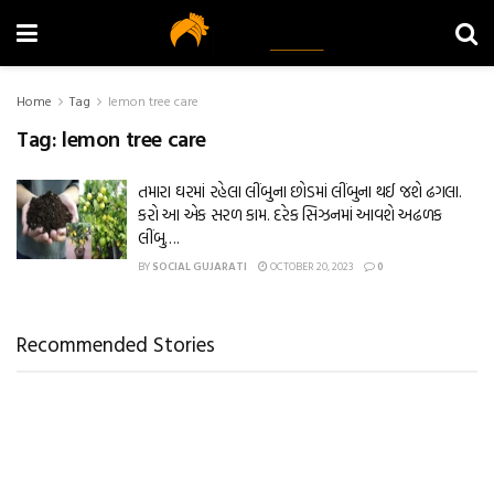
Home
Tag
lemon tree care
Tag:
lemon tree care
તમારા ઘરમાં રહેલા લીંબુના છોડમાં લીંબુના થઈ જશે ઢગલા.
કરો આ એક સરળ કામ. દરેક સિઝનમાં આવશે અઢળક
લીંબુ….
BY
SOCIAL GUJARATI
OCTOBER 20, 2023
0
Recommended Stories