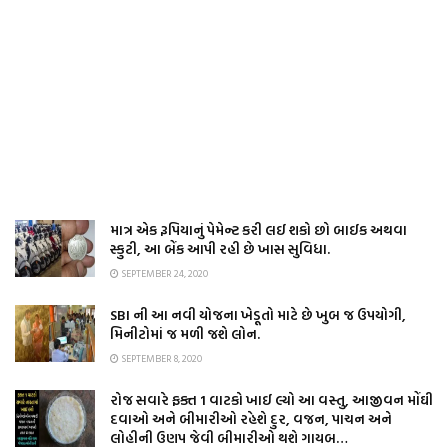
માત્ર એક રૂપિયાનું પેમેન્ટ કરી લઈ શકો છો બાઈક અથવા
સ્કુટી, આ બેંક આપી રહી છે ખાસ સુવિધા.
SEPTEMBER 24, 2020
SBI ની આ નવી યોજના ખેડૂતો માટે છે ખુબ જ ઉપયોગી,
મિનીટોમાં જ મળી જશે લોન.
SEPTEMBER 8, 2020
રોજ સવારે ફક્ત 1 વાટકો ખાઈ લ્યો આ વસ્તુ, આજીવન મોંઘી
દવાઓ અને બીમારીઓ રહેશે દુર, વજન, પાચન અને
લોહીની ઉણપ જેવી બીમારીઓ થશે ગાયબ…