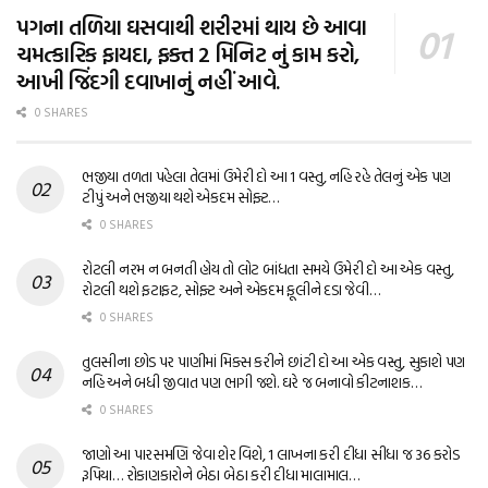
પગના તળિયા ઘસવાથી શરીરમાં થાય છે આવા
ચમત્કારિક ફાયદા, ફક્ત 2 મિનિટ નું કામ કરો,
આખી જિંદગી દવાખાનું નહીં આવે.
0 SHARES
ભજીયા તળતા પહેલા તેલમાં ઉમેરી દો આ 1 વસ્તુ, નહિ રહે તેલનું એક પણ
ટીપું અને ભજીયા થશે એકદમ સોફ્ટ…
0 SHARES
રોટલી નરમ ન બનતી હોય તો લોટ બાંધતા સમયે ઉમેરી દો આ એક વસ્તુ,
રોટલી થશે ફટાફટ, સોફ્ટ અને એકદમ ફૂલીને દડા જેવી…
0 SHARES
તુલસીના છોડ પર પાણીમાં મિક્સ કરીને છાંટી દો આ એક વસ્તુ, સુકાશે પણ
નહિ અને બધી જીવાત પણ ભાગી જશે. ઘરે જ બનાવો કીટનાશક…
0 SHARES
જાણો આ પારસમણિ જેવા શેર વિશે, 1 લાખના કરી દીધા સીધા જ 36 કરોડ
રૂપિયા… રોકાણકારોને બેઠા બેઠા કરી દીધા માલામાલ…