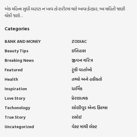
એક મહિના સુધી બટાટા ન ખાવ તો શરીરમાં થશે આવા ફેરફાર, આ માહિતી જાણી
ચોંકી જશો…
Categories
BANK AND MONEY
ZODIAC
Beauty Tips
ઇતિહાસ
Breaking News
જીવન ચરિત્ર
Featured
ટૂંકી વાર્તાઓ
Health
તથ્યો અને હકીકતો
Inspiration
ધાર્મિક
Love Story
પ્રેરણાત્મક
Techonology
બોલીવુડ એન્ડ ફિલ્મ્સ
True Story
રસોઈ
Uncategorized
વેસ્ટ માંથી બેસ્ટ