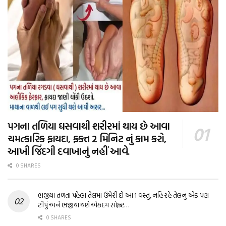
પગના તળિયા ઘસવાથી શરીરમાં થાય છે આવા
ચમત્કારિક ફાયદા, ફક્ત 2 મિનિટ નું કામ કરો,
આખી જિંદગી દવાખાનું નહીં આવે.
0 SHARES
ભજીયા તળતા પહેલા તેલમાં ઉમેરી દો આ 1 વસ્તુ, નહિ રહે તેલનું એક પણ
ટીપું અને ભજીયા થશે એકદમ સોફ્ટ…
0 SHARES