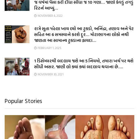
જ વર્ષમાં પૈસા કરી દીધા સીધા જ 10 ગણા… જાણો કેવડું તગડું
રિટર્ન આપ્યું…
NOVEMBER 4, 2022
રાત્રે સુતા પહેલા ખાય લ્યો આ ટુકડો, અનિંદ્રા, તણાવ અને પેટ
સહિત આ 6 સમસ્યાને કરશે દૂર… મોટાભાગના લોકો નથી
જાણતા આ સામાન્ય ટુકડાના ફાયદા…
FEBRUARY 1, 2025
1 ડિસેમ્બરથી બદલાય જશે આ 5 નિયમો, તમારા ખર્ચ પર થશે
સીધી અસર. જાણી લો ક્યાં ક્યાં બદલાવ થવાના છે….
NOVEMBER 30, 2021
Popular Stories