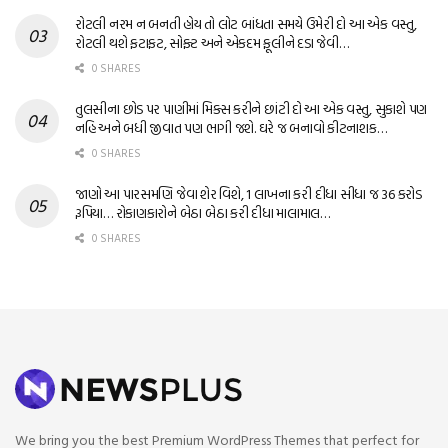
રોટલી નરમ ન બનતી હોય તો લોટ બાંધતા સમયે ઉમેરી દો આ એક વસ્તુ,
રોટલી થશે ફટાફટ, સોફ્ટ અને એકદમ ફૂલીને દડા જેવી…
0 SHARES
તુલસીના છોડ પર પાણીમાં મિક્સ કરીને છાંટી દો આ એક વસ્તુ, સુકાશે પણ
નહિ અને બધી જીવાત પણ ભાગી જશે. ઘરે જ બનાવો કીટનાશક…
0 SHARES
જાણો આ પારસમણિ જેવા શેર વિશે, 1 લાખના કરી દીધા સીધા જ 36 કરોડ
રૂપિયા… રોકાણકારોને બેઠા બેઠા કરી દીધા માલામાલ…
0 SHARES
We bring you the best Premium WordPress Themes that perfect for