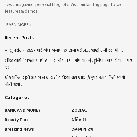
news, magazine, personal blog, etc. Visit our landing page to see all
features & demos.
LEARN MORE »
Recent Posts
આલું પરોઠાને ટક્કર મારે એવા બનાવો ટમેટાના પરોઠા….. જાણો તેની રેસીપી…..
બીજા લોકોને મળતા સમયે ધ્યાન રાખો માત્ર આ પાંચ વાતનું…દુનિયા તમારી દીવાની થઇ
જશે.
એક મહિના સુધી બટાટા ન ખાવ તો શરીરમાં થશે આવા ફેરફાર, આ માહિતી જાણી
ચોંકી જશો…
Categories
BANK AND MONEY
ZODIAC
Beauty Tips
ઇતિહાસ
Breaking News
જીવન ચરિત્ર