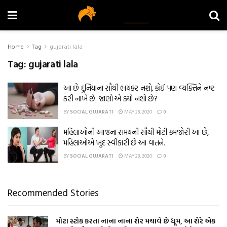
Home
Tag
gujarati lala
Tag:
gujarati lala
આ છે દુનિયાના સૌથી ભયંકર નશો, કોઈ પણ વ્યક્તિને નષ્ટ
કરી નાખે છે. જાણો એ કયો નશો છે?
BY
SOCIAL GUJARATI
MAY 28, 2020
0
મહિલાઓની આજના સમયની સૌથી મોટી કમજોરી આ છે,
મહિલાઓએ ખુદ સ્વીકારી છે આ વાતને.
BY
SOCIAL GUJARATI
MAY 28, 2020
0
Recommended Stories
મોટા સ્ટોક કરતા નાના નાના શેર મચાવે છે ધૂમ, આ શેરે એક