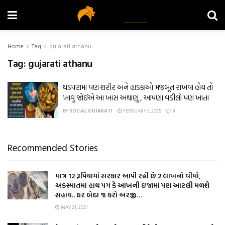
Home
Tag
gujarati athanu
Tag:
gujarati athanu
ઘડપણમાં પણ શરીર અને હાડકાઓ મજબૂત રાખવા હોય તો
ખાવું જોઈએ આ ખાસ અથાણું , આપણા વડીલો પણ ખાતા
BY
SOCIAL GUJARATI
FEBRUARY 3, 2025
0
Recommended Stories
માત્ર 12 રૂપિયામાં સરકાર આપી રહી છે 2 લાખનો વીમો,
અકસ્માતમાં હાથ પગ કે આંખની ઇજામાં પણ આટલી મળશે
સહાય.. ઘર બેઠા જ કરો અરજી…
MAY 21, 2021