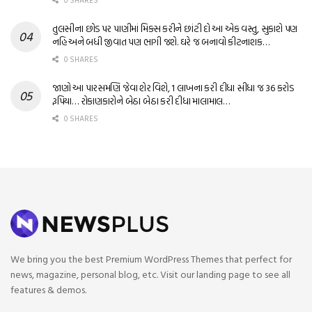
0 SHARES
તુલસીના છોડ પર પાણીમાં મિક્સ કરીને છાંટી દો આ એક વસ્તુ, સુકાશે પણ
નહિ અને બધી જીવાત પણ ભાગી જશે. ઘરે જ બનાવો કીટનાશક…
0 SHARES
જાણો આ પારસમણિ જેવા શેર વિશે, 1 લાખના કરી દીધા સીધા જ 36 કરોડ
રૂપિયા… રોકાણકારોને બેઠા બેઠા કરી દીધા માલામાલ…
0 SHARES
We bring you the best Premium WordPress Themes that perfect for
news, magazine, personal blog, etc. Visit our landing page to see all
features & demos.