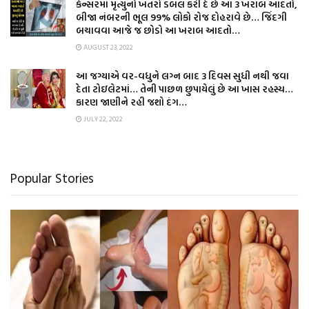
કેન્સરમાં મૃત્યુનો ખતરો ડબલ કરી દે છે આ 3 ખરાબ આદતો,
બીજા નંબરની ભૂલ 99% લોકો રોજ દોહરાવે છે… જિંદગી
બચાવવા આજે જ છોડો આ ખરાબ આદતો…
AUGUST 23, 2022
આ જગ્યાએ વર-વધુને લગ્ન બાદ 3 દિવસ સુધી નથી જવા
દેતા ટોઇલેટમાં… તેની પાછળ છુપાયેલું છે આ ખાસ રહસ્ય…
કારણ જાણીને રહી જશો દંગ…
JULY 22, 2022
Popular Stories