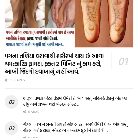
પગના તળિયા ઘસવાથી શરીરમાં થાય છે આવા
ચમત્કારિક ફાયદા, ફક્ત 2 મિનિટ નું કામ કરો,
આખી જિંદગી દવાખાનું નહીં આવે.
0 SHARES
ભજીયા તળતા પહેલા તેલમાં ઉમેરી દો આ 1 વસ્તુ, નહિ રહે તેલનું એક પણ
ટીપું અને ભજીયા થશે એકદમ સોફ્ટ…
0 SHARES
રોટલી નરમ ન બનતી હોય તો લોટ બાંધતા સમયે ઉમેરી દો આ એક વસ્તુ,
રોટલી થશે ફટાફટ, સોફ્ટ અને એકદમ ફૂલીને દડા જેવી…