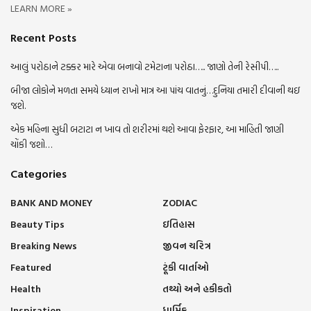
LEARN MORE »
Recent Posts
આલું પરોઠાને ટક્કર મારે એવા બનાવો ટમેટાના પરોઠા….. જાણો તેની રેસીપી…..
બીજા લોકોને મળતા સમયે ધ્યાન રાખો માત્ર આ પાંચ વાતનું…દુનિયા તમારી દીવાની થઇ
જશે.
એક મહિના સુધી બટાટા ન ખાવ તો શરીરમાં થશે આવા ફેરફાર, આ માહિતી જાણી
ચોંકી જશો…
Categories
BANK AND MONEY
ZODIAC
Beauty Tips
ઇતિહાસ
Breaking News
જીવન ચરિત્ર
Featured
ટૂંકી વાર્તાઓ
Health
તથ્યો અને હકીકતો
Inspiration
ધાર્મિક