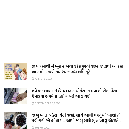
જીવનસાથી ને ખુશ રાખવા દરેક પુરુષે જરૂર જાણવી આ દસ
બાબતો… પછી કયારેય સબંધ નહિ તૂટે
APRIL 13, 2023
હવે બદલાય ગઈ છે ATM માંથીપૈસા કાઢવાની રીત, પૈસા
ઉપાડવા સમયે ગ્રાહકોને થશે આ ફાયદો.
SEPTEMBER 20, 2020
જાંબુ ખાતા પહેલા ચેતી જજો, સાથે આવી વસ્તુઓ ખાશો તો
પડી શકો છો બીમાર… જાણો જાંબુ સાથે શું ન ખાવું જોઈએ…
JULY 8, 2022