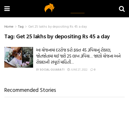
Home
Tag
Get 25 lakhs by depositing Rs 45 a day
Tag:
Get 25 lakhs by depositing Rs 45 a day
આ યોજનામાં દરરોજ કરો ફક્ત 45 રૂપિયાનું રોકાણ,
જોતજોતામાં થઈ જશે 25 લાખ રૂપિયા… જાણો યોજના અને
રોકાણની સંપૂર્ણ માહિતી…
BY
SOCIAL GUJARATI
JUNE 27, 2022
0
Recommended Stories