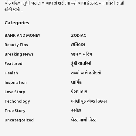
એક મહિના સુધી બટાટા ન ખાવ તો શરીરમાં થશે આવા ફેરફાર, આ માહિતી જાણી
ચોંકી જશો…
Categories
BANK AND MONEY
ZODIAC
Beauty Tips
ઇતિહાસ
Breaking News
જીવન ચરિત્ર
Featured
ટૂંકી વાર્તાઓ
Health
તથ્યો અને હકીકતો
Inspiration
ધાર્મિક
Love Story
પ્રેરણાત્મક
Techonology
બોલીવુડ એન્ડ ફિલ્મ્સ
True Story
રસોઈ
Uncategorized
વેસ્ટ માંથી બેસ્ટ