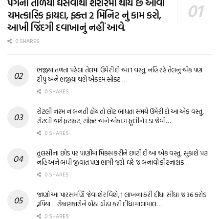
પગના તળિયા ઘસવાથી શરીરમાં થાય છે આવા
ચમત્કારિક ફાયદા, ફક્ત 2 મિનિટ નું કામ કરો,
આખી જિંદગી દવાખાનું નહીં આવે.
0 SHARES
ભજીયા તળતા પહેલા તેલમાં ઉમેરી દો આ 1 વસ્તુ, નહિ રહે તેલનું એક પણ
ટીપું અને ભજીયા થશે એકદમ સોફ્ટ…
0 SHARES
રોટલી નરમ ન બનતી હોય તો લોટ બાંધતા સમયે ઉમેરી દો આ એક વસ્તુ,
રોટલી થશે ફટાફટ, સોફ્ટ અને એકદમ ફૂલીને દડા જેવી…
0 SHARES
તુલસીના છોડ પર પાણીમાં મિક્સ કરીને છાંટી દો આ એક વસ્તુ, સુકાશે પણ
નહિ અને બધી જીવાત પણ ભાગી જશે. ઘરે જ બનાવો કીટનાશક…
0 SHARES
જાણો આ પારસમણિ જેવા શેર વિશે, 1 લાખના કરી દીધા સીધા જ 36 કરોડ
રૂપિયા… રોકાણકારોને બેઠા બેઠા કરી દીધા માલામાલ…
0 SHARES