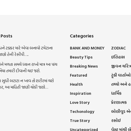
 Posts
Categories
ાને ટક્કર મારે એવા બનાવો ટમેટાના
BANK AND MONEY
ZODIAC
જાણો તેની રેસીપી…..
Beauty Tips
ઇતિહાસ
ને મળતા સમયે ધ્યાન રાખો માત્ર આ પાંચ
Breaking News
જીવન ચરિત્
નિયા તમારી દીવાની થઇ જશે.
Featured
ટૂંકી વાર્તાઓ
સુધી બટાટા ન ખાવ તો શરીરમાં થશે
Health
તથ્યો અને 
ાર, આ માહિતી જાણી ચોંકી જશો…
Inspiration
ધાર્મિક
Love Story
પ્રેરણાત્મક
Techonology
બોલીવુડ એન્
True Story
રસોઈ
Uncategorized
વેસ્ટ માંથી બ