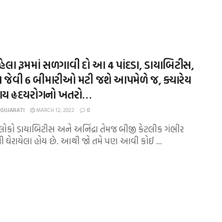
હેલા રૂમમાં સળગાવી દો આ 4 પાંદડા, ડાયાબિટીસ,
રા જેવી 6 બીમારીઓ મટી જશે આપમેળે જ, ક્યારેય
ાય હૃદયરોગનો ખતરો…
 GUJARATI
MARCH 12, 2022
0
જે લોકો ડાયાબિટીસ અને અનિંદ્રા તેમજ બીજી કેટલીક ગંભીર
ી ઘેરાયેલા હોય છે. આથી જો તમે પણ આવી કોઈ ...