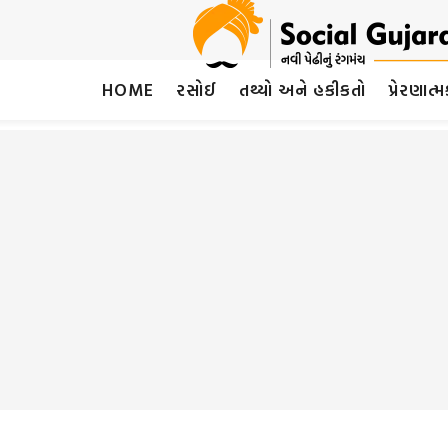
HOME
રસોઈ
તથ્યો અને હકીકતો
પ્રેરણાત્