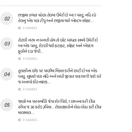
ભજીયા તળતા પહેલા તેલમાં ઉમેરી દો આ 1 વસ્તુ, નહિ રહે
તેલનું એક પણ ટીપું અને ભજીયા થશે એકદમ સોફ્ટ…
0 SHARES
રોટલી નરમ ન બનતી હોય તો લોટ બાંધતા સમયે ઉમેરી દો
આ એક વસ્તુ, રોટલી થશે ફટાફટ, સોફ્ટ અને એકદમ
ફૂલીને દડા જેવી…
0 SHARES
તુલસીના છોડ પર પાણીમાં મિક્સ કરીને છાંટી દો આ એક
વસ્તુ, સુકાશે પણ નહિ અને બધી જીવાત પણ ભાગી જશે. ઘરે
જ બનાવો કીટનાશક…
0 SHARES
જાણો આ પારસમણિ જેવા શેર વિશે, 1 લાખના કરી દીધા
સીધા જ 36 કરોડ રૂપિયા… રોકાણકારોને બેઠા બેઠા કરી દીધા
માલામાલ…
0 SHARES