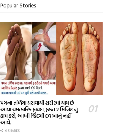
Popular Stories
પગના તળિયા ઘસવાથી શરીરમાં થાય છે
આવા ચમત્કારિક ફાયદા, ફક્ત 2 મિનિટ નું
કામ કરો, આખી જિંદગી દવાખાનું નહીં
આવે.
0 SHARES