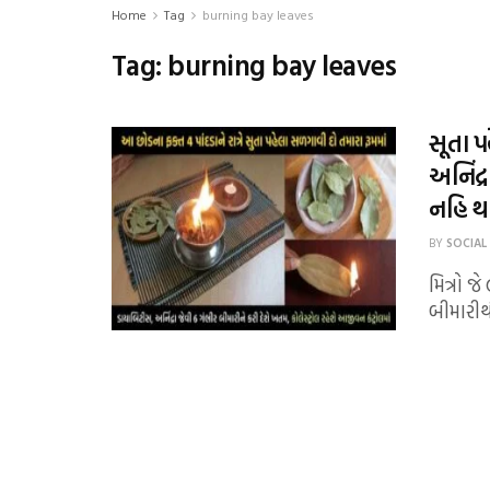
Home
Tag
burning bay leaves
Tag:
burning bay leaves
સૂતા પ
અનિંદ્
નહિ થ
BY
SOCIAL
મિત્રો 
બીમારીથ