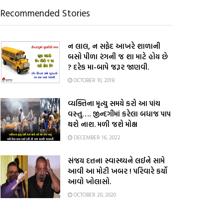
Recommended Stories
ન લાલ, ન સફેદ આખરે શાળાની
બસો પીળા રંગની જ શા માટે હોય છે
? દરેક મા-બાપે જરૂર જાણવી.
OCTOBER 10, 2018
વ્યક્તિના મૃત્યુ સમયે કરો આ પાંચ
વસ્તુ…. જીન્દગીમાં કરેલા બધાજ પાપ
થશે નાશ. મળી જશે મોક્ષ
DECEMBER 16, 2022
સંજય દત્તના સ્વાસ્થ્યને લઈને સામે
આવી આ મોટી ખબર ! પરિવારે કર્યો
આવો ખોલાસો.
OCTOBER 20, 2020