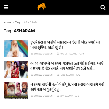
Home
Tag
ASHARAM
Tag:
ASHARAM
દુષ્કર્મ કેસના આરોપી આશારામને જેલની અંદર મળશે આ
ખાસ સુવિધા, જાણો શું છે !
BY
SOCIAL GUJARATI
AUGUST 12, 2020
0
આ 14 બાબાઓ આશ્રમમાં ચલાવતા હતા ગંદો કારોબાર. આજે
થઇ ગયા છે જેલ હવાલે. નામ જાણીને દંગ રહી જશો…
BY
SOCIAL GUJARATI
JUNE 20, 2021
2
નારાયણ સાઈની પત્નીએ કીધુ કે, મારા સસરા આશારામે મારી
સાથે પણ આવું કર્યું હતું…
BY
SOCIAL GUJARATI
MAY 30, 2019
0