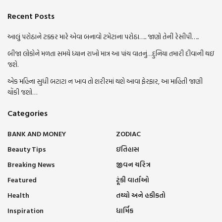
Recent Posts
આલું પરોઠાને ટક્કર મારે એવા બનાવો ટમેટાના પરોઠા….. જાણો તેની રેસીપી…..
બીજા લોકોને મળતા સમયે ધ્યાન રાખો માત્ર આ પાંચ વાતનું…દુનિયા તમારી દીવાની થઇ
જશે.
એક મહિના સુધી બટાટા ન ખાવ તો શરીરમાં થશે આવા ફેરફાર, આ માહિતી જાણી
ચોંકી જશો…
Categories
BANK AND MONEY
ZODIAC
Beauty Tips
ઇતિહાસ
Breaking News
જીવન ચરિત્ર
Featured
ટૂંકી વાર્તાઓ
Health
તથ્યો અને હકીકતો
Inspiration
ધાર્મિક