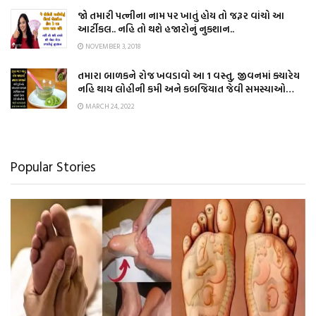
જો તમારી પત્નીના નામ પર ખાતું હોય તો જરૂર વાંચો આ
આર્ટીકલ.. નહિ તો થશે હજારોનું નુકશાન..
NOVEMBER 3, 2018
તમારા બાળકને રોજ ખવડાવો આ 1 વસ્તુ, જીવનમાં ક્યારેય
નહિ થાય લોહીની કમી અને કબજિયાત જેવી સમસ્યાઓ…
MARCH 24, 2022
Popular Stories