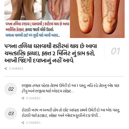
પગના તળિયા ઘસવાથી શરીરમાં થાય છે આવા
ચમત્કારિક ફાયદા, ફક્ત 2 મિનિટ નું કામ કરો,
આખી જિંદગી દવાખાનું નહીં આવે.
0 SHARES
ભજીયા તળતા પહેલા તેલમાં ઉમેરી દો આ 1 વસ્તુ, નહિ રહે તેલનું એક પણ
ટીપું અને ભજીયા થશે એકદમ સોફ્ટ…
0 SHARES
રોટલી નરમ ન બનતી હોય તો લોટ બાંધતા સમયે ઉમેરી દો આ એક વસ્તુ,
રોટલી થશે ફટાફટ, સોફ્ટ અને એકદમ ફૂલીને દડા જેવી…
0 SHARES