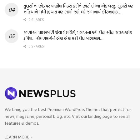
તુલસીના છોડ પર પાણીમાં મિક્સ કરીને છાંટી દો આ એક વસ્તુ, સુકાશે પણ
નહિ અને બધી જીવાત પણ ભાગી જશે. ઘરે જ બનાવો કીટનાશક…
0 SHARES
જાણો આ પારસમણિ જેવા શેર વિશે, 1 લાખના કરી દીધા સીધા જ 36 કરોડ
રૂપિયા… રોકાણકારોને બેઠા બેઠા કરી દીધા માલામાલ…
0 SHARES
We bring you the best Premium WordPress Themes that perfect for
news, magazine, personal blog, etc. Visit our landing page to see all
features & demos.
LEARN MORE »