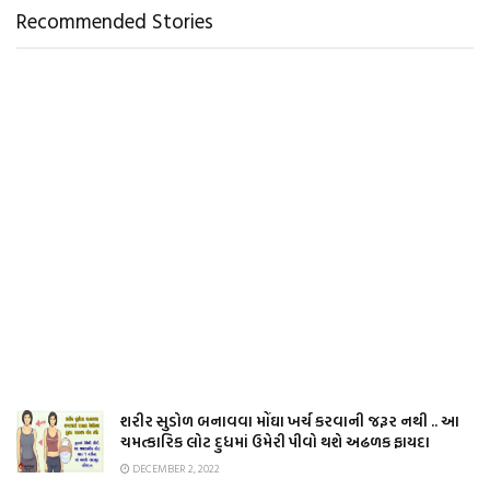
Recommended Stories
શરીર સુડોળ બનાવવા મોંઘા ખર્ચ કરવાની જરૂર નથી .. આ
ચમત્કારિક લોટ દુધમાં ઉમેરી પીવો થશે અઢળક ફાયદા
DECEMBER 2, 2022