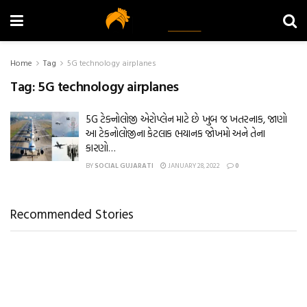
Home
Tag
5G technology airplanes
Tag:
5G technology airplanes
5G ટેક્નોલોજી એરોપ્લેન માટે છે ખુબ જ ખતરનાક, જાણો
આ ટેકનોલોજીના કેટલાક ભયાનક જોખમો અને તેના
કારણો…
BY
SOCIAL GUJARATI
JANUARY 28, 2022
0
Recommended Stories