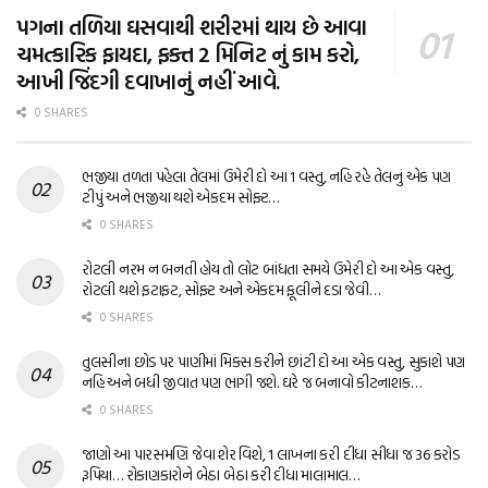
પગના તળિયા ઘસવાથી શરીરમાં થાય છે આવા
ચમત્કારિક ફાયદા, ફક્ત 2 મિનિટ નું કામ કરો,
આખી જિંદગી દવાખાનું નહીં આવે.
0 SHARES
ભજીયા તળતા પહેલા તેલમાં ઉમેરી દો આ 1 વસ્તુ, નહિ રહે તેલનું એક પણ
ટીપું અને ભજીયા થશે એકદમ સોફ્ટ…
0 SHARES
રોટલી નરમ ન બનતી હોય તો લોટ બાંધતા સમયે ઉમેરી દો આ એક વસ્તુ,
રોટલી થશે ફટાફટ, સોફ્ટ અને એકદમ ફૂલીને દડા જેવી…
0 SHARES
તુલસીના છોડ પર પાણીમાં મિક્સ કરીને છાંટી દો આ એક વસ્તુ, સુકાશે પણ
નહિ અને બધી જીવાત પણ ભાગી જશે. ઘરે જ બનાવો કીટનાશક…
0 SHARES
જાણો આ પારસમણિ જેવા શેર વિશે, 1 લાખના કરી દીધા સીધા જ 36 કરોડ
રૂપિયા… રોકાણકારોને બેઠા બેઠા કરી દીધા માલામાલ…