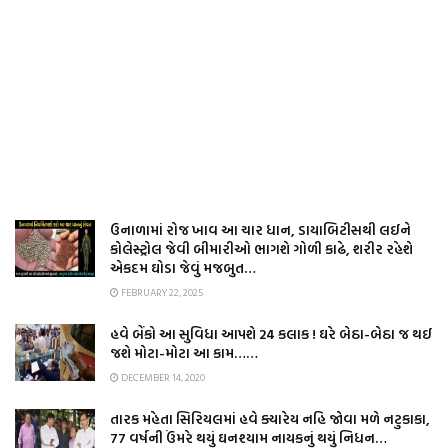
ઉનાળામાં રોજ ખાવ આ ચાર ધાન, ડાયાબિટીસથી લઈને
કોલેસ્ટ્રોલ જેવી બીમારીઓ ભાગશે ગોળી કાઢે, શરીર રહેશે
એકદમ ઘોડા જેવું મજબુત…
FEBRUARY 22, 2025
હવે બેંકો આ સુવિધા આપશે 24 કલાક ! ઘરે બેઠા-બેઠા જ થઈ
જશે મોટા-મોટા આ કામ……
DECEMBER 14, 2020
તારક મહેતા સિરિયલમાં હવે ક્યારેય નહિ જોવા મળે નટુકાકા,
77 વર્ષની ઉંમરે થયું ઘનશ્યામ નાયકનું થયું નિધન…