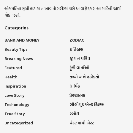
એક મહિના સુધી બટાટા ન ખાવ તો શરીરમાં થશે આવા ફેરફાર, આ માહિતી જાણી
ચોંકી જશો…
Categories
BANK AND MONEY
ZODIAC
Beauty Tips
ઇતિહાસ
Breaking News
જીવન ચરિત્ર
Featured
ટૂંકી વાર્તાઓ
Health
તથ્યો અને હકીકતો
Inspiration
ધાર્મિક
Love Story
પ્રેરણાત્મક
Techonology
બોલીવુડ એન્ડ ફિલ્મ્સ
True Story
રસોઈ
Uncategorized
વેસ્ટ માંથી બેસ્ટ