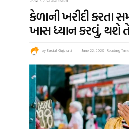
Home
તથ્યો અને હકીકતો
કેળાની ખરીદી કરતા 
ખાસ ધ્યાન કરવું, થશે ત
by
Social Gujarati
June 22, 2020
Reading Time: