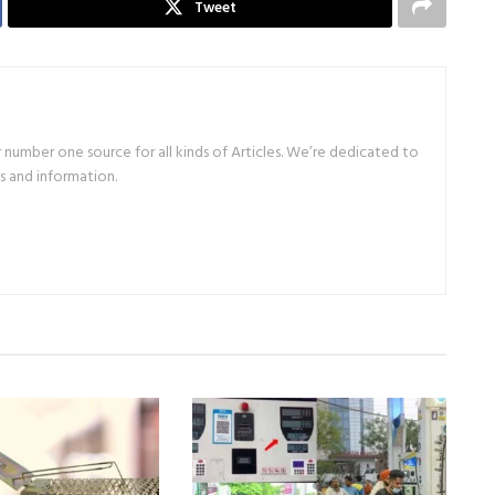
Tweet
number one source for all kinds of Articles. We’re dedicated to
s and information.