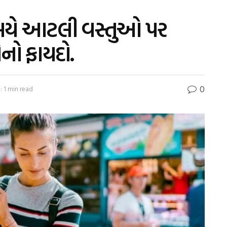
સમયે આટલી વસ્તુઓ પર
ેનો ફાયદો.
0
 1 min read