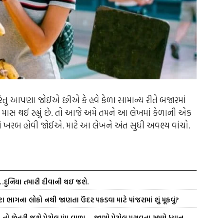
 પરંતુ આપણા જોઈએ છીએ કે હવે કેળા સામાન્ય રીતે બજારમાં
ારે માસ થઈ રહ્યું છે. તો આજે અમે તમને આ લેખમાં કેળાની એક
ોને ખરબ હોવી જોઈએ. માટે આ લેખને અંત સુધી અવશ્ય વાંચો.
ં…દુનિયા તમારી દીવાની થઇ જશે.
ા ભાગના લોકો નથી જાણતા ઉંદર પકડવા માટે પાંજરામાં શું મૂકવું?
તો છેતરી જશે પેટ્રોલ પંપ વાળા… જાણો પેટ્રોલ પુરાવતા સમયે ધ્યાન