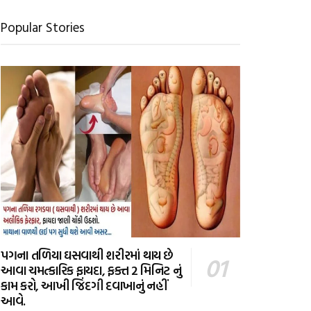
Popular Stories
પગના તળિયા ઘસવાથી શરીરમાં થાય છે
આવા ચમત્કારિક ફાયદા, ફક્ત 2 મિનિટ નું
કામ કરો, આખી જિંદગી દવાખાનું નહીં
આવે.