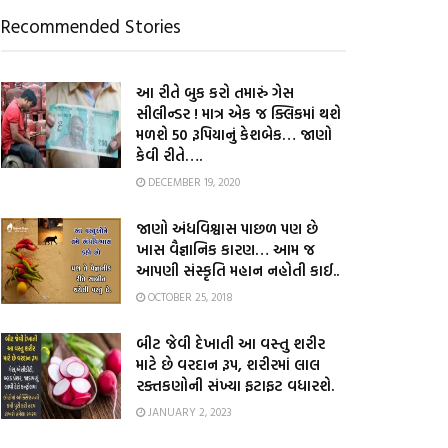
Recommended Stories
આ રીતે બુક કરો તમારું ગેસ
સીલીન્ડર ! માત્ર એક જ ક્લિકમાં થશે
મળશે 50 રૂપિયાનું કેશબેક… જાણો
કેવી રીતે….
DECEMBER 19, 2020
જાણો અંધવિશ્વાસ પાછળ પણ છે
ખાસ વૈજ્ઞાનિક કારણ… આમ જ
આપણી સંસ્કૃતિ મહાન નહોતી કાઈ..
OCTOBER 25, 2018
બીટ જેવી દેખાતી આ વસ્તુ શરીર
માટે છે વરદાન રૂપ, શરીરમાં લાલ
રક્તકણોની સંખ્યા ફટાફટ વધારશે.
JANUARY 2, 2023