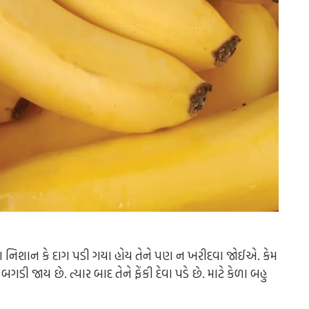
ા નિશાન કે દાગ પડી ગયા હોય તેને પણ ન ખરીદવા જોઈએ. કેમ
ી જાય છે. ત્યાર બાદ તેને ફેંકી દેવા પડે છે. માટે કેળા બહુ