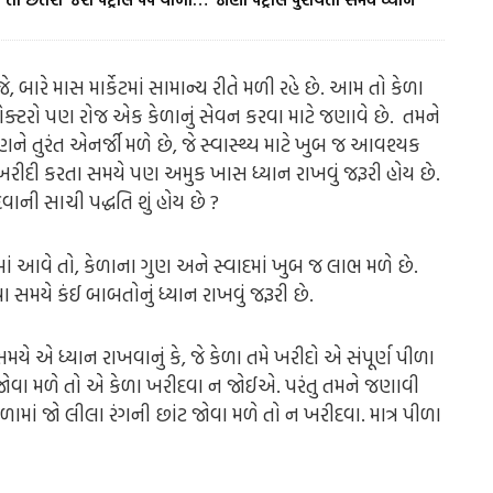
, બારે માસ માર્કેટમાં સામાન્ય રીતે મળી રહે છે. આમ તો કેળા
ડોક્ટરો પણ રોજ એક કેળાનું સેવન કરવા માટે જણાવે છે. તમને
 તુરંત એનર્જી મળે છે, જે સ્વાસ્થ્ય માટે ખુબ જ આવશ્યક
ી ખરીદી કરતા સમયે પણ અમુક ખાસ ધ્યાન રાખવું જરૂરી હોય છે.
ાની સાચી પદ્ધતિ શું હોય છે ?
ાં આવે તો, કેળાના ગુણ અને સ્વાદમાં ખુબ જ લાભ મળે છે.
સમયે કંઈ બાબતોનું ધ્યાન રાખવું જરૂરી છે.
યે એ ધ્યાન રાખવાનું કે, જે કેળા તમે ખરીદો એ સંપૂર્ણ પીળા
ં જોવા મળે તો એ કેળા ખરીદવા ન જોઈએ. પરંતુ તમને જણાવી
ામાં જો લીલા રંગની છાંટ જોવા મળે તો ન ખરીદવા. માત્ર પીળા