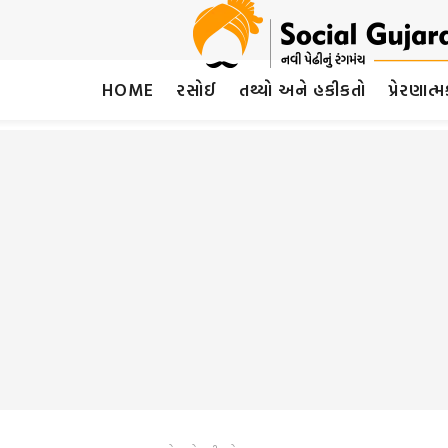
HOME
રસોઈ
તથ્યો અને હકીકતો
પ્રેરણાત્