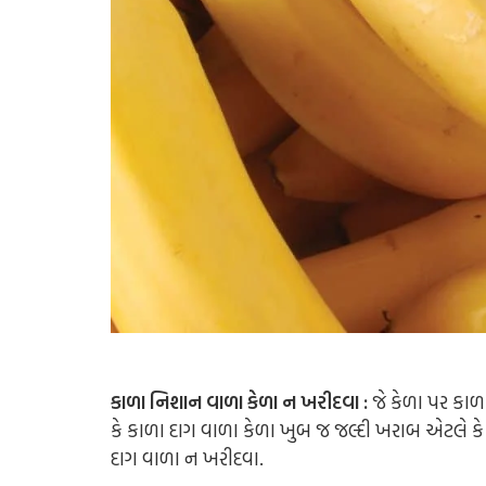
કાળા નિશાન વાળા કેળા ન ખરીદવા :
જે કેળા પર કાળ
કે કાળા દાગ વાળા કેળા ખુબ જ જલ્દી ખરાબ એટલે કે બગડ
દાગ વાળા ન ખરીદવા.