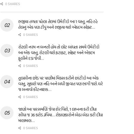
0 SHARES
ભજીયા તળતા પહેલા તેલમાં ઉમેરી દો આ 1 વસ્તુ, નહિ રહે
તેલનું એક પણ ટીપું અને ભજીયા થશે એકદમ સોફ્ટ…
0 SHARES
રોટલી નરમ ન બનતી હોય તો લોટ બાંધતા સમયે ઉમેરી દો
આ એક વસ્તુ, રોટલી થશે ફટાફટ, સોફ્ટ અને એકદમ
ફૂલીને દડા જેવી…
0 SHARES
તુલસીના છોડ પર પાણીમાં મિક્સ કરીને છાંટી દો આ એક
વસ્તુ, સુકાશે પણ નહિ અને બધી જીવાત પણ ભાગી જશે. ઘરે
જ બનાવો કીટનાશક…
0 SHARES
જાણો આ પારસમણિ જેવા શેર વિશે, 1 લાખના કરી દીધા
સીધા જ 36 કરોડ રૂપિયા… રોકાણકારોને બેઠા બેઠા કરી દીધા
માલામાલ…
0 SHARES