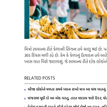
મિત્રો સામાન્ય રીતે કેળાની સિઝન હવે ચાલુ થઈ છે.
365 દિવસ મળી રહે છે. કેમ કે કેળાનું ઉત્પાદન હવે બ
ખાસ વાત વિશે જણાવશું. જે સામાન્ય રીતે દરેક લોક
RELATED POSTS
બીજા લોકોને મળતા સમયે ધ્યાન રાખો માત્ર આ પાંચ વાતનુ
પાંજરામાં મૂકી દો આ એક વસ્તુ, તરત પકડાય જશે ઉંદર, મોટ
પેટ્રોલ પુરાવતી વખતે ઝીરો પહેલા જોઈ લેજો આ વસ્તુ, નહિ 