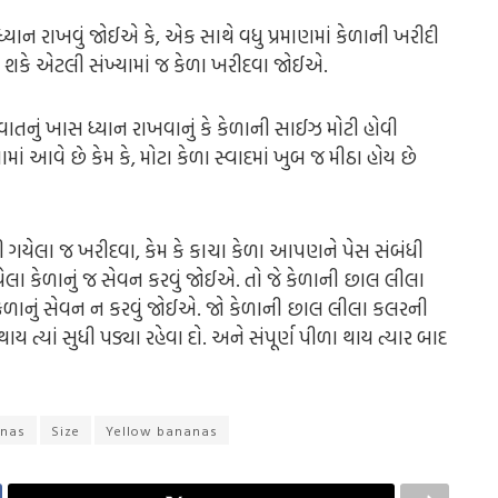
ધ્યાન રાખવું જોઈએ કે, એક સાથે વધુ પ્રમાણમાં કેળાની ખરીદી
ઈ શકે એટલી સંખ્યામાં જ કેળા ખરીદવા જોઈએ.
તનું ખાસ ધ્યાન રાખવાનું કે કેળાની સાઈઝ મોટી હોવી
ં આવે છે કેમ કે, મોટા કેળા સ્વાદમાં ખુબ જ મીઠા હોય છે
ી ગયેલા જ ખરીદવા, કેમ કે કાચા કેળા આપણને પેસ સંબંધી
યેલા કેળાનું જ સેવન કરવું જોઈએ. તો જે કેળાની છાલ લીલા
 કેળાનું સેવન ન કરવું જોઈએ. જો કેળાની છાલ લીલા કલરની
ાય ત્યાં સુધી પડ્યા રહેવા દો. અને સંપૂર્ણ પીળા થાય ત્યાર બાદ
anas
Size
Yellow bananas