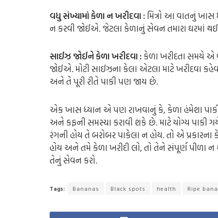
વધુ સંખ્યામાં કેળા ન ખરીદવા :
મિત્રો આ વાતનું ખાસ 
ન કરવી જોઈએ. જેટલા કેળાનું સેવન તમારા ઘરમાં થ
સાઈઝ જોઈને કેળા ખરીદવા :
કેળા ખરીદતા સમયે એ વા
જોઈએ. મોટી સાઈઝના કેલા એટલા માટે ખરીદવા કહેવામા
અને તે પૂરી રીતે પાકી પણ જાય છે.
એક ખાસ ધ્યાન એ પણ રાખવાનું કે, કેળા હંમેશા પાક
અને કફની સમસ્યા કરાવી શકે છે. માટે યોગ્ય પાકી ગ
રંગની હોય તે બરોબર પાકેલા ન હોય. તો એ પ્રકારના
હોય અને તમે કેળા ખરીદી લો, તો તેને સંપૂર્ણ પીળા ન થ
તેનું સેવન કરો.
Tags:
Bananas
Black spots
health
Ripe ban