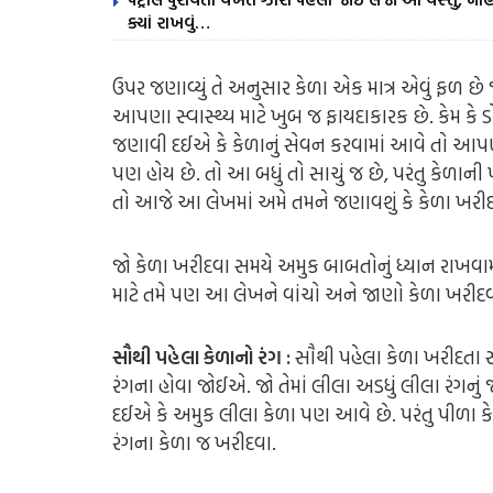
ક્યાં રાખવું…
ઉપર જણાવ્યું તે અનુસાર કેળા એક માત્ર એવું ફળ છે જે
આપણા સ્વાસ્થ્ય માટે ખુબ જ ફાયદાકારક છે. કેમ કે 
જણાવી દઈએ કે કેળાનું સેવન કરવામાં આવે તો આપણને
પણ હોય છે. તો આ બધું તો સાચું જ છે, પરંતુ કેળાન
તો આજે આ લેખમાં અમે તમને જણાવશું કે કેળા ખરીદવ
જો કેળા ખરીદવા સમયે અમુક બાબતોનું ધ્યાન રાખવામ
માટે તમે પણ આ લેખને વાંચો અને જાણો કેળા ખરીદવા 
સૌથી પહેલા કેળાનો રંગ :
સૌથી પહેલા કેળા ખરીદતા સમ
રંગના હોવા જોઈએ. જો તેમાં લીલા અડધું લીલા રંગનુ
દઈએ કે અમુક લીલા કેળા પણ આવે છે. પરંતુ પીળા કેળ
રંગના કેળા જ ખરીદવા.