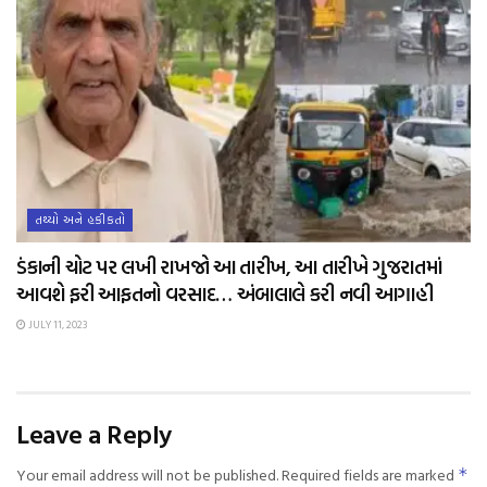
તથ્યો અને હકીકતો
ડંકાની ચોટ પર લખી રાખજો આ તારીખ, આ તારીખે ગુજરાતમાં
આવશે ફરી આફતનો વરસાદ… અંબાલાલે કરી નવી આગાહી
JULY 11, 2023
Leave a Reply
Your email address will not be published.
Required fields are marked
*