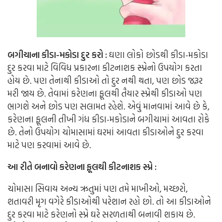
બગીચાના કીડા-મકોડા દુર કરો :
ઘણા લોકો છોડથી કીડા-મકોડા
દુર કરવા માટે વિવિધ પ્રકારના કીટનાશક સ્પ્રેનો ઉપયોગ કરતા
હોય છે. પણ તેનાથી કીડાઓ તો દુર નથી થતા, પણ છોડ જરૂર
મરી જાય છે. તેવામાં કરેણના ફૂલથી તૈયાર સ્પ્રેથી કીડાઓ પણ
ભાગશે અને છોડ પણ સલામત રહેશે. એવું માનવામાં આવે છે કે,
કરેણના ફૂલની તીખી ગંધ કીડા-મકોડાને બગીચામાં આવતા રોકે
છે. તેનો ઉપયોગ ચોમાસામાં ઘરમાં આવતા કીડાઓને દુર કરવા
માટે પણ કરવામાં આવે છે.
આ રીતે બનાવો કરેણના ફૂલથી કીટનાશક સ્પ્રે :
ચોમાસા સિવાય અન્ય ઋતુમાં પણ તમે માખીઓ, મચ્છરો,
શતાવરી મૃગ વગેરે કીડાઓથી પરેશાન રહો છો. તો આ કીડાઓને
દુર કરવા માટે કરેણનો સ્પ્રે ઘરે સરળતાથી બનાવી શકાય છે.