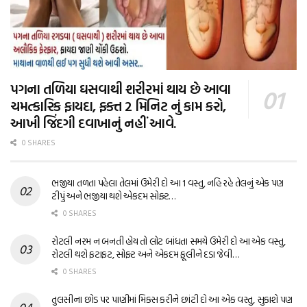
પગના તળિયા ઘસવાથી શરીરમાં થાય છે આવા
ચમત્કારિક ફાયદા, ફક્ત 2 મિનિટ નું કામ કરો,
આખી જિંદગી દવાખાનું નહીં આવે.
0 SHARES
ભજીયા તળતા પહેલા તેલમાં ઉમેરી દો આ 1 વસ્તુ, નહિ રહે તેલનું એક પણ
ટીપું અને ભજીયા થશે એકદમ સોફ્ટ…
0 SHARES
રોટલી નરમ ન બનતી હોય તો લોટ બાંધતા સમયે ઉમેરી દો આ એક વસ્તુ,
રોટલી થશે ફટાફટ, સોફ્ટ અને એકદમ ફૂલીને દડા જેવી…
0 SHARES
તુલસીના છોડ પર પાણીમાં મિક્સ કરીને છાંટી દો આ એક વસ્તુ, સુકાશે પણ