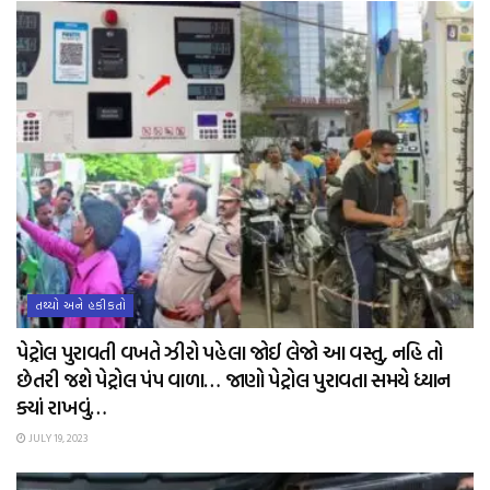
તથ્યો અને હકીકતો
પેટ્રોલ પુરાવતી વખતે ઝીરો પહેલા જોઈ લેજો આ વસ્તુ, નહિ તો
છેતરી જશે પેટ્રોલ પંપ વાળા… જાણો પેટ્રોલ પુરાવતા સમયે ધ્યાન
ક્યાં રાખવું…
JULY 19, 2023