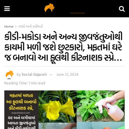
Home
તથ્યો અને હકીકતો
કીડી-મકોડા અને અન્ય જીવજંતુઓથી
કાયમી મળી જશે છુટકારો, મફતમાં ઘરે
જ બનાવો આ ફૂલથી કીટનાશક સ્પ્રે…
by
Social Gujarati
June 21, 2024
Reading Time: 1 min read