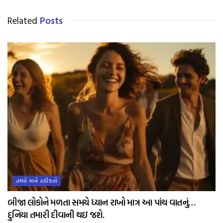
Related
Posts
તથ્યો અને હકીકતો
બીજા લોકોને મળતા સમયે ધ્યાન રાખો માત્ર આ પાંચ વાતનું…
દુનિયા તમારી દીવાની થઇ જશે.