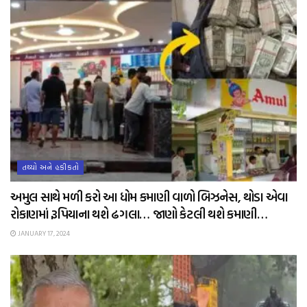
તથ્યો અને હકીકતો
અમુલ સાથે મળી કરો આ ધોમ કમાણી વાળો બિઝનેસ, થોડા એવા
રોકાણમાં રૂપિયાના થશે ઢગલા… જાણો કેટલી થશે કમાણી…
JANUARY 17, 2024