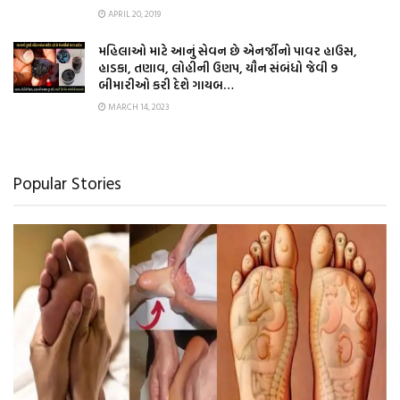
APRIL 20, 2019
મહિલાઓ માટે આનું સેવન છે એનર્જીનો પાવર હાઉસ,
હાડકા, તણાવ, લોહીની ઉણપ, યૌન સંબંધો જેવી 9
બીમારીઓ કરી દેશે ગાયબ…
MARCH 14, 2023
Popular Stories