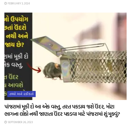
FEBRUARY 3, 2024
તથ્યો અને હકીકતો
પાંજરામાં મૂકી દો આ એક વસ્તુ, તરત પકડાય જશે ઉંદર, મોટા
ભાગના લોકો નથી જાણતા ઉંદર પકડવા માટે પાંજરામાં શું મૂકવું?
SEPTEMBER 26, 2023