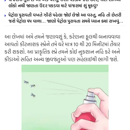
લોકો નથી જાણતા ઉંદર પકડવા માટે પાંજરામાં શું મૂકવું?
પેટ્રોલ પુરાવતી વખતે ઝીરો પહેલા જોઈ લેજો આ વસ્તુ, નહિ તો છેતરી
જશે પેટ્રોલ પંપ વાળા… જાણો પેટ્રોલ પુરાવતા સમયે ધ્યાન ક્યાં રાખવું…
આ લેખમાં અમે તમને જણાવશું કે, કરેણના ફૂલથી બનાવવાવા
આવતો કીટનાશક સ્પ્રેને તમે ઘરે માત્ર 10 થી 20 મિનીટમાં તૈયાર
કરી શકશો. આ પ્રાકૃતિક સ્પ્રે તમને કોઈ નુકશાન નહિ કરે અને
કીડાઓ સહિત અન્ય જીવજંતુઓ પણ સહેલાઈથી ભાગી જશે.