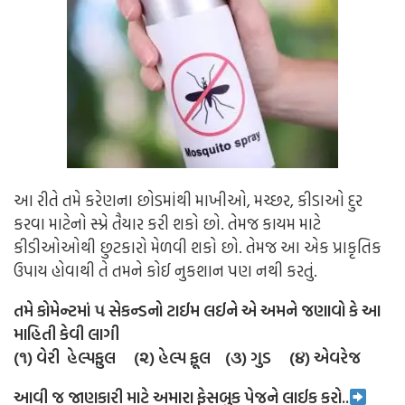
આ રીતે તમે કરેણના છોડમાંથી માખીઓ, મચ્છર, કીડાઓ દુર
કરવા માટેનો સ્પ્રે તૈયાર કરી શકો છો. તેમજ કાયમ માટે
કીડીઓઓથી છુટકારો મેળવી શકો છો. તેમજ આ એક પ્રાકૃતિક
ઉપાય હોવાથી તે તમને કોઈ નુકશાન પણ નથી કરતું.
તમે કોમેન્ટમાં ૫ સેકન્ડનો ટાઈમ લઈને એ અમને જણાવો કે આ
માહિતી કેવી લાગી
(૧) વેરી હેલ્પફુલ (૨) હેલ્પ ફૂલ (૩) ગુડ (૪) એવરેજ
આવી જ જાણકારી માટે અમારા ફેસબુક પેજને લાઈક કરો..