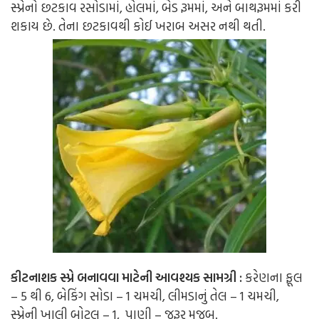
સ્પ્રેનો છટકાવ રસોડામાં, હોલમાં, બેડ રૂમમાં, અને બાથરૂમમાં કરી
શકાય છે. તેના છટકાવથી કોઈ ખરાબ અસર નથી થતી.
કીટનાશક સ્પ્રે બનાવવા માટેની આવશ્યક સામગ્રી :
કરેણના ફૂલ
– 5 થી 6, બેકિંગ સોડા – 1 ચમચી, લીમડાનું તેલ – 1 ચમચી,
સ્પ્રેની ખાલી બોટલ – 1, પાણી – જરૂર મુજબ.