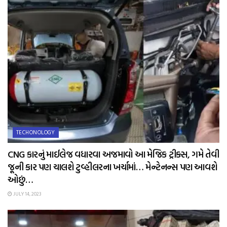
TECHONOLOGY
CNG કારનું માઈલેજ વધારવા અજમાવો આ મેજિક ટ્રીક્સ, ગમે તેવી
જૂની કાર પણ ચાલશે ટુવ્હીલરના ખર્ચામાં… મેન્ટેનન્સ પણ આવશે
ઓછું…
JULY 14, 2023