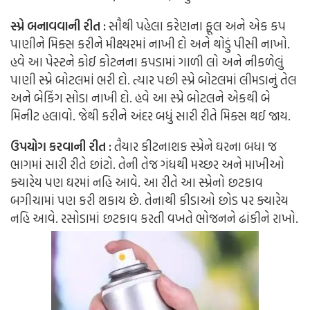
સ્પ્રે બનાવવાની રીત :
સૌથી પહેલા કરેણના ફૂલ અને એક કપ
પાણીને મિક્સ કરીને મીક્ષ્યરમાં નાખી દો અને થોડું પીસી નાખો.
હવે આ પેસ્ટને કોઈ કોટનના કપડામાં ગાળી લો અને નીકળેલું
પાણી સ્પ્રે બોટલમાં ભરી દો. ત્યાર પછી સ્પ્રે બોટલમાં લીમડાનું તેલ
અને બેકિંગ સોડા નાખી દો. હવે આ સ્પ્રે બોટલને એકથી બે
મિનીટ હલાવો. જેથી કરીને અંદર બધું સારી રીતે મિક્સ થઈ જાય.
ઉપયોગ કરવાની રીત :
તૈયાર કીટનાશક સ્પ્રેને ઘરના બધા જ
ભાગમાં સારી રીતે છાંટો. તેની તેજ ગંધથી મચ્છર અને માખીઓ
ક્યારેય પણ ઘરમાં નહિ આવે. આ રીતે આ સ્પ્રેનો છટકાવ
બગીચામાં પણ કરી શકાય છે. તેનાથી કીડાઓ છોડ પર ક્યારેય
નહિ આવે. રસોડામાં છટકાવ કરતી વખતે ભોજનને ઢાંકીને રાખો.