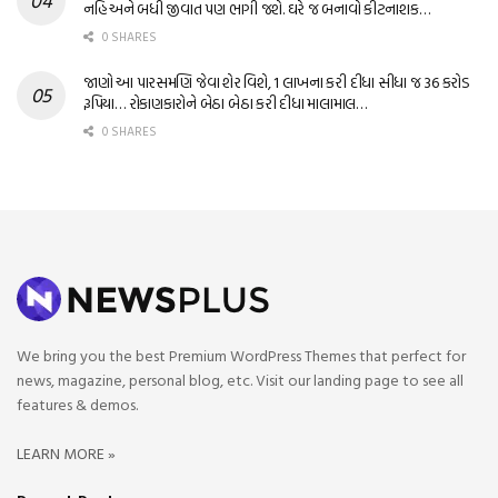
નહિ અને બધી જીવાત પણ ભાગી જશે. ઘરે જ બનાવો કીટનાશક…
0 SHARES
જાણો આ પારસમણિ જેવા શેર વિશે, 1 લાખના કરી દીધા સીધા જ 36 કરોડ
રૂપિયા… રોકાણકારોને બેઠા બેઠા કરી દીધા માલામાલ…
0 SHARES
We bring you the best Premium WordPress Themes that perfect for
news, magazine, personal blog, etc. Visit our landing page to see all
features & demos.
LEARN MORE »