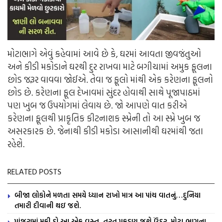
મોટાભાગે એવું કહેવામાં આવે છે કે, ઘરમાં આવતા જીવજંતુઓ
અને કીડી મકોડાને ઘરથી દુર રાખવા માટે બગીચામાં અમુક ફૂલના
છોડ જરૂર વાવવા જોઈએ. તેવા જ ફૂલો માંથી એક કરેણના ફૂલનો
છોડ છે. કરેણના ફૂલ દેખાવમાં સુંદર હોવાથી સાથે પૂજાપાઠમાં
પણ ખુબ જ ઉપયોગમાં લેવાય છે. જો આપણે વાત કરીએ
કરેણના ફૂલથી પ્રાકૃતિક કીટનાશક સ્પ્રેની તો આ સ્પ્રે ખુબ જ
અસરકારક છે. જેનાથી કીડી મકોડા આસાનીથી ઘરમાંથી જતા
રહેશે.
RELATED POSTS
બીજા લોકોને મળતા સમયે ધ્યાન રાખો માત્ર આ પાંચ વાતનું…દુનિયા
તમારી દીવાની થઇ જશે.
પાંજરામાં મૂકી દો આ એક વસ્તુ, તરત પકડાય જશે ઉંદર, મોટા ભાગના