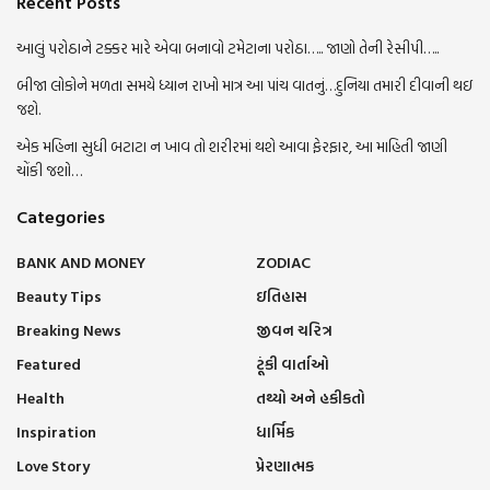
Recent Posts
આલું પરોઠાને ટક્કર મારે એવા બનાવો ટમેટાના પરોઠા….. જાણો તેની રેસીપી…..
બીજા લોકોને મળતા સમયે ધ્યાન રાખો માત્ર આ પાંચ વાતનું…દુનિયા તમારી દીવાની થઇ
જશે.
એક મહિના સુધી બટાટા ન ખાવ તો શરીરમાં થશે આવા ફેરફાર, આ માહિતી જાણી
ચોંકી જશો…
Categories
BANK AND MONEY
ZODIAC
Beauty Tips
ઇતિહાસ
Breaking News
જીવન ચરિત્ર
Featured
ટૂંકી વાર્તાઓ
Health
તથ્યો અને હકીકતો
Inspiration
ધાર્મિક
Love Story
પ્રેરણાત્મક