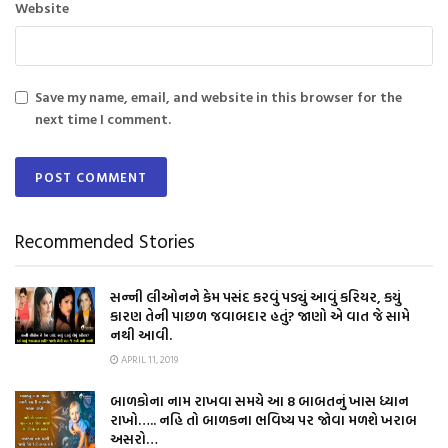
Website
Save my name, email, and website in this browser for the
next time I comment.
Recommended Stories
સન્ની લીઓનને કેમ પસંદ કરવું પડ્યું આવું કરિયર, કયું
કારણ તેની પાછળ જવાબદાર હતું? જાણો એ વાત જે સામે
નથી આવી.
APRIL 11, 2019
બાળકોના નામ રાખવા સમયે આ 8 બાબતનું ખાસ ધ્યાન
રાખો….. નહિ તો બાળકના ભવિષ્ય પર જોવા મળશે ખરાબ
અસરો…