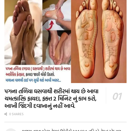
પગના તળિયા ઘસવાથી શરીરમાં થાય છે આવા
ચમત્કારિક ફાયદા, ફક્ત 2 મિનિટ નું કામ કરો,
આખી જિંદગી દવાખાનું નહીં આવે.
0 SHARES