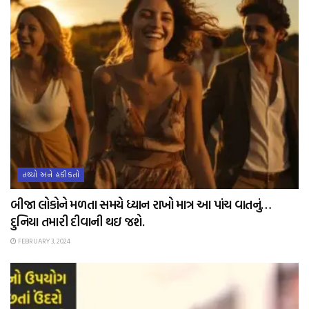
તથ્યો અને હકીકતો
બીજા લોકોને મળતા સમયે ધ્યાન રાખો માત્ર આ પાંચ વાતનું…
દુનિયા તમારી દીવાની થઇ જશે.
FEBRUARY 3, 2024