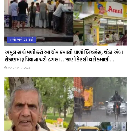
તથ્યો અને હકીકતો
અમુલ સાથે મળી કરો આ ધોમ કમાણી વાળો બિઝનેસ, થોડા એવા
રોકાણમાં રૂપિયાના થશે ઢગલા… જાણો કેટલી થશે કમાણી…
JANUARY 17, 2024