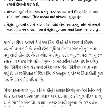
તમારી દીવાની થઇ જશે.
પાંજરામાં મૂકી દો આ એક વસ્તુ, તરત પકડાય જશે ઉંદર, મોટા ભાગના
લોકો નથી જાણતા ઉંદર પકડવા માટે પાંજરામાં શું મૂકવું?
પેટ્રોલ પુરાવતી વખતે ઝીરો પહેલા જોઈ લેજો આ વસ્તુ, નહિ તો છેતરી
જશે પેટ્રોલ પંપ વાળા… જાણો પેટ્રોલ પુરાવતા સમયે ધ્યાન ક્યાં રાખવું…
કાલીન ભૈયા, એટલે કે પંકજ ત્રિપાઠીએ એક દશકમાં વિશેષ
ખ્યાતી પ્રાપ્ત કરી છે. તેની દરેક ભૂમિકા છેલ્લા એકની તુલનામાં
વધુ સારી હોય છે. ગેંગ્સ ઓફ વાસેપુર, સ્ટ્રી, ન્યુટન, મસાન, ગુંજન
સક્સેના પંકજ ત્રિપાઠીની ખુબ જ બહેતરીન ફિલ્મ છે. મિર્ઝાપુર
વેબ સિરીઝ સિવાય તેમણે સેક્રેડ ગેમ્સ વેબ સિરીઝમાં પણ કામ
કર્યું છે. તે દરમિયાન મીડિયા રિપોર્ટ અનુસાર, પંકજ ત્રિપાઠીની કુલ
સંપત્તિ 30 કરોડ રૂપિયા છે.
મિર્ઝાપુરના રાજા મુન્ના ત્રિપાઠીનું કિરદાર દિવ્યેંદુ શર્માએ નિભાવ્યું
છે. તેઓ આ પહેલા પણ પ્યાર કા પંચનામાં, બત્તી ગુલ મીટર ચાલુ
અને ટોઇલેટ એક પ્રેમ કથામાં નજર આવી ચુક્યા છે. 37 વર્ષના