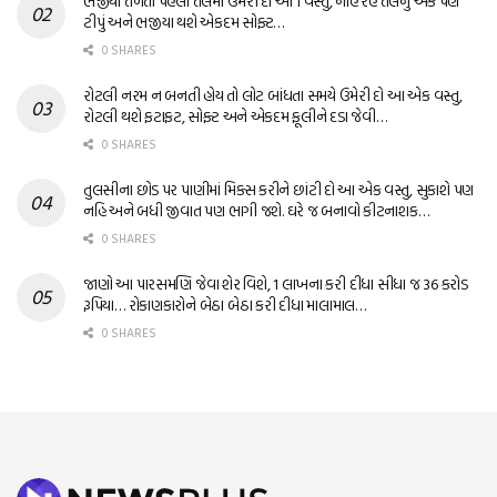
ભજીયા તળતા પહેલા તેલમાં ઉમેરી દો આ 1 વસ્તુ, નહિ રહે તેલનું એક પણ
ટીપું અને ભજીયા થશે એકદમ સોફ્ટ…
0 SHARES
રોટલી નરમ ન બનતી હોય તો લોટ બાંધતા સમયે ઉમેરી દો આ એક વસ્તુ,
રોટલી થશે ફટાફટ, સોફ્ટ અને એકદમ ફૂલીને દડા જેવી…
0 SHARES
તુલસીના છોડ પર પાણીમાં મિક્સ કરીને છાંટી દો આ એક વસ્તુ, સુકાશે પણ
નહિ અને બધી જીવાત પણ ભાગી જશે. ઘરે જ બનાવો કીટનાશક…
0 SHARES
જાણો આ પારસમણિ જેવા શેર વિશે, 1 લાખના કરી દીધા સીધા જ 36 કરોડ
રૂપિયા… રોકાણકારોને બેઠા બેઠા કરી દીધા માલામાલ…
0 SHARES