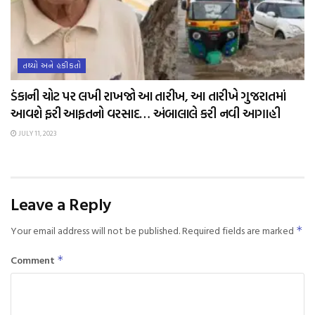
તથ્યો અને હકીકતો
ડંકાની ચોટ પર લખી રાખજો આ તારીખ, આ તારીખે ગુજરાતમાં
આવશે ફરી આફતનો વરસાદ… અંબાલાલે કરી નવી આગાહી
JULY 11, 2023
Leave a Reply
Your email address will not be published.
Required fields are marked
*
Comment
*