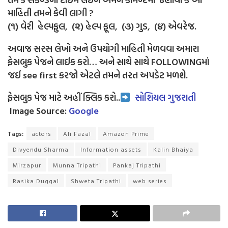
માહિતી તમને કેવી લાગી ?
(૧) વેરી હેલ્પફુલ, (૨) હેલ્પ ફૂલ, (૩) ગુડ, (૪) એવરેજ.
અવાજ સરસ લેખો અને ઉપયોગી માહિતી મેળવવા અમારા
ફેસબુક પેજને લાઈક કરો… અને સાથે સાથે FOLLOWINGમાં
જઈ see first કરજો એટલે તમને તરત અપડેટ મળશે.
ફેસબુક પેજ માટે અહીં ક્લિક કરો..
સોશિયલ ગુજરાતી
Image Source:
Google
Tags:
actors
Ali Fazal
Amazon Prime
Divyendu Sharma
Information assets
Kalin Bhaiya
Mirzapur
Munna Tripathi
Pankaj Tripathi
Rasika Duggal
Shweta Tripathi
web series