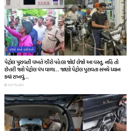
તથ્યો અને હકીકતો
પેટ્રોલ પુરાવતી વખતે ઝીરો પહેલા જોઈ લેજો આ વસ્તુ, નહિ તો
છેતરી જશે પેટ્રોલ પંપ વાળા… જાણો પેટ્રોલ પુરાવતા સમયે ધ્યાન
ક્યાં રાખવું…
JULY 19, 2023