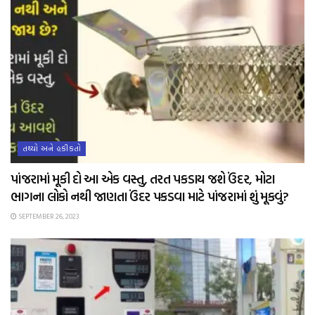
તથ્યો અને હકીકતો
પાંજરામાં મૂકી દો આ એક વસ્તુ, તરત પકડાય જશે ઉંદર, મોટા
ભાગના લોકો નથી જાણતા ઉંદર પકડવા માટે પાંજરામાં શું મૂકવું?
SEPTEMBER 26, 2023