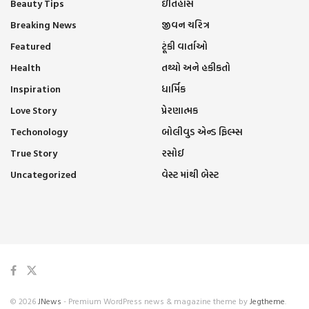
Beauty Tips
ઇતિહાસ
Breaking News
જીવન ચરિત્ર
Featured
ટૂંકી વાર્તાઓ
Health
તથ્યો અને હકીકતો
Inspiration
ધાર્મિક
Love Story
પ્રેરણાત્મક
Techonology
બોલીવુડ એન્ડ ફિલ્મ્સ
True Story
રસોઈ
Uncategorized
વેસ્ટ માંથી બેસ્ટ
© 2026
JNews
- Premium WordPress news & magazine theme by
Jegtheme
.