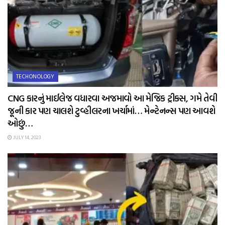
TECHONOLOGY
CNG કારનું માઈલેજ વધારવા અજમાવો આ મેજિક ટ્રીક્સ, ગમે તેવી
જૂની કાર પણ ચાલશે ટુવ્હીલરના ખર્ચામાં… મેન્ટેનન્સ પણ આવશે
ઓછું…
JULY 14, 2023