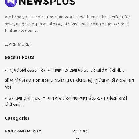
We bring you the best Premium WordPress Themes that perfect for
news, magazine, personal blog, etc. Visit our landing page to see all
features & demos.
LEARN MORE »
Recent Posts
આલું પરોઠાને ટક્કર મારે એવા બનાવો ટમેટાના પરોઠા….. જાણો તેની રેસીપી…..
બીજા લોકોને મળતા સમયે ધ્યાન રાખો માત્ર આ પાંચ વાતનું…દુનિયા તમારી દીવાની થઇ
જશે.
એક મહિના સુધી બટાટા ન ખાવ તો શરીરમાં થશે આવા ફેરફાર, આ માહિતી જાણી
ચોંકી જશો…
Categories
BANK AND MONEY
ZODIAC