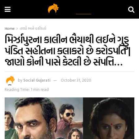
Home
તથ્યો અને હકીકતો
મિર્ઝાપુરના કાલીન ભૈયાથી લઈને ગુડ્ડુ
પંડિત સહીતના કલાકરો છે કરોડપતિ |
જાણો કોની પાસે કેટલી છે સંપત્તિ…
by
Social Gujarati
October 31, 2020
Reading Time: 1 min read