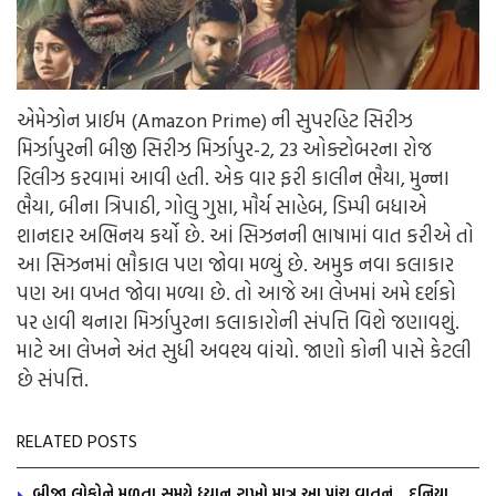
એમેઝોન પ્રાઈમ (Amazon Prime) ની સુપરહિટ સિરીઝ
મિર્ઝાપુરની બીજી સિરીઝ મિર્ઝાપુર-2, 23 ઓક્ટોબરના રોજ
રિલીઝ કરવામાં આવી હતી. એક વાર ફરી કાલીન ભૈયા, મુન્ના
ભૈયા, બીના ત્રિપાઠી, ગોલુ ગુપ્તા, મૌર્ય સાહેબ, ડિમ્પી બધાએ
શાનદાર અભિનય કર્યો છે. આં સિઝનની ભાષામાં વાત કરીએ તો
આ સિઝનમાં ભૌકાલ પણ જોવા મળ્યું છે. અમુક નવા કલાકાર
પણ આ વખત જોવા મળ્યા છે. તો આજે આ લેખમાં અમે દર્શકો
પર હાવી થનારા મિર્ઝાપુરના કલાકારોની સંપત્તિ વિશે જણાવશું.
માટે આ લેખને અંત સુધી અવશ્ય વાંચો. જાણો કોની પાસે કેટલી
છે સંપત્તિ.
RELATED POSTS
બીજા લોકોને મળતા સમયે ધ્યાન રાખો માત્ર આ પાંચ વાતનું…દુનિયા