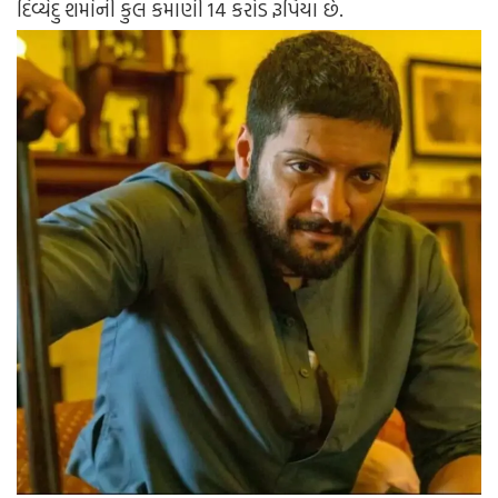
દિવ્યેંદુ શર્માની કુલ કમાણી 14 કરોડ રૂપિયા છે.