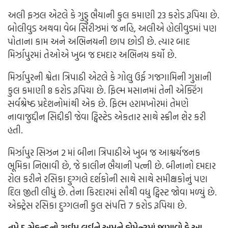
અલી ફઝલ એટલે કે ગુડ્ડુ ભૈયાની કુલ કમાણી 23 કરોડ રૂપિયા છે.
બોલીવુડ અથવા વેબ સિરીઝમાં જ નહિ, અલીએ હોલીવુડમાં પણ
પોતાના કામ અને અભિનયની છાપ છોડી છે. ત્યાર બાદ
મિર્ઝાપુરમાં તેઓએ ખુબ જ દમદાર અભિનય કર્યો છે.
મિર્ઝાપુરની શ્વેતા ત્રિપાઠી એટલે કે ગોલુ ઉર્ફ ગજગામિની ગુપ્તાની
કુલ કમાણી 8 કરોડ રૂપિયા છે. ફિલ્મ મસાનમાં તેની એક્ટિંગ
સર્વશ્રેષ્ઠ પ્રદેશનોમાંથી એક છે. ફિલ્મ હરામખોરમાં તેમણે
નાવાજુદ્દીન સિદ્દીકી જેવા ટ્વિસ્ટેડ એકતાર સાથે સ્ક્રીન શેર કરી
હતી.
મિર્ઝાપુર સિઝન 2 માં બીના ત્રિપાઠીએ ખુબ જ આશ્વર્યજનક
ભૂમિકા નિભાવી છે, જે કાલીન ભૈયાની પત્ની છે. બીનાનો દમદાર
રોલ કરીને રસિકા દુગ્ગલે દર્શકોની સાથે સાથે સમીક્ષકોનું પણ
દિલ જીતી લીધું છે. તેના કિરદારમાં સૌથી વધુ ટ્વિસ્ટ જોવા મળ્યું છે.
એક્ટ્રેસ રસિકા દુગ્ગલની કુલ સંપત્તિ 7 કરોડ રૂપિયા છે.
તમે 5 સેકન્ડનો ટાઈમ લઈને અમને કોમેન્ટમાં જણાવો કે આ