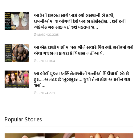
આ દેશી શરબત સાથે ખાઈ લ્યો લસણની બે કળી,
ધમનીઓમાં જ ઓગળી દેશે ખરાબ કોલેસ્ટ્રોલ… શરીરની
એકેએક નસ સાફ થઇ જશે મફતમાં જ…
MARCH 29, 2025
આ એક દાણો પાણીમાં પલાળીને સવારે પિય લ્યો. શરીરમાં થશે
એવા ગજબના ફાયદા કે વિશ્વાસ નહીં આવે.
JUNE 13, 2024
આ બોલીવુડના અભિનેતાઓની પત્નીઓ મિડીયાથી રહે છે
દુર…. અનહદ છે ખુબસુરત… જુવો તેના ફોટા આફરીન થઇ
જશો…
JUNE 24, 2019
Popular Stories