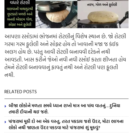
આપણા રસોડામાં ભોજનમાં રોટલીનું વિશેષ સ્થાન છે. જો રોટલી
ગરમા ગરમ ફુલેલી અને સોફ્ટ હોય તો ખાવાની મજા જ કંઈક
અલગ હોય છે. પરંતુ આવી રોટલી બનાવવી દરેકને નથી
આવડતી. ખાસ કરીને જેઓ નવી નવી રસોઈ કરતા શીખતા હોય
તેમને રોટલી બનાવવાનું ફાવતું નથી અને રોટલી પણ ફૂલતી
નથી.
RELATED POSTS
બીજા લોકોને મળતા સમયે ધ્યાન રાખો માત્ર આ પાંચ વાતનું…દુનિયા
તમારી દીવાની થઇ જશે.
પાંજરામાં મૂકી દો આ એક વસ્તુ, તરત પકડાય જશે ઉંદર, મોટા ભાગના
લોકો નથી જાણતા ઉંદર પકડવા માટે પાંજરામાં શું મૂકવું?