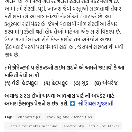
અલગ છે. આ મેન્યુઅલ સ્ટેનલેસ સ્ટીલ રોટી મેકર મશીન છે.
આમાં તમે રોટલી, પૂરી, ખાખરા જેવી વસ્તુઓ સરળતાથી તૈયાર
કરી શકો છો આ માત્ર લોટથી રોટલીઓ તૈયાર કરે છે. આ
ડ્યુરેબલ રોટી મેકર છે. જેમને વેલણથી ગોળ રોટલીઓ તૈયાર
કરવામાં મુશ્કેલી થતી હોય તેઓ માટે આ એક સારો વિકલ્પ છે.
ઉપર જણાવેલા આ રોટી મેકર મશીન તમે અમેઝોન અથવા
ફ્લિપકાર્ટ પરથી પણ મંગાવી શકો છો. જે તમને સરળતાથી મળી
જાય છે.
તમે કોમેન્ટમાં ૫ સેકન્ડનો ટાઈમ લઈને એ અમને જણાવો કે આ
માહિતી કેવી લાગી
(૧) વેરી હેલ્પફુલ (૨) હેલ્પ ફૂલ (૩) ગુડ (૪) એવરેજ
અવાજ સરસ લેખો અથવા આવનારા પાર્ટ ની અપડેટ માટે
અમારા ફેસબુક પેજને લાઈક
કરો..
સોશિયલ ગુજરાતી
Tags:
chapati tips
cooking and kitchen tips
Electric roti maker machine
Electro Sky Electric Roti Maker