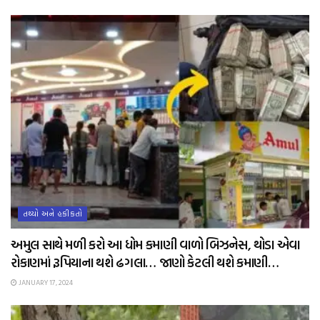
તથ્યો અને હકીકતો
અમુલ સાથે મળી કરો આ ધોમ કમાણી વાળો બિઝનેસ, થોડા એવા
રોકાણમાં રૂપિયાના થશે ઢગલા… જાણો કેટલી થશે કમાણી…
JANUARY 17, 2024