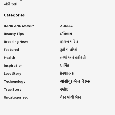
ચોંકી જશો…
Categories
BANK AND MONEY
ZODIAC
Beauty Tips
ઇતિહાસ
Breaking News
જીવન ચરિત્ર
Featured
ટૂંકી વાર્તાઓ
Health
તથ્યો અને હકીકતો
Inspiration
ધાર્મિક
Love Story
પ્રેરણાત્મક
Techonology
બોલીવુડ એન્ડ ફિલ્મ્સ
True Story
રસોઈ
Uncategorized
વેસ્ટ માંથી બેસ્ટ