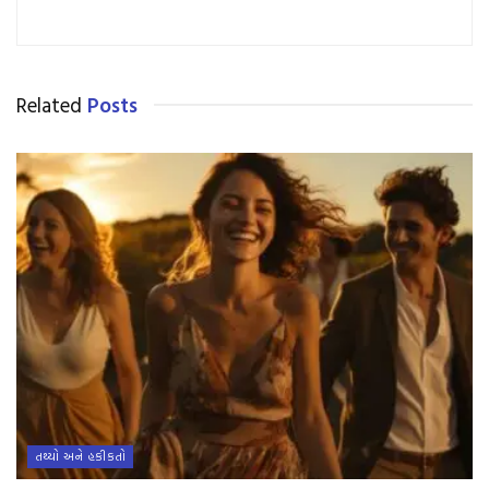
Related
Posts
તથ્યો અને હકીકતો