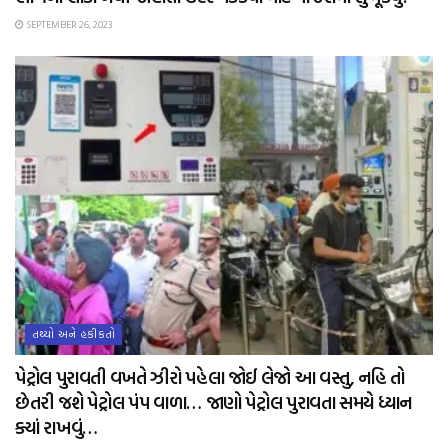
SEPTEMBER 26, 2023
તથ્યો અને હકીકતો
પેટ્રોલ પુરાવતી વખતે ઝીરો પહેલા જોઈ લેજો આ વસ્તુ, નહિ તો
છેતરી જશે પેટ્રોલ પંપ વાળા… જાણો પેટ્રોલ પુરાવતા સમયે ધ્યાન
ક્યાં રાખવું…