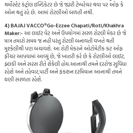
થર્મોસ્ટેટ કંટ્રોલ ઇન્ડિકેટર છે જે જરૂરી ટેમ્પરેચર થવા પર ઓફ કે
ઓન થતું રહે છે. આમાં રોટલીઓ બળતી નથી.
4) BAJAJ VACCO®Go-Ezzee Chapati/Roti/Khakhra
Maker:-
આ લાઈટ વેટ અને ઉપયોગમાં સરળ રોટલી મેકર છે જે
માત્ર તમારો સમય જ નહીં પરંતુ રોટલી બનાવતી વખતે થતી
મુશ્કેલીથી પણ બચાવશે. આ રોટી મેકરને ઓટોમેટીક કટ ઓફ
ફીચર આપવામાં આવ્યું છે, જે ખાતરી કરે છે કે રોટલીઓ લાઈટ,
ફ્લકી અને સરસ રીતે શેકેલી હોય.આનાથી તમને દરરોજ સુવિધા
રહેશે અને તહેવાર,પાર્ટી અને ફંકશન દરમિયાન આનાથી તમને
ઘણી સરળતા રહેશે.