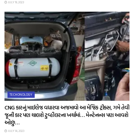
JULY 19, 2023
TECHONOLOGY
CNG કારનું માઈલેજ વધારવા અજમાવો આ મેજિક ટ્રીક્સ, ગમે તેવી
જૂની કાર પણ ચાલશે ટુવ્હીલરના ખર્ચામાં… મેન્ટેનન્સ પણ આવશે
ઓછું…
JULY 14, 2023