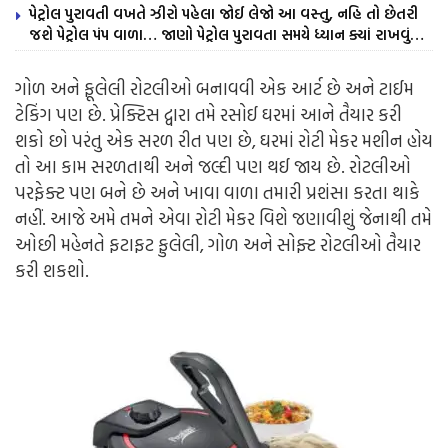
પેટ્રોલ પુરાવતી વખતે ઝીરો પહેલા જોઈ લેજો આ વસ્તુ, નહિ તો છેતરી
જશે પેટ્રોલ પંપ વાળા… જાણો પેટ્રોલ પુરાવતા સમયે ધ્યાન ક્યાં રાખવું…
ગોળ અને ફૂલેલી રોટલીઓ બનાવવી એક આર્ટ છે અને ટાઈમ
ટેકિંગ પણ છે. પ્રેક્ટિસ દ્વારા તમે રસોઈ ઘરમાં આને તૈયાર કરી
શકો છો પરંતુ એક સરળ રીત પણ છે, ઘરમાં રોટી મેકર મશીન હોય
તો આ કામ સરળતાથી અને જલ્દી પણ થઈ જાય છે. રોટલીઓ
પરફેક્ટ પણ બને છે અને ખાવા વાળા તમારી પ્રશંસા કરતા થાકે
નહીં. આજે અમે તમને એવા રોટી મેકર વિશે જણાવીશું જેનાથી તમે
ઓછી મહેનતે ફટાફટ ફુલેલી, ગોળ અને સોફ્ટ રોટલીઓ તૈયાર
કરી શકશો.