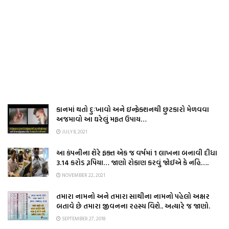
કાનમાં થતો દુઃખાવો અને ઇન્ફેકશનથી છુટકારો મેળવવા
અજમાવો આ ઘરેલું મફત ઉપાય…
JULY 8, 2021
આ કંપનીના શેરે ફક્ત એક જ વર્ષમાં 1 લાખના બનાવી દીધા
3.14 કરોડ રૂપિયા… જાણો રોકાણ કરવું જોઈએ કે નહિ….
NOVEMBER 22, 2021
તમારા નામનો અને તમારા સાથીના નામનો પહેલો અક્ષર
બતાવે છે તમારા જીવનના રહસ્ય વિશે.. અત્યારે જ જાણો.
SEPTEMBER 27, 2018