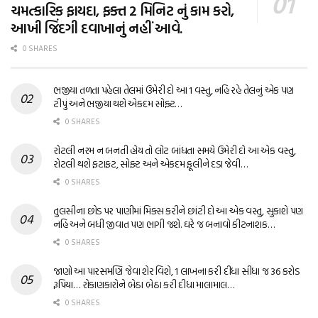
ચમત્કારિક ફાયદા, ફક્ત 2 મિનિટ નું કામ કરો,
આખી જિંદગી દવાખાનું નહીં આવે.
0 SHARES
ભજીયા તળતા પહેલા તેલમાં ઉમેરી દો આ 1 વસ્તુ, નહિ રહે તેલનું એક પણ
ટીપું અને ભજીયા થશે એકદમ સોફ્ટ…
0 SHARES
રોટલી નરમ ન બનતી હોય તો લોટ બાંધતા સમયે ઉમેરી દો આ એક વસ્તુ,
રોટલી થશે ફટાફટ, સોફ્ટ અને એકદમ ફૂલીને દડા જેવી…
0 SHARES
તુલસીના છોડ પર પાણીમાં મિક્સ કરીને છાંટી દો આ એક વસ્તુ, સુકાશે પણ
નહિ અને બધી જીવાત પણ ભાગી જશે. ઘરે જ બનાવો કીટનાશક…
0 SHARES
જાણો આ પારસમણિ જેવા શેર વિશે, 1 લાખના કરી દીધા સીધા જ 36 કરોડ
રૂપિયા… રોકાણકારોને બેઠા બેઠા કરી દીધા માલામાલ…
0 SHARES