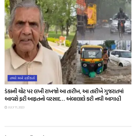
તથ્યો અને હકીકતો
ડંકાની ચોટ પર લખી રાખજો આ તારીખ, આ તારીખે ગુજરાતમાં
આવશે ફરી આફતનો વરસાદ… અંબાલાલે કરી નવી આગાહી
JULY 11, 2023