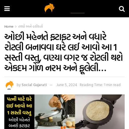
Home
તથ્યો અને હકીકતો
ઓછી મહેનતે ફટાફટ અને વધારે
રોટલી બનાવવા ઘરે લઈ આવો આ 1
સસ્તી વસ્તુ, વણ્યા વગર જ રોટલી થશે
એકદમ ગોળ નરમ અને ફૂલેલી…
by
Social Gujarati
June 5, 2024
Reading Time: 1 min read