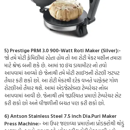
5) Prestige PRM 3.0 900-Watt Roti Maker (Silver):-
જો તમે મોટી ફેમિલીમાં રહેતા હોય તો આ રોટી મેકર મશીન તમારા
માટે શ્રેષ્ઠ બની શકે છે. આમાં 10 ઇંચ ડાયામીટર નો તવો
આપવામાં આવ્યો છે જેનાથી તમે મોટી સાઈઝની રોટલી ઝટપટ
તૈયાર કરી શકો છો. આ રોટી મેકરથી દરેક વખતે પરફેક્ટ ગોળ
રોટલીઓ તૈયાર થશે.
આમાં એડજેસ્ટેબલ ટેમ્પરેચર નોબ
આપવામાં આવી છે. જેનાથી તમે જરૂરિયાત પ્રમાણે ટેમ્પરેચર સેટ
કરી શકો છો અને વીજળીની બચત પણ કરી શકો છો.
6) Antson Stainless Steel 7.5 inch Dia.Puri Maker
Press Machine:-
આ ઉપર જણાવ્યા પ્રમાણેના પ્રોડક્ટોથી થોડું