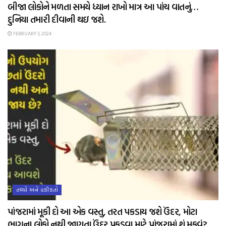
બીજા લોકોને મળતા સમયે ધ્યાન રાખો માત્ર આ પાંચ વાતનું…
દુનિયા તમારી દીવાની થઇ જશે.
FEBRUARY 3, 2024
તથ્યો અને હકીકતો
પાંજરામાં મૂકી દો આ એક વસ્તુ, તરત પકડાય જશે ઉંદર, મોટા
ભાગના લોકો નથી જાણતા ઉંદર પકડવા માટે પાંજરામાં શું મૂકવું?