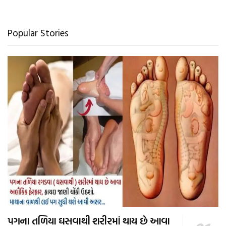
Popular Stories
પગના તળિયા ઘસવાથી શરીરમાં થાય છે આવા