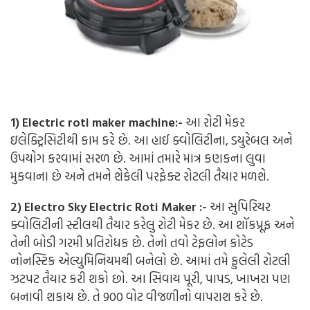
1) Electric roti maker machine:-
આ રોટી મેકર
ઇલેક્ટ્રિસિટીથી કામ કરે છે. આ હાઈ ક્વોલિટીના, ડયુરેબલ અને
ઉપયોગ કરવામાં સરળ છે. આમાં તમારે માત્ર કણકના લુવા
મુકવાના છે અને તમને શેકેલી પરફેક્ટ રોટલી તૈયાર મળશે.
2) Electro Sky Electric Roti Maker :-
આ સુપિરિયર
ક્વોલિટીની સ્ટીલથી તૈયાર કરેલુ રોટી મેકર છે. આ શૉકપ્રૂફ અને
તેની બોડી ગરમી પ્રતિરોધક છે. તેનો તવો ટેફલોન કોટેડ
નોનસ્ટિક એલ્યુમિનિયમથી બનેલો છે. આમાં તમે ફુલેલી રોટલી
ઝટપટ તૈયાર કરી શકો છો. આ સિવાય પૂરી, પાપડ, ખાખરા પણ
બનાવી શકાય છે. તે 900 વોટ વીજળીનો વાપરાશ કરે છે.