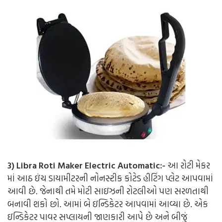
3) Libra Roti Maker Electric Automatic:-
આ રોટી મેકર
માં આઠ ઇંચ ડાયામીટરની નોનસ્ટીક કોટેડ હીટિંગ પ્લેટ આપવામાં
આવી છે. જેનાથી તમે મોટી સાઇઝની રોટલીઓ પણ સરળતાથી
બનાવી શકો છો. આમાં બે ઇન્ડિકેટર આપવામાં આવ્યા છે. એક
ઇન્ડિકેટર પાવર સપ્લાયની જાણકારી આપે છે અને બીજું