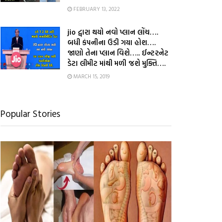
FEBRUARY 13, 2022
jio દ્વારા થયો નવો પ્લાન લોંચ….
બધી કંપનીના ઉડી ગયા હોશ….
જાણો તેના પ્લાન વિશે….. ઈન્ટરનેટ
ડેટા લીમીટ માંથી મળી જશે મુક્તિ….
MARCH 15, 2019
Popular Stories