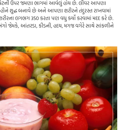
 પેટની ઉપર જમણા ભાગમાં આવેલું હોય છે. લીવર આપણા
ોહીને શુદ્ધ બનાવે છે અને આપણા શરીરને તંદુરસ્ત રાખવામાં
ીરના લગભગ 350 કરતા પણ વધુ કર્યો કરવામાં મદદ કરે છે.
ંગો જેમકે, આંતરડા, કીડની, હદય, મગજ વગેરે સાથે સાંકળીને