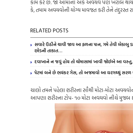
કામ કરે છે. જો આમાંનો એક અવયવ પણ ખરાબ થાય ત
કે, તમામ અવયવોની યોગ્ય માવજત કરી તેને તંદુરસ્ત 
RELATED POSTS
સવારે ઉઠીને ચાવી જાવ આ ફળના પાન, ગમે તેવી બેકાબુ ડા
છોડની તાકાત…
દવાખાને ન જવું હોય તો ચોમાસામાં ખાવી જોઈએ આ વસ્તુ, 
પેટમાં બને છે ભયંકર ગેસ, તો અજમાવો આ ઘરગથ્થું સર
ચાલો તમને પહેલા શરીરના સૌથી મોટા-મોટા અવયવોન
આપણા શરીરના ટોપ- ૧૦ મોટા અવયવો નીચે મુજબ છ