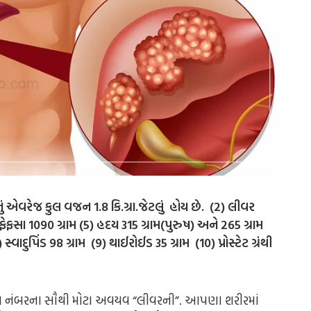
ું એવરેજ કુલ વજન 1.8 કિ.ગ્રા.જેટલું હોય છે. (2) લીવર
ફસા 1090 ગ્રામ (5) હદય 315 ગ્રામ(પુરુષ) અને 265 ગ્રામ
્વાદુપિંડ 98 ગ્રામ (9) થાઈરોઈડ 35 ગ્રામ (10) પ્રોસ્ટેટ ગ્રંથી
નંબરના સૌથી મોટા અવયવ “લીવરની”. આપણા શરીરમાં