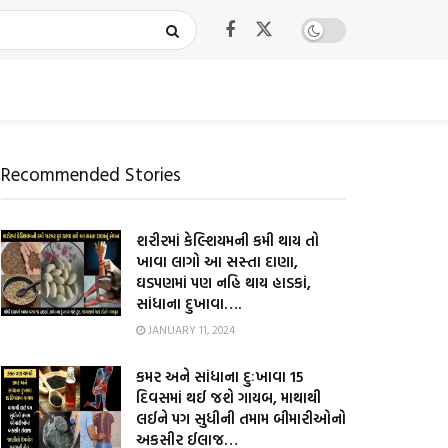
Recommended Stories
શરીરમાં કેલ્શિયમની કમી થાય તો
ખાવા લાગો આ સસ્તા દાણા,
ઘડપણમાં પણ નહિ થાય હાડકાં,
સાંધાના દુખાવા….
JANUARY 11, 2024
કમર અને સાંધાના દુઃખાવા 15
દિવસમાં થઈ જશે ગાયબ, માથાથી
લઈને પગ સુધીની તમામ બીમારીઓનો
અકસીર ઈલાજ…