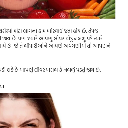
 શરીરમાં મોટા ભાગના કામ ખોરવાઈ જતા હોય છે. તેમજ
છે. પણ જયારે આપણું લીવર થોડું નબળું પડે ત્યારે
 આપે છે. જો તે બીમારીઓને આપણે અવગણીએ તો આપણને
 પડી શકે કે આપણું લીવર ખરાબ કે નબળું પડતું જાય છે.
વા.