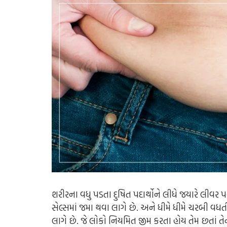
શરીરના વધુ પડતા દુષિત પદાર્થોને લીધે જયારે લીવર પર
સેલ્સમાં જમા થવા લાગે છે. અને ધીમે ધીમે ચરબી
લાગે છે. જે લોકો નિયમિત જીમ કરતા હોય તેમ છતાં