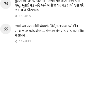
તુલસીના છોડ પર પાણીમાં મિક્સ કરીને છાંટી દો આ એક
વસ્તુ, સુકાશે પણ નહિ અને બધી જીવાત પણ ભાગી જશે. ઘરે
જ બનાવો કીટનાશક…
0 SHARES
જાણો આ પારસમણિ જેવા શેર વિશે, 1 લાખના કરી દીધા
સીધા જ 36 કરોડ રૂપિયા… રોકાણકારોને બેઠા બેઠા કરી દીધા
માલામાલ…
0 SHARES