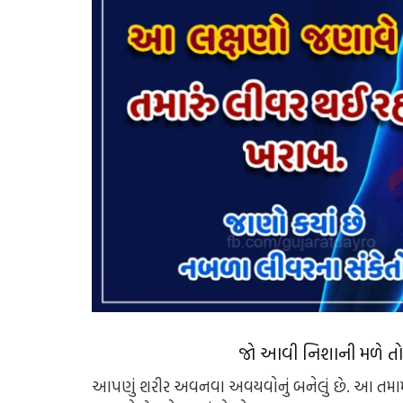
જો આવી નિશાની મળે તો સ
આપણું શરીર અવનવા અવયવોનું બનેલું છે. આ તમામ અવ