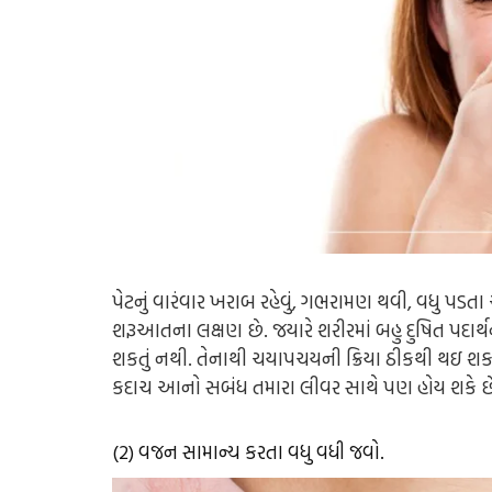
પેટનું વારંવાર ખરાબ રહેવું, ગભરામણ થવી, વધુ 
શરૂઆતના લક્ષણ છે. જયારે શરીરમાં બહુ દુષિત પદાર્
શકતું નથી. તેનાથી ચયાપચયની ક્રિયા ઠીકથી થઇ શક
કદાચ આનો સબંધ તમારા લીવર સાથે પણ હોય શકે છે. 
(2) વજન સામાન્ય કરતા વધુ વધી જવો.