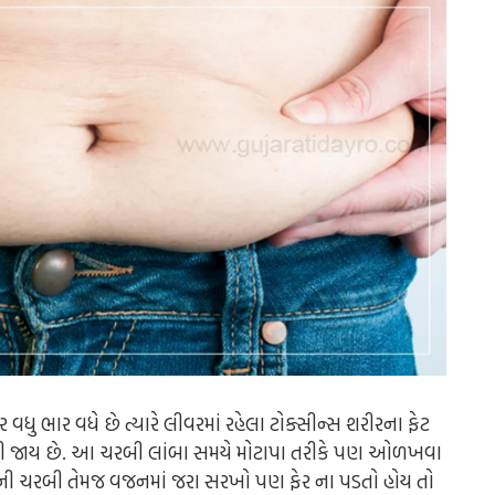
 વધુ ભાર વધે છે ત્યારે લીવરમાં રહેલા ટોક્સીન્સ શરીરના ફેટ
 વધતી જાય છે. આ ચરબી લાંબા સમયે મોટાપા તરીકે પણ ઓળખવા
 તેની ચરબી તેમજ વજનમાં જરા સરખો પણ ફેર ના પડતો હોય તો