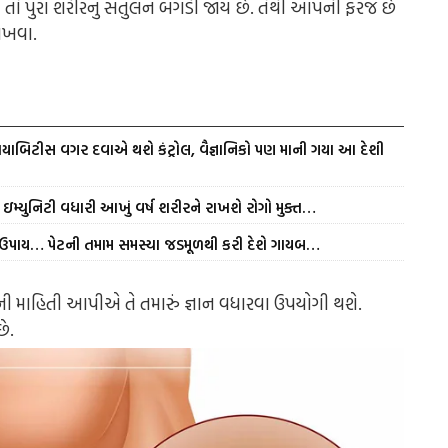
ો પુરા શરીરનું સંતુલન બગડી જાય છે. તેથી આપની ફરજ છે
રાખવા.
યાબિટીસ વગર દવાએ થશે કંટ્રોલ, વૈજ્ઞાનિકો પણ માની ગયા આ દેશી
ઇમ્યુનિટી વધારી આખું વર્ષ શરીરને રાખશે રોગો મુક્ત…
ળ ઉપાય… પેટની તમામ સમસ્યા જડમૂળથી કરી દેશે ગાયબ…
ી માહિતી આપીએ તે તમારું જ્ઞાન વધારવા ઉપયોગી થશે.
ે.