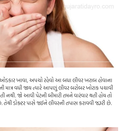
પડતા ઓડકાર ખાવા, અપચો રહેવો આ બધા લીવર ખરાબ હોવાના
થની માત્ર વધી જાય ત્યારે આપણું લીવર બરોબર ખોરાક પચાવી
તી નથી. જો આવી પેટની બીમારી તમને વારંવાર થતી હોય તો
તેથી ડોક્ટર પાસે જઈને લીવરની તપાસ કરાવવી જરૂરી છે.