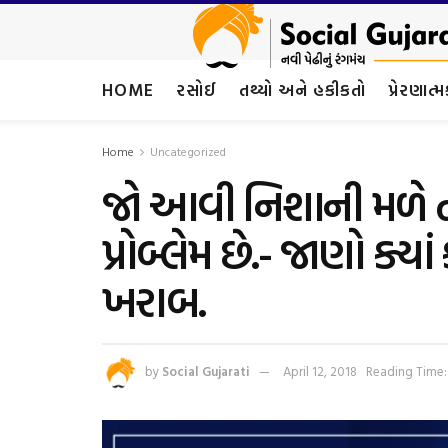
HOME
રસોઈ
તથ્યો અને હકીકતો
પ્રેરણાત્
Home
Uncategorized
જો આવી નિશાની મળે ત
પ્રોબ્લેમ છે.- જાણો ક્યા
ખરાબ.
by
Social Gujarati
April 12, 2018
Reading Time: