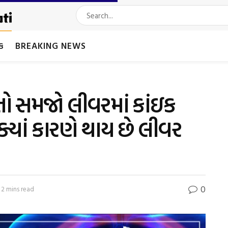
મક
BREAKING NEWS
ો સમજો લીવરમાં કાંઇક
ં ક્યાં કારણે થાય છે લીવર
0
 2 mins read