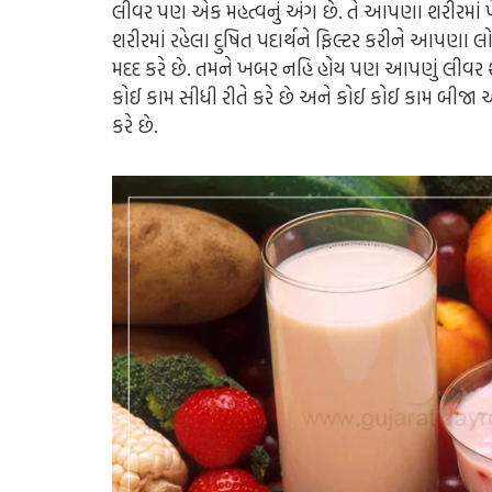
લીવર પણ એક મહત્વનું અંગ છે. તે આપણા શરીરમાં
શરીરમાં રહેલા દુષિત પદાર્થને ફિલ્ટર કરીને આપણા લ
મદદ કરે છે. તમને ખબર નહિ હોય પણ આપણું લીવર શર
કોઈ કામ સીધી રીતે કરે છે અને કોઈ કોઈ કામ બીજા અ
કરે છે.