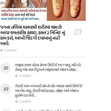
પગના તળિયા ઘસવાથી શરીરમાં થાય છે
આવા ચમત્કારિક ફાયદા, ફક્ત 2 મિનિટ નું
કામ કરો, આખી જિંદગી દવાખાનું નહીં
આવે.
0 SHARES
ભજીયા તળતા પહેલા તેલમાં ઉમેરી દો આ 1 વસ્તુ, નહિ રહે
તેલનું એક પણ ટીપું અને ભજીયા થશે એકદમ સોફ્ટ…
0 SHARES
રોટલી નરમ ન બનતી હોય તો લોટ બાંધતા સમયે ઉમેરી દો
આ એક વસ્તુ, રોટલી થશે ફટાફટ, સોફ્ટ અને એકદમ
ફૂલીને દડા જેવી…
0 SHARES