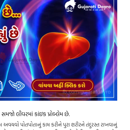
મજો લીવરમાં કાંઇક પ્રોબ્લેમ છે.
યવો પોતપોતાનું કામ કરીને પુરા શરીરને તંદુરસ્ત રાખવાનું