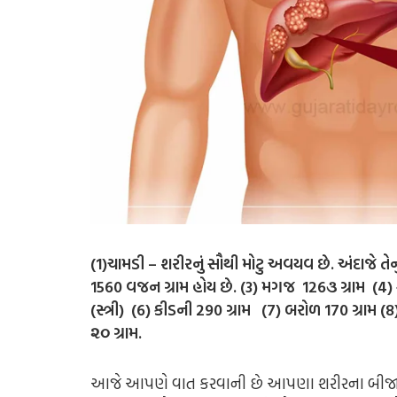
(1)ચામડી – શરીરનું સૌથી મોટુ અવયવ છે. અંદાજે તેન
1560 વજન ગ્રામ હોય છે. (3) મગજ 126૩ ગ્રામ (4) ફે
(સ્ત્રી) (6) કીડની 290 ગ્રામ (7) બરોળ 170 ગ્રામ (8) સ
૨૦ ગ્રામ.
આજે આપણે વાત કરવાની છે આપણા શરીરના બીજા 