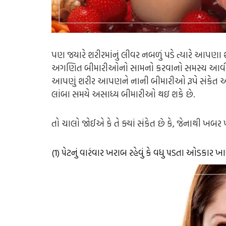
પણ જયારે શરીરમાંનું લીવર નબળું પડે ત્યારે આપણા
અગણિત બીમારીઓનો સામનો કરવાનો સમસ્ય આવી જાય 
આપણું શરીર આપણને નાની બીમારીઓ રૂપે સંકેત
લાંબા સમયે અસાધ્ય બીમારીઓ થઇ શકે છે.
તો ચાલો જોઈએ કે તે ક્યાં સંકેત છે કે, જેનાથી ખબર
(1) પેટનું વારંવાર ખરાબ રહેવું કે વધુ પડતા ઓડકાર ખા