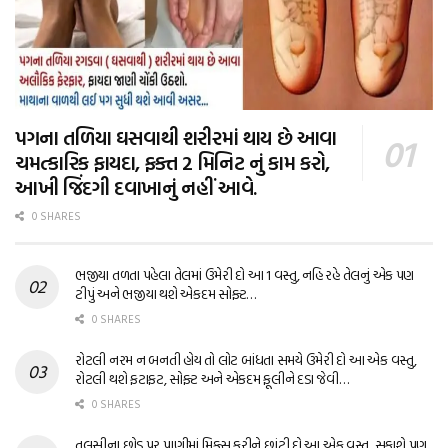
પગના તળિયા ઘસવાથી શરીરમાં થાય છે આવા
ચમત્કારિક ફાયદા, ફક્ત 2 મિનિટ નું કામ કરો,
આખી જિંદગી દવાખાનું નહીં આવે.
0 SHARES
ભજીયા તળતા પહેલા તેલમાં ઉમેરી દો આ 1 વસ્તુ, નહિ રહે તેલનું એક પણ
ટીપું અને ભજીયા થશે એકદમ સોફ્ટ…
0 SHARES
રોટલી નરમ ન બનતી હોય તો લોટ બાંધતા સમયે ઉમેરી દો આ એક વસ્તુ,
રોટલી થશે ફટાફટ, સોફ્ટ અને એકદમ ફૂલીને દડા જેવી…
0 SHARES
તુલસીના છોડ પર પાણીમાં મિક્સ કરીને છાંટી દો આ એક વસ્તુ, સુકાશે પણ