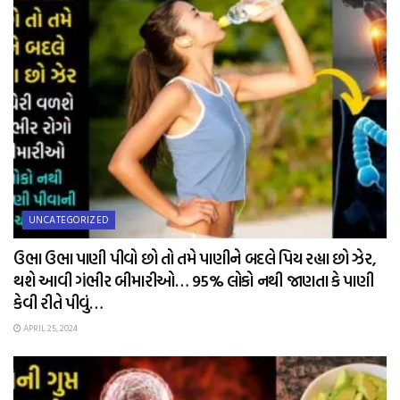
UNCATEGORIZED
ઉભા ઉભા પાણી પીવો છો તો તમે પાણીને બદલે પિય રહ્યા છો ઝેર,
થશે આવી ગંભીર બીમારીઓ… 95% લોકો નથી જાણતા કે પાણી
કેવી રીતે પીવું…
APRIL 25, 2024