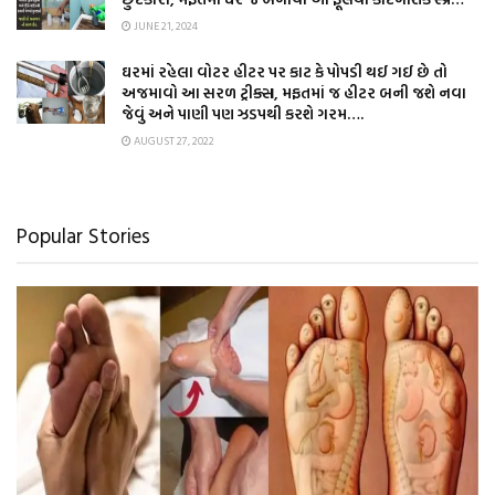
JUNE 21, 2024
ઘરમાં રહેલા વોટર હીટર પર કાટ કે પોપડી થઈ ગઈ છે તો
અજમાવો આ સરળ ટ્રીક્સ, મફતમાં જ હીટર બની જશે નવા
જેવું અને પાણી પણ ઝડપથી કરશે ગરમ….
AUGUST 27, 2022
Popular Stories