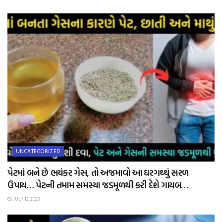
UNCATEGORIZED
પેટમાં બને છે ભયંકર ગેસ, તો અજમાવો આ ઘરગથ્થું સરળ
ઉપાય… પેટની તમામ સમસ્યા જડમૂળથી કરી દેશે ગાયબ…
JULY 13, 2023