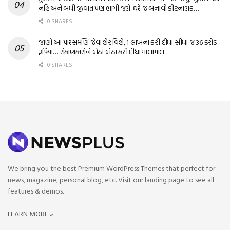
નહિ અને બધી જીવાત પણ ભાગી જશે. ઘરે જ બનાવો કીટનાશક…
0 SHARES
જાણો આ પારસમણિ જેવા શેર વિશે, 1 લાખના કરી દીધા સીધા જ 36 કરોડ
રૂપિયા… રોકાણકારોને બેઠા બેઠા કરી દીધા માલામાલ…
0 SHARES
We bring you the best Premium WordPress Themes that perfect for
news, magazine, personal blog, etc. Visit our landing page to see all
features & demos.
LEARN MORE »