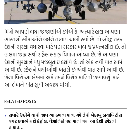
મિત્રો આપણે બધા જ જાણીએ છીએ કે, અત્યારે હાલ આપણા
ભારતની સીમાઓને લઈને તણાવ ચાલી રહ્યો છે. તો બીજી તરફ
દેશની સુરક્ષા વધારવા માટે પણ સરકાર ખુબ જ પ્રયત્નશીલ છે. તો
હાલમાં જ ફ્રાંસથી રાફેલ લડાકુ વિમાન આવ્યા છે. જે આપણા
દેશની સુરક્ષાને વધુ મજબૂતાઈ દર્શાવે છે. તો એક નવી વાત સામે
આવી છે. રફેલને પક્ષીઓથી ખતરો છે એવી વાત સામે આવી છે.
જેના વિશે આ લેખમાં અમે તમને વિશેષ માહિતી જણાવશું. માટે
આ લેખને અંત સુધી અવશ્ય વાંચો.
RELATED POSTS
સવારે ઉઠીને ચાવી જાવ આ ફળના પાન, ગમે તેવી બેકાબુ ડાયાબિટીસ
વગર દવાએ થશે કંટ્રોલ, વૈજ્ઞાનિકો પણ માની ગયા આ દેશી છોડની
તાકાત…