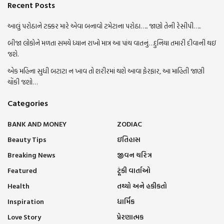
Recent Posts
આલું પરોઠાને ટક્કર મારે એવા બનાવો ટમેટાના પરોઠા….. જાણો તેની રેસીપી…..
બીજા લોકોને મળતા સમયે ધ્યાન રાખો માત્ર આ પાંચ વાતનું…દુનિયા તમારી દીવાની થઇ
જશે.
એક મહિના સુધી બટાટા ન ખાવ તો શરીરમાં થશે આવા ફેરફાર, આ માહિતી જાણી
ચોંકી જશો…
Categories
BANK AND MONEY
ZODIAC
Beauty Tips
ઇતિહાસ
Breaking News
જીવન ચરિત્ર
Featured
ટૂંકી વાર્તાઓ
Health
તથ્યો અને હકીકતો
Inspiration
ધાર્મિક
Love Story
પ્રેરણાત્મક