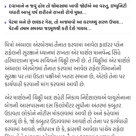
દવાખાને ન જવું હોય તો ચોમાસામાં ખાવી જોઈએ આ વસ્તુ, ઇમ્યુનિટી
વધારી આખું વર્ષ શરીરને રાખશે રોગો મુક્ત…
પેટમાં બને છે ભયંકર ગેસ, તો અજમાવો આ ઘરગથ્થું સરળ ઉપાય…
પેટની તમામ સમસ્યા જડમૂળથી કરી દેશે ગાયબ…
મિત્રો અંબાલા એરબેઝમાં તૈનાત કરવામાં આવેલ ફાઈટર પ્લેન
રાફેલની સુરક્ષાને ધ્યાનમાં રાખતા એર માર્શલ માનવેન્દ્ર સિંહે
હરિયાણાના મુખ્ય સચિવને ચિઠ્ઠી લખી છે. તે ચિઠ્ઠીમાં એર માર્શલે
અંબાલા એરબેઝમાં તૈનાત કરવામાં આવેલ રાફેલ વિમાનોની
સુરક્ષા પર ત્યાં ઉડતા પક્ષીઓ ખતરા સમાન છે, એટલે તેના પર
કાર્યવાહી કરવાની માંગ કરવામાં આવી છે.
એર માર્શલની ચિઠ્ઠી બાદ શહેરી નિકાય નિર્દેશાલયએ વાયુસેનાના
બેઝની આસપાસના દસ કિલોમીટર સુધીના અંતરમાં કબુતર
ઉડાવતા લોકોને નોટીસ મોકલવામાં આવી છે અને કહેવામાં
આવ્યું છે કે, જો કબુતર ઉડાવવામાં આવશે તો તેના પર કાર્યવાહી
કરવામાં આવશે. નોંધપાત્ર છે કે, ફ્રાંસથી આવેલા પાંચેય રાફેલ