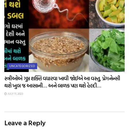
UNCATEGORIZED
સ્ત્રીઓએ ગુપ્ત શક્તિ વધારવા ખાવી જોઈએ આ વસ્તુ, પ્રેગનેન્સી
થશે ખુબ જ આસાની… અને બાળક પણ થશે હેલ્દી…
JULY 11, 2023
Leave a Reply