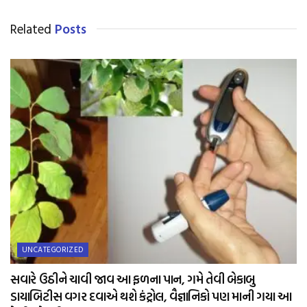
Related
Posts
UNCATEGORIZED
સવારે ઉઠીને ચાવી જાવ આ ફળના પાન, ગમે તેવી બેકાબુ
ડાયાબિટીસ વગર દવાએ થશે કંટ્રોલ, વૈજ્ઞાનિકો પણ માની ગયા આ