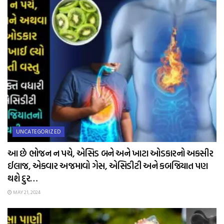
UNCATEGORIZED
આ છે ભોજન ન પચે, એસિડ બને અને ખાટા ઓડકારનો અકસીર
ઈલાજ, એકવાર અજમાવો ગેસ, એસિડીટી અને કબજિયાત પણ
થશે દુર…
MAY 21, 2024