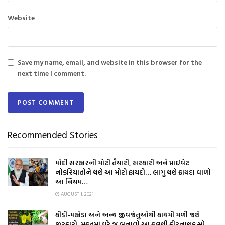
Website
Save my name, email, and website in this browser for the
next time I comment.
Recommended Stories
મોદી સરકારની મોટી તૈયારી, સરકારી અને પ્રાઈવેટ
નોકરિયાતોને થશે આ મોટો ફાયદો… લાગુ થશે ફાયદા વાળો
આ નિયમ…
AUGUST 1, 2021
કીડી-મકોડા અને અન્ય જીવજંતુઓથી કાયમી મળી જશે
છુટકારો, મફતમાં ઘરે જ બનાવો આ ફૂલથી કીટનાશક સ્પ્રે…