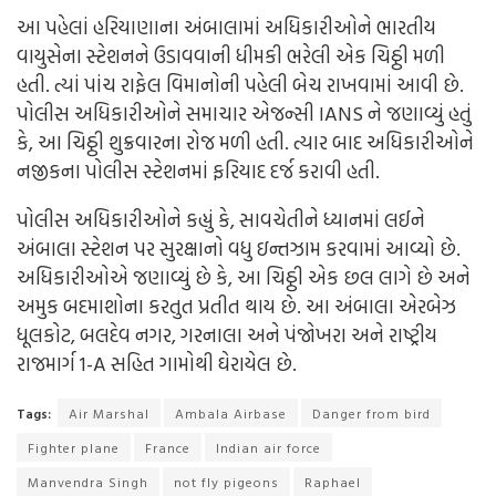
આ પહેલાં હરિયાણાના અંબાલામાં અધિકારીઓને ભારતીય
વાયુસેના સ્ટેશનને ઉડાવવાની ધીમકી ભરેલી એક ચિઠ્ઠી મળી
હતી. ત્યાં પાંચ રાફેલ વિમાનોની પહેલી બેચ રાખવામાં આવી છે.
પોલીસ અધિકારીઓને સમાચાર એજન્સી IANS ને જણાવ્યું હતું
કે, આ ચિઠ્ઠી શુક્રવારના રોજ મળી હતી. ત્યાર બાદ અધિકારીઓને
નજીકના પોલીસ સ્ટેશનમાં ફરિયાદ દર્જ કરાવી હતી.
પોલીસ અધિકારીઓને કહ્યું કે, સાવચેતીને ધ્યાનમાં લઈને
અંબાલા સ્ટેશન પર સુરક્ષાનો વધુ ઇન્તઝામ કરવામાં આવ્યો છે.
અધિકારીઓએ જણાવ્યું છે કે, આ ચિઠ્ઠી એક છલ લાગે છે અને
અમુક બદમાશોના કરતુત પ્રતીત થાય છે. આ અંબાલા એરબેઝ
ધૂલકોટ, બલદેવ નગર, ગરનાલા અને પંજોખરા અને રાષ્ટ્રીય
રાજમાર્ગ 1-A સહિત ગામોથી ઘેરાયેલ છે.
Tags:
Air Marshal
Ambala Airbase
Danger from bird
Fighter plane
France
Indian air force
Manvendra Singh
not fly pigeons
Raphael