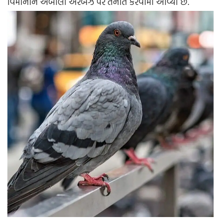
વિમાનોને અંબાલા એરબેઝ પર તૈનાત કરવામાં આવ્યા છે.