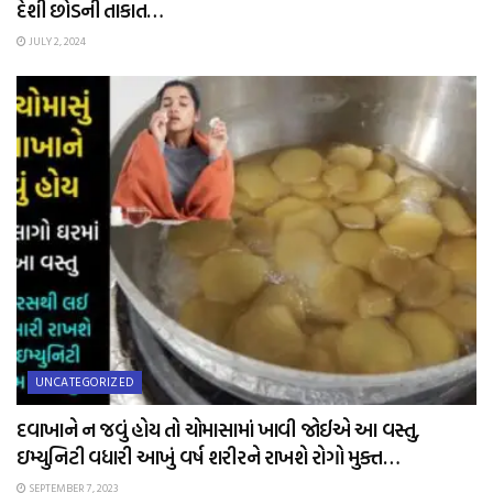
દેશી છોડની તાકાત…
JULY 2, 2024
UNCATEGORIZED
દવાખાને ન જવું હોય તો ચોમાસામાં ખાવી જોઈએ આ વસ્તુ,
ઇમ્યુનિટી વધારી આખું વર્ષ શરીરને રાખશે રોગો મુક્ત…
SEPTEMBER 7, 2023