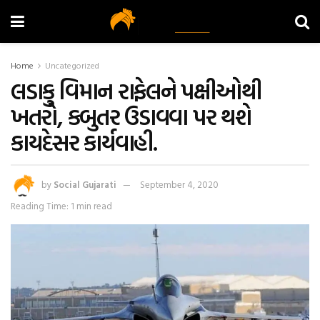
Home
Uncategorized
લડાકુ વિમાન રાફેલને પક્ષીઓથી
ખતરો, કબુતર ઉડાવવા પર થશે
કાયદેસર કાર્યવાહી.
by
Social Gujarati
September 4, 2020
Reading Time: 1 min read