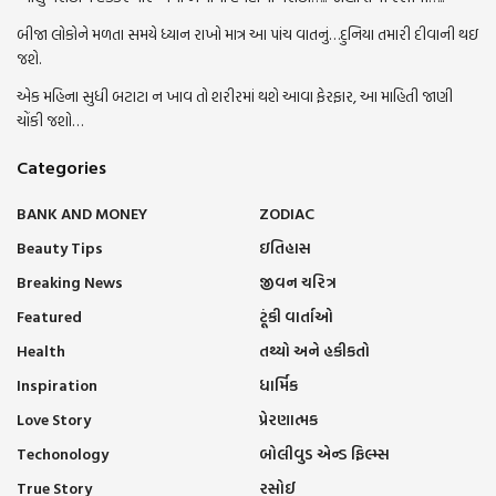
બીજા લોકોને મળતા સમયે ધ્યાન રાખો માત્ર આ પાંચ વાતનું…દુનિયા તમારી દીવાની થઇ
જશે.
એક મહિના સુધી બટાટા ન ખાવ તો શરીરમાં થશે આવા ફેરફાર, આ માહિતી જાણી
ચોંકી જશો…
Categories
BANK AND MONEY
ZODIAC
Beauty Tips
ઇતિહાસ
Breaking News
જીવન ચરિત્ર
Featured
ટૂંકી વાર્તાઓ
Health
તથ્યો અને હકીકતો
Inspiration
ધાર્મિક
Love Story
પ્રેરણાત્મક
Techonology
બોલીવુડ એન્ડ ફિલ્મ્સ
True Story
રસોઈ