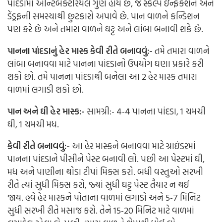
પાંદડામાં એન્ટિબેક્ટેરિયલ ગુણ હોય છે, જે સ્કેલ્પ ઇન્ફેક્શન અને
ડેંડ્રફની સમસ્યાથી છુટકારો અપાવે છે.
પાન વાળને કન્ડિશન
પણ કરે છે અને તમારા વાળને ઘટ્ટ અને લાંબા બનાવી શકે છે.
પાનના પાંદડાનું હેર માસ્ક કેવી રીતે બનાવવું:-
તમે તમારા વાળને
લાંબા બનાવવા માટે પાનના પાંદડાનો ઉપયોગ ઘણા પ્રકારે કરી
શકો છો. તમે પાનના પાંદડાથી બનેલા આ 2 હેર માસ્ક તમારા
વાળમાં લગાડી શકો છો.
પાન અને ઘી હેર માસ્ક:-
સામગ્રી:-
4-4 પાનના પાંદડા,
1 ચમચી
ઘી,
1 ચમચી મધ.
કેવી રીતે બનાવવું:-
આ હેર માસ્કને બનાવવા માટે ગ્રાઇંડરમાં
પાનના પાંદડાને પીસીને પેસ્ટ બનાવી લો.
પછી આ પેસ્ટમાં ઘી,
મધ અને પાણીના થોડા ટીપાં મિક્સ કરો.
બધી વસ્તુઓ સરખી
રીતે ત્યાં સુધી મિક્સ કરો, જ્યાં સુધી ઘટ્ટ પેસ્ટ તૈયાર ન થઈ
જાય.
હવે હેર માસ્કને પોતાના વાળમાં લગાડો અને 5-7 મિનિટ
સુધી સરખી રીતે મસાજ કરો.
તેને 15-20 મિનિટ માટે વાળમાં