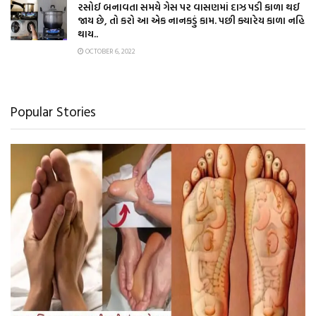
રસોઈ બનાવતા સમયે ગેસ પર વાસણમાં દાઝ પડી કાળા થઈ
જાય છે, તો કરો આ એક નાનકડું કામ. પછી ક્યારેય કાળા નહિ
થાય..
OCTOBER 6, 2022
Popular Stories