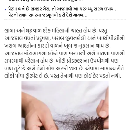
પેટમાં બને છે ભયંકર ગેસ, તો અજમાવો આ ઘરગથ્થું સરળ ઉપાય…
પેટની તમામ સમસ્યા જડમૂળથી કરી દેશે ગાયબ…
લાંબા અને ઘટ્ટ વાળ દરેક મહિલાની ચાહત હોય છે. પરંતુ
આજકાલ વધતાં પ્રદૂષણ, ખરાબ જીવનશૈલી અને ખાણીપીણીની
ખરાબ આદતોના કારણે વાળને ખૂબ જ નુકસાન થાય છે.
આજકાલ મોટાભાગના લોકો વાળ ખરવાની અને પાતળા વાળની
સમસ્યાથી પરેશાન હોય છે. ખોટી પ્રોડક્ટસના ઉપયોગથી પણ
વાળ તૂટે છે અને તેનો ગ્રોથ અટકી જાય છે. એવામાં સામાન્ય રીતે
લોકો મોંઘા ટ્રીટમેંટ લે છે, પરંતુ તેનાથી પણ કોઈ ફેર પડતો નથી.