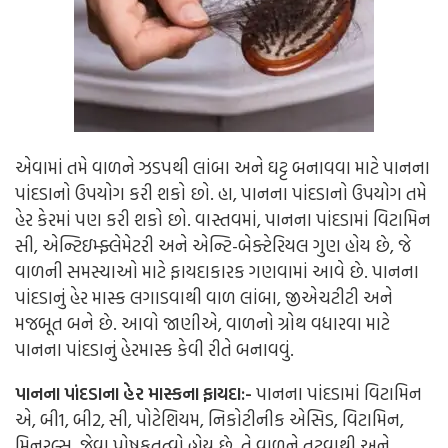
એવામાં તમે વાળને ઝડપથી લાંબા અને ઘટ્ટ બનાવવા માટે પાનના
પાંદડાનો ઉપયોગ કરી શકો છો. હા, પાનના પાંદડાનો ઉપયોગ તમે
હેર કેરમાં પણ કરી શકો છો. વાસ્તવમાં, પાનના પાંદડામાં વિટામિન
સી, એન્ટિઇમ્ફ્લેમેટરી અને એન્ટિ-બેક્ટેરિયલ ગુણ હોય છે, જે
વાળની સમસ્યાઓ માટે ફાયદાકારક ગણવામાં આવે છે. પાનના
પાંદડાનું હેર માસ્ક લગાડવાથી વાળ લાંબા, જીએચટીટી અને
મજબૂત બને છે. આવો જાણીએ, વાળનો ગ્રોથ વધારવા માટે
પાનના પાંદડાનું હેરમાસ્ક કેવી રીતે બનાવવું.
પાનના પાંદડાના હેર માસ્કના ફાયદા:-
પાનના પાંદડામાં વિટામિન
એ, બી1, બી2, સી, પોટેશિયમ, નિકોટીનીક એસિડ, વિટામિન,
મિનરલ્સ, જેવા પોષકતત્વો હોય છે. તે વાળને તૂટવાથી અને