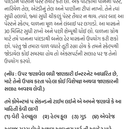
પાંદડાને પીસીને પેસ્ટ તૈયાર કરી લો.
એક વાટકીમાં પાનની પેસ્ટ,
નારિયેળ તેલ, એરંડીનું તેલ અને પાણીના ટીપાં નાખો.
તેને ત્યાં
સુધી હલાવો, જ્યાં સુધી ચીકણું પેસ્ટ તૈયાર ન થાય.
ત્યાર બાદ આ
પેસ્ટને સ્કેલ્પ, વાળના મૂળ અને લંબાઈ પર લગાડો.
આ માસ્કને
30 મિનિટ સુધી રાખો અને પછી શેમ્પૂથી ધોઈ લો.
વાળના ગ્રોથ
માટે તમે પાનના પાંદડાથી બનેલ હેર માસ્કનો ઉપયોગ કરી શકો
છો. પરંતુ જો તમારા વાળ વધારે તૂટી રહ્યા હોય કે તમને સ્કેલ્પથી
જોડાયેલ કોઈ સમસ્યા હોય તો એક્સપર્ટની સલાહ પર જ તેનો
ઉપયોગ કરવો.
(નોંધ
:
ઉપર
જણાવેલ
બધી
જાણકારી
ઈન્ટરનેટ
આધારિત
છે
,
માટે તેનો ઉપાય કરતા પહેલા કોઈ વિશેષજ્ઞ અથવા જાણકારની
સલાહ અવશ્ય લેવી.)
તમે કોમેન્ટમાં ૫ સેકન્ડનો ટાઈમ લઈને એ અમને જણાવો કે આ
માહિતી કેવી લાગી
(૧) વેરી હેલ્પફુલ (૨) હેલ્પ ફૂલ (૩) ગુડ (૪) એવરેજ