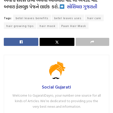
અવાજ સરસ લેખો અથવા આવનારા પાર્ટ ની અપડેટ માટે
અમારા ફેસબુક પેજને લાઈક
કરો..
સોશિયલ ગુજરાતી
Tags:
betel leaves benefits
betel leaves uses
hair care
hair growing tips
hair mask
Paan Hair Mask
Social Gujarati
Welcome to GujaratiDayro, your number one source for all
kinds of Articles. We’re dedicated to providing you the
very best news and information.