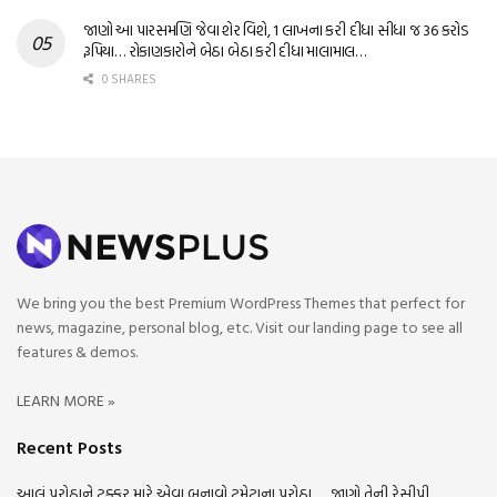
જાણો આ પારસમણિ જેવા શેર વિશે, 1 લાખના કરી દીધા સીધા જ 36 કરોડ
રૂપિયા… રોકાણકારોને બેઠા બેઠા કરી દીધા માલામાલ…
0 SHARES
We bring you the best Premium WordPress Themes that perfect for
news, magazine, personal blog, etc. Visit our landing page to see all
features & demos.
LEARN MORE »
Recent Posts
આલું પરોઠાને ટક્કર મારે એવા બનાવો ટમેટાના પરોઠા….. જાણો તેની રેસીપી…..