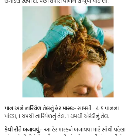
લગાડેલ રહેવા દો.
પછી તમારા વાળને શેમ્પૂથી ધોઈ લો.
પાન અને નારિયેળ તેલનું હેર માસ્ક:-
સામગ્રી:-
4-5 પાનના
પાંદડા,
1 ચમચી નારિયેળનું તેલ,
1 ચમચી એરંડીનું તેલ.
કેવી રીતે બનાવવું:-
આ હેર માસ્કને બનાવવા માટે સૌથી પહેલા