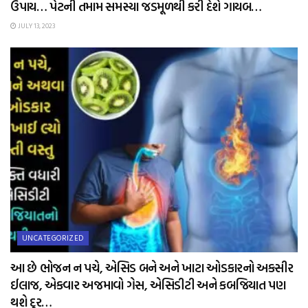
ઉપાય… પેટની તમામ સમસ્યા જડમૂળથી કરી દેશે ગાયબ…
JULY 13, 2023
UNCATEGORIZED
આ છે ભોજન ન પચે, એસિડ બને અને ખાટા ઓડકારનો અકસીર
ઈલાજ, એકવાર અજમાવો ગેસ, એસિડીટી અને કબજિયાત પણ
થશે દુર…