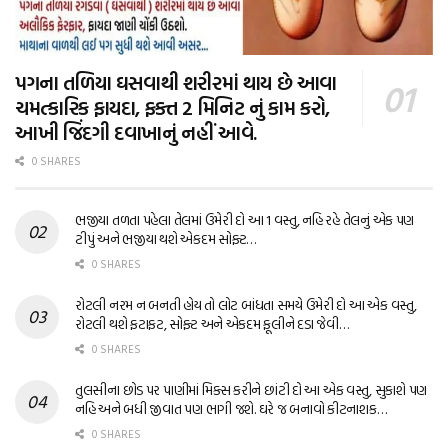
પગના તળિયા ઘસવાથી શરીરમાં થાય છે આવા
ચમત્કારિક ફાયદા, ફક્ત 2 મિનિટ નું કામ કરો,
આખી જિંદગી દવાખાનું નહીં આવે.
0 SHARES
ભજીયા તળતા પહેલા તેલમાં ઉમેરી દો આ 1 વસ્તુ, નહિ રહે તેલનું એક પણ
ટીપું અને ભજીયા થશે એકદમ સોફ્ટ…
0 SHARES
રોટલી નરમ ન બનતી હોય તો લોટ બાંધતા સમયે ઉમેરી દો આ એક વસ્તુ,
રોટલી થશે ફટાફટ, સોફ્ટ અને એકદમ ફૂલીને દડા જેવી…
0 SHARES
તુલસીના છોડ પર પાણીમાં મિક્સ કરીને છાંટી દો આ એક વસ્તુ, સુકાશે પણ
નહિ અને બધી જીવાત પણ ભાગી જશે. ઘરે જ બનાવો કીટનાશક…
0 SHARES