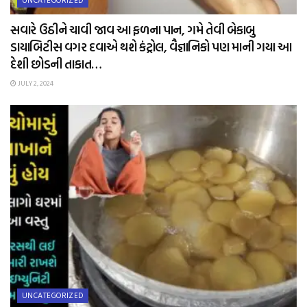
સવારે ઉઠીને ચાવી જાવ આ ફળના પાન, ગમે તેવી બેકાબુ
ડાયાબિટીસ વગર દવાએ થશે કંટ્રોલ, વૈજ્ઞાનિકો પણ માની ગયા આ
દેશી છોડની તાકાત…
JULY 2, 2024
UNCATEGORIZED