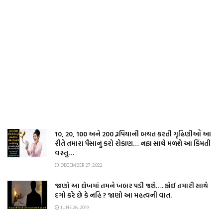
10, 20, 100 અને 200 રૂપિયાની બચત કરતી ગૃહિણીઓં આ
રીતે તમારા પૈસાનું કરો રોકાણ… નફા સાથે મળશે આ કિંમતી
વસ્તુ…
DECEMBER 27, 2022
જાણો આ લેખમાં તમને ખબર પડી જશે…. કોઈ તમારી સાથે
દગો કરે છે કે નહિ ? જાણો આ મહત્વની વાત.
JUNE 26, 2019