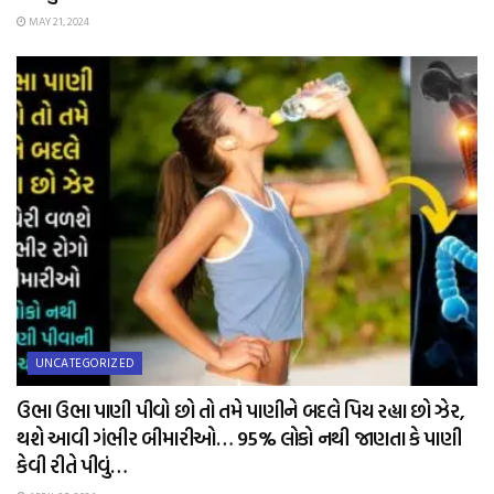
MAY 21, 2024
UNCATEGORIZED
ઉભા ઉભા પાણી પીવો છો તો તમે પાણીને બદલે પિય રહ્યા છો ઝેર,
થશે આવી ગંભીર બીમારીઓ… 95% લોકો નથી જાણતા કે પાણી
કેવી રીતે પીવું…