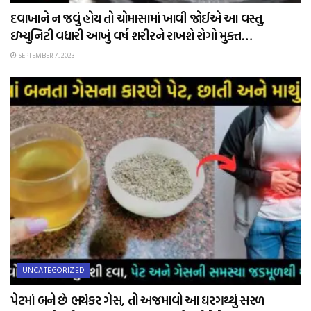
દવાખાને ન જવું હોય તો ચોમાસામાં ખાવી જોઈએ આ વસ્તુ,
ઇમ્યુનિટી વધારી આખું વર્ષ શરીરને રાખશે રોગો મુક્ત…
SEPTEMBER 7, 2023
UNCATEGORIZED
પેટમાં બને છે ભયંકર ગેસ, તો અજમાવો આ ઘરગથ્થું સરળ