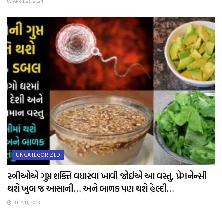
APRIL 25, 2024
UNCATEGORIZED
સ્ત્રીઓએ ગુપ્ત શક્તિ વધારવા ખાવી જોઈએ આ વસ્તુ, પ્રેગનેન્સી
થશે ખુબ જ આસાની… અને બાળક પણ થશે હેલ્દી…
JULY 11, 2023