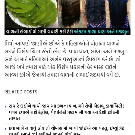
મિત્રો આપણે જાણીએ છીએ કે મહિલાઓને પોતાના વાળને
લઈને વિશેષ ચિંતા રહેતી હોય છે. વાળ ઘાટા, લાંબા અને મજબુત
બને એ માટે મહિલાઓ અનેક વસ્તુઓનો ઉપયોગ કરે છે. તો
આજે અમે તમારા માટે એક વિશેષ પ્રકારની હેર માસ્ક લઈને
આવ્યા છીએ જેનાથી તમારા વાળની લંબાઈ ઝડપથી વધે છે.
RELATED POSTS
સવારે ઉઠીને ચાવી જાવ આ ફળના પાન, ગમે તેવી બેકાબુ ડાયાબિટીસ
વગર દવાએ થશે કંટ્રોલ, વૈજ્ઞાનિકો પણ માની ગયા આ દેશી છોડની
તાકાત…
દવાખાને ન જવું હોય તો ચોમાસામાં ખાવી જોઈએ આ વસ્તુ, ઇમ્યુનિટી
વધારી આખું વર્ષ શરીરને રાખશે રોગો મુક્ત…