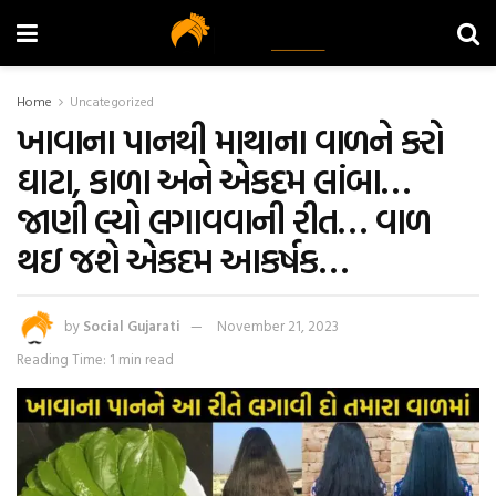
Home
Uncategorized
ખાવાના પાનથી માથાના વાળને કરો
ઘાટા, કાળા અને એકદમ લાંબા…
જાણી લ્યો લગાવવાની રીત… વાળ
થઇ જશે એકદમ આકર્ષક…
by
Social Gujarati
November 21, 2023
Reading Time: 1 min read