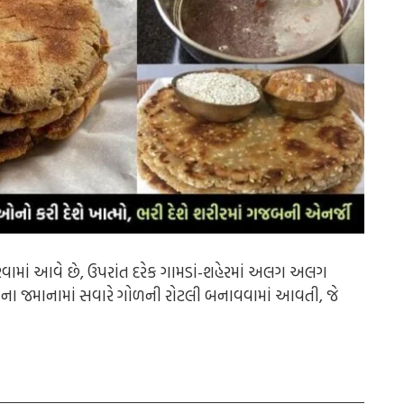
ું કરવામાં આવે છે, ઉપરાંત દરેક ગામડાં-શહેરમાં અલગ અલગ
ના જમાનામાં સવારે ગોળની રોટલી બનાવવામાં આવતી, જે