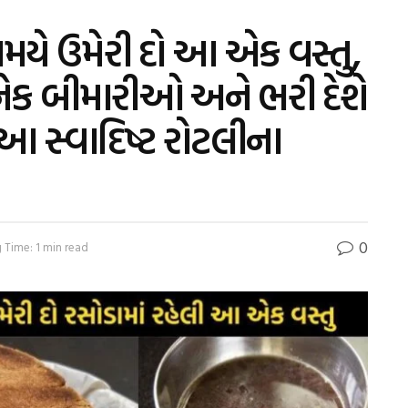
મયે ઉમેરી દો આ એક વસ્તુ,
અનેક બીમારીઓ અને ભરી દેશે
 સ્વાદિષ્ટ રોટલીના
0
 Time: 1 min read