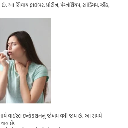
ે. આ સિવાય ફાઈબર, પ્રોટીન, મેગ્નેશિયમ, સોડિયમ, ઝીંક,
થે વાઈરલ ઇન્ફેકશનનું જોખમ વધી જાય છે, આ સમયે
 થાય છે.