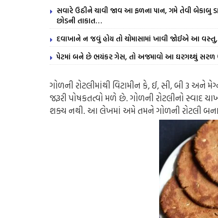
સવારે ઉઠીને ચાવી જાવ આ ફળના પાન, ગમે તેવી બેકાબુ ડા
છોડની તાકાત…
દવાખાને ન જવું હોય તો ચોમાસામાં ખાવી જોઈએ આ વસ્તુ, 
પેટમાં બને છે ભયંકર ગેસ, તો અજમાવો આ ઘરગથ્થું સર
ગોળની રોટલીમાંથી વિટામીન કે, ઈ, સી, બી 3 અને મેગ્
જરૂરી પોષકતત્વો મળે છે. ગોળની રોટલીનો સ્વાદ ચા
શક્ય નથી. આ લેખમાં અમે તમને ગોળની રોટલી બના