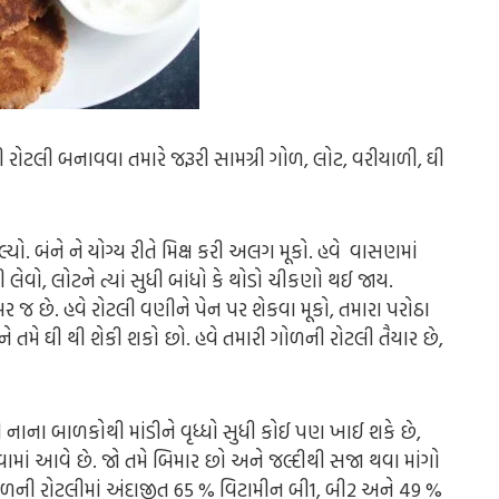
રોટલી બનાવવા તમારે જરૂરી સામગ્રી ગોળ, લોટ, વરીયાળી, ઘી
 બંને ને યોગ્ય રીતે મિક્ષ કરી અલગ મૂકો. હવે વાસણમાં
ેવો, લોટને ત્યાં સુધી બાંધો કે થોડો ચીકણો થઈ જાય.
જ છે. હવે રોટલી વણીને પેન પર શેકવા મૂકો, તમારા પરોઠા
ને તમે ઘી થી શેકી શકો છો. હવે તમારી ગોળની રોટલી તૈયાર છે,
નાના બાળકોથી માંડીને વૃધ્ધો સુધી કોઈ પણ ખાઈ શકે છે,
વામાં આવે છે. જો તમે બિમાર છો અને જલ્દીથી સજા થવા માંગો
ળની રોટલીમાં અંદાજીત 65 % વિટામીન બી1, બી2 અને 49 %