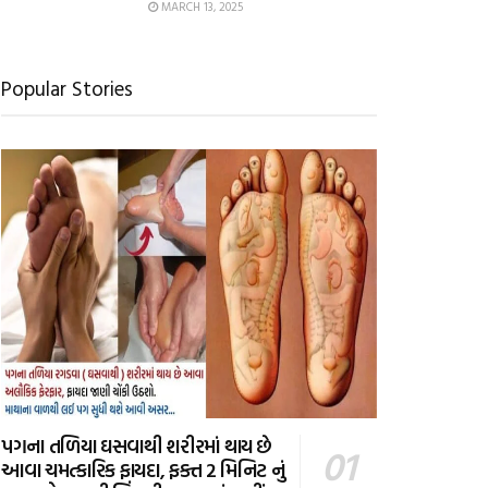
MARCH 13, 2025
Popular Stories
પગના તળિયા ઘસવાથી શરીરમાં થાય છે
આવા ચમત્કારિક ફાયદા, ફક્ત 2 મિનિટ નું