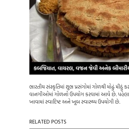
ભારતીય સંસ્કૃતિમાં શુભ પ્રસંગોમાં ગોળથી મોઢું મીઠ
વાનગીઓમાં ગોળનો ઉપયોગ કરવામાં આવે છે. પહેલા
ખાવામાં સ્વાદિષ્ટ અને ખૂબ સ્વાસ્થ્ય ઉપયોગી છે.
RELATED POSTS