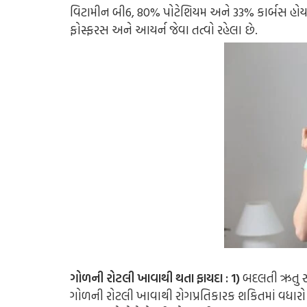
વિટામીન બી6, 80% પોટેશિયમ અને 33% કાર્બસ હોય છ
ફોસ્ફરસ અને આયર્ન જેવા તત્વો રહેલા છે.
ગોળની રોટલી ખાવાથી થતા ફાયદા : 1)
બદલતી ઋતુ સા
ગોળની રોટલી ખાવાથી રોગપ્રતિકારક શકિતમાં વધારો