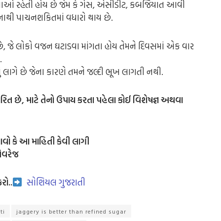
ઓ રહેતી હોય છે જેમ કે ગેસ, એસીડીટ, કબજિયાત આવી
નાથી પાચનશકિતમાં વધારો થાય છે.
 છે, જે લોકો વજન ઘટાડવા માંગતા હોય તેમને દિવસમાં એક વાર
.
 લાગે છે જેના કારણે તમને જલ્દી ભૂખ લાગતી નથી.
ત છે, માટે તેનો ઉપાય કરતા પહેલા કોઈ વિશેષજ્ઞ અથવા
ાવો કે આ માહિતી કેવી લાગી
એવરેજ
રો..
સોશિયલ ગુજરાતી
ti
jaggery is better than refined sugar