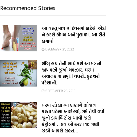
Recommended Stories
આ વસ્તુ માત્ર ૨ દિવસમાં ફાટેલી એડી
ને કરશે કોમળ અને મુલાયમ.. આ રીતે
લગાવો
DECEMBER 21, 2022
લીંબુ લઇ તેની સાથે કરો આ મંત્રનો
જાપ પછી જુઓ ચમત્કાર, ઘરમાં
અચાનક જ સમૃધી વધશે.. દુર થશે
પરેશાની.
SEPTEMBER 20, 2018
ઘરમાં રહેલા આ દાણાને ભોજન
કરતા પહેલા ખાઈ લ્યો, ગમે તેવી વર્ષો
જૂની ડાયાબિટીસ આવી જશે
કંટ્રોલમાં… દવાઓ કરતા 10 ગણી
ઝડપે આપશે રાહત…