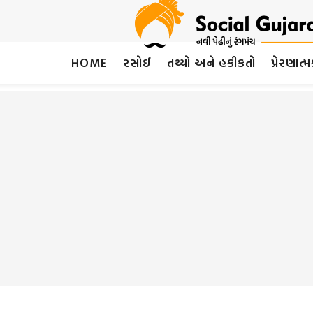
HOME
રસોઈ
તથ્યો અને હકીકતો
પ્રેરણાત્