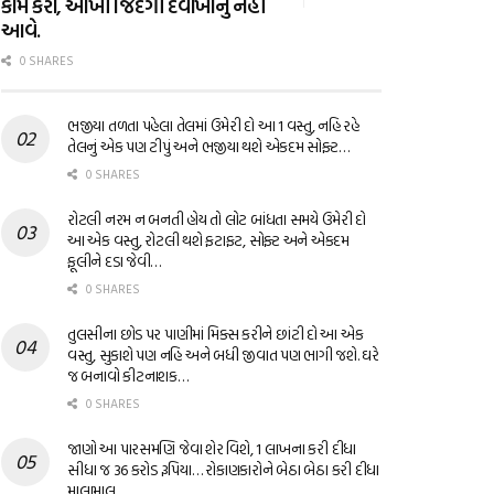
કામ કરો, આખી જિંદગી દવાખાનું નહીં
આવે.
0 SHARES
ભજીયા તળતા પહેલા તેલમાં ઉમેરી દો આ 1 વસ્તુ, નહિ રહે
તેલનું એક પણ ટીપું અને ભજીયા થશે એકદમ સોફ્ટ…
0 SHARES
રોટલી નરમ ન બનતી હોય તો લોટ બાંધતા સમયે ઉમેરી દો
આ એક વસ્તુ, રોટલી થશે ફટાફટ, સોફ્ટ અને એકદમ
ફૂલીને દડા જેવી…
0 SHARES
તુલસીના છોડ પર પાણીમાં મિક્સ કરીને છાંટી દો આ એક
વસ્તુ, સુકાશે પણ નહિ અને બધી જીવાત પણ ભાગી જશે. ઘરે
જ બનાવો કીટનાશક…
0 SHARES
જાણો આ પારસમણિ જેવા શેર વિશે, 1 લાખના કરી દીધા
સીધા જ 36 કરોડ રૂપિયા… રોકાણકારોને બેઠા બેઠા કરી દીધા
માલામાલ…