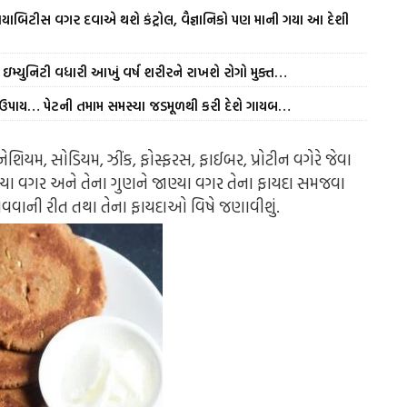
યાબિટીસ વગર દવાએ થશે કંટ્રોલ, વૈજ્ઞાનિકો પણ માની ગયા આ દેશી
ઇમ્યુનિટી વધારી આખું વર્ષ શરીરને રાખશે રોગો મુક્ત…
ળ ઉપાય… પેટની તમામ સમસ્યા જડમૂળથી કરી દેશે ગાયબ…
નેશિયમ, સોડિયમ, ઝીંક, ફોસ્ફરસ, ફાઈબર, પ્રોટીન વગેરે જેવા
ખ્યા વગર અને તેના ગુણને જાણ્યા વગર તેના ફાયદા સમજવા
વવાની રીત તથા તેના ફાયદાઓ વિષે જણાવીશું.