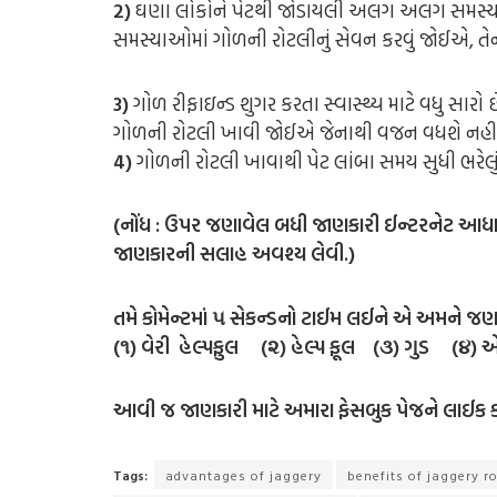
2)
ઘણા લોકોને પેટથી જોડાયલી અલગ અલગ સમસ્યા
સમસ્યાઓમાં ગોળની રોટલીનું સેવન કરવું જોઈએ, તે
3)
ગોળ રીફાઇન્ડ શુગર કરતા સ્વાસ્થ્ય માટે વધુ સારો
ગોળની રોટલી ખાવી જોઈએ જેનાથી વજન વધશે નહી
4)
ગોળની રોટલી ખાવાથી પેટ લાંબા સમય સુધી ભરેલું
(નોંધ : ઉપર જણાવેલ બધી જાણકારી ઈન્ટરનેટ આધારિ
જાણકારની સલાહ અવશ્ય લેવી.)
તમે કોમેન્ટમાં ૫ સેકન્ડનો ટાઈમ લઈને એ અમને જણ
(૧) વેરી હેલ્પફુલ (૨) હેલ્પ ફૂલ (૩) ગુડ (૪) 
આવી જ જાણકારી માટે અમારા ફેસબુક પેજને લાઈક ક
Tags:
advantages of jaggery
benefits of jaggery ro