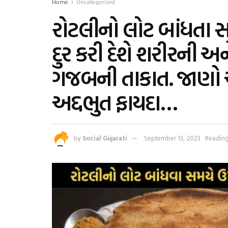
Home
Uncategorized
રોટલીનો લોટ બાંધતા સ
દુર કરી દેશે શરીરની 
ગજબની તાકાત. જાણો આ
અદ્દભુત ફાયદા…
by
Social Gujarati
September 13, 2023
Reading