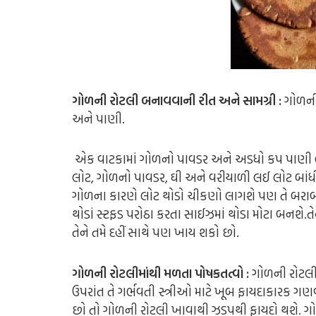
ગોળની રોટલી બનાવવાની રીત અને સામગ્રી :
ગોળની 
અને પાણી.
એક વાટકામાં ગોળનો પાવડર અને અડધો કપ પાણી લ્યો.
લોટ, ગોળનો પાવડર, ઘી અને વરીયાળી લઈ લોટ બાંધી લ
ગોળના કારણે લોટ થોડો ચીકણો લાગશે પણ તે બરાબર 
થોડાં સ્ટફડ પરોઠા કરતા સાઈઝમાં થોડા મોટા બનશે.તે
તેને તમે દહીં સાથે પણ ખાય શકો છો.
ગોળની રોટલીમાંથી મળતા પોષકતત્વો :
ગોળની રોટલી 
ઉપરાંત તે ગર્ભવતી સ્ત્રીઓ માટે ખૂબ ફાયદાકારક ગણ
છો તો ગોળની રોટલી ખાવાથી ઝડપથી ફાયદો થશે. ગો