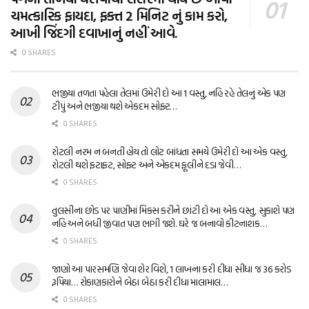
ચમત્કારિક ફાયદા, ફક્ત 2 મિનિટ નું કામ કરો,
આખી જિંદગી દવાખાનું નહીં આવે.
0 SHARES
ભજીયા તળતા પહેલા તેલમાં ઉમેરી દો આ 1 વસ્તુ, નહિ રહે તેલનું એક પણ
ટીપું અને ભજીયા થશે એકદમ સોફ્ટ…
0 SHARES
રોટલી નરમ ન બનતી હોય તો લોટ બાંધતા સમયે ઉમેરી દો આ એક વસ્તુ,
રોટલી થશે ફટાફટ, સોફ્ટ અને એકદમ ફૂલીને દડા જેવી…
0 SHARES
તુલસીના છોડ પર પાણીમાં મિક્સ કરીને છાંટી દો આ એક વસ્તુ, સુકાશે પણ
નહિ અને બધી જીવાત પણ ભાગી જશે. ઘરે જ બનાવો કીટનાશક…
0 SHARES
જાણો આ પારસમણિ જેવા શેર વિશે, 1 લાખના કરી દીધા સીધા જ 36 કરોડ
રૂપિયા… રોકાણકારોને બેઠા બેઠા કરી દીધા માલામાલ…
0 SHARES