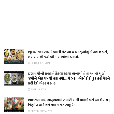
ભૂલથી પણ સવારે ખાલી પેટ આ 4 વસ્તુઓનું સેવન ન કરો,
શરીર બની જશે બીમારીઓનો ઢગલો.
OCTOBER 25, 2021
ઈલાયચીની છાલને ફેંકવા કરવા બનાવો તેના આ બે ચૂર્ણ,
જમીને એક ચમચી લઈ લ્યો… ઉબકા, એસીડીટી દુર કરી પેટને
કરી દેશે એકદમ સાફ…
APRIL 19, 2024
ભાદરવા માસ શ્રાદ્ધપક્ષમાં તમારી રાશી પ્રમાણે કરો આ ઉપાય |
પિતૃદેવ થઈ જશે તમારા પર રાજીરેડ
SEPTEMBER 14, 2019