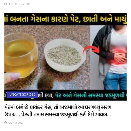
SEPTEMBER 7, 2023
UNCATEGORIZED
પેટમાં બને છે ભયંકર ગેસ, તો અજમાવો આ ઘરગથ્થું સરળ
ઉપાય… પેટની તમામ સમસ્યા જડમૂળથી કરી દેશે ગાયબ…
JULY 13, 2023