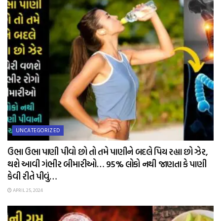
UNCATEGORIZED
ઉભા ઉભા પાણી પીવો છો તો તમે પાણીને બદલે પિય રહ્યા છો ઝેર,
થશે આવી ગંભીર બીમારીઓ… 95% લોકો નથી જાણતા કે પાણી
કેવી રીતે પીવું…
APRIL 25, 2024