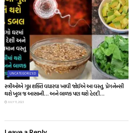
UNCATEGORIZED
સ્ત્રીઓએ ગુપ્ત શક્તિ વધારવા ખાવી જોઈએ આ વસ્તુ, પ્રેગનેન્સી
થશે ખુબ જ આસાની… અને બાળક પણ થશે હેલ્દી…
JULY 11, 2023
Leave a Reply