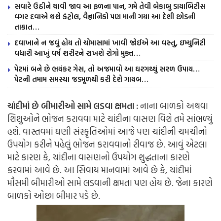
સવારે ઉઠીને ચાવી જાવ આ ફળના પાન, ગમે તેવી બેકાબુ ડાયાબિટીસ
વગર દવાએ થશે કંટ્રોલ, વૈજ્ઞાનિકો પણ માની ગયા આ દેશી છોડની
તાકાત…
દવાખાને ન જવું હોય તો ચોમાસામાં ખાવી જોઈએ આ વસ્તુ, ઇમ્યુનિટી
વધારી આખું વર્ષ શરીરને રાખશે રોગો મુક્ત…
પેટમાં બને છે ભયંકર ગેસ, તો અજમાવો આ ઘરગથ્થું સરળ ઉપાય…
પેટની તમામ સમસ્યા જડમૂળથી કરી દેશે ગાયબ…
ચાંદીમાં છે બીમારીઓ સામે લડવા ક્ષમતા :
નાના બાળકો અથવા
શિશુઓને ભોજન કરાવવા માટે ચાંદીના વાસણ વિશે તમે સાંભળ્યું
હશે. વાસ્તવમાં ઘણી સંસ્કૃતિઓમાં આજે પણ ચાંદીની ચમચીનો
ઉપયોગ કરીને પહેલું ભોજન કરાવવાનો રીવાજ છે. આવું એટલા
માટે કારણ કે, ચાંદીના વાસણનો ઉપયોગ શુદ્ધતાના કારણે
કરવામાં આવે છે. આ સિવાય માનવામાં આવે છે કે, ચાંદીમાં
મૌસમી બીમારીઓ સામે લડવાની ક્ષમતા પણ હોય છે. જેના કારણે
બાળકો ઓછા બીમાર પડે છે.