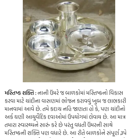
મસ્તિષ્ક શક્તિ :
નાની ઉંમરે જ બાળકોમાં મસ્તિષ્કનો વિકાસ
કરવા માટે ચાંદીના વાસણમાં ભોજન કરાવવું ખુબ જ લાભકારી
માનવામાં આવે છે. તમે કદાચ નહિ જાણતા હો કે, પણ ચાંદીનો
અર્ક ઘણી આયુર્વેદિક દવાઓમાં ઉપયોગમાં લેવાય છે. આ માત્ર
તમારા સ્વાસ્થ્યને સારું કરે છે પરંતુ વધતી ઉંમરની સાથે
મસ્તિષ્કની શક્તિ પણ વધારે છે. આ રીતે બાળકોને સંપૂર્ણ રૂપે