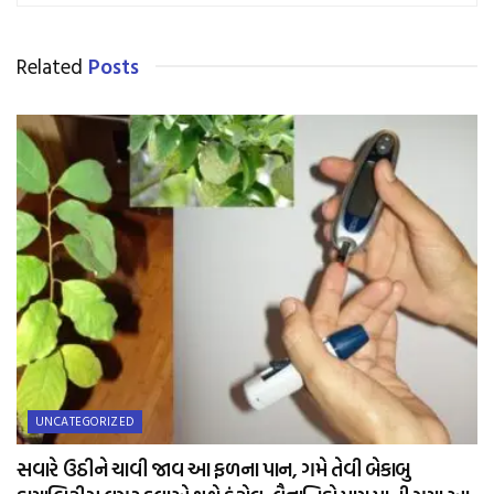
Related
Posts
UNCATEGORIZED
સવારે ઉઠીને ચાવી જાવ આ ફળના પાન, ગમે તેવી બેકાબુ