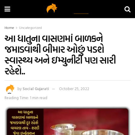
Home
Uncategorized
આ ધાતુના વાસણમાં બાળકને
જમાડવાથી બીમાર ઓછું પડશે
સ્વાસ્થ્ય અને ઇમ્યુનીટી પણ સારી
રહેશે..
by
Social Gujarati
October 25, 2022
Reading Time: 1 min read