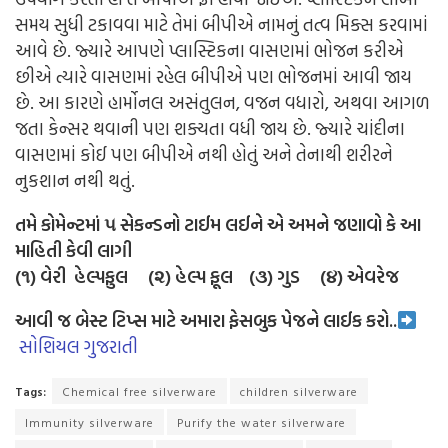
સમય સુધી ટકાવવા માટે તેમાં બીપીએ નામનું તત્વ મિક્સ કરવામાં
આવે છે. જ્યારે આપણે પ્લાસ્ટિકના વાસણમાં ભોજન કરીએ
છીએ ત્યારે વાસણમાં રહેલ બીપીએ પણ ભોજનમાં આવી જાય
છે. આ કારણે હાર્મોનલ અસંતુલન, વજન વધારો, અથવા આગળ
જતા કેન્સર થવાની પણ શક્યતા વધી જાય છે. જ્યારે ચાંદીના
વાસણમાં કોઈ પણ બીપીએ નથી હોતું અને તેનાથી શરીરને
નુકશાન નથી થતું.
તમે કોમેન્ટમાં ૫ સેકન્ડનો ટાઈમ લઈને એ અમને જણાવો કે આ
માહિતી કેવી લાગી
(૧) વેરી હેલ્પફુલ (૨) હેલ્પ ફૂલ (૩) ગુડ (૪) એવરેજ
આવી જ બેસ્ટ ટિપ્સ માટે અમારા ફેસબુક પેજને લાઈક કરો..
સોશિયલ ગુજરાતી
Tags:
Chemical free silverware
children silverware
Immunity silverware
Purify the water silverware