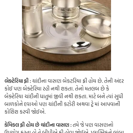
બેક્ટેરિયા ફ્રી :
ચાંદીના વાસણ બેકટરિયા ફ્રી હોય છે. તેની અંદર
કોઈ પણ બેક્ટેરિયા રહી નથી શકતા. તેનો મતલબ છે કે
બેક્ટેરિયા ચાંદીની ધાતુમાં જીવી નથી શકતા. માટે બને ત્યાં સુધી
બાળકોને દવાઓ પણ ચાંદીની કટોરી અથવા ટ્રે માં આપવાની
કોશિશ કરવી જોઈએ.
કેમિકલ ફ્રી હોય છે ચાંદીના વાસણ :
તમે જે પણ વાસણનો
ઉપયોગ કરતા હો તે બીપીએ ફ્રી હોવા જોઈએ. પ્લાસ્ટિકને લાંબા