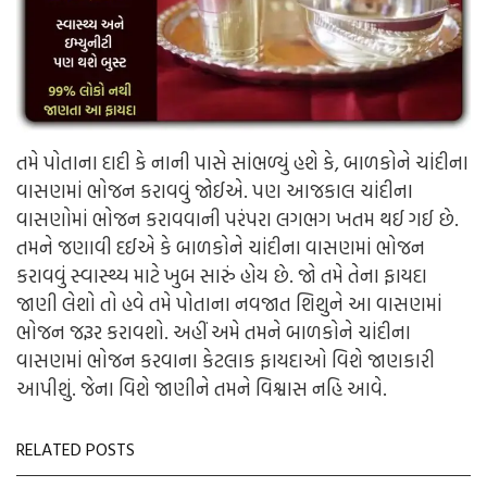
તમે પોતાના દાદી કે નાની પાસે સાંભળ્યું હશે કે, બાળકોને ચાંદીના
વાસણમાં ભોજન કરાવવું જોઈએ. પણ આજકાલ ચાંદીના
વાસણોમાં ભોજન કરાવવાની પરંપરા લગભગ ખતમ થઈ ગઈ છે.
તમને જણાવી દઈએ કે બાળકોને ચાંદીના વાસણમાં ભોજન
કરાવવું સ્વાસ્થ્ય માટે ખુબ સારું હોય છે. જો તમે તેના ફાયદા
જાણી લેશો તો હવે તમે પોતાના નવજાત શિશુને આ વાસણમાં
ભોજન જરૂર કરાવશો. અહીં અમે તમને બાળકોને ચાંદીના
વાસણમાં ભોજન કરવાના કેટલાક ફાયદાઓ વિશે જાણકારી
આપીશું. જેના વિશે જાણીને તમને વિશ્વાસ નહિ આવે.
RELATED POSTS