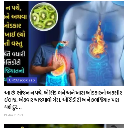
UNCATEGORIZED
આ છે ભોજન ન પચે, એસિડ બને અને ખાટા ઓડકારનો અકસીર
ઈલાજ, એકવાર અજમાવો ગેસ, એસિડીટી અને કબજિયાત પણ
થશે દુર…
MAY 21, 2024