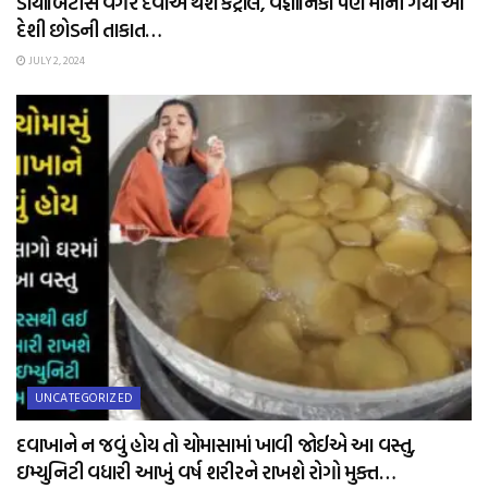
ડાયાબિટીસ વગર દવાએ થશે કંટ્રોલ, વૈજ્ઞાનિકો પણ માની ગયા આ
દેશી છોડની તાકાત…
JULY 2, 2024
UNCATEGORIZED
દવાખાને ન જવું હોય તો ચોમાસામાં ખાવી જોઈએ આ વસ્તુ,
ઇમ્યુનિટી વધારી આખું વર્ષ શરીરને રાખશે રોગો મુક્ત…