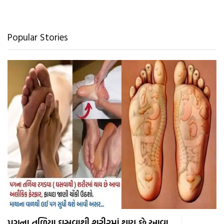
Popular Stories
પગના તળિયા ઘસવાથી શરીરમાં થાય છે આવા