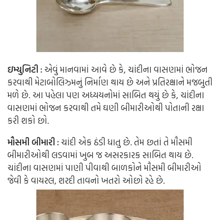
ઇમ્યુનિટી :
એવું માનવામાં આવે છે કે, ચાંદીના વાસણમાં ભોજન
કરવાથી મેટાબોલિઝ્મનું નિર્માણ થાય છે અને પ્રતિરક્ષાને મજબુતી
મળે છે. આ પહેલા પણ અધ્યયનોમાં સાબિત થયું છે કે, ચાંદીના
વાસણમાં ભોજન કરવાથી તમે ઘણી બીમારીઓથી પોતાની રક્ષા
કરી શકો છો.
મૌસમી બીમારી :
ચાંદી એક ઠંડી ધાતુ છે. તેમ છતાં તે મૌસમી
બીમારીઓથી લડવામાં ખુબ જ અસરકારક સાબિત થાય છે.
ચાંદીના વાસણમાં પાણી પીવાથી બાળકોને મૌસમી બીમારીઓ
જેવી કે વાયરલ, શરદી તાવનો ખતરો ઓછો રહે છે.