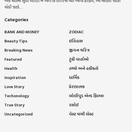
એક મહિના સુધી બટાટા ન ખાવ તો શરીરમાં થશે આવા ફેરફાર, આ માહિતી જાણી
ચોંકી જશો…
Categories
BANK AND MONEY
ZODIAC
Beauty Tips
ઇતિહાસ
Breaking News
જીવન ચરિત્ર
Featured
ટૂંકી વાર્તાઓ
Health
તથ્યો અને હકીકતો
Inspiration
ધાર્મિક
Love Story
પ્રેરણાત્મક
Techonology
બોલીવુડ એન્ડ ફિલ્મ્સ
True Story
રસોઈ
Uncategorized
વેસ્ટ માંથી બેસ્ટ