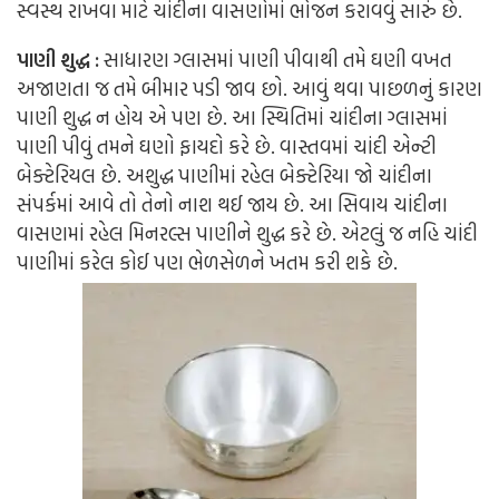
સ્વસ્થ રાખવા માટે ચાંદીના વાસણોમાં ભોજન કરાવવું સારું છે.
પાણી શુદ્ધ :
સાધારણ ગ્લાસમાં પાણી પીવાથી તમે ઘણી વખત
અજાણતા જ તમે બીમાર પડી જાવ છો. આવું થવા પાછળનું કારણ
પાણી શુદ્ધ ન હોય એ પણ છે. આ સ્થિતિમાં ચાંદીના ગ્લાસમાં
પાણી પીવું તમને ઘણો ફાયદો કરે છે. વાસ્તવમાં ચાંદી એન્ટી
બેક્ટેરિયલ છે. અશુદ્ધ પાણીમાં રહેલ બેક્ટેરિયા જો ચાંદીના
સંપર્કમાં આવે તો તેનો નાશ થઈ જાય છે. આ સિવાય ચાંદીના
વાસણમાં રહેલ મિનરલ્સ પાણીને શુદ્ધ કરે છે. એટલું જ નહિ ચાંદી
પાણીમાં કરેલ કોઈ પણ ભેળસેળને ખતમ કરી શકે છે.