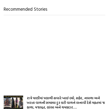
Recommended Stories
રાત્રે પાણીમાં પલાળી સવારે ખાઈ લ્યો, સફેદ, નબળા અને
ખરતા વાળની સમસ્યા દુર કરી વાળને બનાવી દેશે મફતમાં જ
કાળા, મજબુત, લાંબા અને ચમકદાર….