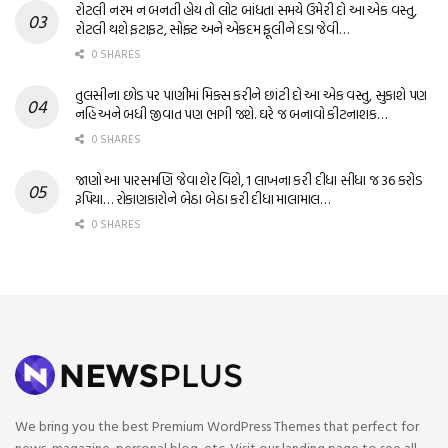
રોટલી નરમ ન બનતી હોય તો લોટ બાંધતા સમયે ઉમેરી દો આ એક વસ્તુ,
રોટલી થશે ફટાફટ, સોફ્ટ અને એકદમ ફૂલીને દડા જેવી…
0 SHARES
તુલસીના છોડ પર પાણીમાં મિક્સ કરીને છાંટી દો આ એક વસ્તુ, સુકાશે પણ
નહિ અને બધી જીવાત પણ ભાગી જશે. ઘરે જ બનાવો કીટનાશક…
0 SHARES
જાણો આ પારસમણિ જેવા શેર વિશે, 1 લાખના કરી દીધા સીધા જ 36 કરોડ
રૂપિયા… રોકાણકારોને બેઠા બેઠા કરી દીધા માલામાલ…
0 SHARES
We bring you the best Premium WordPress Themes that perfect for
news, magazine, personal blog, etc. Visit our landing page to see all