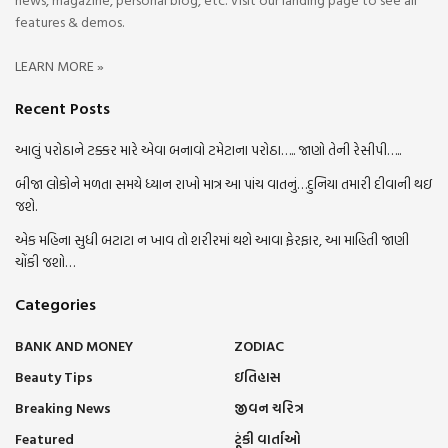
features & demos.
LEARN MORE »
Recent Posts
આલું પરોઠાને ટક્કર મારે એવા બનાવો ટમેટાના પરોઠા….. જાણો તેની રેસીપી…..
બીજા લોકોને મળતા સમયે ધ્યાન રાખો માત્ર આ પાંચ વાતનું…દુનિયા તમારી દીવાની થઇ
જશે.
એક મહિના સુધી બટાટા ન ખાવ તો શરીરમાં થશે આવા ફેરફાર, આ માહિતી જાણી
ચોંકી જશો…
Categories
BANK AND MONEY
ZODIAC
Beauty Tips
ઇતિહાસ
Breaking News
જીવન ચરિત્ર
Featured
ટૂંકી વાર્તાઓ