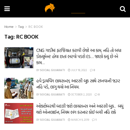
Home
Tag
RC BOOK
Tag:
RC BOOK
CNG ગાડીમાં ફરજિયાત કરાવી લેજો આ કામ, નહિ તો બધા
ડોક્યુમેન્ટ હોવા છતાં ભરવો પડશે દંડ… જાણો ક્યું છે એ
કામ…
BY
SOCIAL GUJARATI
JULY 18, 2022
0
હવે ડ્રાયવિંગ લાયસન્સ, આરસી બુક સાથે રાખવાની જરૂર
નહિ પડે, લાગુ થયો આ નિયમ.
BY
SOCIAL GUJARATI
OCTOBER 2, 2020
0
ઓક્ટોબરથી બદલી જશે લાયસન્સ અને આરસી બુક.. બધું
થશે ઓનલાઈન, નિયમ ભંગ કરનાર કોઈ બચી નહિ શકે
BY
SOCIAL GUJARATI
MARCH 9, 2019
1