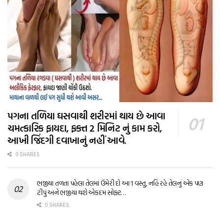
પગના તળિયા ઘસવાથી શરીરમાં થાય છે આવા
ચમત્કારિક ફાયદા, ફક્ત 2 મિનિટ નું કામ કરો,
આખી જિંદગી દવાખાનું નહીં આવે.
0 SHARES
ભજીયા તળતા પહેલા તેલમાં ઉમેરી દો આ 1 વસ્તુ, નહિ રહે તેલનું એક પણ
ટીપું અને ભજીયા થશે એકદમ સોફ્ટ…
0 SHARES