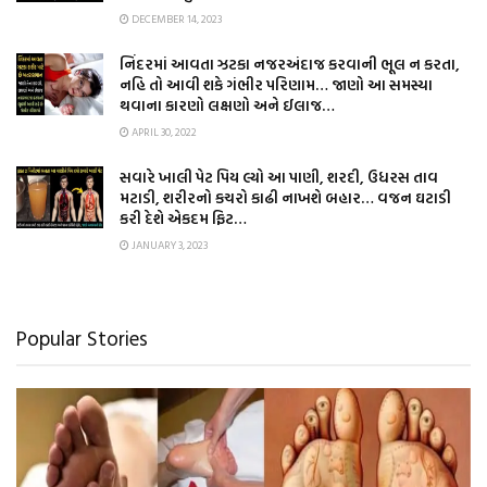
DECEMBER 14, 2023
નિંદરમાં આવતા ઝટકા નજરઅંદાજ કરવાની ભૂલ ન કરતા,
નહિ તો આવી શકે ગંભીર પરિણામ… જાણો આ સમસ્યા
થવાના કારણો લક્ષણો અને ઈલાજ…
APRIL 30, 2022
સવારે ખાલી પેટ પિય લ્યો આ પાણી, શરદી, ઉધરસ તાવ
મટાડી, શરીરનો કચરો કાઢી નાખશે બહાર… વજન ઘટાડી
કરી દેશે એકદમ ફિટ…
JANUARY 3, 2023
Popular Stories