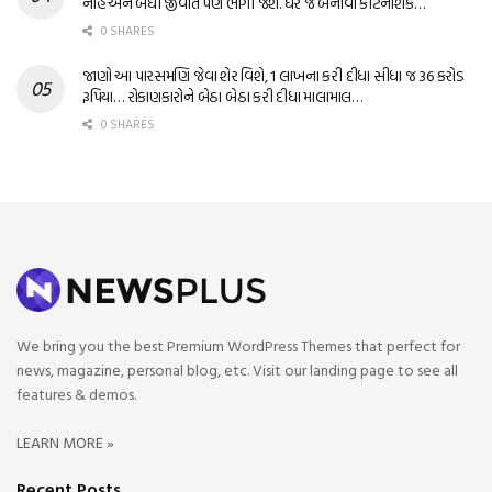
નહિ અને બધી જીવાત પણ ભાગી જશે. ઘરે જ બનાવો કીટનાશક…
0 SHARES
જાણો આ પારસમણિ જેવા શેર વિશે, 1 લાખના કરી દીધા સીધા જ 36 કરોડ
રૂપિયા… રોકાણકારોને બેઠા બેઠા કરી દીધા માલામાલ…
0 SHARES
We bring you the best Premium WordPress Themes that perfect for
news, magazine, personal blog, etc. Visit our landing page to see all
features & demos.
LEARN MORE »
Recent Posts