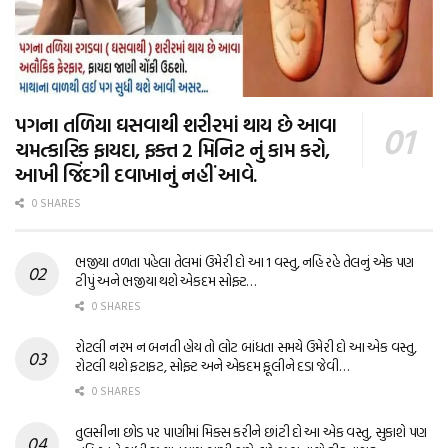
પગના તળિયા ઘસવાથી શરીરમાં થાય છે આવા
ચમત્કારિક ફાયદા, ફક્ત 2 મિનિટ નું કામ કરો,
આખી જિંદગી દવાખાનું નહીં આવે.
0 SHARES
ભજીયા તળતા પહેલા તેલમાં ઉમેરી દો આ 1 વસ્તુ, નહિ રહે તેલનું એક પણ
ટીપું અને ભજીયા થશે એકદમ સોફ્ટ…
0 SHARES
રોટલી નરમ ન બનતી હોય તો લોટ બાંધતા સમયે ઉમેરી દો આ એક વસ્તુ,
રોટલી થશે ફટાફટ, સોફ્ટ અને એકદમ ફૂલીને દડા જેવી…
0 SHARES
તુલસીના છોડ પર પાણીમાં મિક્સ કરીને છાંટી દો આ એક વસ્તુ, સુકાશે પણ