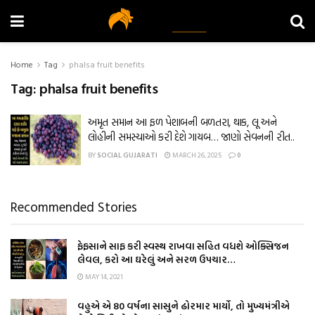
Home
Tag
phalsa fruit benefits
Tag:
phalsa fruit benefits
અમૃત સમાન આ ફળ પેશાબની બળતરા, થાક, લૂ અને
લોહીની સમસ્યાઓ કરી દેશે ગાયબ… જાણો સેવનની રીત..
BY
SOCIAL GUJARATI
MARCH 26, 2025
0
Recommended Stories
ફેફસાને સાફ કરી સ્વસ્થ રાખવા સહિત વધશે ઓક્સિજન
લેવલ, કરો આ ઘરેલું અને સરળ ઉપચાર…
MAY 14, 2021
વહુએ એ 80 વર્ષના સાસુને ઢોરમાર માર્યો, તો મુખ્યમંત્રીએ