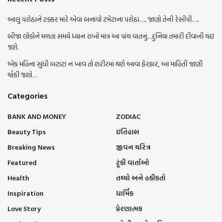
આલું પરોઠાને ટક્કર મારે એવા બનાવો ટમેટાના પરોઠા….. જાણો તેની રેસીપી…..
બીજા લોકોને મળતા સમયે ધ્યાન રાખો માત્ર આ પાંચ વાતનું…દુનિયા તમારી દીવાની થઇ
જશે.
એક મહિના સુધી બટાટા ન ખાવ તો શરીરમાં થશે આવા ફેરફાર, આ માહિતી જાણી
ચોંકી જશો…
Categories
BANK AND MONEY
ZODIAC
Beauty Tips
ઇતિહાસ
Breaking News
જીવન ચરિત્ર
Featured
ટૂંકી વાર્તાઓ
Health
તથ્યો અને હકીકતો
Inspiration
ધાર્મિક
Love Story
પ્રેરણાત્મક