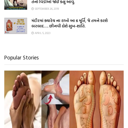
તેનો વિડીઓ જોઈ કહ્યું આવું.
SEPTEMBER 26, 2019
મંદીરમાં ક્યારેય ના રાખો આ 6 મૂર્તિ, જે તમને કરશે
બરબાદ…. છીનવી લેશે સુખ-શાંતિ.
APRIL 5, 2023
Popular Stories